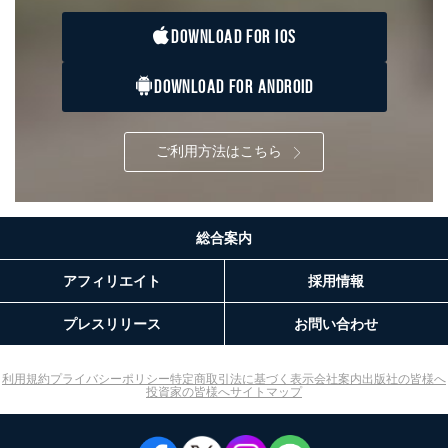
の確認のため
ｅメール等によるカスタマーQ＆A
DOWNLOAD FOR IOS
当社カスタマーQ＆
サイトのサービス内容のご案内の
3
Aサービス利用者
ため
DOWNLOAD FOR ANDROID
ｅメール等による商品、サービ
ス、キャンペーン等の広告に関す
るご案内のため
採用応募者の方の
ご利用方法はこちら
4
採用選考、ご連絡のため
個人情報
当社の従業者の個
人事、総務などの雇用管理等のた
5
人情報
め
パートナー（提携
購入商品配送のため
総合案内
企業）からの委託
提携企業及びお客様がご購入され
により当社の
た商品の発売元企業からのｅメー
6
アフィリエイト
採用情報
定期購読サービス
ル等による商品、
等をご利用の方の
サービス、キャンペーン等の広告
個人情報
に関するご案内のため
プレスリリース
お問い合わせ
当社のサービス利用状況の把握お
よびその分析のため
お問い合わせ対応、トラブル対
利用規約
プライバシーポリシー
特定商取引法に基づく表示
会社案内
出版社の皆様へ
SNS公式アカウン
投資家の皆様へ
サイトマップ
処、オペレーター教育など応対品
7
トに登録された方
質向上のため
の個人情報
その他当社のプライバシーポリシ