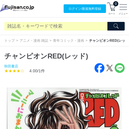
0
ログイン/
新規無料
登録
カート
メニュー
トップ
アニメ・漫画 雑誌
青年コミック・漫画
チャンピオンRED(レッド
チャンピオンRED(レッド)
秋田書店
★★★★☆
4.00/1件