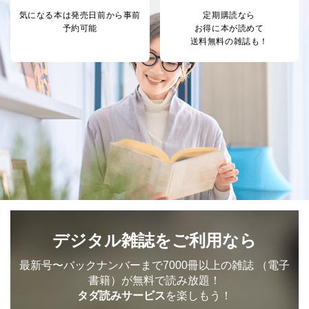
代表取締役会長 西野 伸一郎
気になる本は
発売日前から事前
定期購読なら
個人情報保護管理者: 経営管理グループディレクター 前
予約可能
お得に本が読めて
田 嘉也
送料無料の雑誌も！
２．利用目的
当社が取り扱う開示対象個人情報の利用目的は次のとお
りです。
No
個人情報の種類
利用目的
購入商品の配送のため
商品代金回収のため
ｅメール等による商品、サービ
ス、キャンペーン等の広告の案内
当社の定期購読サ
のため
1
ービス等をご利用
個人が特定できない形で取得した
の方の個人情報
閲覧履歴や購買履歴等の情報を分
析して、趣味・嗜好に
デジタル雑誌をご利用なら
応じた新商品・サービスに関する
広告のため
最新号〜バックナンバーまで7000冊以上の雑誌
（電子
当社にお問合わせ
お問い合わせ対応、トラブル対
2
いただいた方の個
処、オペレーター教育など応対品
書籍）が無料で読み放題！
人情報
質向上のため
タダ読みサービス
を楽しもう！
カスタマーQ＆Aサイトの投稿内容