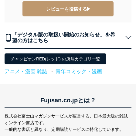
措置を講じます。
レビューを投稿する
法令遵守
当社は、個人情報に関連する法令、国が定める指針及び
その他の規範を遵守します。また、当社の管理の仕組み
「デジタル版の取扱い開始のお知らせ」を希
に、これらの法令及びその他の規範を常に適合させま
望の方はこちら
す。
個人情報の安全管理措置
チャンピオンRED(レッド) の所属カテゴリ一覧
当社は、個人情報の正確性及び安全性を確保するため
に、下記セキュリティ対策をはじめとする安全対策を実
アニメ・漫画 雑誌
青年コミック・漫画
>
施し、個人情報の漏えい、滅失またはき損の防止及び是
正に努めます。
アクセス制御
個人データを取り扱うことのできる機器及び当該
Fujisan.co.jpとは？
機器を取り扱う従業者を明確化し、 個人データへ
の不要なアクセスを防止しています。
株式会社富士山マガジンサービスが運営する、
日本最大級の雑誌
アクセス者の識別と認証
オンライン書店です。
機器に標準装備されているユーザー制御機能（ユ
一般的な書店と異なり、
定期購読サービスに特化しています。
ーザーアカウント制御）により、個人情報データ