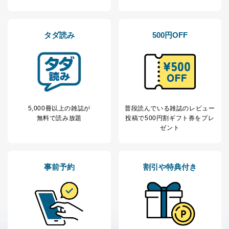
ステムに関するご相談及び苦情については以下までご連
絡ください。
適切、かつ迅速に対応させていただきます。
タダ読み
500円OFF
株式会社富士山マガジンサービス 個人情報問い合わせ
係
TEL：0570-200-223
FAX：03-5459-7073
e-mail：
cs@fujisan.co.jp
改訂：2025年2月20日
制定：2005年4月1日
5,000冊以上の雑誌が
普段読んでいる雑誌のレビュー
株式会社富士山マガジンサービス
無料で読み放題
投稿で
500円割ギフト券をプレ
代表取締役会長 西野 伸一郎
ゼント
個人情報の取扱いについて
１．個人情報保護管理者
事前予約
割引や特典付き
当社は以下の個人情報保護管理者を設置し、個人情報保
護管理者の責任のもと、個人情報を取得・アクセス・利
用・提供・管理いたします。
東京都渋谷区南平台町16-11
株式会社富士山マガジンサービス