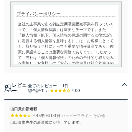
プライバシーポリシー
当社の主事業である雑誌定期購読販売事業を行っていく
上で、「個人情報保護」は重要なテーマです。また、
「個人情報（以下、個人情報の保護の関する法律第2条
に定義する個人情報を意味する）」は、お客様にとって
も、取り扱う当社にとっても重要な情報資産であり、確
実に保護することは重要な責務であります。 したがっ
て、当社は「個人情報保護」のための全社的な取り組み
を実施し、お客様への「安心」の提供及び社会的責任の
責務を果たすことを確実にいたします。
個人情報の取得・利用・提供について
レビュ
全てのレビュー：
1件
当社は、個人情報の取得・利用・提供に際して、その利
ー
総合評価：
★★★★☆
4.00
用目的を明確にし、本人の同意を得たうえで利用目的の
達成に必要な範囲内で適法かつ公正な手段によって取
得・利用・提供を行います。また、当社が保有している
山口貴由新連載
個人情報は、同意を得ずに目的外利用、第三者への提
★★★★☆
2015年03月31日
ハッピーフライト その他
供・開示は行いません。当社においてはこれらの取り組
山口貴由先生の新連載に期待しています。
みを確実にするため、従業者等の教育を徹底してまいり
ます。また、目的外利用を行わないために、適切な管理