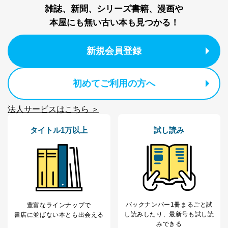
ベース等を取り扱う情報システムを使用する従業
雑誌、新聞、シリーズ書籍、漫画や
者を識別・認証しています。
本屋にも無い古い本も見つかる！
外部からの不正アクセス等の防止
個人データを取り扱う機器等のオペレーティング
システムを最新の状態に保持しています。
新規会員登録
個人データを取り扱う機器等にセキュリティ対策
ソフトウェア等を導入し、自動更新 機能等の活用
により、これを最新状態としています。
初めてご利用の方へ
情報システムの使用に伴う漏洩等の防止
メール等により個人データの含まれるファイルを
法人サービスはこちら ＞
送信する場合に、当該ファイルへのパスワードを
設定しています。
タイトル1万以上
試し読み
個人情報保護マネジメントシステムの継続的改善
当社は、内部監査及びマネジメントレビューの機会を通
じて、個人情報保護マネジメントシステムを継続的に改
善し、常に最良の状態を維持します。
苦情及び相談受付け窓口
バックナンバー1冊まるごと試
豊富なラインナップで
し読み
したり、最新号も試し読
書店に並ばない本とも出会える
貴殿の個人情報及び当社の個人情報保護マネジメントシ
みできる