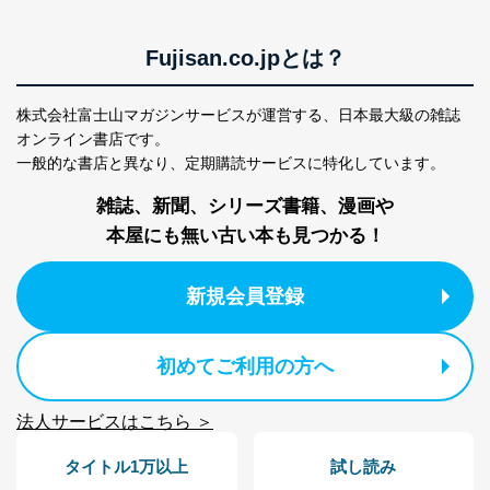
ベース等を取り扱う情報システムを使用する従業
者を識別・認証しています。
Fujisan.co.jpとは？
外部からの不正アクセス等の防止
個人データを取り扱う機器等のオペレーティング
株式会社富士山マガジンサービスが運営する、
日本最大級の雑誌
システムを最新の状態に保持しています。
オンライン書店です。
個人データを取り扱う機器等にセキュリティ対策
ソフトウェア等を導入し、自動更新 機能等の活用
一般的な書店と異なり、
定期購読サービスに特化しています。
により、これを最新状態としています。
雑誌、新聞、シリーズ書籍、漫画や
情報システムの使用に伴う漏洩等の防止
本屋にも無い古い本も見つかる！
メール等により個人データの含まれるファイルを
送信する場合に、当該ファイルへのパスワードを
設定しています。
新規会員登録
個人情報保護マネジメントシステムの継続的改善
初めてご利用の方へ
当社は、内部監査及びマネジメントレビューの機会を通
じて、個人情報保護マネジメントシステムを継続的に改
善し、常に最良の状態を維持します。
法人サービスはこちら ＞
苦情及び相談受付け窓口
タイトル1万以上
試し読み
貴殿の個人情報及び当社の個人情報保護マネジメントシ