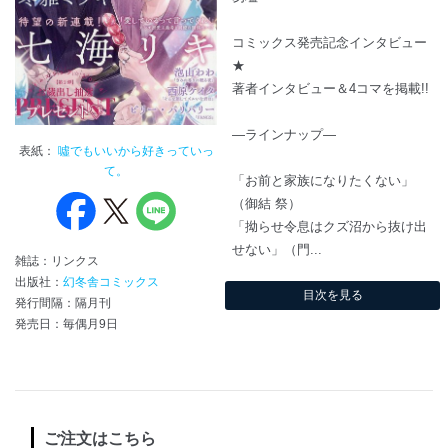
コミックス発売記念インタビュー
★
著者インタビュー＆4コマを掲載!!
―ラインナップ―
表紙：
噓でもいいから好きっていっ
て。
「お前と家族になりたくない」
（御結 祭）
「拗らせ令息はクズ沼から抜け出
せない」（門...
雑誌：リンクス
出版社：
幻冬舎コミックス
目次を見る
発行間隔：隔月刊
発売日：毎偶月9日
ご注文はこちら