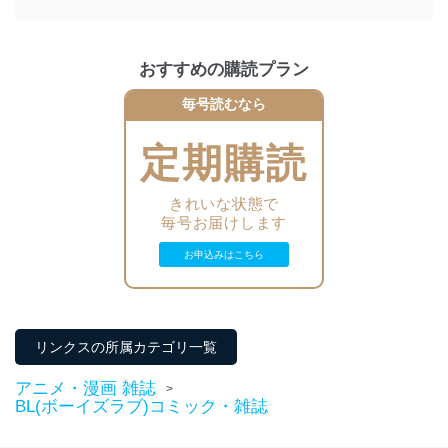
ます。また、目的外利用を行わないために、適切な管理
措置を講じます。
法令遵守
おすすめの購読プラン
当社は、個人情報に関連する法令、国が定める指針及び
毎号読むなら
その他の規範を遵守します。また、当社の管理の仕組み
に、これらの法令及びその他の規範を常に適合させま
定期購読
す。
個人情報の安全管理措置
きれいな状態で
毎号お届けします
当社は、個人情報の正確性及び安全性を確保するため
に、下記セキュリティ対策をはじめとする安全対策を実
お申込みはこちら
施し、個人情報の漏えい、滅失またはき損の防止及び是
正に努めます。
アクセス制御
個人データを取り扱うことのできる機器及び当該
リンクスの所属カテゴリ一覧
機器を取り扱う従業者を明確化し、 個人データへ
の不要なアクセスを防止しています。
アニメ・漫画 雑誌
>
BL(ボーイズラブ)コミック・雑誌
アクセス者の識別と認証
機器に標準装備されているユーザー制御機能（ユ
ーザーアカウント制御）により、個人情報データ