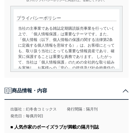
以下のプライバシーポリシーに同意の上、登録して下さい。
プライバシーポリシー
当社の主事業である雑誌定期購読販売事業を行っていく
上で、「個人情報保護」は重要なテーマです。また、
「個人情報（以下、個人情報の保護の関する法律第2条
に定義する個人情報を意味する）」は、お客様にとって
も、取り扱う当社にとっても重要な情報資産であり、確
実に保護することは重要な責務であります。 したがっ
て、当社は「個人情報保護」のための全社的な取り組み
を実施し、お客様への「安心」の提供及び社会的責任の
責務を果たすことを確実にいたします。
個人情報の取得・利用・提供について
商品情報・内容
当社は、個人情報の取得・利用・提供に際して、その利
用目的を明確にし、本人の同意を得たうえで利用目的の
達成に必要な範囲内で適法かつ公正な手段によって取
出版社：
幻冬舎コミックス
発行間隔：隔月刊
得・利用・提供を行います。また、当社が保有している
発売日：毎偶月9日
個人情報は、同意を得ずに目的外利用、第三者への提
供・開示は行いません。当社においてはこれらの取り組
■ 人気作家のボーイズラブが満載の隔月刊誌
みを確実にするため、従業者等の教育を徹底してまいり