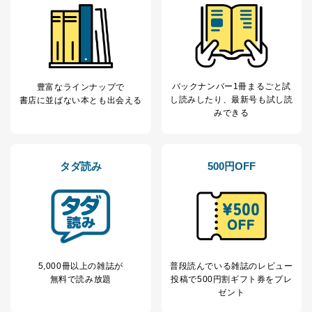
ステムに関するご相談及び苦情については以下までご連
絡ください。
適切、かつ迅速に対応させていただきます。
株式会社富士山マガジンサービス 個人情報問い合わせ
係
バックナンバー1冊まるごと試
豊富なラインナップで
TEL：0570-200-223
し読み
したり、最新号も試し読
書店に並ばない本とも出会える
FAX：03-5459-7073
みできる
e-mail：
cs@fujisan.co.jp
改訂：2025年2月20日
制定：2005年4月1日
株式会社富士山マガジンサービス
タダ読み
500円OFF
代表取締役会長 西野 伸一郎
個人情報の取扱いについて
１．個人情報保護管理者
当社は以下の個人情報保護管理者を設置し、個人情報保
護管理者の責任のもと、個人情報を取得・アクセス・利
5,000冊以上の雑誌が
普段読んでいる雑誌のレビュー
用・提供・管理いたします。
無料で読み放題
投稿で
500円割ギフト券をプレ
ゼント
東京都渋谷区南平台町16-11