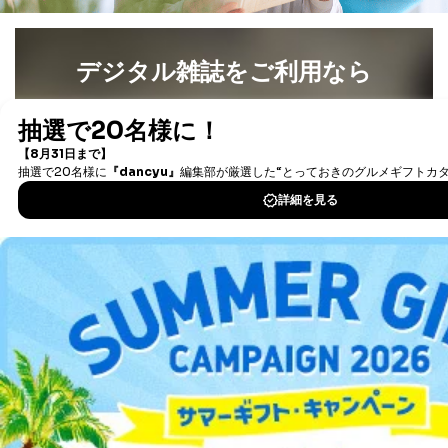
カスタマーQ＆Aサイトの投稿内容
の確認のため
ｅメール等によるカスタマーQ＆A
デジタル雑誌をご利用なら
当社カスタマーQ＆
サイトのサービス内容のご案内の
3
Aサービス利用者
ため
ｅメール等による商品、サービ
最新号〜バックナンバーまで7000冊以上の雑誌
（電子
ス、キャンペーン等の広告に関す
書籍）が無料で読み放題！
るご案内のため
タダ読みサービス
を楽しもう！
採用応募者の方の
4
採用選考、ご連絡のため
個人情報
当社の従業者の個
人事、総務などの雇用管理等のた
DOWNLOAD FOR IOS
5
人情報
め
パートナー（提携
購入商品配送のため
DOWNLOAD FOR ANDROID
企業）からの委託
提携企業及びお客様がご購入され
により当社の
た商品の発売元企業からのｅメー
6
定期購読サービス
ル等による商品、
等をご利用の方の
サービス、キャンペーン等の広告
ご利用方法はこちら
個人情報
に関するご案内のため
当社のサービス利用状況の把握お
よびその分析のため
お問い合わせ対応、トラブル対
SNS公式アカウン
総合案内
処、オペレーター教育など応対品
7
トに登録された方
質向上のため
の個人情報