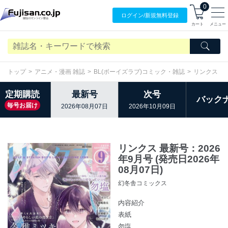
0
ログイン/
新規無料
登録
カート
メニュー
トップ
アニメ・漫画 雑誌
BL(ボーイズラブ)コミック・雑誌
リンクス
定期購読
最新号
次号
バック
毎号お届け
2026年08月07日
2026年10月09日
リンクス 最新号：2026
年9月号 (発売日2026年
08月07日)
幻冬舎コミックス
内容紹介
表紙
勿塩