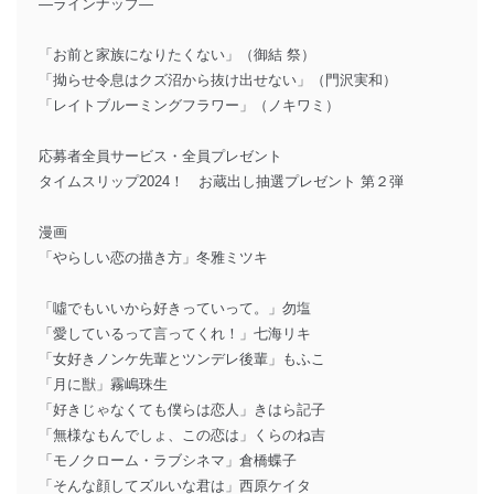
―ラインナップ―
「お前と家族になりたくない」（御結 祭）
「拗らせ令息はクズ沼から抜け出せない」（門沢実和）
「レイトブルーミングフラワー」（ノキワミ）
応募者全員サービス・全員プレゼント
タイムスリップ2024！ お蔵出し抽選プレゼント 第２弾
漫画
「やらしい恋の描き方」冬雅ミツキ
「噓でもいいから好きっていって。」勿塩
「愛しているって言ってくれ！」七海リキ
「女好きノンケ先輩とツンデレ後輩」もふこ
「月に獣」霧嶋珠生
「好きじゃなくても僕らは恋人」きはら記子
「無様なもんでしょ、この恋は」くらのね吉
「モノクローム・ラブシネマ」倉橋蝶子
「そんな顔してズルいな君は」西原ケイタ