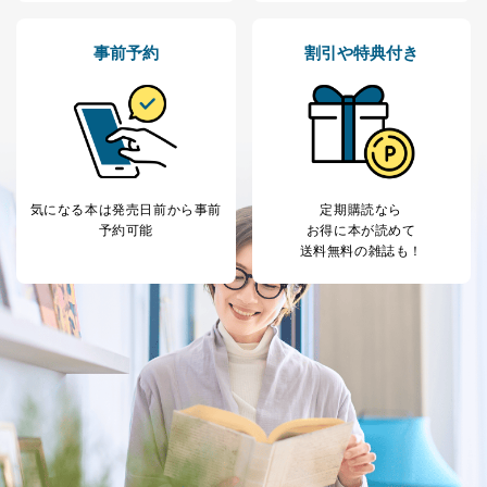
株式会社富士山マガジンサービス
代表取締役会長 西野 伸一郎
個人情報保護管理者: 経営管理グループディレクター 前
事前予約
割引や特典付き
田 嘉也
２．利用目的
当社が取り扱う開示対象個人情報の利用目的は次のとお
りです。
No
個人情報の種類
利用目的
気になる本は
発売日前から事前
定期購読なら
購入商品の配送のため
予約可能
お得に本が読めて
商品代金回収のため
送料無料の雑誌も！
ｅメール等による商品、サービ
ス、キャンペーン等の広告の案内
当社の定期購読サ
のため
1
ービス等をご利用
個人が特定できない形で取得した
の方の個人情報
閲覧履歴や購買履歴等の情報を分
析して、趣味・嗜好に
応じた新商品・サービスに関する
広告のため
当社にお問合わせ
お問い合わせ対応、トラブル対
2
いただいた方の個
処、オペレーター教育など応対品
人情報
質向上のため