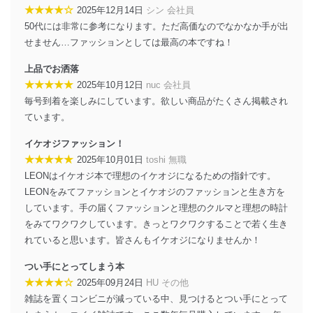
個人データを取り扱う機器等のオペレーティング
★★★★☆
2025年12月14日
シン 会社員
システムを最新の状態に保持しています。
50代には非常に参考になります。ただ高価なのでなかなか手が出
個人データを取り扱う機器等にセキュリティ対策
せません…ファッションとしては最高の本ですね！
ソフトウェア等を導入し、自動更新 機能等の活用
により、これを最新状態としています。
上品でお洒落
★★★★★
情報システムの使用に伴う漏洩等の防止
2025年10月12日
nuc 会社員
メール等により個人データの含まれるファイルを
毎号到着を楽しみにしています。欲しい商品がたくさん掲載され
送信する場合に、当該ファイルへのパスワードを
ています。
設定しています。
イケオジファッション！
個人情報保護マネジメントシステムの継続的改善
★★★★★
2025年10月01日
toshi 無職
LEONはイケオジ本で理想のイケオジになるための指針です。
当社は、内部監査及びマネジメントレビューの機会を通
じて、個人情報保護マネジメントシステムを継続的に改
LEONをみてファッションとイケオジのファッションと生き方を
善し、常に最良の状態を維持します。
しています。手の届くファッションと理想のクルマと理想の時計
をみてワクワクしています。きっとワクワクすることで若く生き
苦情及び相談受付け窓口
れていると思います。皆さんもイケオジになりませんか！
貴殿の個人情報及び当社の個人情報保護マネジメントシ
ステムに関するご相談及び苦情については以下までご連
つい手にとってしまう本
絡ください。
★★★★☆
2025年09月24日
HU その他
適切、かつ迅速に対応させていただきます。
雑誌を置くコンビニが減っている中、見つけるとつい手にとって