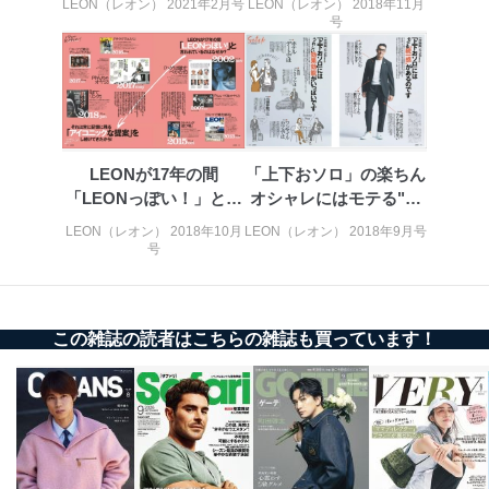
Aサービス利用者
ため
LEON（レオン） 2021年2月号
LEON（レオン） 2018年11月
号
ｅメール等による商品、サービ
ス、キャンペーン等の広告に関す
るご案内のため
採用応募者の方の
4
採用選考、ご連絡のため
個人情報
当社の従業者の個
人事、総務などの雇用管理等のた
5
人情報
め
パートナー（提携
購入商品配送のため
LEONが17年の間
「上下おソロ」の楽ちん
企業）からの委託
提携企業及びお客様がご購入され
「LEONっぽい！」と言
オシャレにはモテる"統
により当社の
た商品の発売元企業からのｅメー
われている...
一感"があ...
6
LEON（レオン） 2018年10月
LEON（レオン） 2018年9月号
定期購読サービス
ル等による商品、
号
等をご利用の方の
サービス、キャンペーン等の広告
個人情報
に関するご案内のため
当社のサービス利用状況の把握お
よびその分析のため
この雑誌の読者はこちらの雑誌も買っています！
お問い合わせ対応、トラブル対
SNS公式アカウン
処、オペレーター教育など応対品
7
トに登録された方
質向上のため
の個人情報
その他当社のプライバシーポリシ
ー等にて公表する利用目的達成の
ため
※上記の利用目的のうちNo.1～5については保有個人デ