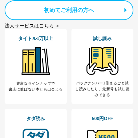
だ企業に、業務の一部として個人情報の取扱いを委
初めてご利用の方へ
託・提供する場合、その業務に必要な範囲で委託・提
供先企業に個人情報を開示することがあります。
委託・提供先企業は具体的には以下のような企業です
法人サービスはこちら ＞
が、これらに限りません。
委託先：カスタマーサポート支援会社 、クレジッ
タイトル1万以上
試し読み
トカード決済などの決済代行・料金回収会社、広
告配信サービス会社
提供先：出版社、出版物発売元、卸売会社、販売
店など商品の供給者、梱包会社、配送会社、新聞
販売店などの梱包・配送・配達会社
４．開示対象個人情報の「開示」「訂正」等の請求につ
いて
バックナンバー1冊まるごと試
豊富なラインナップで
し読み
したり、最新号も試し読
書店に並ばない本とも出会える
当社は、本人から、開示対象個人情報について利用目的
みできる
の通知を求められた場合には、遅滞なくこれに応じま
す。ただし、以下①～④のいずれかに該当する場合は、
利用目的の通知を行なうことはできません。そのとき
は、本人に遅滞無くその旨を通知するとともに、理由を
タダ読み
500円OFF
説明させていただきます。
①利用目的を本人に通知し、又は公表することによって
本人又は第三者の生命、身体、財産その他の権利利益を