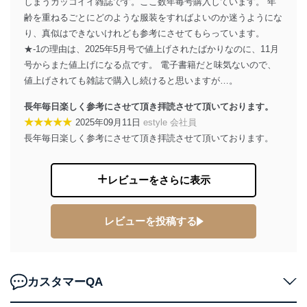
しまうカッコイイ雑誌です。ここ数年毎号購入しています。 年
株式会社富士山マガジンサービス 個人情報問い合わせ
齢を重ねるごとにどのような服装をすればよいのか迷うようにな
係
TEL：0570-200-223
り、真似はできないけれども参考にさせてもらっています。
FAX：03-5459-7073
★-1の理由は、2025年5月号で値上げされたばかりなのに、11月
e-mail：
cs@fujisan.co.jp
号からまた値上げになる点です。 電子書籍だと味気ないので、
改訂：2025年2月20日
値上げされても雑誌で購入し続けると思いますが…。
制定：2005年4月1日
株式会社富士山マガジンサービス
長年毎日楽しく参考にさせて頂き拝読させて頂いております。
代表取締役会長 西野 伸一郎
★★★★★
2025年09月11日
estyle 会社員
長年毎日楽しく参考にさせて頂き拝読させて頂いております。
個人情報の取扱いについて
１．個人情報保護管理者
レビューをさらに表示
当社は以下の個人情報保護管理者を設置し、個人情報保
護管理者の責任のもと、個人情報を取得・アクセス・利
用・提供・管理いたします。
レビューを投稿する
東京都渋谷区南平台町16-11
株式会社富士山マガジンサービス
代表取締役会長 西野 伸一郎
カスタマーQA
個人情報保護管理者: 経営管理グループディレクター 前
田 嘉也