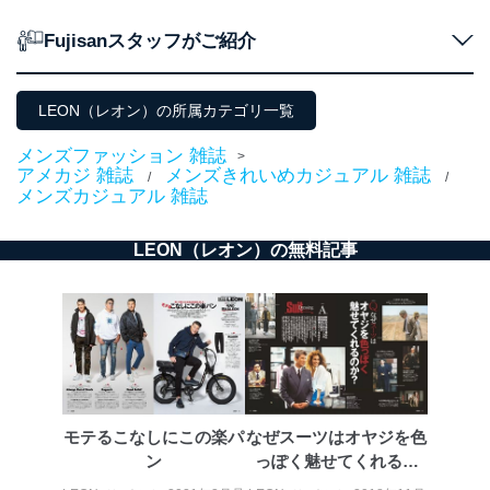
２．利用目的
Fujisanスタッフがご紹介
当社が取り扱う開示対象個人情報の利用目的は次のとお
りです。
LEON（レオン）の所属カテゴリ一覧
No
個人情報の種類
利用目的
購入商品の配送のため
メンズファッション 雑誌
>
商品代金回収のため
アメカジ 雑誌
メンズきれいめカジュアル 雑誌
/
/
ｅメール等による商品、サービ
メンズカジュアル 雑誌
ス、キャンペーン等の広告の案内
当社の定期購読サ
のため
1
ービス等をご利用
個人が特定できない形で取得した
LEON（レオン）の無料記事
の方の個人情報
閲覧履歴や購買履歴等の情報を分
析して、趣味・嗜好に
応じた新商品・サービスに関する
広告のため
当社にお問合わせ
お問い合わせ対応、トラブル対
2
いただいた方の個
処、オペレーター教育など応対品
人情報
質向上のため
カスタマーQ＆Aサイトの投稿内容
の確認のため
モテるこなしにこの楽パ
なぜスーツはオヤジを色
ｅメール等によるカスタマーQ＆A
ン
っぽく魅せてくれるの
当社カスタマーQ＆
サイトのサービス内容のご案内の
3
か？