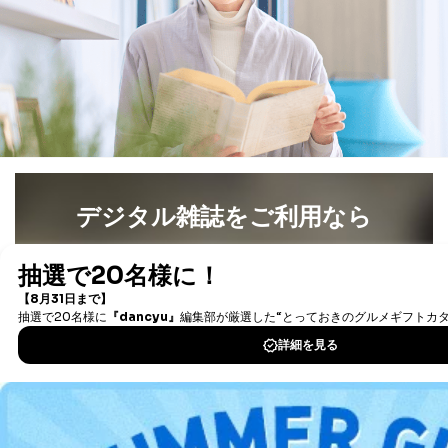
せていただく場合があります。
A.開示等の求めの申し出先、提出していただく書面等
開示等の求めは、電話又は電子メールにて下記までお申
し付けください。開示等の求めに際して提出していただ
く書面等については、その際にご案内いたします。
■電話による場合
TEL:0570-200-223
株式会社富士山マガジンサービス 個人情報問い合わせ
係
受付時間：10:00～17:00（土、日、祝、年末年始休業）
デジタル雑誌をご利用なら
■電子メールによる場合
最新号〜バックナンバーまで7000冊以上の雑誌
（電子
e-mail：
cs@fujisan.co.jp
書籍）が無料で読み放題！
B.開示等の対応に際して、以下記載の項目のうち2項目
タダ読みサービス
を楽しもう！
以上での本人確認を実施させていただきます。
商品を購入された個人のお客様：氏名、住所、電話番
DOWNLOAD FOR IOS
号、顧客番号、メールアドレス
商品を購入された法人のお客様：氏名、会社名、部署
名、会社住所、電話番号、顧客番号、メールアドレス
DOWNLOAD FOR ANDROID
採用に応募された方：氏名、住所、所属学校（会社）
名