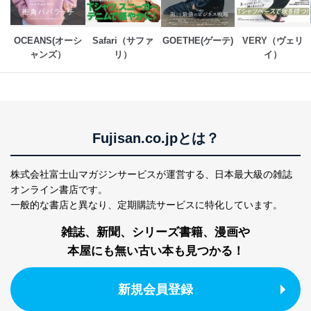
ータ（開示対象個人情報）の利用目的であり、下記4.の
開示等のご請求に対応させていただきます。
なお、6、7については、パートナー（提携企業）様又は
各SNS運営会社様にご請求いただきますようお願い致し
OCEANS(オーシ
Safari（サファ
GOETHE(ゲーテ)
VERY（ヴェリ
ます。
ャンズ）
リ）
イ）
３．個人情報の第三者提供について
当社は、取得した個人情報を適切に管理し､あらかじめ
本人の同意を得ることなく第三者に提供することはあり
ません。ただし、次の場合は除きます。
Fujisan.co.jpとは？
法令に基づく場合
人の生命､身体または財産の保護のために必要がある
株式会社富士山マガジンサービスが運営する、
日本最大級の雑誌
場合であって、本人の同意を得ることが困難であると
オンライン書店です。
き。
公衆衛生の向上または児童の健全な育成の推進のため
一般的な書店と異なり、
定期購読サービスに特化しています。
に特に必要がある場合であって、本人の同意を得るこ
とが困難である場合。
雑誌、新聞、シリーズ書籍、漫画や
国の機関もしくは地方公共団体またはその委託を受け
本屋にも無い古い本も見つかる！
た者が法令の定める事務を遂行することに対して協力
する必要がある場合であって、本人の同意を得ること
により当該事務の遂行に支障を及ぼすおそれがあると
新規会員登録
き。
上記２．の利用目的を実施するために守秘義務を結ん