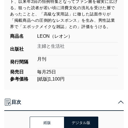
ト、以来年2回の恒例特集となってファン層を確実に広げ
る。狙った読者が若い頃に消費文化の洗礼を受けた層で
あったことと、「高級な実用誌」に徹した誌面作りが
「掲載商品への圧倒的なレスポンス」を生み、男性誌業
界で「エポックメイクな雑誌」との」評価をうける。
商品名
LEON（レオン）
主婦と生活社
出版社
月刊
発行間隔
発売日
毎月25日
参考価格
[紙版]1,100円
目次
紙版
デジタル版