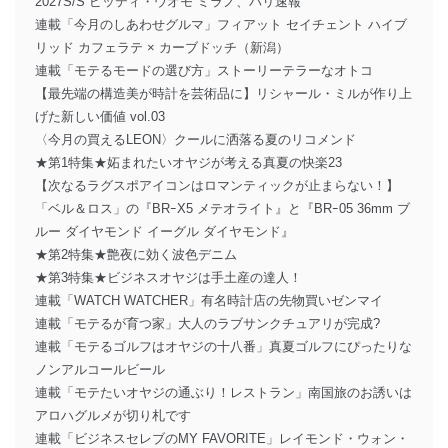
2027S/S ピッティ・ウオモ ミラノ、パリ速報
連載「今月のしあわせグルマ」フィアット セイチェント ハイブ
リッド カフェラテ × カーブドッチ（新潟）
連載「モテるモードの選び方」ストーリーテラーなオトコ
【最先端の構造美が時計を芸術品に】リシャール・ミルが作り上
げた新しい価値 vol.03
〈今月の買えるLEON〉クールに洒落る夏のリコメンド
★第1特集★妬まれたいオヤジが考える真夏の快楽23
【次なるラグスポアイコンはロマンティックが止まらない！】
「ベル＆ロス」の『BRｰX5 メテオライト』と『BRｰ05 36mm ブ
ルー ダイヤモンド イーグル ダイヤモンド』
★第2特集★艶夜に効く波色デニム
★第3特集★ビジネスオヤジは手土産の達人！
連載「WATCH WATCHER」有名時計店の先物買いゼンマイ
連載「モテるが育つ家」大人のラブサンクチュアリが完成?
連載「モテるゴルフはオヤジの十八番」真夏ゴルフにぴったりな
ノンアルコールビール
連載「モテたいオヤジの通ぶり！レストラン」南国旅のお誘いは
アロハグルメが切り札です
連載「ビジネスセレブのMY FAVORITE」レイモンド・ウォン・