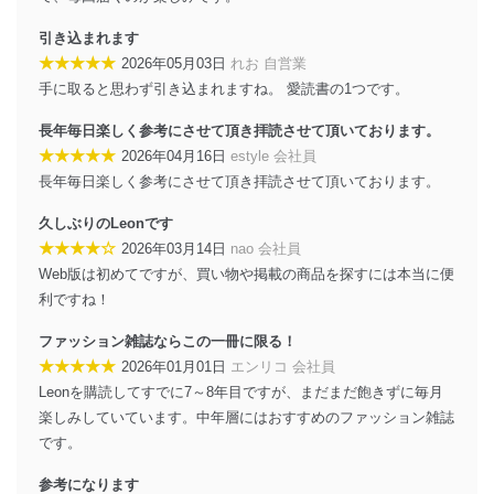
当社は、個人情報に関連する法令、国が定める指針及び
その他の規範を遵守します。また、当社の管理の仕組み
引き込まれます
に、これらの法令及びその他の規範を常に適合させま
★★★★★
2026年05月03日
れお 自営業
す。
手に取ると思わず引き込まれますね。 愛読書の1つです。
個人情報の安全管理措置
長年毎日楽しく参考にさせて頂き拝読させて頂いております。
★★★★★
2026年04月16日
estyle 会社員
当社は、個人情報の正確性及び安全性を確保するため
に、下記セキュリティ対策をはじめとする安全対策を実
長年毎日楽しく参考にさせて頂き拝読させて頂いております。
施し、個人情報の漏えい、滅失またはき損の防止及び是
正に努めます。
久しぶりのLeonです
★★★★☆
2026年03月14日
nao 会社員
アクセス制御
Web版は初めてですが、買い物や掲載の商品を探すには本当に便
個人データを取り扱うことのできる機器及び当該
機器を取り扱う従業者を明確化し、 個人データへ
利ですね！
の不要なアクセスを防止しています。
ファッション雑誌ならこの一冊に限る！
アクセス者の識別と認証
★★★★★
2026年01月01日
エンリコ 会社員
機器に標準装備されているユーザー制御機能（ユ
Leonを購読してすでに7～8年目ですが、まだまだ飽きずに毎月
ーザーアカウント制御）により、個人情報データ
楽しみしていています。中年層にはおすすめのファッション雑誌
ベース等を取り扱う情報システムを使用する従業
者を識別・認証しています。
です。
外部からの不正アクセス等の防止
参考になります