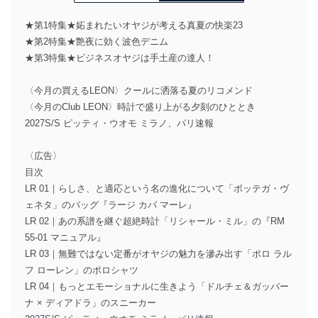
★第1特集★妬まれたいオヤジが考える真夏の快楽23
★第2特集★艶夜に効く波色デニム
★第3特集★ビジネスオヤジは手土産の達人！
〈今月の買えるLEON〉クールに洒落る夏のリコメンド
〈今月のClub LEON〉時計で盛り上がる夕刻のひととき
2027S/S ピッティ・ウオモ ミラノ、パリ速報
〈広告〉
目次
LR 01｜らしさ、と適応という名の進化について「ボッテガ・ヴ
ェネタ」のバッグ『ラージ カバ マーレ』
LR 02｜あの系譜を継ぐ超絶時計「リシャール・ミル」の『RM
55-01 マニュアル』
LR 03｜無難ではない定番がオヤジの魅力を滲み出す「ポロ ラル
フ ローレン」のポロシャツ
LR 04｜もっとエモーショナルに生きよう「ドルチェ＆ガッバー
ナ × ディアドラ」のスニーカー