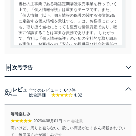
当社の主事業である雑誌定期購読販売事業を行っていく
上で、「個人情報保護」は重要なテーマです。また、
「個人情報（以下、個人情報の保護の関する法律第2条
に定義する個人情報を意味する）」は、お客様にとって
も、取り扱う当社にとっても重要な情報資産であり、確
実に保護することは重要な責務であります。 したがっ
て、当社は「個人情報保護」のための全社的な取り組み
を実施し、お客様への「安心」の提供及び社会的責任の
責務を果たすことを確実にいたします。
個人情報の取得・利用・提供について
次号予告
当社は、個人情報の取得・利用・提供に際して、その利
用目的を明確にし、本人の同意を得たうえで利用目的の
達成に必要な範囲内で適法かつ公正な手段によって取
レビュ
得・利用・提供を行います。また、当社が保有している
全てのレビュー：
647件
ー
総合評価：
★★★★☆
4.32
個人情報は、同意を得ずに目的外利用、第三者への提
供・開示は行いません。当社においてはこれらの取り組
みを確実にするため、従業者等の教育を徹底してまいり
ます。また、目的外利用を行わないために、適切な管理
毎号楽しみ
措置を講じます。
★★★★★
2026年08月01日
nuc 会社員
高いけど、周りと被らない。欲しい商品がたくさん掲載されてい
法令遵守
て、毎回届くのが楽しみです。