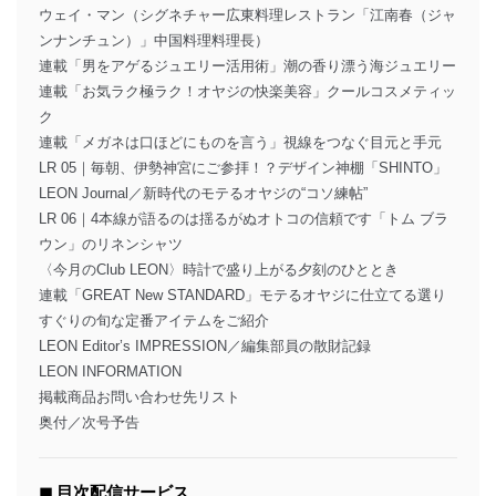
ウェイ・マン（シグネチャー広東料理レストラン「江南春（ジャ
ンナンチュン）」中国料理料理長）
連載「男をアゲるジュエリー活用術」潮の香り漂う海ジュエリー
連載「お気ラク極ラク！オヤジの快楽美容」クールコスメティッ
ク
連載「メガネは口ほどにものを言う」視線をつなぐ目元と手元
LR 05｜毎朝、伊勢神宮にご参拝！？デザイン神棚「SHINTO」
LEON Journal／新時代のモテるオヤジの“コソ練帖”
LR 06｜4本線が語るのは揺るがぬオトコの信頼です「トム ブラ
ウン」のリネンシャツ
〈今月のClub LEON〉時計で盛り上がる夕刻のひととき
連載「GREAT New STANDARD」モテるオヤジに仕立てる選り
すぐりの旬な定番アイテムをご紹介
LEON Editor’s IMPRESSION／編集部員の散財記録
LEON INFORMATION
掲載商品お問い合わせ先リスト
奥付／次号予告
◼︎ 目次配信サービス