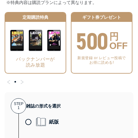
※特典内容は購読プランによって異なります。
定期購読特典
ギフト券プレゼント
500
円
OFF
新規登録 or レビュー投稿で
バックナンバーが
お得に読める!
読み放題
STEP
雑誌の形式を選択
1
紙版