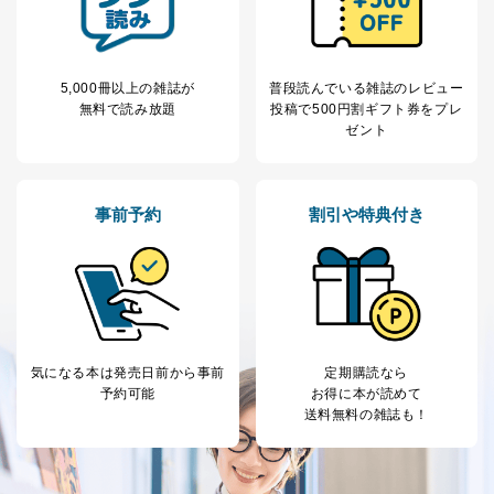
害するおそれがある場合
②利用目的を本人に通知し、又は公表することによって
当該事業者の権利又は正当な利益を害するおそれがある
場合
5,000冊以上の雑誌が
普段読んでいる雑誌のレビュー
③国の機関又は地方公共団体が法令の定める事務を遂行
無料で読み放題
投稿で
500円割ギフト券をプレ
することに対して協力する必要がある場合であって、利
ゼント
用目的を本人に通知し、又は公表することによって当該
事務の遂行に支障を及ぼすおそれがあるとき
④開示対象個人情報の利用目的が明らかな場合
事前予約
割引や特典付き
開示対象個人情報については、保有個人データの本人ま
たはその代理人からの利用目的の通知、開示、変更等
（内容の訂正、追加または削除）、利用停止等（「利用
の停止または消去」「第三者への提供の停止」）の求め
に対応させていただいております。 当社顧客の皆様の
個人情報は「マイページ」にログインしていただくこと
で、訂正、追加、変更を行っていただくことが出来ま
気になる本は
発売日前から事前
定期購読なら
す。マイページをご利用いただけない方、その他の方に
予約可能
お得に本が読めて
つきましては、下記Aをご覧ください。 また、ご登録い
送料無料の雑誌も！
ただいた個人情報のうち、市町村などの名称および郵便
番号、金融機関の名称あるいはクレジットカードの有効
期限など、商品のお届けやご請求を行う上で支障がある
情報に変更があった場合には、当社が登録情報を変更さ