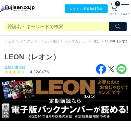
0
ログイン/
新規無料
登録
カート
メニュー
トップ
メンズファッション 雑誌
メンズカジュアル 雑誌
LEON（レオン
LEON（レオン）
主婦と生活社
★★★★☆
4.32/647件