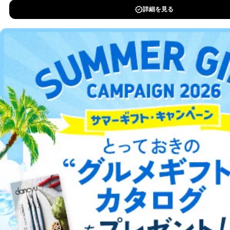
委託・提供先企業は具体的には以下のような企業です
DOWNLOAD FOR IOS
が、これらに限りません。
委託先：カスタマーサポート支援会社 、クレジッ
DOWNLOAD FOR ANDROID
トカード決済などの決済代行・料金回収会社、広
告配信サービス会社
提供先：出版社、出版物発売元、卸売会社、販売
店など商品の供給者、梱包会社、配送会社、新聞
ご利用方法はこちら
販売店などの梱包・配送・配達会社
４．開示対象個人情報の「開示」「訂正」等の請求につ
いて
総合案内
当社は、本人から、開示対象個人情報について利用目的
の通知を求められた場合には、遅滞なくこれに応じま
アフィリエイト
採用情報
す。ただし、以下①～④のいずれかに該当する場合は、
利用目的の通知を行なうことはできません。そのとき
プレスリリース
お問い合わせ
は、本人に遅滞無くその旨を通知するとともに、理由を
説明させていただきます。
①利用目的を本人に通知し、又は公表することによって
利用規約
プライバシーポリシー
特定商取引法に基づく表示
会社案内
出版社の皆様へ
投資家の皆様へ
サイトマップ
本人又は第三者の生命、身体、財産その他の権利利益を
害するおそれがある場合
②利用目的を本人に通知し、又は公表することによって
当該事業者の権利又は正当な利益を害するおそれがある