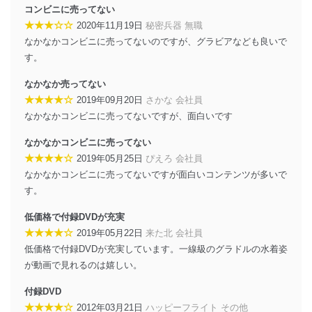
コンビニに売ってない
す。
★★★☆☆
2020年11月19日
秘密兵器 無職
個人情報の安全管理措置
なかなかコンビニに売ってないのですが、グラビアなども良いで
す。
当社は、個人情報の正確性及び安全性を確保するため
に、下記セキュリティ対策をはじめとする安全対策を実
なかなか売ってない
施し、個人情報の漏えい、滅失またはき損の防止及び是
★★★★☆
2019年09月20日
さかな 会社員
正に努めます。
なかなかコンビニに売ってないですが、面白いです
アクセス制御
個人データを取り扱うことのできる機器及び当該
なかなかコンビニに売ってない
機器を取り扱う従業者を明確化し、 個人データへ
★★★★☆
2019年05月25日
ぴえろ 会社員
の不要なアクセスを防止しています。
なかなかコンビニに売ってないですが面白いコンテンツが多いで
アクセス者の識別と認証
す。
機器に標準装備されているユーザー制御機能（ユ
ーザーアカウント制御）により、個人情報データ
低価格で付録DVDが充実
ベース等を取り扱う情報システムを使用する従業
★★★★☆
2019年05月22日
来た北 会社員
者を識別・認証しています。
低価格で付録DVDが充実しています。一線級のグラドルの水着姿
が動画で見れるのは嬉しい。
外部からの不正アクセス等の防止
個人データを取り扱う機器等のオペレーティング
付録DVD
システムを最新の状態に保持しています。
個人データを取り扱う機器等にセキュリティ対策
★★★★☆
2012年03月21日
ハッピーフライト その他