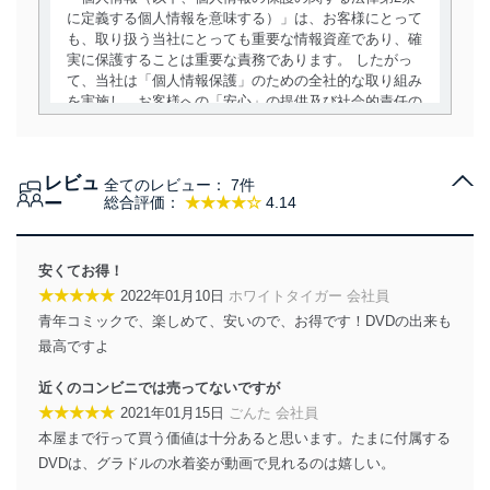
に定義する個人情報を意味する）」は、お客様にとって
も、取り扱う当社にとっても重要な情報資産であり、確
実に保護することは重要な責務であります。 したがっ
て、当社は「個人情報保護」のための全社的な取り組み
を実施し、お客様への「安心」の提供及び社会的責任の
責務を果たすことを確実にいたします。
個人情報の取得・利用・提供について
レビュ
全てのレビュー：
7件
当社は、個人情報の取得・利用・提供に際して、その利
ー
総合評価：
★★★★☆
4.14
用目的を明確にし、本人の同意を得たうえで利用目的の
達成に必要な範囲内で適法かつ公正な手段によって取
得・利用・提供を行います。また、当社が保有している
安くてお得！
個人情報は、同意を得ずに目的外利用、第三者への提
★★★★★
2022年01月10日
ホワイトタイガー 会社員
供・開示は行いません。当社においてはこれらの取り組
青年コミックで、楽しめて、安いので、お得です！DVDの出来も
みを確実にするため、従業者等の教育を徹底してまいり
ます。また、目的外利用を行わないために、適切な管理
最高ですよ
措置を講じます。
近くのコンビニでは売ってないですが
法令遵守
★★★★★
2021年01月15日
ごんた 会社員
本屋まで行って買う価値は十分あると思います。たまに付属する
当社は、個人情報に関連する法令、国が定める指針及び
DVDは、グラドルの水着姿が動画で見れるのは嬉しい。
その他の規範を遵守します。また、当社の管理の仕組み
に、これらの法令及びその他の規範を常に適合させま