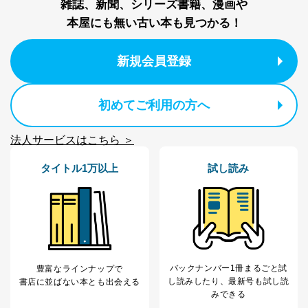
当社が取り扱う開示対象個人情報の利用目的は次のとお
雑誌、新聞、シリーズ書籍、漫画や
りです。
本屋にも無い古い本も見つかる！
No
個人情報の種類
利用目的
購入商品の配送のため
新規会員登録
商品代金回収のため
ｅメール等による商品、サービ
ス、キャンペーン等の広告の案内
当社の定期購読サ
のため
初めてご利用の方へ
1
ービス等をご利用
個人が特定できない形で取得した
の方の個人情報
閲覧履歴や購買履歴等の情報を分
法人サービスはこちら ＞
析して、趣味・嗜好に
応じた新商品・サービスに関する
広告のため
タイトル1万以上
試し読み
当社にお問合わせ
お問い合わせ対応、トラブル対
2
いただいた方の個
処、オペレーター教育など応対品
人情報
質向上のため
カスタマーQ＆Aサイトの投稿内容
の確認のため
ｅメール等によるカスタマーQ＆A
当社カスタマーQ＆
サイトのサービス内容のご案内の
3
バックナンバー1冊まるごと試
豊富なラインナップで
Aサービス利用者
ため
し読み
したり、最新号も試し読
書店に並ばない本とも出会える
ｅメール等による商品、サービ
みできる
ス、キャンペーン等の広告に関す