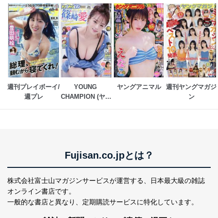
FAX：03-5459-7073
e-mail：
cs@fujisan.co.jp
改訂：2025年2月20日
制定：2005年4月1日
株式会社富士山マガジンサービス
代表取締役会長 西野 伸一郎
個人情報の取扱いについて
週刊プレイボーイ/
YOUNG 
ヤングアニマル
週刊ヤングマガジ
１．個人情報保護管理者
週プレ
CHAMPION (ヤン
ン
グチャンピオン)
当社は以下の個人情報保護管理者を設置し、個人情報保
護管理者の責任のもと、個人情報を取得・アクセス・利
用・提供・管理いたします。
東京都渋谷区南平台町16-11
Fujisan.co.jpとは？
株式会社富士山マガジンサービス
代表取締役会長 西野 伸一郎
個人情報保護管理者: 経営管理グループディレクター 前
株式会社富士山マガジンサービスが運営する、
日本最大級の雑誌
田 嘉也
オンライン書店です。
２．利用目的
一般的な書店と異なり、
定期購読サービスに特化しています。