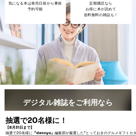
各SNS運営会社様にご請求いただきますようお願い致し
気になる本は
発売日前から事前
定期購読なら
ます。
予約可能
お得に本が読めて
送料無料の雑誌も！
３．個人情報の第三者提供について
当社は、取得した個人情報を適切に管理し､あらかじめ
本人の同意を得ることなく第三者に提供することはあり
ません。ただし、次の場合は除きます。
法令に基づく場合
人の生命､身体または財産の保護のために必要がある
場合であって、本人の同意を得ることが困難であると
き。
公衆衛生の向上または児童の健全な育成の推進のため
に特に必要がある場合であって、本人の同意を得るこ
とが困難である場合。
国の機関もしくは地方公共団体またはその委託を受け
た者が法令の定める事務を遂行することに対して協力
デジタル雑誌をご利用なら
する必要がある場合であって、本人の同意を得ること
により当該事務の遂行に支障を及ぼすおそれがあると
き。
最新号〜バックナンバーまで7000冊以上の雑誌
（電子
上記２．の利用目的を実施するために守秘義務を結ん
書籍）が無料で読み放題！
だ企業に、業務の一部として個人情報の取扱いを委
タダ読みサービス
を楽しもう！
託・提供する場合、その業務に必要な範囲で委託・提
供先企業に個人情報を開示することがあります。