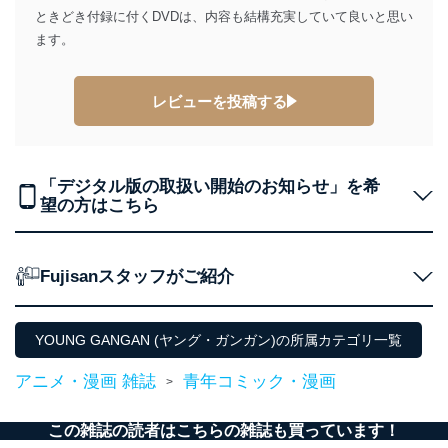
ソフトウェア等を導入し、自動更新 機能等の活用
ときどき付録に付くDVDは、内容も結構充実していて良いと思い
により、これを最新状態としています。
ます。
情報システムの使用に伴う漏洩等の防止
メール等により個人データの含まれるファイルを
レビューを投稿する
送信する場合に、当該ファイルへのパスワードを
設定しています。
個人情報保護マネジメントシステムの継続的改善
「デジタル版の取扱い開始のお知らせ」を希
当社は、内部監査及びマネジメントレビューの機会を通
望の方はこちら
じて、個人情報保護マネジメントシステムを継続的に改
善し、常に最良の状態を維持します。
苦情及び相談受付け窓口
Fujisanスタッフがご紹介
貴殿の個人情報及び当社の個人情報保護マネジメントシ
ステムに関するご相談及び苦情については以下までご連
YOUNG GANGAN (ヤング・ガンガン)の所属カテゴリ一覧
絡ください。
適切、かつ迅速に対応させていただきます。
アニメ・漫画 雑誌
青年コミック・漫画
>
株式会社富士山マガジンサービス 個人情報問い合わせ
係
この雑誌の読者はこちらの雑誌も買っています！
TEL：0570-200-223