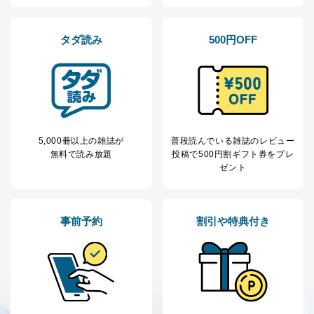
るご案内のため
採用応募者の方の
4
採用選考、ご連絡のため
個人情報
タダ読み
500円OFF
当社の従業者の個
人事、総務などの雇用管理等のた
5
人情報
め
パートナー（提携
購入商品配送のため
企業）からの委託
提携企業及びお客様がご購入され
により当社の
た商品の発売元企業からのｅメー
6
定期購読サービス
ル等による商品、
等をご利用の方の
サービス、キャンペーン等の広告
個人情報
に関するご案内のため
5,000冊以上の雑誌が
普段読んでいる雑誌のレビュー
当社のサービス利用状況の把握お
無料で読み放題
投稿で
500円割ギフト券をプレ
よびその分析のため
ゼント
お問い合わせ対応、トラブル対
SNS公式アカウン
処、オペレーター教育など応対品
7
トに登録された方
質向上のため
の個人情報
その他当社のプライバシーポリシ
事前予約
割引や特典付き
ー等にて公表する利用目的達成の
ため
※上記の利用目的のうちNo.1～5については保有個人デ
ータ（開示対象個人情報）の利用目的であり、下記4.の
開示等のご請求に対応させていただきます。
なお、6、7については、パートナー（提携企業）様又は