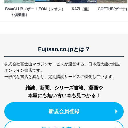
7
トに登録された方
質向上のため
の個人情報
その他当社のプライバシーポリシ
BoatCLUB（ボー
LEON（レオン）
KAZI（舵）
GOETHE(ゲーテ)
ー等にて公表する利用目的達成の
ト倶楽部）
ため
※上記の利用目的のうちNo.1～5については保有個人デ
ータ（開示対象個人情報）の利用目的であり、下記4.の
開示等のご請求に対応させていただきます。
なお、6、7については、パートナー（提携企業）様又は
Fujisan.co.jpとは？
各SNS運営会社様にご請求いただきますようお願い致し
ます。
株式会社富士山マガジンサービスが運営する、
日本最大級の雑誌
３．個人情報の第三者提供について
オンライン書店です。
当社は、取得した個人情報を適切に管理し､あらかじめ
一般的な書店と異なり、
定期購読サービスに特化しています。
本人の同意を得ることなく第三者に提供することはあり
ません。ただし、次の場合は除きます。
雑誌、新聞、シリーズ書籍、漫画や
法令に基づく場合
本屋にも無い古い本も見つかる！
人の生命､身体または財産の保護のために必要がある
場合であって、本人の同意を得ることが困難であると
き。
新規会員登録
公衆衛生の向上または児童の健全な育成の推進のため
に特に必要がある場合であって、本人の同意を得るこ
とが困難である場合。