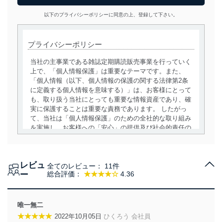
以下のプライバシーポリシーに同意の上、登録して下さい。
プライバシーポリシー
当社の主事業である雑誌定期購読販売事業を行っていく
上で、「個人情報保護」は重要なテーマです。また、
「個人情報（以下、個人情報の保護の関する法律第2条
に定義する個人情報を意味する）」は、お客様にとって
も、取り扱う当社にとっても重要な情報資産であり、確
実に保護することは重要な責務であります。 したがっ
て、当社は「個人情報保護」のための全社的な取り組み
を実施し、お客様への「安心」の提供及び社会的責任の
責務を果たすことを確実にいたします。
個人情報の取得・利用・提供について
レビュ
全てのレビュー：
11件
当社は、個人情報の取得・利用・提供に際して、その利
ー
総合評価：
★★★★☆
4.36
用目的を明確にし、本人の同意を得たうえで利用目的の
達成に必要な範囲内で適法かつ公正な手段によって取
得・利用・提供を行います。また、当社が保有している
唯一無二
個人情報は、同意を得ずに目的外利用、第三者への提
★★★★★
2022年10月05日
ひくろう 会社員
供・開示は行いません。当社においてはこれらの取り組