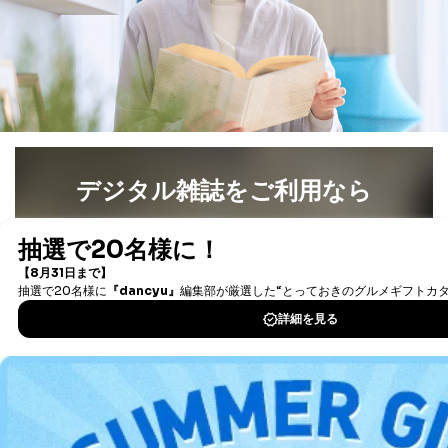
す。マイページをご利用いただけない方、その他の方に
つきましては、下記Aをご覧ください。 また、ご登録い
ただいた個人情報のうち、市町村などの名称および郵便
番号、金融機関の名称あるいはクレジットカードの有効
期限など、商品のお届けやご請求を行う上で支障がある
情報に変更があった場合には、当社が登録情報を変更さ
せていただく場合があります。
A.開示等の求めの申し出先、提出していただく書面等
開示等の求めは、電話又は電子メールにて下記までお申
デジタル雑誌をご利用なら
し付けください。開示等の求めに際して提出していただ
く書面等については、その際にご案内いたします。
最新号〜バックナンバーまで7000冊以上の雑誌
（電子
■電話による場合
書籍）が無料で読み放題！
TEL:0570-200-223
タダ読みサービス
を楽しもう！
株式会社富士山マガジンサービス 個人情報問い合わせ
係
受付時間：10:00～17:00（土、日、祝、年末年始休業）
DOWNLOAD FOR IOS
■電子メールによる場合
DOWNLOAD FOR ANDROID
e-mail：
cs@fujisan.co.jp
B.開示等の対応に際して、以下記載の項目のうち2項目
以上での本人確認を実施させていただきます。
ご利用方法はこちら