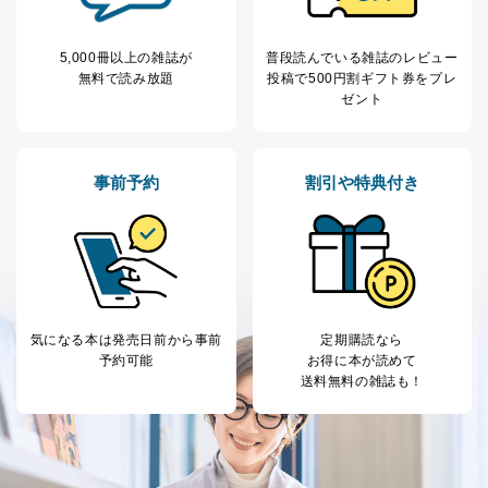
利用目的の通知を行なうことはできません。そのとき
は、本人に遅滞無くその旨を通知するとともに、理由を
5,000冊以上の雑誌が
普段読んでいる雑誌のレビュー
説明させていただきます。
無料で読み放題
投稿で
500円割ギフト券をプレ
①利用目的を本人に通知し、又は公表することによって
ゼント
本人又は第三者の生命、身体、財産その他の権利利益を
害するおそれがある場合
②利用目的を本人に通知し、又は公表することによって
当該事業者の権利又は正当な利益を害するおそれがある
事前予約
割引や特典付き
場合
③国の機関又は地方公共団体が法令の定める事務を遂行
することに対して協力する必要がある場合であって、利
用目的を本人に通知し、又は公表することによって当該
事務の遂行に支障を及ぼすおそれがあるとき
④開示対象個人情報の利用目的が明らかな場合
気になる本は
発売日前から事前
定期購読なら
開示対象個人情報については、保有個人データの本人ま
予約可能
お得に本が読めて
たはその代理人からの利用目的の通知、開示、変更等
送料無料の雑誌も！
（内容の訂正、追加または削除）、利用停止等（「利用
の停止または消去」「第三者への提供の停止」）の求め
に対応させていただいております。 当社顧客の皆様の
個人情報は「マイページ」にログインしていただくこと
で、訂正、追加、変更を行っていただくことが出来ま