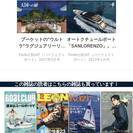
人情報
質向上のため
カスタマーQ＆Aサイトの投稿内容
の確認のため
ｅメール等によるカスタマーQ＆A
当社カスタマーQ＆
サイトのサービス内容のご案内の
3
Aサービス利用者
ため
プーケットの"ウルト
オートクチュールボート
ｅメール等による商品、サービ
ス、キャンペーン等の広告に関す
ラ"ラグジュアリーリゾ
「SANLORENZO」。そ
るご案内のため
ート「トリサラ」
の気...
Perfect BOAT（パーフェクト
Perfect BOAT（パーフェクト
採用応募者の方の
4
採用選考、ご連絡のため
ボート） 2017年5月号
ボート） 2017年1月号
個人情報
当社の従業者の個
人事、総務などの雇用管理等のた
5
人情報
め
パートナー（提携
購入商品配送のため
この雑誌の読者はこちらの雑誌も買っています！
企業）からの委託
提携企業及びお客様がご購入され
により当社の
た商品の発売元企業からのｅメー
6
定期購読サービス
ル等による商品、
等をご利用の方の
サービス、キャンペーン等の広告
個人情報
に関するご案内のため
当社のサービス利用状況の把握お
よびその分析のため
お問い合わせ対応、トラブル対
SNS公式アカウン
処、オペレーター教育など応対品