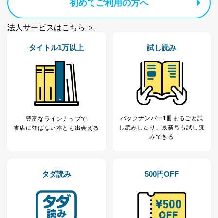
初めてご利用の方へ
国の機関もしくは地方公共団体またはその委託を受け
た者が法令の定める事務を遂行することに対して協力
する必要がある場合であって、本人の同意を得ること
法人サービスはこちら ＞
により当該事務の遂行に支障を及ぼすおそれがあると
き。
タイトル1万以上
試し読み
上記２．の利用目的を実施するために守秘義務を結ん
だ企業に、業務の一部として個人情報の取扱いを委
託・提供する場合、その業務に必要な範囲で委託・提
供先企業に個人情報を開示することがあります。
委託・提供先企業は具体的には以下のような企業です
が、これらに限りません。
委託先：カスタマーサポート支援会社 、クレジッ
トカード決済などの決済代行・料金回収会社、広
バックナンバー1冊まるごと試
豊富なラインナップで
告配信サービス会社
し読み
したり、最新号も試し読
書店に並ばない本とも出会える
提供先：出版社、出版物発売元、卸売会社、販売
みできる
店など商品の供給者、梱包会社、配送会社、新聞
販売店などの梱包・配送・配達会社
４．開示対象個人情報の「開示」「訂正」等の請求につ
タダ読み
500円OFF
いて
当社は、本人から、開示対象個人情報について利用目的
の通知を求められた場合には、遅滞なくこれに応じま
す。ただし、以下①～④のいずれかに該当する場合は、