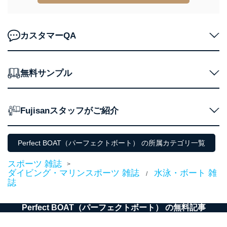
東京都渋谷区南平台町16-11
株式会社富士山マガジンサービス
代表取締役会長 西野 伸一郎
カスタマーQA
個人情報保護管理者: 経営管理グループディレクター 前
田 嘉也
２．利用目的
無料サンプル
当社が取り扱う開示対象個人情報の利用目的は次のとお
りです。
Fujisanスタッフがご紹介
No
個人情報の種類
利用目的
購入商品の配送のため
商品代金回収のため
ｅメール等による商品、サービ
Perfect BOAT（パーフェクトボート） の所属カテゴリ一覧
ス、キャンペーン等の広告の案内
当社の定期購読サ
のため
スポーツ 雑誌
1
ービス等をご利用
>
個人が特定できない形で取得した
ダイビング・マリンスポーツ 雑誌
水泳・ボート 雑
の方の個人情報
/
閲覧履歴や購買履歴等の情報を分
誌
析して、趣味・嗜好に
応じた新商品・サービスに関する
広告のため
Perfect BOAT（パーフェクトボート） の無料記事
当社にお問合わせ
お問い合わせ対応、トラブル対
2
いただいた方の個
処、オペレーター教育など応対品