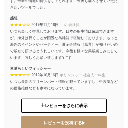
す。最新の情報の提供をしてくれます。今後も購入させていただ
きたいツールでした。
貴殿の個人情報及び当社の個人情報保護マネジメントシ
ステムに関するご相談及び苦情については以下までご連
感想
絡ください。
適切、かつ迅速に対応させていただきます。
★★★☆☆
2017年11月16日
こん 会社員
いつも楽しく拝見しております。日本の船事情は確認できます
株式会社富士山マガジンサービス 個人情報問い合わせ
が、海外は行くことが困難な為雑誌で堪能しております。もっと
係
海外のイベントやパーティー、展示会情報（風景）が知りたいの
TEL：0570-200-223
FAX：03-5459-7073
で載せて頂けるとうれしいです。今後も様々な掲載楽しみにして
e-mail：
cs@fujisan.co.jp
います、宜しくお願い致します”(-””-)”
改訂：2025年2月20日
素晴らしいフィッシャー
制定：2005年4月1日
★★★☆☆
2012年10月16日
ボリンジャー 社会人一年生
株式会社富士山マガジンサービス
代表取締役会長 西野 伸一郎
いつも最新のマリーンボート情報が載っていますし、中古艇など
の価格推移なども参考になっています。
個人情報の取扱いについて
１．個人情報保護管理者
レビューをさらに表示
当社は以下の個人情報保護管理者を設置し、個人情報保
護管理者の責任のもと、個人情報を取得・アクセス・利
用・提供・管理いたします。
レビューを投稿する