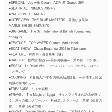
■SPECIAL Joy with Ocean AZIMUT Grande 26M
■SEA TRIAL NIMBUS 495 Fly
■PREVIEW PEARL 63
■INTERVIEW THE BLUE MASTERS―妥協なき美学―
MARUBISHI SEISAKUSYO
■BIG GAME The 37th International Billfish Tournament in
Yonaguni
■FEATURE TOP WATER Custom Marlin Hook
■BOAT SHOW Chubu Boatshow 2026 in Tokoname
■FEATURE 神奈川トヨタ商事（株）
■HARBOR 世界泊地紀行―英仏海峡編― 第15回 パンポル
■ESSAY La Dolce Vita ヨーロッパ・ジャズのクロスロード
―オランダ―
■COOKING 和食職人が作る 真鶴絶品漁師飯 ―伊佐木と障泥
烏賊の梅肉和え―
■TREASURE リトナ箱根
■TRAVEL The Magic of Egypt 神々とファラオの記憶が息づ
く、悠々の都ルクソールへ Part.2：ルクソール、東岸（生者の
都）、西岸（死者の都）
■YACHT Captain Nigel’s Mega Choice OCEANCO 111m