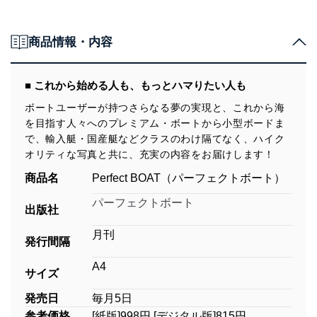
商品情報・内容
■ これから始める人も、もっとハマりたい人も
ボートユーザーが持つさらなる夢の実現と、これから海
を目指す人々へのプレミアム・ボートから小型ボードま
で、輸入艇・国産艇などクラスのわけ隔てなく、ハイク
オリティな写真と共に、充実の内容をお届けします！
商品名
Perfect BOAT（パーフェクトボート）
パーフェクトボート
出版社
月刊
発行間隔
A4
サイズ
発売日
毎月5日
参考価格
[紙版]998円 [デジタル版]815円