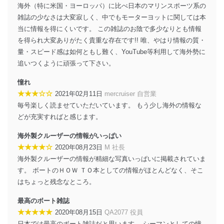
海外（特に米国・ヨーロッパ）に比べ日本のマリンスポーツ系の
みを確実にするため、従業者等の教育を徹底してまいり
ます。また、目的外利用を行わないために、適切な管理
雑誌の少なさは大変寂しく、中でもモーターヨットに関しては本
措置を講じます。
当に情報を得にくいです。 この雑誌のお陰で多少なりとも情報
を得られ大変ありがたく貴重な存在です!! 唯、やはり情報の質・
法令遵守
量・スピード感は如何ともし難く、YouTube等利用して海外勢に
当社は、個人情報に関連する法令、国が定める指針及び
追いつくように頑張って下さい。
その他の規範を遵守します。また、当社の管理の仕組み
に、これらの法令及びその他の規範を常に適合させま
憧れ
す。
★★★☆☆
2021年02月11日
mercruiser 自営業
毎号楽しく読ませていただいています。 もう少し海外の情報な
個人情報の安全管理措置
どが充実すればと感じます。
当社は、個人情報の正確性及び安全性を確保するため
海外製クルーザーの情報がいっぱい
に、下記セキュリティ対策をはじめとする安全対策を実
★★★★☆
施し、個人情報の漏えい、滅失またはき損の防止及び是
2020年08月23日
M 社長
正に努めます。
海外製クルーザーの情報が精細な写真いっぱいに掲載されていま
す。 ボートのＨＯＷ ＴＯ本としての情報がほとんどなく、そこ
アクセス制御
個人データを取り扱うことのできる機器及び当該
はちょっと残念なところ。
機器を取り扱う従業者を明確化し、 個人データへ
の不要なアクセスを防止しています。
最高のボート雑誌
★★★★★
2020年08月15日
QA2077 役員
アクセス者の識別と認証
日本では最高のボート雑誌だと思います。 シーマンとしての憧