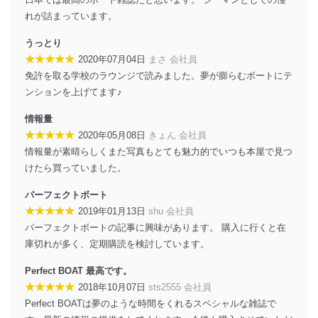
機器に標準装備されているユーザー制御機能（ユ
れが詰まっています。
ーザーアカウント制御）により、個人情報データ
ベース等を取り扱う情報システムを使用する従業
うっとり
者を識別・認証しています。
★★★★★
2020年07月04日
まさ 会社員
外部からの不正アクセス等の防止
免許を取る学校のラウンジで読みました。夢が膨らむボートにテ
個人データを取り扱う機器等のオペレーティング
ンションを上げてます♪
システムを最新の状態に保持しています。
個人データを取り扱う機器等にセキュリティ対策
情報量
ソフトウェア等を導入し、自動更新 機能等の活用
★★★★★
2020年05月08日
きょん 会社員
により、これを最新状態としています。
情報量が素晴らしくまた写真もとても魅力的でいつも本屋で見つ
情報システムの使用に伴う漏洩等の防止
けたら買っていました。
メール等により個人データの含まれるファイルを
送信する場合に、当該ファイルへのパスワードを
パーフェクトボート
設定しています。
★★★★★
2019年01月13日
shu 会社員
パーフェクトボートの記事に興味があります。 購入に行くと在
個人情報保護マネジメントシステムの継続的改善
庫切れが多く、定期購読を検討しています。
当社は、内部監査及びマネジメントレビューの機会を通
Perfect BOAT 最高です。
じて、個人情報保護マネジメントシステムを継続的に改
善し、常に最良の状態を維持します。
★★★★★
2018年10月07日
sts2555 会社員
Perfect BOATは夢のような時間をくれるスペシャルな雑誌で
苦情及び相談受付け窓口