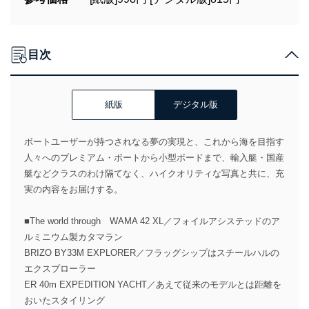
目次
紙版
デジタル版
ボートユーザーが持つされなる夢の実現と、これから海を目指す
人々へのプレミアム・ボートから小型ボードまで、輸入艇・国産
艇などクラスのわけ隔てなく、ハイクオリティな写真と共に、充
実の内容をお届けする。
■The world through WAMA 42 XL／フォイルアシステッドのア
ルミニウム製カタマラン
BRIZO BY33M EXPLORER／フラッグシップはスチールハルの
エクスプローラー
ER 40m EXPEDITION YACHT／あえて従来のモデルとは距離を
おいたスタイリング