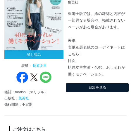
集英社
※電子版では、紙の雑誌と内容が
一部異なる場合や、掲載されない
ページがある場合があります。
表紙
表紙＆裏表紙のコーディネートは
こちら！
試し読み
目次
表紙：
蛯原友里
蛯原友里主演・40代、おしゃれが
働くモチベーション...
目次を見る
雑誌：marisol（マリソル）
出版社：
集英社
発行間隔：不定期
ご注文はこちら