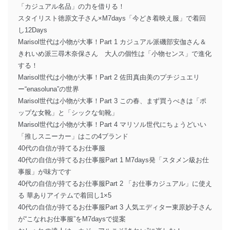
「カジュアル名品」の力を借りる！
スタイリスト徳原文子さん×M7days「今どき着映え服」で着回
し12Days
Marisol世代は小物が大事！Part 1 カジュアル派磯部安伽さん＆
きれいめ派三尋木奈保さん 大人の個性は「小物センス」で進化
する！
Marisol世代は小物が大事！Part 2 佐田真由美のプチジュエリ
ー“enasoluna”の世界
Marisol世代は小物が大事！Part 3 この春、まず買うべきは「ポ
ップな女靴」と「シックな旬靴」
Marisol世代は小物が大事！Part 4 マリソル世代にちょうどいい
「推しスニーカー」はこの4ブランド
40代の自信が持てるお仕事服
40代の自信が持てるお仕事服Part 1 M7days発「スタメン級お仕
事服」が味方です
40代の自信が持てるお仕事服Part 2 「お仕事カジュアル」に使え
る 華ありアイテムで着回し1×5
40代の自信が持てるお仕事服Part 3 人気エディター東原妙子さん
が“こなれお仕事服”をM7daysで提案