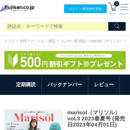
0
ログイン/
新規無料
登録
カート
メニュー
トップ
女性ファッション 雑誌
コンサバ系 雑誌
marisol（マリソル）
定期購読
バックナンバー
レビュー
marisol（マリソル）
vol.3 2023春夏号 (発売
日2023年04月01日)