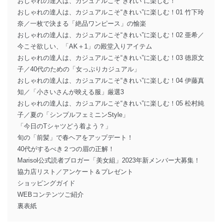
おしゃれの達人は、カジュアルこそ“きれい”に楽しむ！
おしゃれの達人は、カジュアルこそ“きれい”に楽しむ！01 竹下玲
奈／一枚で決まる「絶品ワンピース」の愉楽
おしゃれの達人は、カジュアルこそ“きれい”に楽しむ！02 亜希／
今こそ欲しい、「AK＋1」の殿堂入りアイテム
おしゃれの達人は、カジュアルこそ“きれい”に楽しむ！03 徳原文
子／40代のための「女っぷりカジュアル」
おしゃれの達人は、カジュアルこそ“きれい”に楽しむ！04 伊藤真
知／「小さいさんが映える服」厳選3
おしゃれの達人は、カジュアルこそ“きれい”に楽しむ！05 松村純
子／夏の「シンプルフェミニンStyle」
「今日のTシャツどう着よう？」
旬の「前髪」で春ヘアをアップデート！
40代がするべき２つの眉の正解！
Marisol公式読者ブロガー「美女組」2023年新メンバー大募集！
協力店リスト／アンケート＆プレゼント
ショッピングガイド
WEBコンテンツご紹介
裏表紙