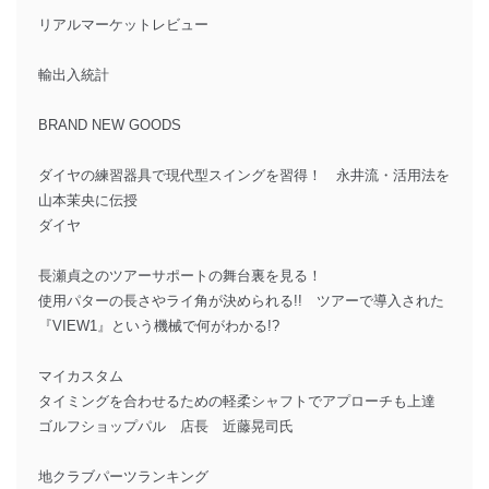
リアルマーケットレビュー
輸出入統計
BRAND NEW GOODS
ダイヤの練習器具で現代型スイングを習得！ 永井流・活用法を
山本茉央に伝授
ダイヤ
長瀬貞之のツアーサポートの舞台裏を見る！
使用パターの長さやライ角が決められる!! ツアーで導入された
『VIEW1』という機械で何がわかる!?
マイカスタム
タイミングを合わせるための軽柔シャフトでアプローチも上達
ゴルフショップパル 店長 近藤晃司氏
地クラブパーツランキング