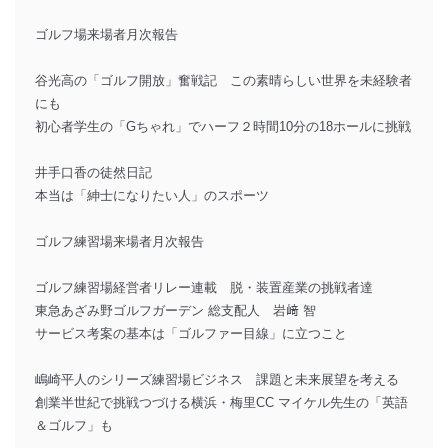
ゴルフ場来場者月次報告
谷光高の「ゴルフ開放」奮戦記 この素晴らしい世界を未経験者
にも
初心者学生の「Gちゃれ」でハーフ２時間10分の18ホールに挑戦
井手口香の徒然日記
本当は「紳士になりたい人」のスポーツ
ゴルフ練習場来場者月次報告
ゴルフ練習場経営者リレー連載 脱・装置産業の挑戦者達
東急あざみ野ゴルフガーデン 総支配人 岩﨑 智
サービス考案の基本は「ゴルファー目線」に立つこと
嶋崎平人のシリーズ練習場ビジネス 課題と未来展望を考える
創業半世紀で挑戦つづける横浜・梅里CC マイケル先生の「英語
＆ゴルフ」も