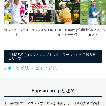
貴殿の個人情報及び当社の個人情報保護マネジメントシ
ステムに関するご相談及び苦情については以下までご連
絡ください。
適切、かつ迅速に対応させていただきます。
株式会社富士山マガジンサービス 個人情報問い合わせ
ゴルフダイジェス
ゴルフスタイル
GOLF TODAY (ゴ
週刊ゴルフダイジ
係
ト
ルフトゥデイ)
ェスト
TEL：0570-200-223
FAX：03-5459-7073
e-mail：
cs@fujisan.co.jp
改訂：2025年2月20日
月刊GEW（ゴルフ・エコノミック・ワールド）の所属カテ
制定：2005年4月1日
ゴリ一覧
株式会社富士山マガジンサービス
代表取締役会長 西野 伸一郎
スポーツ 雑誌
ゴルフ 雑誌
>
個人情報の取扱いについて
１．個人情報保護管理者
Fujisan.co.jpとは？
当社は以下の個人情報保護管理者を設置し、個人情報保
護管理者の責任のもと、個人情報を取得・アクセス・利
用・提供・管理いたします。
株式会社富士山マガジンサービスが運営する、
日本最大級の雑誌