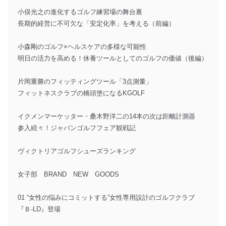
小俣光之の進化するゴルフ練習場の舞台裏
長期的経営に不可欠な「安定化率」を考える（前編）
小森剛のゴルフ×ヘルスケアの多様な可能性
明日の活力を高める！休養ツールとしてのゴルフの価値（後編）
片岡重勝のフィッティングツール「3点測量」
フィットネスクラブの橋頭堡になるKGOLF
イクメンマーケッター・桑木野洋二の14本の次は距離計測器
参入続々！ジャパンゴルフフェア観戦記
ヴィクトリアゴルフシューズランキング
女子部 BRAND NEW GOODS
01 “女性の悩みにコミットする”女性専用設計のゴルフクラブ
『Ｂ-LD』登場