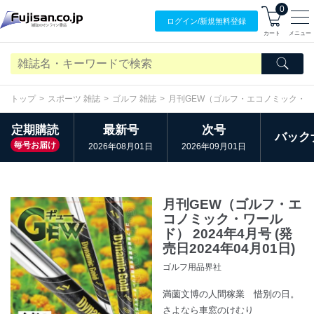
0
ログイン/
新規無料
登録
カート
メニュー
トップ
スポーツ 雑誌
ゴルフ 雑誌
月刊GEW（ゴルフ・エコノミック・
定期購読
最新号
次号
バック
毎号お届け
2026年08月01日
2026年09月01日
月刊GEW（ゴルフ・エ
コノミック・ワール
ド） 2024年4月号 (発
売日2024年04月01日)
ゴルフ用品界社
満薗文博の人間稼業 惜別の日。
さよなら車窓のけむり