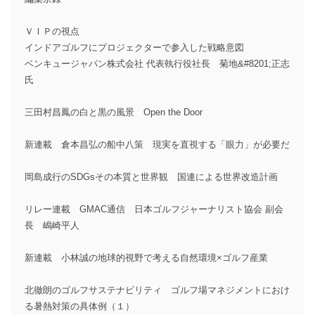
ＶＩＰの視点
インドアゴルフにプロジェクターで参入した戦略意図
ベンキュージャパン株式会社 代表執行役社長 菊地&#8201;正志
氏
三田村昌鳳の白と黒の風景 Open the Door
新連載 倉本昌弘の船中八策 現実を直視する「眼力」が必要だ
岡島成行のSDGsその本質と世界観 国連による世界改造計画
リレー連載 GMAC通信 日本ゴルフジャーナリスト協会 副会
長 嶋崎平人
新連載 小林誠の地球的視野で考える自然環境×ゴルフ産業
北徹朗のゴルフサステナビリティ ゴルフ場マネジメントにおけ
る暑熱対策の具体例（１）