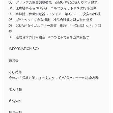
03 グリップの重量調整機能 高MOI時代に振りやすさ追求
04 医療従事者ら700名超 ゴルフフィットネスの指導団体
05 距離計→弾道測定器→インドア 第3ステージ突入のVC社
06 4秒でヘッドを自動測定 検品合理化と職人技の継承
07 JGJAが女性ゴルファー調査 6割が「中断経験あり」と回
答
08 還暦目前の日幸物産 4つの改革で百年企業目指す
INFORMATION BOX
編集会
巻頭特集
今年の「猛暑対策」は大丈夫か？ GMACセミナーの討論内容
求人情報
広告索引
編集余録