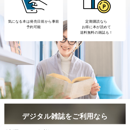
質向上のため
の個人情報
その他当社のプライバシーポリシ
ー等にて公表する利用目的達成の
ため
気になる本は
発売日前から事前
定期購読なら
※上記の利用目的のうちNo.1～5については保有個人デ
予約可能
お得に本が読めて
ータ（開示対象個人情報）の利用目的であり、下記4.の
送料無料の雑誌も！
開示等のご請求に対応させていただきます。
なお、6、7については、パートナー（提携企業）様又は
各SNS運営会社様にご請求いただきますようお願い致し
ます。
３．個人情報の第三者提供について
当社は、取得した個人情報を適切に管理し､あらかじめ
本人の同意を得ることなく第三者に提供することはあり
ません。ただし、次の場合は除きます。
法令に基づく場合
人の生命､身体または財産の保護のために必要がある
場合であって、本人の同意を得ることが困難であると
き。
公衆衛生の向上または児童の健全な育成の推進のため
デジタル雑誌をご利用なら
に特に必要がある場合であって、本人の同意を得るこ
とが困難である場合。
最新号〜バックナンバーまで7000冊以上の雑誌
（電子