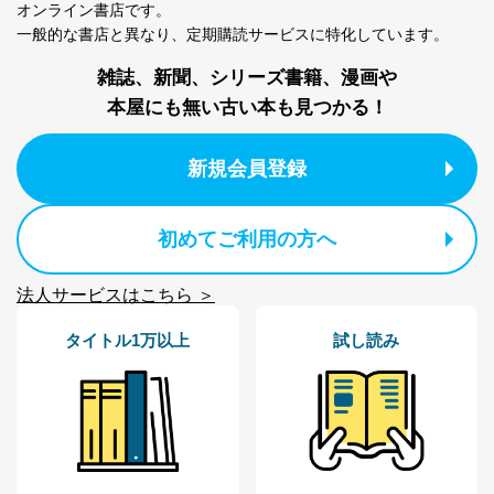
オンライン書店です。
東京都渋谷区南平台町16-11
株式会社富士山マガジンサービス
一般的な書店と異なり、
定期購読サービスに特化しています。
代表取締役会長 西野 伸一郎
個人情報保護管理者: 経営管理グループディレクター 前
雑誌、新聞、シリーズ書籍、漫画や
田 嘉也
本屋にも無い古い本も見つかる！
２．利用目的
新規会員登録
当社が取り扱う開示対象個人情報の利用目的は次のとお
りです。
No
個人情報の種類
利用目的
初めてご利用の方へ
購入商品の配送のため
商品代金回収のため
ｅメール等による商品、サービ
法人サービスはこちら ＞
ス、キャンペーン等の広告の案内
当社の定期購読サ
のため
タイトル1万以上
試し読み
1
ービス等をご利用
個人が特定できない形で取得した
の方の個人情報
閲覧履歴や購買履歴等の情報を分
析して、趣味・嗜好に
応じた新商品・サービスに関する
広告のため
当社にお問合わせ
お問い合わせ対応、トラブル対
2
いただいた方の個
処、オペレーター教育など応対品