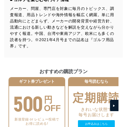
みを確実にするため、従業者等の教育を徹底してまいり
ます。また、目的外利用を行わないために、適切な管理
メーカー、問屋、専門店を対象に毎月のトピックス、調
措置を講じます。
査報道、用品トレンドや海外情報を幅広く網羅。単に用
品動向にとどまらず、メーカーの開発背景や経営方針、
法令遵守
流通における新しい動きなどを解説を交えながら分かり
当社は、個人情報に関連する法令、国が定める指針及び
やすく報道。中国、台湾や東南アジア、欧米にも多くの
その他の規範を遵守します。また、当社の管理の仕組み
読者を持つ。※2021年4月号までの誌名は『ゴルフ用品
に、これらの法令及びその他の規範を常に適合させま
界』です。
す。
個人情報の安全管理措置
当社は、個人情報の正確性及び安全性を確保するため
おすすめの購読プラン
に、下記セキュリティ対策をはじめとする安全対策を実
施し、個人情報の漏えい、滅失またはき損の防止及び是
ギフト券プレゼント
毎号読むなら
正に努めます。
500
定期購読
アクセス制御
円
個人データを取り扱うことのできる機器及び当該
機器を取り扱う従業者を明確化し、 個人データへ
OFF
きれいな状態で
の不要なアクセスを防止しています。
毎号お届けします
新規登録 or レビュー投稿で
アクセス者の識別と認証
お得に読める!
お申込みはこちら
機器に標準装備されているユーザー制御機能（ユ