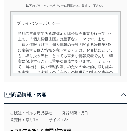
以下のプライバシーポリシーに同意の上、登録して下さい。
プライバシーポリシー
当社の主事業である雑誌定期購読販売事業を行っていく
上で、「個人情報保護」は重要なテーマです。また、
「個人情報（以下、個人情報の保護の関する法律第2条
に定義する個人情報を意味する）」は、お客様にとって
も、取り扱う当社にとっても重要な情報資産であり、確
実に保護することは重要な責務であります。 したがっ
て、当社は「個人情報保護」のための全社的な取り組み
を実施し、お客様への「安心」の提供及び社会的責任の
責務を果たすことを確実にいたします。
個人情報の取得・利用・提供について
商品情報・内容
当社は、個人情報の取得・利用・提供に際して、その利
用目的を明確にし、本人の同意を得たうえで利用目的の
達成に必要な範囲内で適法かつ公正な手段によって取
出版社：
ゴルフ用品界社
発行間隔：月刊
得・利用・提供を行います。また、当社が保有している
発売日：毎月1日
サイズ：A4
個人情報は、同意を得ずに目的外利用、第三者への提
供・開示は行いません。当社においてはこれらの取り組
■ ゴルフを楽しむ専門ギア情報