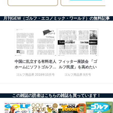
ーザーアカウント制御）により、個人情報データ
ベース等を取り扱う情報システムを使用する従業
者を識別・認証しています。
月刊GEW（ゴルフ・エコノミック・ワールド）の無料記事
外部からの不正アクセス等の防止
個人データを取り扱う機器等のオペレーティング
システムを最新の状態に保持しています。
個人データを取り扱う機器等にセキュリティ対策
ソフトウェア等を導入し、自動更新 機能等の活用
により、これを最新状態としています。
情報システムの使用に伴う漏洩等の防止
メール等により個人データの含まれるファイルを
中国に乱立する有料老人
フィッター座談会 「ゴ
送信する場合に、当該ファイルへのパスワードを
ホームにソフトゴルフで
ルフ民度」を高めたい
設定しています。
集客を模索
ゴルフ用品界 2018年10月号
ゴルフ用品界 9月号
個人情報保護マネジメントシステムの継続的改善
当社は、内部監査及びマネジメントレビューの機会を通
じて、個人情報保護マネジメントシステムを継続的に改
この雑誌の読者はこちらの雑誌も買っています！
善し、常に最良の状態を維持します。
苦情及び相談受付け窓口