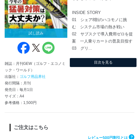
INSIDE STORY
01 シェア8割のハコモノに挑
む システム市場の熱き戦い
試し読み
02 サブスクで導入費用ゼロを提
案 一人乗りカートの普及目指す
03 グリ...
目次を見る
雑誌：月刊GEW（ゴルフ・エコノミ
ック・ワールド）
出版社：
ゴルフ用品界社
発行間隔：月刊
発売日：毎月1日
サイズ：A4
参考価格：1,500円
ご注文はこちら
?
レビュー500円割引とは