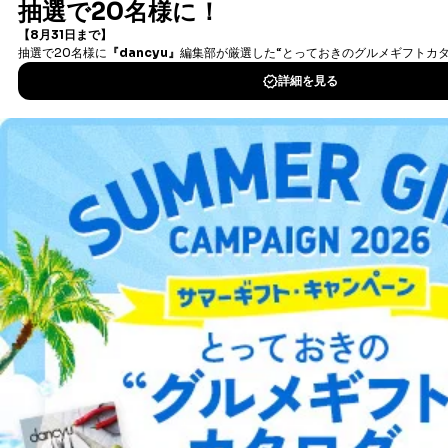
国の機関もしくは地方公共団体またはその委託を受け
書籍）が無料で読み放題！
た者が法令の定める事務を遂行することに対して協力
タダ読みサービス
を楽しもう！
する必要がある場合であって、本人の同意を得ること
により当該事務の遂行に支障を及ぼすおそれがあると
き。
DOWNLOAD FOR IOS
上記２．の利用目的を実施するために守秘義務を結ん
だ企業に、業務の一部として個人情報の取扱いを委
託・提供する場合、その業務に必要な範囲で委託・提
DOWNLOAD FOR ANDROID
供先企業に個人情報を開示することがあります。
委託・提供先企業は具体的には以下のような企業です
が、これらに限りません。
ご利用方法はこちら
委託先：カスタマーサポート支援会社 、クレジッ
トカード決済などの決済代行・料金回収会社、広
告配信サービス会社
提供先：出版社、出版物発売元、卸売会社、販売
店など商品の供給者、梱包会社、配送会社、新聞
総合案内
販売店などの梱包・配送・配達会社
アフィリエイト
採用情報
４．開示対象個人情報の「開示」「訂正」等の請求につ
いて
プレスリリース
お問い合わせ
当社は、本人から、開示対象個人情報について利用目的
の通知を求められた場合には、遅滞なくこれに応じま
利用規約
プライバシーポリシー
特定商取引法に基づく表示
会社案内
出版社の皆様へ
す。ただし、以下①～④のいずれかに該当する場合は、
投資家の皆様へ
サイトマップ