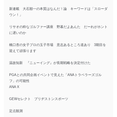
新連載 大石順一の本質はなんだ！論 キーワードは「スローダ
ウン！」
リサオの粋なゴルファー講座 野暮だよあんた だーれがホント
に遅いのか
橋口杏の女子プロの玉子市場 意志あるところ道あり 3期目を
迎えて頑張ります
温故知新 『ニューイング』が長期戦略を決定付けた
PGAとの共同企画イベントで見えた「ANAトラベラーズゴル
フ」の可能性
ANA X
GEWセレクト ブリヂストンスポーツ
定点観測