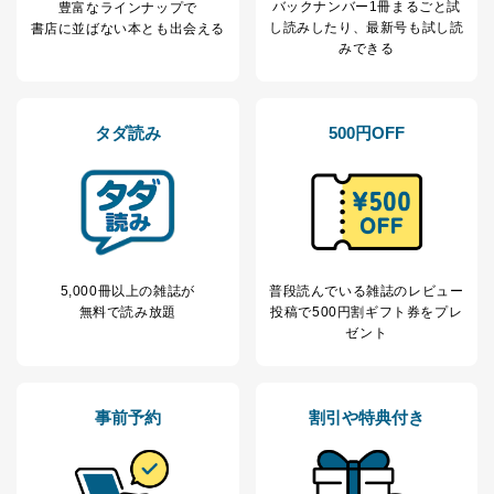
バックナンバー1冊まるごと試
人情報
質向上のため
豊富なラインナップで
し読み
したり、最新号も試し読
書店に並ばない本とも出会える
カスタマーQ＆Aサイトの投稿内容
みできる
の確認のため
ｅメール等によるカスタマーQ＆A
当社カスタマーQ＆
サイトのサービス内容のご案内の
3
Aサービス利用者
ため
タダ読み
500円OFF
ｅメール等による商品、サービ
ス、キャンペーン等の広告に関す
るご案内のため
採用応募者の方の
4
採用選考、ご連絡のため
個人情報
当社の従業者の個
人事、総務などの雇用管理等のた
5
人情報
め
パートナー（提携
購入商品配送のため
5,000冊以上の雑誌が
普段読んでいる雑誌のレビュー
企業）からの委託
提携企業及びお客様がご購入され
無料で読み放題
投稿で
500円割ギフト券をプレ
により当社の
た商品の発売元企業からのｅメー
ゼント
6
定期購読サービス
ル等による商品、
等をご利用の方の
サービス、キャンペーン等の広告
個人情報
に関するご案内のため
当社のサービス利用状況の把握お
事前予約
割引や特典付き
よびその分析のため
お問い合わせ対応、トラブル対
SNS公式アカウン
処、オペレーター教育など応対品
7
トに登録された方