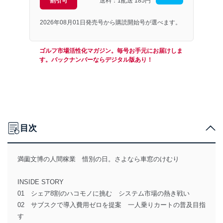
割引可
送料：1配送
185円
2026年08月01日発売号から購読開始号が選べます。
ゴルフ市場活性化マガジン。毎号お手元にお届けしま
す。バックナンバーならデジタル版あり！
目次
満薗文博の人間稼業 惜別の日。さよなら車窓のけむり
INSIDE STORY
01 シェア8割のハコモノに挑む システム市場の熱き戦い
02 サブスクで導入費用ゼロを提案 一人乗りカートの普及目指
す