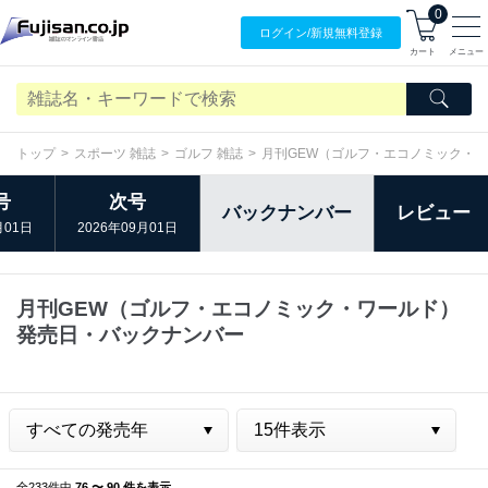
0
ログイン/
新規無料
登録
カート
メニュー
トップ
スポーツ 雑誌
ゴルフ 雑誌
月刊GEW（ゴルフ・エコノミック・
号
次号
バックナンバー
レビュー
月01日
2026年09月01日
月刊GEW（ゴルフ・エコノミック・ワールド）
発売日・バックナンバー
全233件中
76 〜 90 件を表示