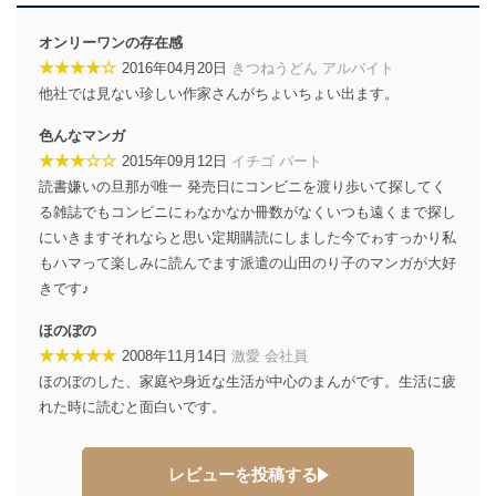
オンリーワンの存在感
★★★★☆
2016年04月20日
きつねうどん アルバイト
他社では見ない珍しい作家さんがちょいちょい出ます。
色んなマンガ
★★★☆☆
2015年09月12日
イチゴ パート
読書嫌いの旦那が唯一 発売日にコンビニを渡り歩いて探してく
る雑誌でもコンビニにゎなかなか冊数がなくいつも遠くまで探し
にいきますそれならと思い定期購読にしました今でゎすっかり私
もハマって楽しみに読んでます派遣の山田のり子のマンガが大好
きです♪
ほのぼの
★★★★★
2008年11月14日
激愛 会社員
ほのぼのした、家庭や身近な生活が中心のまんがです。生活に疲
れた時に読むと面白いです。
レビューを投稿する