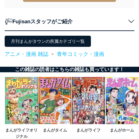
Fujisanスタッフがご紹介
月刊まんがタウンの所属カテゴリ一覧
アニメ・漫画 雑誌
青年コミック・漫画
>
この雑誌の読者はこちらの雑誌も買っています！
まんがライフオリ
まんがタイム
まんがライフ
まんがホーム
ジナル