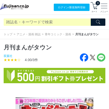
0
ログイン/
新規無料
登録
カート
メニュー
トップ
アニメ・漫画 雑誌
青年コミック・漫画
月刊まんがタウン
月刊まんがタウン
双葉社
★★★★☆
4.00/3件