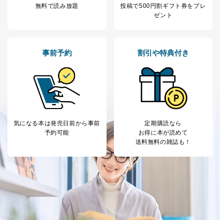
無料で読み放題
投稿で
500円割ギフト券をプレ
ゼント
事前予約
割引や特典付き
気になる本は
発売日前から事前
定期購読なら
予約可能
お得に本が読めて
送料無料の雑誌も！