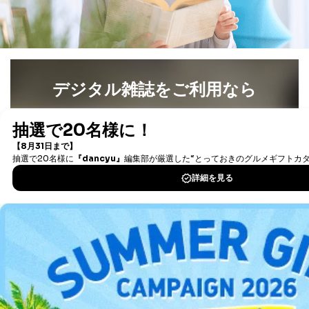
デジタル雑誌をご利用なら
最新号〜バックナンバーまで7000冊以上の雑誌
（電子
書籍）が無料で読み放題！
タダ読みサービス
を楽しもう！
DOWNLOAD FOR IOS
DOWNLOAD FOR ANDROID
ご利用方法はこちら