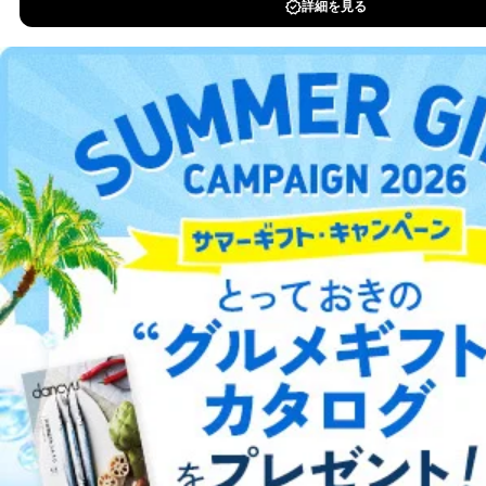
DOWNLOAD FOR IOS
DOWNLOAD FOR ANDROID
ご利用方法はこちら
総合案内
アフィリエイト
採用情報
プレスリリース
お問い合わせ
利用規約
プライバシーポリシー
特定商取引法に基づく表示
会社案内
出版社の皆様へ
投資家の皆様へ
サイトマップ