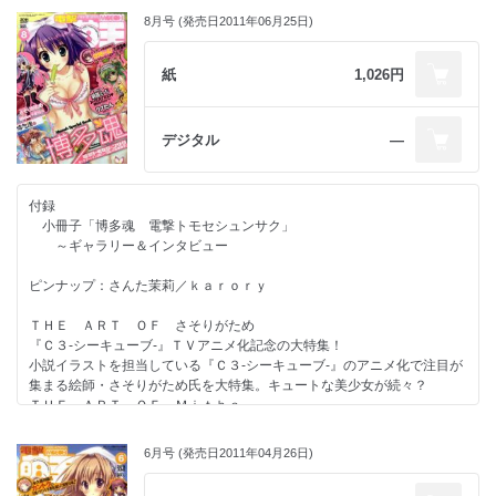
8月号 (発売日2011年06月25日)
紙
1,026円
デジタル
―
付録
小冊子「博多魂 電撃トモセシュンサク」
～ギャラリー＆インタビュー
ピンナップ：さんた茉莉／ｋａｒｏｒｙ
ＴＨＥ ＡＲＴ ＯＦ さそりがため
『Ｃ３‐シーキューブ‐』ＴＶアニメ化記念の大特集！
小説イラストを担当している『Ｃ３‐シーキューブ‐』のアニメ化で注目が
集まる絵師・さそりがため氏を大特集。キュートな美少女が続々？
ＴＨＥ ＡＲＴ ＯＦ Ｍｉｔｈａ
ＴＨＥ ＡＲＴ ＯＦ 千葉サドル
6月号 (発売日2011年04月26日)
Ｌｏｖｅｒｓ Ｔｅｎ ～大人気絵師１０名によるイラスト
◎ヒナユキウサ ／篤見唯子 ／みけおう ／みやま零