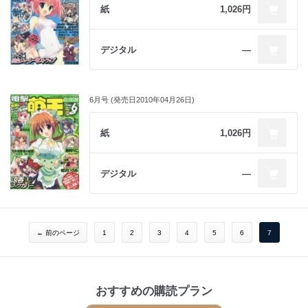
紙
1,026円
デジタル
―
6月号 (発売日2010年04月26日)
紙
1,026円
デジタル
―
← 前のページ
1
2
3
4
5
6
7
おすすめの購読プラン