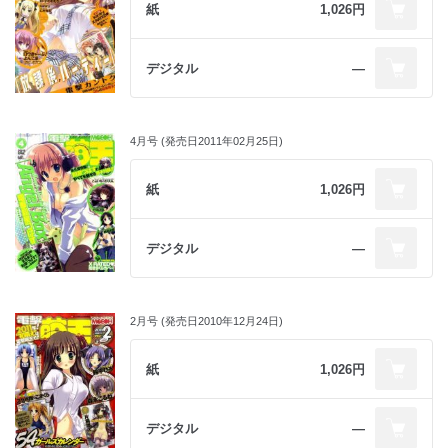
鶴崎貴大 ／狗神煌 ／るちえ ／ねこねこ
紙
1,026円
憂姫はぐれ ／駒都えーじ
萌絵萌絵コロシアム
「ぱんつ」
デジタル
―
◎やまかぜ嵐／高橋てつや／Ｙｕｋｉ／双織ありさ …
画集 おとなの萌王 テーマ：魔法少女
◇扉：浅海朝美 中乃空 天草帳 香月☆一 …
4月号 (発売日2011年02月25日)
［ノベル＆コミック］
『びじゅあるロウきゅーぶ！』蒼山サグ×てぃんくる
『Ｒ・Ｇ・Ｂ！』鈴平ひろ×あごバリア
紙
1,026円
『こはるびより』みづきたけひと
『めいでん＊がーでん』Ｒｉｃｏ ｗｉｔｈ ｔａｃａ
『Ｒ・Ｇ・Ｂ！ ザ・コミック』シロガネヒナ×鈴平ひろ×あごバリ
デジタル
―
ア
『ロウきゅーぶ！よんこま」三輪フタバ×蒼山サグ×てぃんくる
『ばら日記』ばらスィー
『ビオトープ』ハトポポコ ｅｔｃ．
2月号 (発売日2010年12月24日)
…ほか
紙
1,026円
デジタル
―