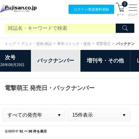
0
ログイン/
新規無料
登録
カート
メニュー
トップ
アニメ・漫画 雑誌
青年コミック・漫画
電撃萌王
バックナンバ
次号
バックナンバー
増刊号・その他
026年08月29日
電撃萌王 発売日・バックナンバー
全98件中
91 〜 98 件を表示