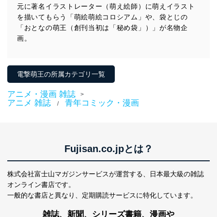
元に著名イラストレーター（萌え絵師）に萌えイラスト
を描いてもらう「萌絵萌絵コロシアム」や、袋とじの
「おとなの萌王（創刊当初は「秘め袋」）」が名物企
画。
電撃萌王の所属カテゴリ一覧
アニメ・漫画 雑誌
>
アニメ 雑誌
青年コミック・漫画
/
Fujisan.co.jpとは？
株式会社富士山マガジンサービスが運営する、
日本最大級の雑誌
オンライン書店です。
一般的な書店と異なり、
定期購読サービスに特化しています。
雑誌、新聞、シリーズ書籍、漫画や