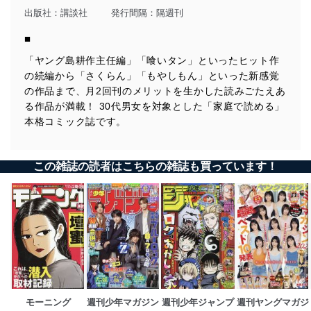
出版社：
講談社
発行間隔：隔週刊
■
「ヤング島耕作主任編」「喰いタン」といったヒット作
の続編から「さくらん」「もやしもん」といった新感覚
の作品まで、月2回刊のメリットを生かした読みごたえあ
る作品が満載！ 30代男女を対象とした「家庭で読める」
本格コミック誌です。
この雑誌の読者はこちらの雑誌も買っています！
モーニング
週刊少年マガジン
週刊少年ジャンプ
週刊ヤングマガジ