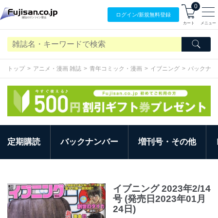
0
ログイン/
新規無料
登録
カート
メニュー
トップ
アニメ・漫画 雑誌
青年コミック・漫画
イブニング
バックナン
定期購読
バックナンバー
増刊号・その他
イブニング 2023年2/14
号 (発売日2023年01月
24日)