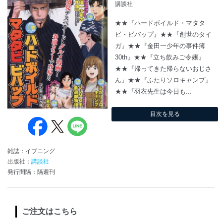
講談社
★★『ハードボイルド・マタタ
ビ・ビバップ』★★『創世のタイ
ガ』★★『金田一少年の事件簿
30th』★★『立ち飲みご令嬢』
★★『帰ってきた帰らないおじさ
ん』★★『ふたりソロキャンプ』
★★『羽衣先生は今日も...
目次を見る
雑誌：イブニング
出版社：
講談社
発行間隔：隔週刊
ご注文はこちら