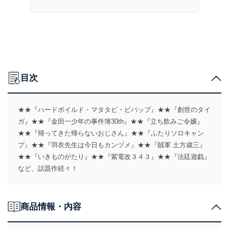
目次
★★『ハードボイルド・マタタビ・ビバップ』★★『創世のタイ
ガ』★★『金田一少年の事件簿30th』★★『立ち飲みご令嬢』
★★『帰ってきた帰らないおじさん』★★『ふたりソロキャン
プ』★★『羽衣先生は今日もカンヅメ』★★『賊軍 土方歳三』
★★『いきものがたり』★★『紫電改３４３』★★『法廷遊戯』
など、話題作続々！
商品情報・内容