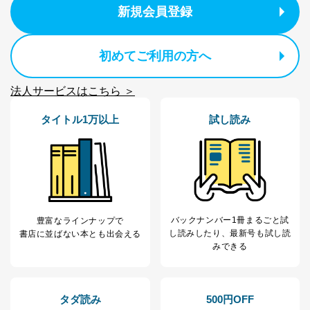
新規会員登録
パートナー（提携
購入商品配送のため
企業）からの委託
提携企業及びお客様がご購入され
により当社の
た商品の発売元企業からのｅメー
6
定期購読サービス
ル等による商品、
初めてご利用の方へ
等をご利用の方の
サービス、キャンペーン等の広告
個人情報
に関するご案内のため
法人サービスはこちら ＞
当社のサービス利用状況の把握お
よびその分析のため
タイトル1万以上
試し読み
お問い合わせ対応、トラブル対
SNS公式アカウン
処、オペレーター教育など応対品
7
トに登録された方
質向上のため
の個人情報
その他当社のプライバシーポリシ
ー等にて公表する利用目的達成の
ため
※上記の利用目的のうちNo.1～5については保有個人デ
ータ（開示対象個人情報）の利用目的であり、下記4.の
バックナンバー1冊まるごと試
豊富なラインナップで
開示等のご請求に対応させていただきます。
し読み
したり、最新号も試し読
書店に並ばない本とも出会える
なお、6、7については、パートナー（提携企業）様又は
みできる
各SNS運営会社様にご請求いただきますようお願い致し
ます。
３．個人情報の第三者提供について
タダ読み
500円OFF