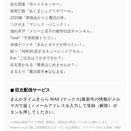
佐久間葉『侍メイドキッサー』
仮死亡殺『あくまじょグリモワール』
2222楠『夢路あかりと魔法の本』
つさやま『マジック・パニック！』
涸れ井戸『メリーと花子の都市伝説チャンネル』
*sow*『子供部屋ドラゴン』
赤城ナツイチ『きみとボドゲが作りたい！』
錆々『AMOR-恋するキューピッドアモル-』
Koi『ご注文はうさぎですか？』
右左危かをる『勇者はじめませんか？』
まるえり『魔法柴犬★はなまる』
◼︎ 目次配信サービス
まんがタイムきらら MAX (マックス)最新号の情報がメル
マガで届く♪ メールアドレスを入力して登録（解除）ボ
タンを押してください。
※登録は無料です ※登録・解除は、各雑誌の商品ページからお願いします。／~＼
Fujisan.co.jpで既に定期購読をなさっているお客様は、マイページからも登録・解除