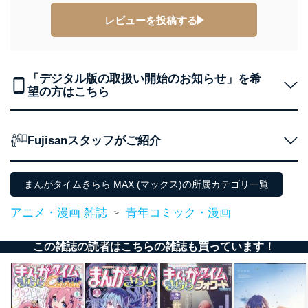
株式会社富士山マガジンサービス
レビューを投稿する
代表取締役会長 西野 伸一郎
個人情報の取扱いについて
１．個人情報保護管理者
「デジタル版の取扱い開始のお知らせ」を希
望の方はこちら
当社は以下の個人情報保護管理者を設置し、個人情報保
護管理者の責任のもと、個人情報を取得・アクセス・利
用・提供・管理いたします。
Fujisanスタッフがご紹介
東京都渋谷区南平台町16-11
株式会社富士山マガジンサービス
代表取締役会長 西野 伸一郎
まんがタイムきらら MAX (マックス)の所属カテゴリ一覧
個人情報保護管理者: 経営管理グループディレクター 前
田 嘉也
アニメ・漫画 雑誌
青年コミック・漫画
>
２．利用目的
この雑誌の読者はこちらの雑誌も買っています！
当社が取り扱う開示対象個人情報の利用目的は次のとお
りです。
No
個人情報の種類
利用目的
購入商品の配送のため