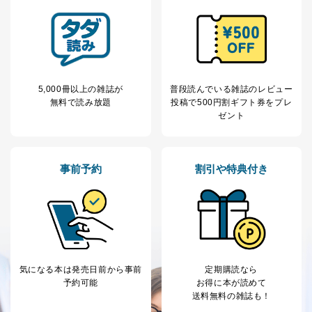
当社は、取得した個人情報を適切に管理し､あらかじめ
本人の同意を得ることなく第三者に提供することはあり
ません。ただし、次の場合は除きます。
法令に基づく場合
人の生命､身体または財産の保護のために必要がある
場合であって、本人の同意を得ることが困難であると
5,000冊以上の雑誌が
普段読んでいる雑誌のレビュー
き。
無料で読み放題
投稿で
500円割ギフト券をプレ
公衆衛生の向上または児童の健全な育成の推進のため
ゼント
に特に必要がある場合であって、本人の同意を得るこ
とが困難である場合。
国の機関もしくは地方公共団体またはその委託を受け
た者が法令の定める事務を遂行することに対して協力
事前予約
割引や特典付き
する必要がある場合であって、本人の同意を得ること
により当該事務の遂行に支障を及ぼすおそれがあると
き。
上記２．の利用目的を実施するために守秘義務を結ん
だ企業に、業務の一部として個人情報の取扱いを委
託・提供する場合、その業務に必要な範囲で委託・提
供先企業に個人情報を開示することがあります。
委託・提供先企業は具体的には以下のような企業です
気になる本は
発売日前から事前
定期購読なら
が、これらに限りません。
予約可能
お得に本が読めて
委託先：カスタマーサポート支援会社 、クレジッ
送料無料の雑誌も！
トカード決済などの決済代行・料金回収会社、広