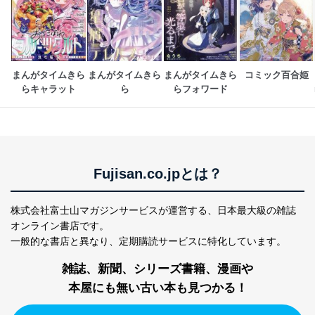
商品代金回収のため
ｅメール等による商品、サービ
ス、キャンペーン等の広告の案内
当社の定期購読サ
のため
1
ービス等をご利用
個人が特定できない形で取得した
の方の個人情報
閲覧履歴や購買履歴等の情報を分
まんがタイムきら
まんがタイムきら
まんがタイムきら
コミック百合姫
析して、趣味・嗜好に
らキャラット
ら
らフォワード
応じた新商品・サービスに関する
広告のため
当社にお問合わせ
お問い合わせ対応、トラブル対
2
いただいた方の個
処、オペレーター教育など応対品
人情報
質向上のため
カスタマーQ＆Aサイトの投稿内容
Fujisan.co.jpとは？
の確認のため
ｅメール等によるカスタマーQ＆A
当社カスタマーQ＆
サイトのサービス内容のご案内の
株式会社富士山マガジンサービスが運営する、
日本最大級の雑誌
3
Aサービス利用者
ため
オンライン書店です。
ｅメール等による商品、サービ
一般的な書店と異なり、
定期購読サービスに特化しています。
ス、キャンペーン等の広告に関す
るご案内のため
雑誌、新聞、シリーズ書籍、漫画や
採用応募者の方の
4
採用選考、ご連絡のため
本屋にも無い古い本も見つかる！
個人情報
当社の従業者の個
人事、総務などの雇用管理等のた
5
人情報
め