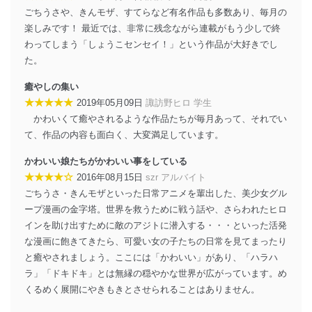
メール等により個人データの含まれるファイルを
ごちうさや、きんモザ、すてらなど有名作品も多数あり、毎月の
送信する場合に、当該ファイルへのパスワードを
楽しみです！ 最近では、非常に残念ながら連載がもう少しで終
設定しています。
わってしまう「しょうこセンセイ！」という作品が大好きでし
個人情報保護マネジメントシステムの継続的改善
た。
当社は、内部監査及びマネジメントレビューの機会を通
癒やしの集い
じて、個人情報保護マネジメントシステムを継続的に改
★★★★★
2019年05月09日
諏訪野ヒロ 学生
善し、常に最良の状態を維持します。
かわいくて癒やされるような作品たちが毎月あって、それでい
苦情及び相談受付け窓口
て、作品の内容も面白く、大変満足しています。
貴殿の個人情報及び当社の個人情報保護マネジメントシ
かわいい娘たちがかわいい事をしている
ステムに関するご相談及び苦情については以下までご連
★★★★☆
2016年08月15日
szr アルバイト
絡ください。
ごちうさ・きんモザといった日常アニメを輩出した、美少女グル
適切、かつ迅速に対応させていただきます。
ープ漫画の金字塔。世界を救うために戦う話や、さらわれたヒロ
株式会社富士山マガジンサービス 個人情報問い合わせ
インを助け出すために敵のアジトに潜入する・・・といった活発
係
な漫画に飽きてきたら、可愛い女の子たちの日常を見てまったり
TEL：0570-200-223
と癒やされましょう。ここには「かわいい」があり、「ハラハ
FAX：03-5459-7073
ラ」「ドキドキ」とは無縁の穏やかな世界が広がっています。め
e-mail：
cs@fujisan.co.jp
くるめく展開にやきもきとさせられることはありません。
改訂：2025年2月20日
制定：2005年4月1日