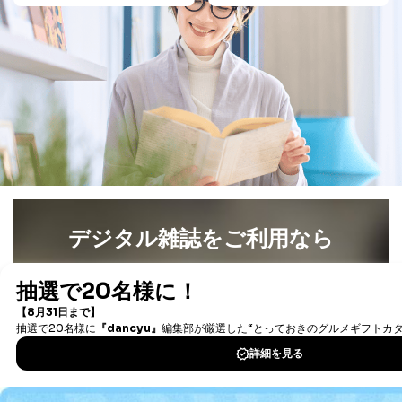
告配信サービス会社
提供先：出版社、出版物発売元、卸売会社、販売
店など商品の供給者、梱包会社、配送会社、新聞
販売店などの梱包・配送・配達会社
４．開示対象個人情報の「開示」「訂正」等の請求につ
いて
当社は、本人から、開示対象個人情報について利用目的
の通知を求められた場合には、遅滞なくこれに応じま
す。ただし、以下①～④のいずれかに該当する場合は、
利用目的の通知を行なうことはできません。そのとき
は、本人に遅滞無くその旨を通知するとともに、理由を
説明させていただきます。
デジタル雑誌をご利用なら
①利用目的を本人に通知し、又は公表することによって
最新号〜バックナンバーまで7000冊以上の雑誌
（電子
本人又は第三者の生命、身体、財産その他の権利利益を
書籍）が無料で読み放題！
害するおそれがある場合
②利用目的を本人に通知し、又は公表することによって
タダ読みサービス
を楽しもう！
当該事業者の権利又は正当な利益を害するおそれがある
場合
③国の機関又は地方公共団体が法令の定める事務を遂行
DOWNLOAD FOR IOS
することに対して協力する必要がある場合であって、利
用目的を本人に通知し、又は公表することによって当該