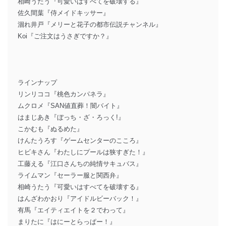
相崎うたう『可愛いはすべてを破壊する』
佐久間葉『侍メイドキッサー』
涸れ井戸『メリーと花子の都市伝説チャンネル』
Koi『ご注文はうさぎですか？』
ラインナップ
リンリココ『桃色カンパネラ』
ムクロメ『SAN値直葬！闇バイト』
はまじあき『ぼっち・ざ・ろっく!』
こかむも『ぬるめた』
けんたうろす『ゲームセンターのこころ』
ヒビキさん『わたしにプールは狭すぎた！』
工藤える『江口さんちの純情サキュバス』
ライムマン『セーラー服と関西弁』
相崎うたう『可愛いはすべてを破壊する』
はんざわかおり『アイドルビーバック！』
有馬『エイティエイトを２でわって』
まりたに『はにーとらっぱー！』