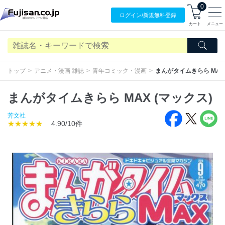
0
ログイン/
新規無料
登録
カート
メニュー
トップ
アニメ・漫画 雑誌
青年コミック・漫画
まんがタイムきらら MAX 
まんがタイムきらら MAX (マックス)
芳文社
★★★★★
4.90/10件