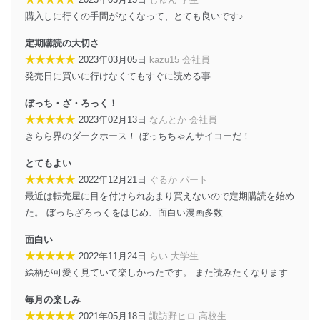
当社は、個人情報の正確性及び安全性を確保するため
購入しに行くの手間がなくなって、とても良いです♪
に、下記セキュリティ対策をはじめとする安全対策を実
施し、個人情報の漏えい、滅失またはき損の防止及び是
定期購読の大切さ
正に努めます。
★★★★★
2023年03月05日
kazu15 会社員
アクセス制御
発売日に買いに行けなくてもすぐに読める事
個人データを取り扱うことのできる機器及び当該
機器を取り扱う従業者を明確化し、 個人データへ
ぼっち・ざ・ろっく！
の不要なアクセスを防止しています。
★★★★★
2023年02月13日
なんとか 会社員
アクセス者の識別と認証
きらら界のダークホース！ ぼっちちゃんサイコーだ！
機器に標準装備されているユーザー制御機能（ユ
ーザーアカウント制御）により、個人情報データ
とてもよい
ベース等を取り扱う情報システムを使用する従業
★★★★★
2022年12月21日
ぐるか パート
者を識別・認証しています。
最近は転売屋に目を付けられあまり買えないので定期購読を始め
た。 ぼっちざろっくをはじめ、面白い漫画多数
外部からの不正アクセス等の防止
個人データを取り扱う機器等のオペレーティング
面白い
システムを最新の状態に保持しています。
個人データを取り扱う機器等にセキュリティ対策
★★★★★
2022年11月24日
らい 大学生
ソフトウェア等を導入し、自動更新 機能等の活用
絵柄が可愛く見ていて楽しかったです。 また読みたくなります
により、これを最新状態としています。
毎月の楽しみ
情報システムの使用に伴う漏洩等の防止
★★★★★
2021年05月18日
諏訪野ヒロ 高校生