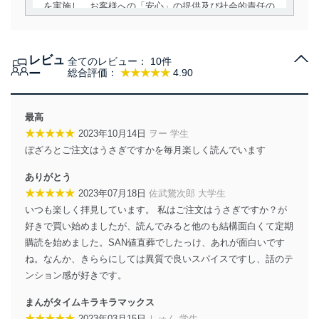
を実施し、お客様への「安心」の提供及び社会的責任の
責務を果たすことを確実にいたします。
個人情報の取得・利用・提供について
レビュ
全てのレビュー：
10件
当社は、個人情報の取得・利用・提供に際して、その利
ー
総合評価：
★★★★★
4.90
用目的を明確にし、本人の同意を得たうえで利用目的の
達成に必要な範囲内で適法かつ公正な手段によって取
得・利用・提供を行います。また、当社が保有している
最高
個人情報は、同意を得ずに目的外利用、第三者への提
★★★★★
2023年10月14日
ヲー 学生
供・開示は行いません。当社においてはこれらの取り組
ぼざろとご注文はうさぎですかを毎月楽しく読んでいます
みを確実にするため、従業者等の教育を徹底してまいり
ます。また、目的外利用を行わないために、適切な管理
ありがとう
措置を講じます。
★★★★★
2023年07月18日
佐武鵞次郎 大学生
法令遵守
いつも楽しく拝見しています。 私はご注文はうさぎですか？が
好きで買い始めましたが、読んでみると他のも結構面白くて定期
当社は、個人情報に関連する法令、国が定める指針及び
購読を始めました。SAN値直葬でしたっけ、あれが面白いです
その他の規範を遵守します。また、当社の管理の仕組み
に、これらの法令及びその他の規範を常に適合させま
ね。なんか、きららにしては異質で良いスパイスですし、話のテ
す。
ンション感が好きです。
個人情報の安全管理措置
まんがタイムキラキラマックス
★★★★★
2023年03月15日
しゅん 学生