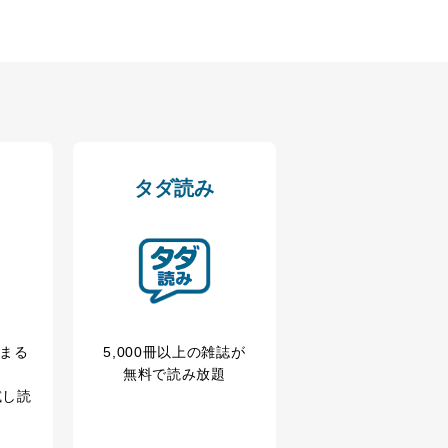
アクセス・利用・提供・管理
タダ読み
冊まる
5,000冊以上の雑誌が
の広告の案内のため
無料で読み放題
歴等の情報を分析して、趣
試し読
育など応対品質向上のため