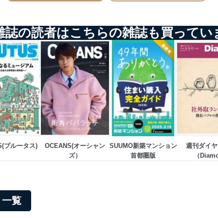
ステムの継続的改善
雑誌の読者はこちらの雑誌も買ってい
ジメントレビューの機会を通じて、個人情報保護マネジメントシステム
個人情報保護マネジメントシステムに関するご相談及び苦情については
ていただきます。
ビス 個人情報問い合わせ係
S(ブルータス)
OCEANS(オーシャン
SUUMO新築マンション
週刊ダイヤ
ズ）
首都圏版
（Diamo
WEEK
ービス
郎
リ一覧
て