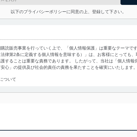
以下のプライバシーポリシーに同意の上、登録して下さい。
期購読販売事業を行っていく上で、「個人情報保護」は重要なテーマで
る法律第2条に定義する個人情報を意味する）」は、お客様にとっても、
護することは重要な責務であります。 したがって、当社は「個人情報
「安心」の提供及び社会的責任の責務を果たすことを確実にいたします
について
利用・提供に際して、その利用目的を明確にし、本人の同意を得たうえ
によって取得・利用・提供を行います。また、当社が保有している個人
示は行いません。当社においてはこれらの取り組みを確実にするため、
用を行わないために、適切な管理措置を講じます。
る法令、国が定める指針及びその他の規範を遵守します。また、当社の