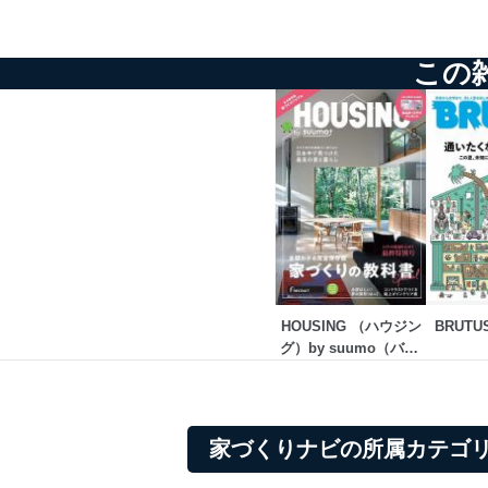
個人情報保護マネジメントシ
この
当社は、内部監査及びマネ
の状態を維持します。
苦情及び相談受付け窓口
貴殿の個人情報及び当社の
適切、かつ迅速に対応させ
株式会社富士山マガジンサー
TEL：0570-200-223
FAX：03-5459-7073
e-mail：
cs@fujisan.co.jp
HOUSING （ハウジン
BRUTU
グ）by suumo（バイ 
改訂：2025年2月20日
スーモ）
制定：2005年4月1日
株式会社富士山マガジンサ
代表取締役会長 西野 伸一
家づくりナビの所属カテゴ
個人情報の取扱いについ