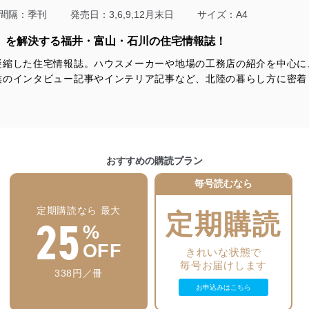
適合させます。
間隔：季刊
発売日：3,6,9,12月末日
サイズ：A4
い」を解決する福井・富山・石川の住宅情報誌！
凝縮した住宅情報誌。ハウスメーカーや地場の工務店の紹介を中心に
及び安全性を確保するために、下記セキュリティ対策をはじめとする安
族のインタビュー記事やインテリア記事など、北陸の暮らし方に密着
防止及び是正に努めます。
ことのできる機器及び当該機器を取り扱う従業者を明確化し、 個人デ
おすすめの購読プラン
いるユーザー制御機能（ユーザーアカウント制御）により、個人情報デ
毎号読むなら
業者を識別・認証しています。
定期購読なら 最大
定期購読
等の防止
25
%
機器等のオペレーティングシステムを最新の状態に保持しています。
機器等にセキュリティ対策ソフトウェア等を導入し、自動更新 機能等
OFF
きれいな状態で
毎号お届けします
338円／冊
う漏洩等の防止
お申込みはこちら
ータの含まれるファイルを送信する場合に、当該ファイルへのパスワー