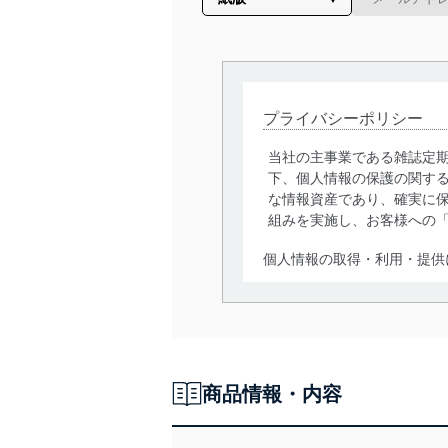
プライバシーポリシー
当社の主事業である雑誌定
下、個人情報の保護の関す
な情報資産であり、確実に保
組みを実施し、お客様への
個人情報の取得・利用・提供
当社は、個人情報の取得・
囲内で適法かつ公正な手段
利用、第三者への提供・開
いります。また、目的外利
商品情報・内容
法令遵守
当社は、個人情報に関連す