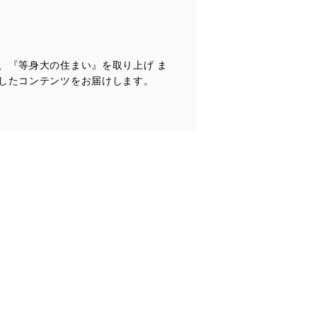
、『等身大の住まい』を取り上げ ま
全対策を実施し、個人情報の
したコンテンツをお届けします。
ータへの不要なアクセスを防止
ータベース等を取り扱う情報
の活用により、これを最新状態
ドを設定しています。