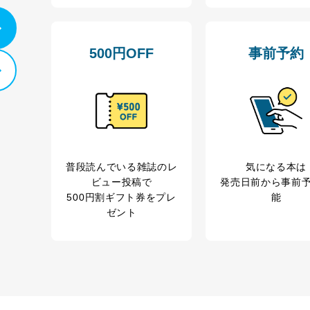
カスタマーQ＆Aサイトの投稿内容の確認のため
ビス利用者
ｅメール等によるカスタマーQ＆Aサイトのサービ
ｅメール等による商品、サービス、キャンペーン等
500円OFF
事前予約
報
採用選考、ご連絡のため
人事、総務などの雇用管理等のため
購入商品配送のため
からの委託により当
提携企業及びお客様がご購入された商品の発売元企
品、
利用の方の個人情報
サービス、キャンペーン等の広告に関するご案内の
当社のサービス利用状況の把握およびその分析のた
録された方の個人情
お問い合わせ対応、トラブル対処、オペレーター教
普段読んでいる雑誌のレ
気になる本は
その他当社のプライバシーポリシー等にて公表する
ビュー投稿で
発売日前から事前
.1～5については保有個人データ（開示対象個人情報）の利用目的であり
500円割ギフト券をプレ
能
ゼント
ートナー（提携企業）様又は各SNS運営会社様にご請求いただきますよ
ついて
を適切に管理し､あらかじめ本人の同意を得ることなく第三者に提供する