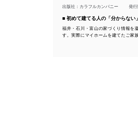
令及びその他の規範を常に
出版社：
カラフルカンパニー
発行
個人情報の安全管理措置
■ 初めて建てる人の「分からな
福井・石川・富山の家づくり情報を
当社は、個人情報の正確性
す。実際にマイホームを建てたご家
漏えい、滅失またはき損の
アクセス制御
個人データを取り扱う
しています。
アクセス者の識別と認証
機器に標準装備されて
システムを使用する従
外部からの不正アクセス
個人データを取り扱う
個人データを取り扱う
としています。
情報システムの使用に伴
メール等により個人デ