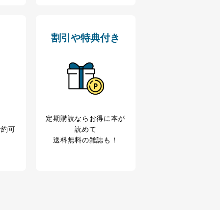
ス内容のご案内のため
の広告に関するご案内のため
割引や特典付き
業からのｅメール等による商
ため
め
育など応対品質向上のため
定期購読なら
お得に本が
利用目的達成のため
予約可
読めて
、下記4.の開示等のご請求に
送料無料の雑誌も！
うお願い致します。
ことはありません。ただし、