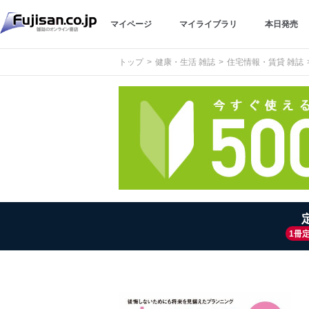
マイページ
マイライブラリ
本日発売
トップ
健康・生活 雑誌
住宅情報・賃貸 雑誌
1冊定