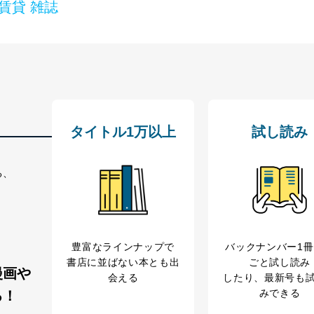
賃貸 雑誌
管理者を設置し、個人情報保護管理者の責任のもと、個人情報を取得・
ービス
郎
理グループディレクター 前田 嘉也
タイトル1万以上
試し読み
る、
人情報の利用目的は次のとおりです。
の種類
利用目的
購入商品の配送のため
商品代金回収のため
豊富なラインナップで
バックナンバー1
等をご利用の方の個
ｅメール等による商品、サービス、キャンペーン等
書店に並ばない本とも出
ごと試し読み
個人が特定できない形で取得した閲覧履歴や購買履
漫画や
会える
したり、最新号も
味・嗜好に
みできる
る！
応じた新商品・サービスに関する広告のため
いた方の個人情報
お問い合わせ対応、トラブル対処、オペレーター教