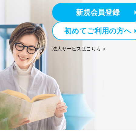
新規会員登録
3
当社カスタマーQ＆Aサー
4
採用応募者の方の個人情
初めてご利用の方へ
5
当社の従業者の個人情報
パートナー（提携企業）
6
社の
法人サービスはこちら ＞
定期購読サービス等をご
SNS公式アカウントに登
7
報
※上記の利用目的のうちNo
対応させていただきます。
なお、6、7については、パ
３．個人情報の第三者提供に
当社は、取得した個人情報
次の場合は除きます。