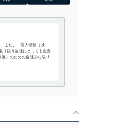
す。また、「個人情報（以
取り扱う当社にとっても重要
保護」のための全社的な取り
。
で利用目的の達成に必要な範
情報は、同意を得ずに目的外
従業者等の教育を徹底してま
管理の仕組みに、これらの法