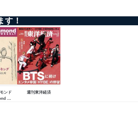
ます！
を継続的に改善し、常に最良
以下までご連絡ください。
モンド
週刊東洋経済
nd 
LY）