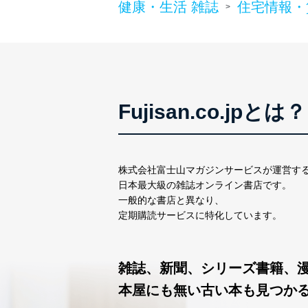
健康・生活 雑誌
住宅情報・
>
１．個人情報保護管理者
当社は以下の個人情報保護
いたします。
東京都渋谷区南平台町16-11
株式会社富士山マガジンサ
Fujisan.co.jpとは？
代表取締役会長 西野 伸一
個人情報保護管理者: 経営管
２．利用目的
株式会社富士山マガジンサービスが運営す
当社が取り扱う開示対象個
日本最大級の雑誌オンライン書店です。
一般的な書店と異なり、
No
個人情報
定期購読サービスに特化しています。
当社の定期購読サービス
1
人情報
雑誌、新聞、シリーズ書籍、
本屋にも無い古い本も見つか
2
当社にお問合わせいただ