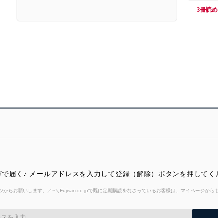
3冊読
で届く♪ メールアドレスを入力して登録（解除）ボタンを押してく
からお願いします。／~＼Fujisan.co.jpで既に定期購読をなさっているお客様は、マイページ