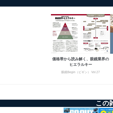
価格帯から読み解く、眼鏡業界の
ヒエラルキー
眼鏡Begin（ビギン） Vol.27
この