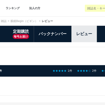
ランキング
法人の方
 雑誌
眼鏡Begin（ビギン）
レビュー
定期購読
バックナンバー
レビュー
毎号お届け
件
★★★★★
1件
★★★★☆
2件
★