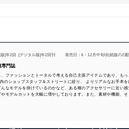
版]年2回 [デジタル版]年2回刊
発売日：6・12月中旬頃(紙版の2週
鏡専門誌
ら、ファッションとトータルで考える自己主張アイテムであり、もっ
、国内のショップスタッフ＆ストリートに絞り、 よりリアルなお手本
どんなモデルを掛けているのかなど、ある種のアクセサリーに近い感
やモデルカットを大幅に増やしております。また、素材や機能、そし