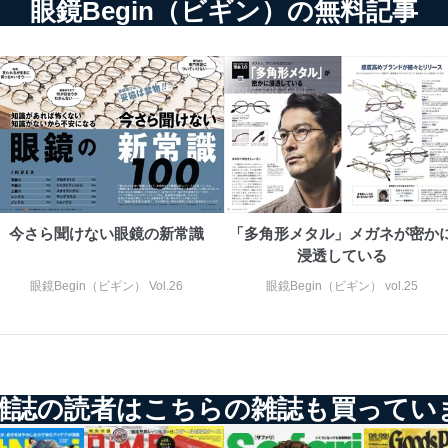
眼鏡Begin（ビギン）の無料記事
今さら聞けない眼鏡の新常識
「多角形メタル」メガネが密か
浸透している
眼鏡Begin（ビギン） Vol.26
眼鏡Begin（ビギン） vol.25
雑誌の読者はこちらの雑誌も買ってい