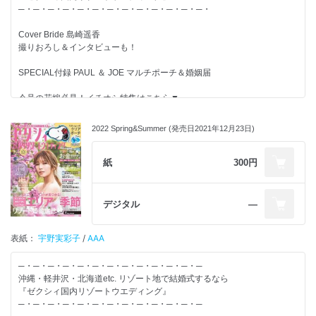
◆北海道 大人旅Wedding
─・─・─・─・─・─・─・─・─・─・─・─・─・
◆ペアコーディネートidea10
etc…
Cover Bride 島崎遥香
撮りおろし＆インタビューも！
結婚するふたりが、すてきな結婚式を実現し、
その後の人生がずっと幸せになることを応援しています。
SPECIAL付録 PAUL ＆ JOE マルチポーチ＆婚姻届
情報たっぷりのゼクシィを使って、すてきな結婚準備を！
今号の花嫁必見！イチオシ特集はこちら▼
リゾート婚のお金 賢いやりくり大公開Special
2022 Spring&Summer (発売日2021年12月23日)
【別冊付録】-------------------------
◆沖縄WEDDING BOOK
紙
300円
◆ゲストが嬉しいリゾート婚おもてなしBOOK
◆準備ダンドリTO DO シート
◆全国の教会＆式場100Book
デジタル
―
【特集】-------------------------
表紙：
宇野実彩子
/
AAA
◆リゾート婚・地元婚・海外婚 「どう違うの？」まるっと見せます
◆癒やしの軽井沢ウエディング
─・─・─・─・─・─・─・─・─・─・─・─・─
◆Location Photo in JAPAN
沖縄・軽井沢・北海道etc. リゾート地で結婚式するなら
◆リゾート花嫁のヘアStyle24
『ゼクシィ国内リゾートウエディング』
◆New Normal なリゾート婚の今
─・─・─・─・─・─・─・─・─・─・─・─・─
◆ゲスト衣装コーデのコツ