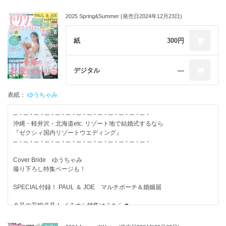
上手なかけ削りの極意 課金すべきは○○！
リゾート婚のお金 賢い使い方
2025 Spring&Summer (発売日2024年12月23日)
【別冊付録】-------------------------
紙
300円
◆OKINAWA WEDDING IDEA BOOK
◆リゾート婚の すっきりダンドリ BOOK
◆教会＆式場100Book
デジタル
―
【特集】-------------------------
表紙：
ゆうちゃみ
◆新定番！ リゾ婚ゲストが心地いいFormaLoveな常識＆マナー
◆リゾート婚のゲスト旅費の負担額 “超こまか明細”全部見せ！
─・─・─・─・─・─・─・─・─・─・─・─・─・
◆風や光を、味方に付けて。Precious Dress 20
沖縄・軽井沢・北海道etc. リゾート地で結婚式するなら
◆データと実例で徹底比較 海外・リゾート・地元 結婚式の違い
『ゼクシィ国内リゾートウエディング』
◆リゾート婚は式前後の家族時間もいいもんだ。
─・─・─・─・─・─・─・─・─・─・─・─・─・
Cover Bride ゆうちゃみ
結婚するふたりが、すてきな結婚式を実現し、
撮り下ろし特集ページも！
その後の人生がずっと幸せになることを応援しています。
情報たっぷりのゼクシィを使って、すてきな結婚準備を！
SPECIAL付録！ PAUL ＆ JOE マルチポーチ＆婚姻届
今号の花嫁必見！ イチオシ特集はこちら▼
“嬉しい想定外”がたくさん！
リゾート婚のダンドリ＆お金 徹底解説Special