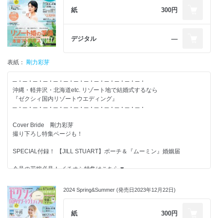
【別冊付録】-------------------------
紙
300円
◆オトナの沖縄WEDDING BOOK
◆リゾート婚ダンドリBOOK
◆教会＆式場100BOOK
デジタル
―
【特集】-------------------------
表紙：
剛力彩芽
◆ゲストが喜ぶ常識＆マナー BEST Advice
◆ゲスト費用負担“超細か明細”全部見せ
─・─・─・─・─・─・─・─・─・─・─・─・─・
◆リゾート婚・地元婚・海外婚の「どう違う?」を徹底比較
沖縄・軽井沢・北海道etc. リゾート地で結婚式するなら
◆「どう探せばいい?」「現地に行かなきゃ?」リゾート婚の会場探しガ
『ゼクシィ国内リゾートウエディング』
イド
─・─・─・─・─・─・─・─・─・─・─・─・─・
◆軽井沢婚ゲストの過ごし方Report
Cover Bride 剛力彩芽
撮り下ろし特集ページも！
結婚するふたりが、すてきな結婚式を実現し、
その後の人生がずっと幸せになることを応援しています。
SPECIAL付録！ 【JILL STUART】ポーチ＆『ムーミン』婚姻届
情報たっぷりのゼクシィを使って、すてきな結婚準備を！
今号の花嫁必見！ イチオシ特集はこちら▼
卒花だから伝えられる「やってよかった」が満載！
リゾート婚の準備 本音アドバイス100Special
2024 Spring&Summer (発売日2023年12月22日)
【別冊付録】-------------------------
紙
300円