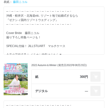
表紙：
【特集】-------------------------
藤田ニコル
◆地元婚・海外婚・リゾート婚の違いって？
─・─・─・─・─・─・─・─・─・─・─・─・─・
◆沖縄婚 エリア別 グルメ＆観光ガイド
沖縄・軽井沢・北海道etc. リゾート地で結婚式するなら
◆リゾ婚花嫁のヘア24Styles
『ゼクシィ国内リゾートウエディング』
◆だから、軽井沢で誓うのです。
─・─・─・─・─・─・─・─・─・─・─・─・─・
◆沖縄婚 細かすぎるQ&A44
◆先輩カップル11組のゲスト費用負担
Cover Bride 藤田ニコル
撮り下ろし特集ページも！
結婚するふたりが、すてきな結婚式を実現し、
その後の人生がずっと幸せになることを応援しています。
SPECIAL付録！ JILLSTUART マルチケース
情報たっぷりのゼクシィを使って、すてきな結婚準備を！
今号の花嫁必見！ イチオシ特集はこちら▼
先輩カップルの「何に？」「いくら？」「なぜかけた？」
リゾート婚のお金まるわかりSpecial
2022 Autumn＆Winter (発売日2022年08月23日)
【別冊付録】-------------------------
紙
300円
◆ゲスト周りのフォローすべきことがわかる！ リゾート婚の常識＆マナ
ーBOOK
◆沖縄WEDDING BOOK
デジタル
―
◆準備ダンドリTO DO チェックシート
◆教会＆式場100Book
─・─・─・─・─・─・─・─・─・─・─・─・─・
【特集】-------------------------