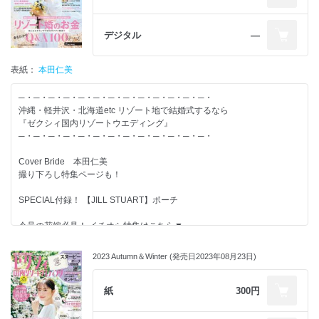
◆リゾート婚のお金まるわかりBOOK
◆リゾート婚の常識＆マナーBook
◆教会＆式場100Book
デジタル
―
【特集】-------------------------
表紙：
本田仁美
◆空港から式後までまるっと！ 沖縄婚 密着3DAYS
◆ゲスト費用負担“超細か明細”全部見せ
─・─・─・─・─・─・─・─・─・─・─・─・─・
◆地元婚・海外婚・リゾート婚の違いって?
沖縄・軽井沢・北海道etc リゾート地で結婚式するなら
◆きらめく軽井沢婚の魅力
『ゼクシィ国内リゾートウエディング』
─・─・─・─・─・─・─・─・─・─・─・─・─・
結婚するふたりが、すてきな結婚式を実現し、
Cover Bride 本田仁美
その後の人生がずっと幸せになることを応援しています。
撮り下ろし特集ページも！
情報たっぷりのゼクシィを使って、すてきな結婚準備を！
SPECIAL付録！ 【JILL STUART】ポーチ
今号の花嫁必見！ イチオシ特集はこちら▼
気になるギモンや不安をサクサク解消?
リゾート婚のお金まるわかりQ＆A100 Special
2023 Autumn＆Winter (発売日2023年08月23日)
【別冊付録】-------------------------
紙
300円
◆OKINAWA Wedding Book
◆保存版 リゾート婚の常識＆マナーBOOK