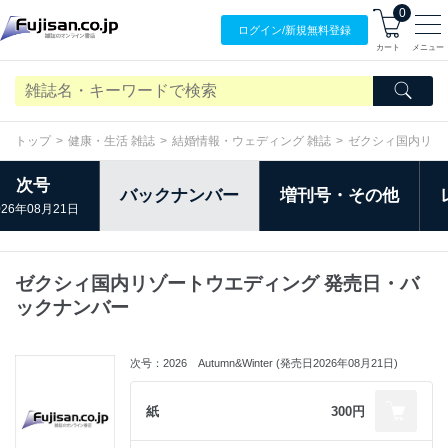
0
ログイン/
新規無料
登録
カート
メニュー
トップ
健康・生活 雑誌
結婚情報・ウェディング 雑誌
ゼクシィ国内リゾ
次号
バックナンバー
増刊号・その他
026年08月21日
ゼクシィ国内リゾートウエディング 発売日・バ
ックナンバー
次号：2026 Autumn&Winter (発売日2026年08月21日)
紙
300円