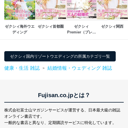
ゼクシィ海外ウエ
ゼクシィ首都圏
ゼクシィ
ゼクシィ関西
ディング
Premier（プレミ
ア）
ゼクシィ国内リゾートウエディングの所属カテゴリ一覧
健康・生活 雑誌
結婚情報・ウェディング 雑誌
>
Fujisan.co.jpとは？
株式会社富士山マガジンサービスが運営する、
日本最大級の雑誌
オンライン書店です。
一般的な書店と異なり、
定期購読サービスに特化しています。