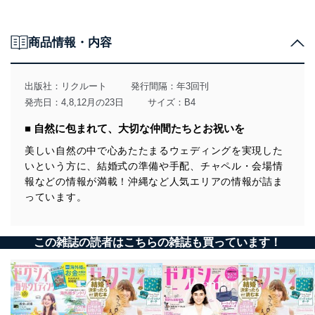
結婚するふたりが、すてきな結婚式を実現し、
その後の人生がずっと幸せになることを応援しています。
商品情報・内容
情報たっぷりのゼクシィを使って、すてきな結婚準備を！
出版社：
リクルート
発行間隔：年3回刊
発売日：4,8,12月の23日
サイズ：B4
■ 自然に包まれて、大切な仲間たちとお祝いを
美しい自然の中で心あたたまるウェディングを実現した
いという方に、結婚式の準備や手配、チャペル・会場情
報などの情報が満載！沖縄など人気エリアの情報が詰ま
っています。
この雑誌の読者はこちらの雑誌も買っています！