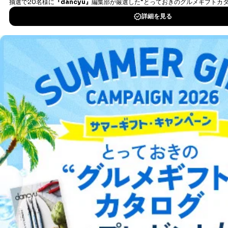
DOWNLOAD FOR IOS
DOWNLOAD FOR ANDROID
ご利用方法はこちら
総合案内
アフィリエイト
採用情報
プレスリリース
お問い合わせ
利用規約
プライバシーポリシー
特定商取引法に基づく表示
会社案内
出版社の皆様へ
投資家の皆様へ
サイトマップ