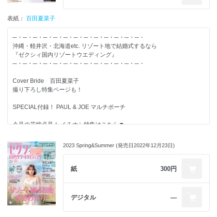
◆教会＆式場100Book
表紙：
【特集】-------------------------
百田夏菜子
◆リゾート婚 お役立ちリアルVOICE105
─・─・─・─・─・─・─・─・─・─・─・─・─・
◆地元婚・海外婚・リゾート婚の違いって？
沖縄・軽井沢・北海道etc. リゾート地で結婚式するなら
◆ゲスト費用負担 “超細か明細”全部見せ
『ゼクシィ国内リゾートウエディング』
◆Resort Dress Style20
─・─・─・─・─・─・─・─・─・─・─・─・─・
◆リゾート婚カップルのトランクの中身、拝見。
◆癒やしのアニマルRESORT WEDDING
Cover Bride 百田夏菜子
撮り下ろし特集ページも！
結婚するふたりが、すてきな結婚式を実現し、
その後の人生がずっと幸せになることを応援しています。
SPECIAL付録！ PAUL & JOE マルチポーチ
情報たっぷりのゼクシィを使って、すてきな結婚準備を！
今号の花嫁必見！ イチオシ特集はこちら▼
理想を叶えるには“会場決定まで”が勝負！
リゾート婚するなら まず知っておくべきことSpecial
2023 Spring&Summer (発売日2022年12月23日)
【別冊付録】-------------------------
紙
300円
◆おトクに叶えられる！ リゾート婚のお金大満足BOOK
◆保存版 リゾート婚の常識＆マナーBOOK
◆準備ダンドリTO DO チェックシート
デジタル
―
◆教会＆式場100Book