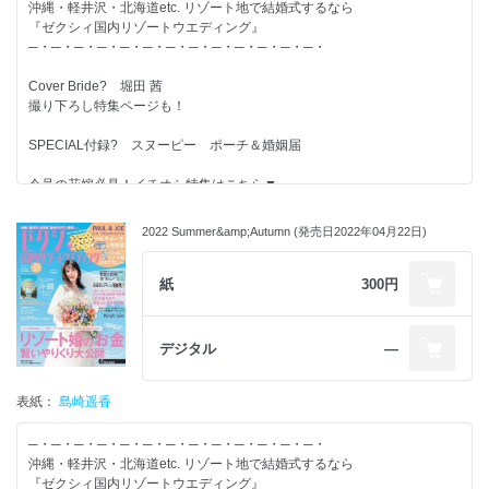
沖縄・軽井沢・北海道etc. リゾート地で結婚式するなら
『ゼクシィ国内リゾートウエディング』
◆ブルーシールの婚姻届
─・─・─・─・─・─・─・─・─・─・─・─・─・
◆地元婚・海外婚・リゾート婚の違いって？
◆リゾ婚カップルのトランクの中身、拝見。
Cover Bride? 堀田 茜
◆軽井沢婚だからできる20のこと
撮り下ろし特集ページも！
◆リゾート花嫁のおしゃれDRESS SNAP
◆超効率的！リゾ花嫁のラクラク準備レポート
SPECIAL付録? スヌーピー ポーチ＆婚姻届
◆先輩カップル11組のゲスト費用負担 全部見せ
今号の花嫁必見！イチオシ特集はこちら▼
結婚するふたりが、すてきな結婚式を実現し、
リゾート婚の「やってよかった?」本音アドバイスSpecial
その後の人生がずっと幸せになることを応援しています。
情報たっぷりのゼクシィを使って、すてきな結婚準備を！
2022 Summer&amp;Autumn (発売日2022年04月22日)
【別冊付録】-------------------------
◆リゾート婚のお金まるわかりBOOK
紙
300円
◆沖縄＆軽井沢WEDDING BOOK
◆準備ダンドリTO DO チェックシート
◆全国の教会＆式場100Book
デジタル
―
【特集】-------------------------
表紙：
島崎遥香
◆リゾート婚の常識＆マナー 最新Q＆A
◆先輩花嫁11組のゲスト費用負担大公開
─・─・─・─・─・─・─・─・─・─・─・─・─・
◆地元婚・海外婚・リゾート婚の違いって？
沖縄・軽井沢・北海道etc. リゾート地で結婚式するなら
◆リゾートロケフォトの?テク
『ゼクシィ国内リゾートウエディング』