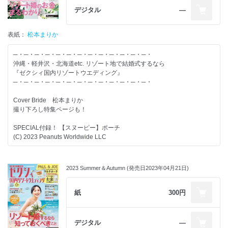
◆教会＆式場100Book
デジタル
―
【特集】-------------------------
表紙：
松本まりか
◆リゾート婚・地元婚・海外婚“どう違うの?”をまるっと見せます！
◆ゲストの費用負担“超こまか明細”見せます！
─・─・─・─・─・─・─・─・─・─・─・─・─・
◆軽井沢で過ごした「友のハレの日」
沖縄・軽井沢・北海道etc. リゾート地で結婚式するなら
◆【エリア別】おしゃれBride SNAP 28
『ゼクシィ国内リゾートウエディング』
◆沖縄婚観光＆グルメガイド
─・─・─・─・─・─・─・─・─・─・─・─・─・
結婚するふたりが、すてきな結婚式を実現し、
Cover Bride 松本まりか
その後の人生がずっと幸せになることを応援しています。
撮り下ろし特集ページも！
情報たっぷりのゼクシィを使って、すてきな結婚準備を！
SPECIAL付録！ 【スヌーピー】ポーチ
(C) 2023 Peanuts Worldwide LLC
今号の花嫁必見！ イチオシ特集はこちら▼
「なんか高そう・・・」それって思い込みかも！
2023 Summer＆Autumn (発売日2023年04月21日)
リゾートのお金まるわかりSpecial
【別冊付録】-------------------------
紙
300円
◆リゾート婚のダンドリBOOK
◆沖縄＆軽井沢 Wedding Book
デジタル
―