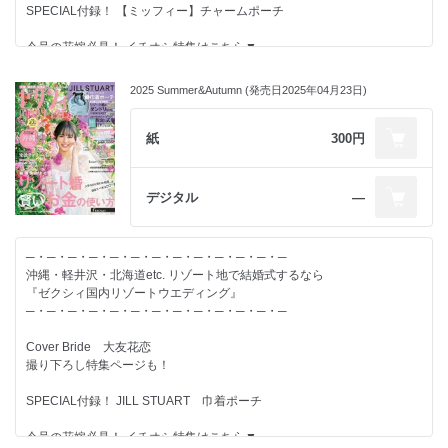
SPECIAL付録！ 【ミッフィー】チャームポーチ
結婚するふたりが、すてきな結婚式を実現し、
その後の人生がずっと幸せになることを応援しています。
今号の花嫁必見！ イチオシ特集はこちら▼
情報たっぷりのゼクシィを使って、すてきな結婚準備を！
大好きな人たちと幸せの呼吸、しに行こう。
今こそ、癒しのリゾート婚へ
2025 Summer&Autumn (発売日2025年04月23日)
【別冊付録】-------------------------
紙
300円
◆リゾート婚の費用明細BOOK
◆リゾート婚の常識＆マナーBOOK
◆教会＆式場100BOOK
デジタル
―
【特集】-------------------------
─・─・─・─・─・─・─・─・─・─・─・─・─
◆完全密着で見つけたよ！ 沖縄婚ほんとのところ “細神”アドバイス
沖縄・軽井沢・北海道etc. リゾート地で結婚式するなら
◆エリア別 おしゃれBride SNAP 28
『ゼクシィ国内リゾートウエディング』
◆リゾート婚のゲスト旅費の負担額 “超こまか明細”全部見せ！
─・─・─・─・─・─・─・─・─・─・─・─・─
◆満足度UPを叶える！ かんたん式準備アイデア48
◆データと実例で徹底比較 海外・リゾート・地元 結婚式の違い
Cover Bride 大友花恋
撮り下ろし特集ページも！
結婚するふたりが、すてきな結婚式を実現し、
SPECIAL付録！ JILL STUART 巾着ポーチ
その後の人生がずっと幸せになることを応援しています。
情報たっぷりのゼクシィを使って、すてきな結婚準備を！
今号の花嫁必見！ イチオシ特集はこちら▼