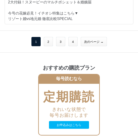
◆和やかで落ち着く、那須で結婚式を挙げよう
2大付録！スヌーピーのマルチポシェット＆婚姻届
◆「まるで海外！」な沖縄ガーデンウエディング
◆ペアコーディネートidea10
今号の花嫁必見！イチオシ特集はこちら▼
etc…
リゾート婚vs地元婚 徹底比較SPECIAL
結婚するふたりが、すてきな結婚式を実現し、
【綴じ込み別冊付録】-------------------------
その後の人生がずっと幸せになることを応援しています。
情報たっぷりのゼクシィを使って、すてきな結婚準備を！
◆リゾート婚の費用明細BOOK
1
2
3
4
次のページ →
◆沖縄ウエディングBOOK
◆結婚準備TO DO シート
◆全国の教会＆式場BOOK100
おすすめの購読プラン
【特集】-------------------------
毎号読むなら
◆今、リゾート婚に招待されたゲストの本音
◆ニューノーマルなリゾート婚の今 リアルレポート
◆軽井沢婚 密着72時間
定期購読
◆すーっと心満たされるResort Wedding Style
◆巻頭撮りおろし＆インタビュー：山下美月（乃木坂46)
◆ロケーション映えドレスSNAP
きれいな状態で
◆安心！華やか！flower演出
毎号お届けします
◆SNS結婚報告の神実例
◆結婚式のキャンセル料のおはなし
お申込みはこちら
◆みんなしてます1.5次会