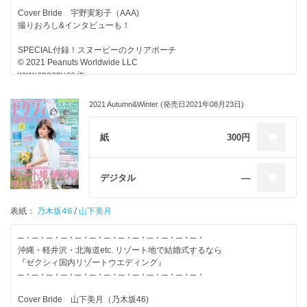
etc…
Cover Bride 宇野実彩子（AAA)
撮りおろし&インタビューも！
結婚するふたりが、すてきな結婚式を実現し、
その後の人生がずっと幸せになることを応援しています。
SPECIAL付録！スヌーピーのクリアポーチ
情報たっぷりのゼクシィを使って、すてきな結婚準備を！
© 2021 Peanuts Worldwide LLC
www.snoopy.co.jp
今号の花嫁必見！イチオシ特集はこちら▼
2021 Autumn&Winter (発売日2021年08月23日)
エリア×季節 リゾート婚徹底比較SPECIAL
【別冊付録】-------------------------
紙
300円
◆リゾート婚のお金まるわかりBOOK
◆リゾート婚の常識＆マナーBOOK
デジタル
―
◆準備ダンドリTO DO シート
◆全国の教会＆式場100BOOK
表紙：
乃木坂46
/
山下美月
【特集】-------------------------
─・─・─・─・─・─・─・─・─・─・─・─・─・
◆沖縄WEDDING 密着４DAYS
沖縄・軽井沢・北海道etc. リゾート地で結婚式するなら
◆奥深き軽井沢婚の魅力
『ゼクシィ国内リゾートウエディング』
◆地元婚、海外婚、リゾート婚の違いって？
─・─・─・─・─・─・─・─・─・─・─・─・─・
◆絶景すぎるロケフォトSPOT
◆New Normalなリゾート婚の今
Cover Bride 山下美月（乃木坂46)