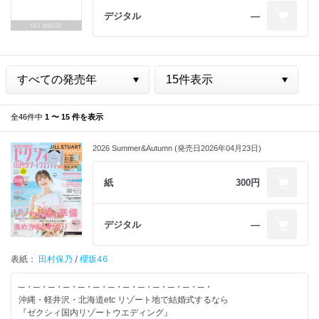
デジタル
―
全46件中
1 〜 15 件を表示
2026 Summer&Autumn (発売日2026年04月23日)
紙
300円
デジタル
―
表紙：
田村保乃
/
櫻坂46
─・─・─・─・─・─・─・─・─・─・─・─・─・
沖縄・軽井沢・北海道etc リゾート地で結婚式するなら
『ゼクシィ国内リゾートウエディング』