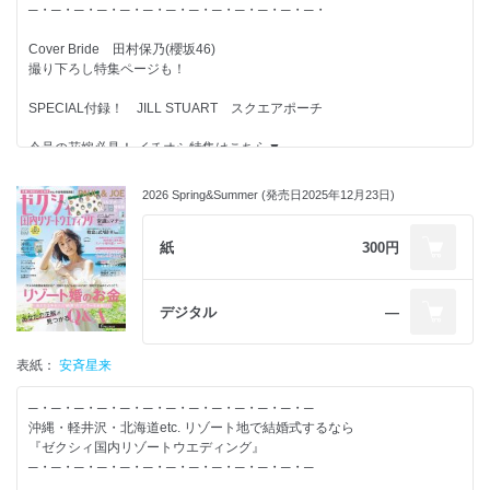
─・─・─・─・─・─・─・─・─・─・─・─・─・
Cover Bride 田村保乃(櫻坂46)
撮り下ろし特集ページも！
SPECIAL付録！ JILL STUART スクエアポーチ
今号の花嫁必見！ イチオシ特集はこちら▼
リゾート婚の準備
進め方まるわかりSpecial
2026 Spring&Summer (発売日2025年12月23日)
【別冊付録】-------------------------
紙
300円
◆リゾート婚のお金 スッキリまるわかりBOOK
◆OKINAWA WEDDING IDEA BOOK
◆教会＆式場100BOOK
デジタル
―
【特集】-------------------------
表紙：
安斉星来
◆エリア別 “ご当地プチギフト”20
◆沖縄＆軽井沢Bridesの[ドレス×ヘア]最愛バランス
─・─・─・─・─・─・─・─・─・─・─・─・─
◆リゾート婚のゲスト旅費の負担額 “超こまか明細”全部見せ！
沖縄・軽井沢・北海道etc. リゾート地で結婚式するなら
◆ゲスト思いの常識＆マナー
『ゼクシィ国内リゾートウエディング』
◆リゾ婚の会場探しは「頼る」が正解！
─・─・─・─・─・─・─・─・─・─・─・─・─