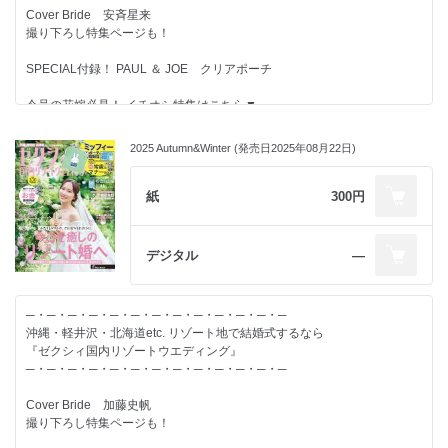
結婚するふたりが、すてきな結婚式を実現し、
Cover Bride 安斉星来
その後の人生がずっと幸せになることを応援しています。
撮り下ろし特集ページも！
情報たっぷりのゼクシィを使って、すてきな結婚準備を！
SPECIAL付録！ PAUL ＆ JOE クリアポーチ
今号の花嫁必見！ イチオシ特集はこちら▼
あなたの正解が見つかる
リゾート婚のお金Q＆A
2025 Autumn&Winter (発売日2025年08月22日)
【別冊付録】-------------------------
紙
300円
◆沖縄＆軽井沢 Wedding Book
◆リゾート婚の常識＆マナーBOOK
◆教会＆式場100BOOK
デジタル
―
【特集】-------------------------
─・─・─・─・─・─・─・─・─・─・─・─・─
◆そう、わたしたちには国内リゾート婚が”ちょうどいい”
沖縄・軽井沢・北海道etc. リゾート地で結婚式するなら
◆Resort Dress Coordinate
『ゼクシィ国内リゾートウエディング』
◆リゾート婚のゲスト旅費の負担額 “超こまか明細”全部見せ！
─・─・─・─・─・─・─・─・─・─・─・─・─
◆自然体を作って・撮って・垢抜ける！リゾート流 洒落フォトLesson
◆会場への事前発送から当日持ち込みまで
Cover Bride 加藤史帆
リゾ婚パッキングすべて見せます！
撮り下ろし特集ページも！