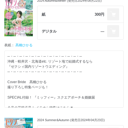
2024 Autumn&Winter (発売日2024年08月22日)
【別冊付録】-------------------------
紙
300円
◆沖縄＆軽井沢 WEDDING BOOK
◆リゾート婚の常識＆マナーBOOK
◆教会＆式場100Book
デジタル
―
【特集】-------------------------
表紙：
髙橋ひかる
◆“あなたの答え”がきっと見つかる リゾ婚花嫁のリアルアドバイス101
◆リゾート婚のゲスト旅費の負担額 “超こまか明細”全部見せ！
─・─・─・─・─・─・─・─・─・─・─・─・─
◆あのロケフォト、がオシャレな理由。
沖縄・軽井沢・北海道etc. リゾート地で結婚式するなら
◆データと実例で徹底比較 海外・リゾート・地元 結婚式の違い
『ゼクシィ国内リゾートウエディング』
◆リゾ婚パッキングすべて見せます！
─・─・─・─・─・─・─・─・─・─・─・─・─
Cover Bride 髙橋ひかる
結婚するふたりが、すてきな結婚式を実現し、
撮り下ろし特集ページも！
その後の人生がずっと幸せになることを応援しています。
情報たっぷりのゼクシィを使って、すてきな結婚準備を！
SPECIAL付録！ 『ミッフィー』スクエアポーチ＆婚姻届
今号の花嫁必見！ イチオシ特集はこちら▼
式総額に差が出るポイント教えます！
リゾート婚のお金 まるわかりSpecial
2024 Summer&Autumn (発売日2024年04月23日)