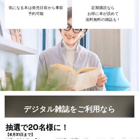
気になる本は
発売日前から事前
定期購読なら
予約可能
お得に本が読めて
送料無料の雑誌も！
デジタル雑誌をご利用なら
最新号〜バックナンバーまで7000冊以上の雑誌
（電子
書籍）が無料で読み放題！
タダ読みサービス
を楽しもう！