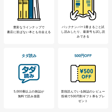
制定：2005年4月1日
株式会社富士山マガジンサービス
代表取締役会長 西野 伸一郎
個人情報の取扱いについて
バックナンバー1冊まるごと試
豊富なラインナップで
１．個人情報保護管理者
し読み
したり、最新号も試し読
書店に並ばない本とも出会える
みできる
当社は以下の個人情報保護管理者を設置し、個人情報保
護管理者の責任のもと、個人情報を取得・アクセス・利
用・提供・管理いたします。
タダ読み
500円OFF
東京都渋谷区南平台町16-11
株式会社富士山マガジンサービス
代表取締役会長 西野 伸一郎
個人情報保護管理者: 経営管理グループディレクター 前
田 嘉也
２．利用目的
5,000冊以上の雑誌が
普段読んでいる雑誌のレビュー
当社が取り扱う開示対象個人情報の利用目的は次のとお
無料で読み放題
投稿で
500円割ギフト券をプレ
りです。
ゼント
No
個人情報の種類
利用目的