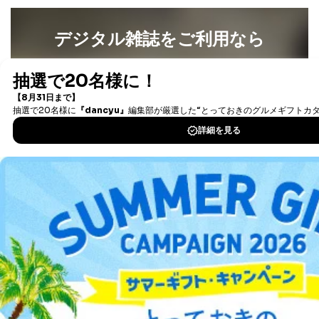
5
人情報
め
パートナー（提携
購入商品配送のため
デジタル雑誌をご利用なら
企業）からの委託
提携企業及びお客様がご購入され
により当社の
た商品の発売元企業からのｅメー
6
最新号〜バックナンバーまで7000冊以上の雑誌
（電子
定期購読サービス
ル等による商品、
書籍）が無料で読み放題！
等をご利用の方の
サービス、キャンペーン等の広告
個人情報
に関するご案内のため
タダ読みサービス
を楽しもう！
当社のサービス利用状況の把握お
よびその分析のため
DOWNLOAD FOR IOS
お問い合わせ対応、トラブル対
SNS公式アカウン
処、オペレーター教育など応対品
7
トに登録された方
質向上のため
の個人情報
DOWNLOAD FOR ANDROID
その他当社のプライバシーポリシ
ー等にて公表する利用目的達成の
ため
ご利用方法はこちら
※上記の利用目的のうちNo.1～5については保有個人デ
ータ（開示対象個人情報）の利用目的であり、下記4.の
開示等のご請求に対応させていただきます。
なお、6、7については、パートナー（提携企業）様又は
各SNS運営会社様にご請求いただきますようお願い致し
総合案内
ます。
アフィリエイト
採用情報
３．個人情報の第三者提供について