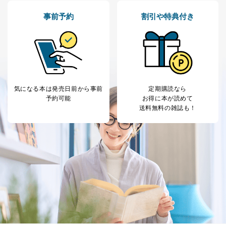
購入商品の配送のため
商品代金回収のため
事前予約
割引や特典付き
ｅメール等による商品、サービ
ス、キャンペーン等の広告の案内
当社の定期購読サ
のため
1
ービス等をご利用
個人が特定できない形で取得した
の方の個人情報
閲覧履歴や購買履歴等の情報を分
析して、趣味・嗜好に
応じた新商品・サービスに関する
広告のため
気になる本は
発売日前から事前
定期購読なら
予約可能
お得に本が読めて
当社にお問合わせ
お問い合わせ対応、トラブル対
送料無料の雑誌も！
2
いただいた方の個
処、オペレーター教育など応対品
人情報
質向上のため
カスタマーQ＆Aサイトの投稿内容
の確認のため
ｅメール等によるカスタマーQ＆A
当社カスタマーQ＆
サイトのサービス内容のご案内の
3
Aサービス利用者
ため
ｅメール等による商品、サービ
ス、キャンペーン等の広告に関す
るご案内のため
採用応募者の方の
4
採用選考、ご連絡のため
個人情報
当社の従業者の個
人事、総務などの雇用管理等のた