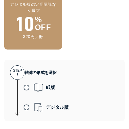
デジタル版の定期購読な
ら 最大
10
%
OFF
320円／冊
STEP
雑誌の形式を選択
1
紙版
デジタル版