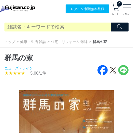
0
ログイン/
新規無料
登録
カート
メニュー
トップ
健康・生活 雑誌
住宅・リフォーム 雑誌
群馬の家
群馬の家
ニューズ・ライン
★★★★★
5.00/1件