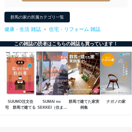
当社は、個人情報の正確性及び安全性を確保するため
に、下記セキュリティ対策をはじめとする安全対策を実
群馬の家の所属カテゴリ一覧
施し、個人情報の漏えい、滅失またはき損の防止及び是
正に努めます。
健康・生活 雑誌
住宅・リフォーム 雑誌
>
アクセス制御
個人データを取り扱うことのできる機器及び当該
この雑誌の読者はこちらの雑誌も買っています！
機器を取り扱う従業者を明確化し、 個人データへ
の不要なアクセスを防止しています。
アクセス者の識別と認証
機器に標準装備されているユーザー制御機能（ユ
ーザーアカウント制御）により、個人情報データ
ベース等を取り扱う情報システムを使用する従業
者を識別・認証しています。
外部からの不正アクセス等の防止
個人データを取り扱う機器等のオペレーティング
SUUMO注文住
SUMAI no 
群馬で建てた家実
ナガノの家
システムを最新の状態に保持しています。
宅　群馬で建てる
SEKKEI（住まい
例集
個人データを取り扱う機器等にセキュリティ対策
の設計）
ソフトウェア等を導入し、自動更新 機能等の活用
により、これを最新状態としています。