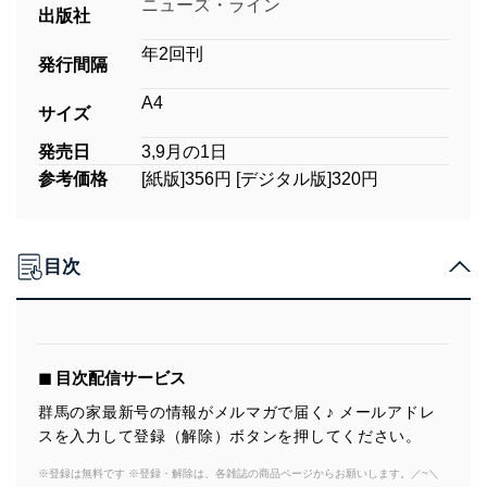
ニューズ・ライン
出版社
年2回刊
発行間隔
A4
サイズ
発売日
3,9月の1日
参考価格
[紙版]356円 [デジタル版]320円
目次
◼︎ 目次配信サービス
群馬の家最新号の情報がメルマガで届く♪ メールアドレ
スを入力して登録（解除）ボタンを押してください。
※登録は無料です ※登録・解除は、各雑誌の商品ページからお願いします。／~＼