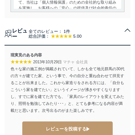
て、当社は「個人情報保護」のための全社的な取り組み
を実施し、お客様への「安心」の提供及び社会的責任の
責務を果たすことを確実にいたします。
個人情報の取得・利用・提供について
レビュ
全てのレビュー：
1件
当社は、個人情報の取得・利用・提供に際して、その利
ー
総合評価：
★★★★★
5.00
用目的を明確にし、本人の同意を得たうえで利用目的の
達成に必要な範囲内で適法かつ公正な手段によって取
得・利用・提供を行います。また、当社が保有している
現実見のある内容
個人情報は、同意を得ずに目的外利用、第三者への提
★★★★★
2013年10月29日
マチャ 会社員
供・開示は行いません。当社においてはこれらの取り組
色々な家の施工例が掲載されていて、しかも全て地元群馬の30代
みを確実にするため、従業者等の教育を徹底してまいり
ます。また、目的外利用を行わないために、適切な管理
の方々が建てた家、という事で、今の自分と重ね合わせて拝見す
措置を講じます。
ることが出来ました。これから家造りをされる方には、「自分も
こういう家を建てたい」というイメージが沸きやすくなります
法令遵守
し、すでに家を建てた方でも、「家具のレイアウトを変えてみた
当社は、個人情報に関連する法令、国が定める指針及び
り、照明を勉強してみたり･･･」と、とても参考になる内容が満
その他の規範を遵守します。また、当社の管理の仕組み
載だと思います。次号出るのがまた楽しみです。
に、これらの法令及びその他の規範を常に適合させま
す。
レビューを投稿する
個人情報の安全管理措置