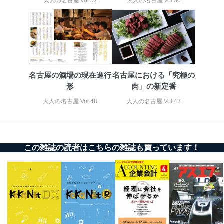
大人の名古屋 vol.52
大人の名古屋 vol.50
ベース等を取り扱う情報システムを使用する従業
者を識別・認証しています。
外部からの不正アクセス等の防止
個人データを取り扱う機器等のオペレーティング
システムを最新の状態に保持しています。
個人データを取り扱う機器等にセキュリティ対策
ソフトウェア等を導入し、自動更新 機能等の活用
名古屋の酒場の現在進行
名古屋における「究極の
により、これを最新状態としています。
形
肉」の新定番
情報システムの使用に伴う漏洩等の防止
大人の名古屋 Vol.48
大人の名古屋 Vol.43
メール等により個人データの含まれるファイルを
送信する場合に、当該ファイルへのパスワードを
設定しています。
個人情報保護マネジメントシステムの継続的改善
この雑誌の読者はこちらの雑誌も買っています！
当社は、内部監査及びマネジメントレビューの機会を通
じて、個人情報保護マネジメントシステムを継続的に改
善し、常に最良の状態を維持します。
苦情及び相談受付け窓口
貴殿の個人情報及び当社の個人情報保護マネジメントシ