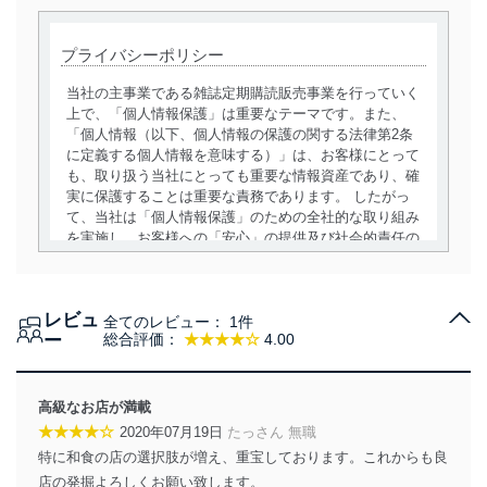
プライバシーポリシー
当社の主事業である雑誌定期購読販売事業を行っていく
上で、「個人情報保護」は重要なテーマです。また、
「個人情報（以下、個人情報の保護の関する法律第2条
に定義する個人情報を意味する）」は、お客様にとって
も、取り扱う当社にとっても重要な情報資産であり、確
実に保護することは重要な責務であります。 したがっ
て、当社は「個人情報保護」のための全社的な取り組み
を実施し、お客様への「安心」の提供及び社会的責任の
責務を果たすことを確実にいたします。
個人情報の取得・利用・提供について
レビュ
全てのレビュー：
1件
当社は、個人情報の取得・利用・提供に際して、その利
ー
総合評価：
★★★★☆
4.00
用目的を明確にし、本人の同意を得たうえで利用目的の
達成に必要な範囲内で適法かつ公正な手段によって取
得・利用・提供を行います。また、当社が保有している
高級なお店が満載
個人情報は、同意を得ずに目的外利用、第三者への提
★★★★☆
2020年07月19日
たっさん 無職
供・開示は行いません。当社においてはこれらの取り組
特に和食の店の選択肢が増え、重宝しております。これからも良
みを確実にするため、従業者等の教育を徹底してまいり
ます。また、目的外利用を行わないために、適切な管理
店の発掘よろしくお願い致します。