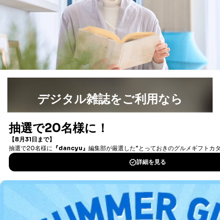
ー等にて公表する利用目的達成の
ため
※上記の利用目的のうちNo.1～5については保有個人デ
ータ（開示対象個人情報）の利用目的であり、下記4.の
開示等のご請求に対応させていただきます。
なお、6、7については、パートナー（提携企業）様又は
各SNS運営会社様にご請求いただきますようお願い致し
ます。
３．個人情報の第三者提供について
デジタル雑誌をご利用なら
当社は、取得した個人情報を適切に管理し､あらかじめ
最新号〜バックナンバーまで7000冊以上の雑誌
（電子
本人の同意を得ることなく第三者に提供することはあり
書籍）が無料で読み放題！
ません。ただし、次の場合は除きます。
タダ読みサービス
を楽しもう！
法令に基づく場合
人の生命､身体または財産の保護のために必要がある
場合であって、本人の同意を得ることが困難であると
DOWNLOAD FOR IOS
き。
公衆衛生の向上または児童の健全な育成の推進のため
に特に必要がある場合であって、本人の同意を得るこ
DOWNLOAD FOR ANDROID
とが困難である場合。
国の機関もしくは地方公共団体またはその委託を受け
た者が法令の定める事務を遂行することに対して協力