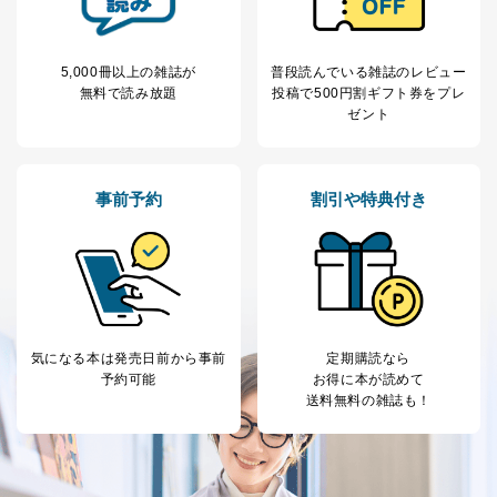
の確認のため
ｅメール等によるカスタマーQ＆A
当社カスタマーQ＆
サイトのサービス内容のご案内の
3
5,000冊以上の雑誌が
普段読んでいる雑誌のレビュー
Aサービス利用者
ため
無料で読み放題
投稿で
500円割ギフト券をプレ
ｅメール等による商品、サービ
ゼント
ス、キャンペーン等の広告に関す
るご案内のため
採用応募者の方の
4
採用選考、ご連絡のため
個人情報
事前予約
割引や特典付き
当社の従業者の個
人事、総務などの雇用管理等のた
5
人情報
め
パートナー（提携
購入商品配送のため
企業）からの委託
提携企業及びお客様がご購入され
により当社の
た商品の発売元企業からのｅメー
6
定期購読サービス
ル等による商品、
等をご利用の方の
サービス、キャンペーン等の広告
気になる本は
発売日前から事前
定期購読なら
個人情報
に関するご案内のため
予約可能
お得に本が読めて
当社のサービス利用状況の把握お
送料無料の雑誌も！
よびその分析のため
お問い合わせ対応、トラブル対
SNS公式アカウン
処、オペレーター教育など応対品
7
トに登録された方
質向上のため
の個人情報
その他当社のプライバシーポリシ