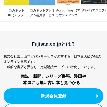
ステムに関するご相談及び苦情については以下までご連
絡ください。
コカネット
コカネットプレミ
Accounting （ア
AS+F (アズエフ)
適切、かつ迅速に対応させていただきます。
DX（デラック
アム会員サービス
カウンティング－
株式会社富士山マガジンサービス 個人情報問い合わせ
ス）会員サービス
企業会計）
係
TEL：0570-200-223
FAX：03-5459-7073
e-mail：
cs@fujisan.co.jp
Fujisan.co.jpとは？
改訂：2025年2月20日
制定：2005年4月1日
株式会社富士山マガジンサービス
株式会社富士山マガジンサービスが運営する、
日本最大級の雑誌
代表取締役会長 西野 伸一郎
オンライン書店です。
個人情報の取扱いについて
一般的な書店と異なり、
定期購読サービスに特化しています。
１．個人情報保護管理者
雑誌、新聞、シリーズ書籍、漫画や
本屋にも無い古い本も見つかる！
当社は以下の個人情報保護管理者を設置し、個人情報保
護管理者の責任のもと、個人情報を取得・アクセス・利
用・提供・管理いたします。
新規会員登録
東京都渋谷区南平台町16-11
株式会社富士山マガジンサービス