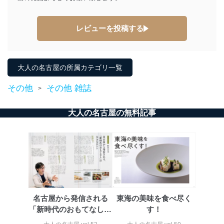
措置を講じます。
法令遵守
レビューを投稿する
当社は、個人情報に関連する法令、国が定める指針及び
その他の規範を遵守します。また、当社の管理の仕組み
に、これらの法令及びその他の規範を常に適合させま
大人の名古屋の所属カテゴリ一覧
す。
その他
その他 雑誌
>
個人情報の安全管理措置
当社は、個人情報の正確性及び安全性を確保するため
大人の名古屋の無料記事
に、下記セキュリティ対策をはじめとする安全対策を実
施し、個人情報の漏えい、滅失またはき損の防止及び是
正に努めます。
アクセス制御
個人データを取り扱うことのできる機器及び当該
機器を取り扱う従業者を明確化し、 個人データへ
の不要なアクセスを防止しています。
名古屋から発信される
東海の美味を食べ尽く
アクセス者の識別と認証
機器に標準装備されているユーザー制御機能（ユ
「新時代のおもてなし」
す！
ーザーアカウント制御）により、個人情報データ
の大きなヒント