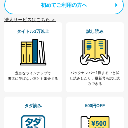
初めてご利用の方へ
代表取締役会長 西野 伸一郎
個人情報保護管理者: 経営管理グループディレクター 前
田 嘉也
法人サービスはこちら ＞
２．利用目的
タイトル1万以上
試し読み
当社が取り扱う開示対象個人情報の利用目的は次のとお
りです。
No
個人情報の種類
利用目的
購入商品の配送のため
商品代金回収のため
ｅメール等による商品、サービ
ス、キャンペーン等の広告の案内
バックナンバー1冊まるごと試
豊富なラインナップで
当社の定期購読サ
のため
し読み
したり、最新号も試し読
書店に並ばない本とも出会える
1
ービス等をご利用
個人が特定できない形で取得した
みできる
の方の個人情報
閲覧履歴や購買履歴等の情報を分
析して、趣味・嗜好に
応じた新商品・サービスに関する
広告のため
タダ読み
500円OFF
当社にお問合わせ
お問い合わせ対応、トラブル対
2
いただいた方の個
処、オペレーター教育など応対品
人情報
質向上のため
カスタマーQ＆Aサイトの投稿内容