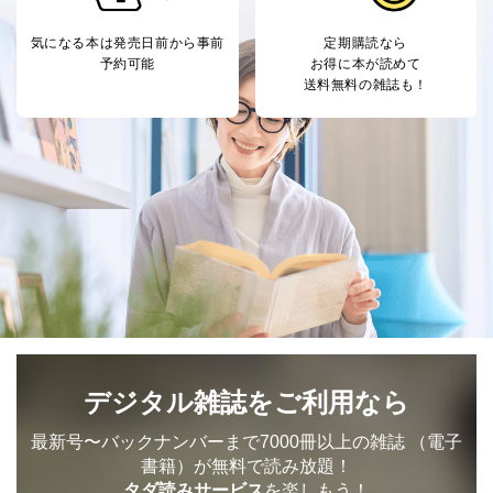
気になる本は
発売日前から事前
定期購読なら
予約可能
お得に本が読めて
送料無料の雑誌も！
デジタル雑誌をご利用なら
最新号〜バックナンバーまで7000冊以上の雑誌
（電子
書籍）が無料で読み放題！
タダ読みサービス
を楽しもう！