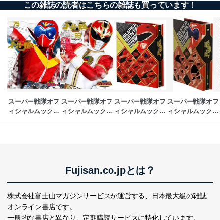
この雑誌の読者はこちらの雑誌も買っています！
スーパー戦隊オフ
スーパー戦隊オフ
スーパー戦隊オフ
スーパー戦隊オフ
ィシャルムック　
ィシャルムック　
ィシャルムック　
ィシャルムック　
20世紀
20世紀　第2期
20世紀　第2期 専
20世紀 専用バイ
用バインダー
ンダー
Fujisan.co.jpとは？
株式会社富士山マガジンサービスが運営する、
日本最大級の雑誌
オンライン書店です。
一般的な書店と異なり、
定期購読サービスに特化しています。