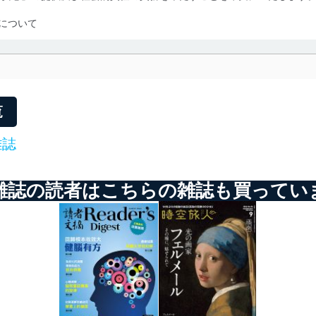
について
利用・提供に際して、その利用目的を明確にし、本人の同意を得たうえ
によって取得・利用・提供を行います。また、当社が保有している個人
示は行いません。当社においてはこれらの取り組みを確実にするため、
用を行わないために、適切な管理措置を講じます。
覧
雑誌
る法令、国が定める指針及びその他の規範を遵守します。また、当社の
適合させます。
雑誌の読者はこちらの雑誌も買ってい
及び安全性を確保するために、下記セキュリティ対策をはじめとする安
防止及び是正に努めます。
ことのできる機器及び当該機器を取り扱う従業者を明確化し、 個人デ