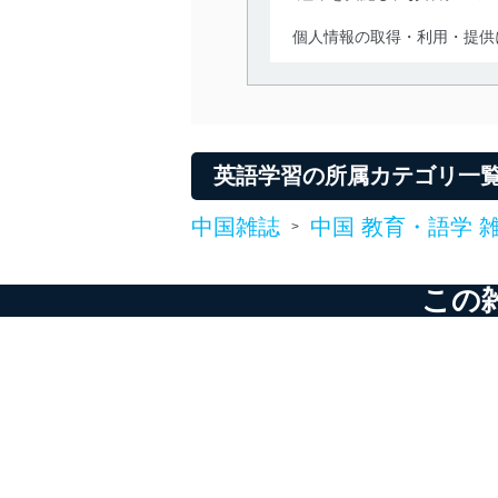
個人情報の取得・利用・提供
当社は、個人情報の取得・
囲内で適法かつ公正な手段
利用、第三者への提供・開
いります。また、目的外利
英語学習の所属カテゴリ一
法令遵守
中国雑誌
中国 教育・語学 
>
当社は、個人情報に関連す
令及びその他の規範を常に
この
個人情報の安全管理措置
当社は、個人情報の正確性
漏えい、滅失またはき損の
アクセス制御
個人データを取り扱う
しています。