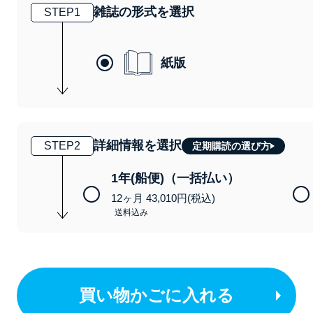
雑誌の形式を選択
STEP
1
紙版
詳細情報を選択
STEP
2
定期購読の選び方
1年(船便)（一括払い）
12ヶ月 43,010円(税込)
送料込み
買い物かごに入れる