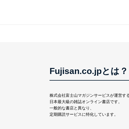
アクセス者の識別と認証
機器に標準装備されて
システムを使用する従
外部からの不正アクセス
個人データを取り扱う
個人データを取り扱う
としています。
情報システムの使用に伴
メール等により個人デ
Fujisan.co.jpとは？
個人情報保護マネジメントシ
当社は、内部監査及びマネ
の状態を維持します。
株式会社富士山マガジンサービスが運営す
苦情及び相談受付け窓口
日本最大級の雑誌オンライン書店です。
一般的な書店と異なり、
貴殿の個人情報及び当社の
定期購読サービスに特化しています。
適切、かつ迅速に対応させ