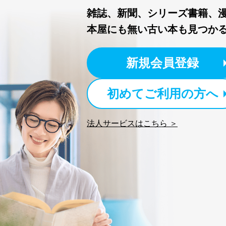
株式会社富士山マガジンサー
雑誌、新聞、シリーズ書籍、
TEL：0570-200-223
FAX：03-5459-7073
本屋にも無い古い本も見つか
e-mail：
cs@fujisan.co.jp
改訂：2025年2月20日
新規会員登録
制定：2005年4月1日
株式会社富士山マガジンサ
代表取締役会長 西野 伸一
初めてご利用の方へ
個人情報の取扱いについ
１．個人情報保護管理者
法人サービスはこちら ＞
当社は以下の個人情報保護
いたします。
東京都渋谷区南平台町16-11
株式会社富士山マガジンサ
代表取締役会長 西野 伸一
個人情報保護管理者: 経営管
２．利用目的