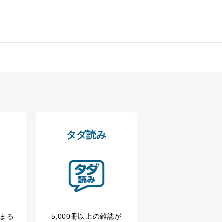
ータベース等を取り扱う情報
の活用により、これを最新状態
ドを設定しています。
タダ読み
を継続的に改善し、常に最良
以下までご連絡ください。
冊まる
5,000冊以上の雑誌が