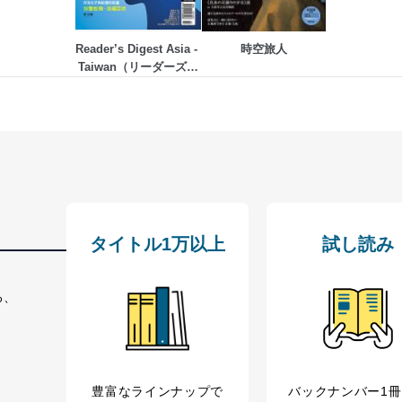
いるユーザー制御機能（ユーザーアカウント制御）により、個人情報デ
業者を識別・認証しています。
Reader’s Digest Asia - 
時空旅人
Taiwan（リーダーズダ
等の防止
イジェスト中国語版）
機器等のオペレーティングシステムを最新の状態に保持しています。
機器等にセキュリティ対策ソフトウェア等を導入し、自動更新 機能等
う漏洩等の防止
ータの含まれるファイルを送信する場合に、当該ファイルへのパスワー
ステムの継続的改善
タイトル1万以上
試し読み
ジメントレビューの機会を通じて、個人情報保護マネジメントシステム
る、
個人情報保護マネジメントシステムに関するご相談及び苦情については
ていただきます。
豊富なラインナップで
バックナンバー1