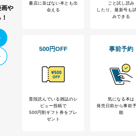
ビス 個人情報問い合わせ係
書店に並ばない本とも出
ごと試し読み
漫画や
会える
したり、最新号も
みできる
る！
ービス
500円OFF
事前予約
郎
て
管理者を設置し、個人情報保護管理者の責任のもと、個人情報を取得・
普段読んでいる雑誌のレ
気になる本は
ビュー投稿で
発売日前から事前
ービス
500円割ギフト券をプレ
能
郎
ゼント
理グループディレクター 前田 嘉也