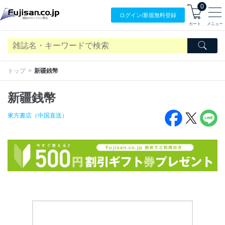
0
ログイン/
新規無料
登録
カート
メニュー
トップ
新疆銭幣
新疆銭幣
東方書店（中国直送）