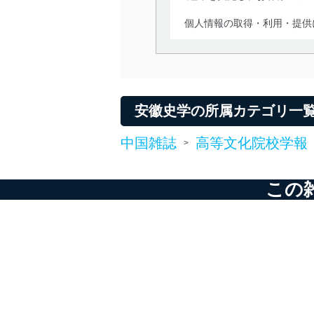
個人情報の取得・利用・提供
当社は、個人情報の取得・
囲内で適法かつ公正な手段
利用、第三者への提供・開
いります。また、目的外利
安徽史学の所属カテゴリ一
法令遵守
中国雑誌
高等文化院校学報
>
当社は、個人情報に関連す
令及びその他の規範を常に
この
個人情報の安全管理措置
当社は、個人情報の正確性
漏えい、滅失またはき損の
アクセス制御
個人データを取り扱う
しています。