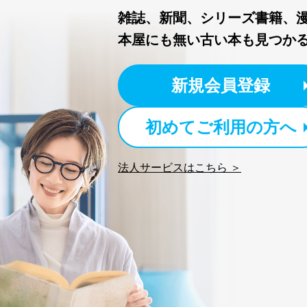
株式会社富士山マガジンサー
雑誌、新聞、シリーズ書籍、
TEL：0570-200-223
FAX：03-5459-7073
本屋にも無い古い本も見つか
e-mail：
cs@fujisan.co.jp
改訂：2025年2月20日
新規会員登録
制定：2005年4月1日
株式会社富士山マガジンサ
代表取締役会長 西野 伸一
初めてご利用の方へ
個人情報の取扱いについ
１．個人情報保護管理者
法人サービスはこちら ＞
当社は以下の個人情報保護
いたします。
東京都渋谷区南平台町16-11
株式会社富士山マガジンサ
代表取締役会長 西野 伸一
個人情報保護管理者: 経営管
２．利用目的