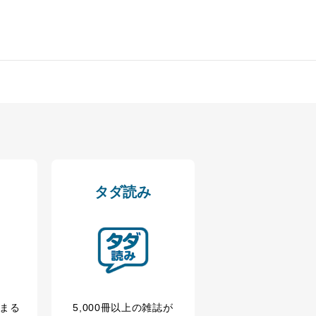
ータベース等を取り扱う情報
の活用により、これを最新状態
ドを設定しています。
タダ読み
を継続的に改善し、常に最良
以下までご連絡ください。
冊まる
5,000冊以上の雑誌が