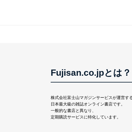
アクセス者の識別と認証
機器に標準装備されて
システムを使用する従
外部からの不正アクセス
個人データを取り扱う
個人データを取り扱う
としています。
情報システムの使用に伴
メール等により個人デ
Fujisan.co.jpとは？
個人情報保護マネジメントシ
当社は、内部監査及びマネ
の状態を維持します。
株式会社富士山マガジンサービスが運営す
苦情及び相談受付け窓口
日本最大級の雑誌オンライン書店です。
一般的な書店と異なり、
貴殿の個人情報及び当社の
定期購読サービスに特化しています。
適切、かつ迅速に対応させ