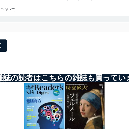
について
利用・提供に際して、その利用目的を明確にし、本人の同意を得たうえ
によって取得・利用・提供を行います。また、当社が保有している個人
示は行いません。当社においてはこれらの取り組みを確実にするため、
用を行わないために、適切な管理措置を講じます。
覧
る法令、国が定める指針及びその他の規範を遵守します。また、当社の
適合させます。
雑誌の読者はこちらの雑誌も買ってい
及び安全性を確保するために、下記セキュリティ対策をはじめとする安
防止及び是正に努めます。
ことのできる機器及び当該機器を取り扱う従業者を明確化し、 個人デ