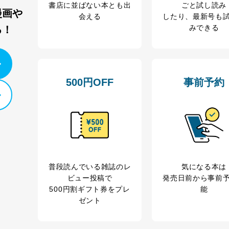
ビス 個人情報問い合わせ係
書店に並ばない本とも出
ごと試し読み
漫画や
会える
したり、最新号も
みできる
る！
ービス
500円OFF
事前予約
郎
て
管理者を設置し、個人情報保護管理者の責任のもと、個人情報を取得・
普段読んでいる雑誌のレ
気になる本は
ビュー投稿で
発売日前から事前
ービス
500円割ギフト券をプレ
能
郎
ゼント
理グループディレクター 前田 嘉也