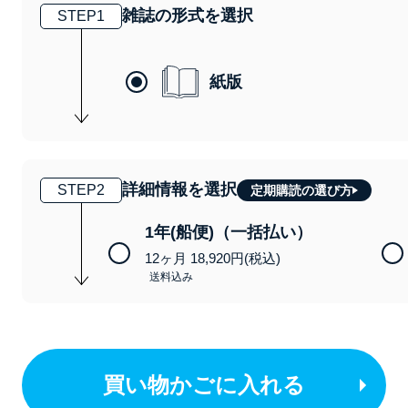
雑誌の形式を選択
STEP
1
紙版
詳細情報を選択
STEP
2
定期購読の選び方
1年(船便)（一括払い）
12ヶ月 18,920円(税込)
送料込み
買い物かごに入れる