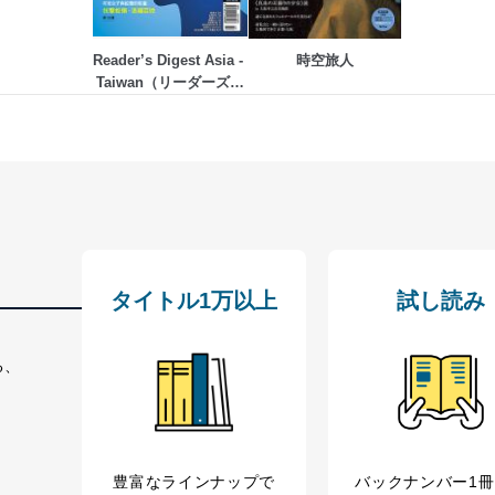
いるユーザー制御機能（ユーザーアカウント制御）により、個人情報デ
業者を識別・認証しています。
Reader’s Digest Asia - 
時空旅人
Taiwan（リーダーズダ
等の防止
イジェスト中国語版）
機器等のオペレーティングシステムを最新の状態に保持しています。
機器等にセキュリティ対策ソフトウェア等を導入し、自動更新 機能等
う漏洩等の防止
ータの含まれるファイルを送信する場合に、当該ファイルへのパスワー
ステムの継続的改善
タイトル1万以上
試し読み
ジメントレビューの機会を通じて、個人情報保護マネジメントシステム
る、
個人情報保護マネジメントシステムに関するご相談及び苦情については
ていただきます。
豊富なラインナップで
バックナンバー1