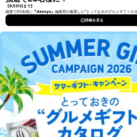
タダ読みサービス
を楽しもう！
DOWNLOAD FOR IOS
DOWNLOAD FOR ANDROID
ご利用方法はこちら
総合案内
アフィリエイト
採用情報
プレスリリース
お問い合わせ
利用規約
プライバシーポリシー
特定商取引法に基づく表示
会社案内
出版社の皆様へ
投資家の皆様へ
サイトマップ