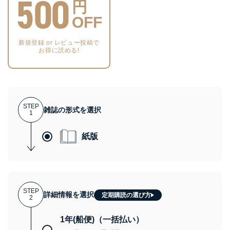
500
円
OFF
新規登録 or レビュー投稿で
お得に読める!
STEP
雑誌の形式を選択
1
紙版
STEP
詳細情報を選択
定期購読の選び方
2
1年(船便)（一括払い）