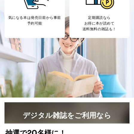
気になる本は
発売日前から事前
定期購読なら
予約可能
お得に本が読めて
送料無料の雑誌も！
デジタル雑誌をご利用なら
最新号〜バックナンバーまで7000冊以上の雑誌
（電子
書籍）が無料で読み放題！