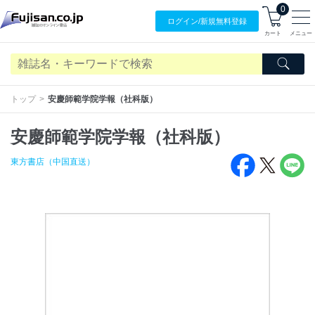
0
ログイン/
新規無料
登録
カート
メニュー
トップ
安慶師範学院学報（社科版）
安慶師範学院学報（社科版）
東方書店（中国直送）