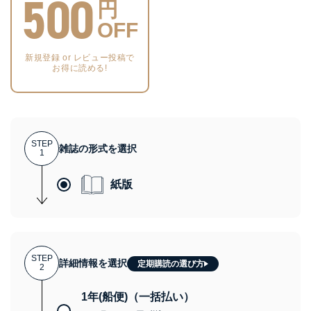
500
円
OFF
新規登録 or レビュー投稿で
お得に読める!
STEP
雑誌の形式を選択
1
紙版
STEP
詳細情報を選択
定期購読の選び方
2
1年(船便)（一括払い）