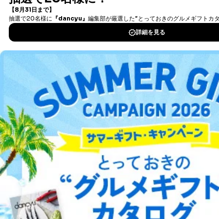
タダ読みサービス
を楽しもう！
DOWNLOAD FOR IOS
DOWNLOAD FOR ANDROID
ご利用方法はこちら
総合案内
アフィリエイト
採用情報
プレスリリース
お問い合わせ
利用規約
プライバシーポリシー
特定商取引法に基づく表示
会社案内
出版社の皆様へ
投資家の皆様へ
サイトマップ