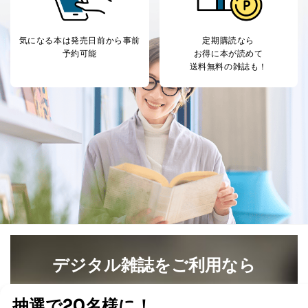
気になる本は
発売日前から事前
定期購読なら
予約可能
お得に本が読めて
送料無料の雑誌も！
デジタル雑誌をご利用なら
最新号〜バックナンバーまで7000冊以上の雑誌
（電子
書籍）が無料で読み放題！