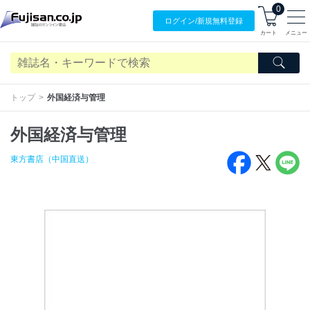
0
ログイン/
新規無料
登録
カート
メニュー
トップ
外国経済与管理
外国経済与管理
東方書店（中国直送）