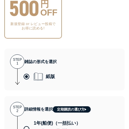
500
円
OFF
新規登録 or レビュー投稿で
お得に読める!
STEP
雑誌の形式を選択
1
紙版
STEP
詳細情報を選択
定期購読の選び方
2
1年(船便)（一括払い）