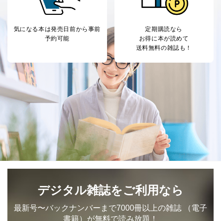
気になる本は
発売日前から事前
定期購読なら
予約可能
お得に本が読めて
送料無料の雑誌も！
デジタル雑誌をご利用なら
最新号〜バックナンバーまで7000冊以上の雑誌
（電子
書籍）が無料で読み放題！