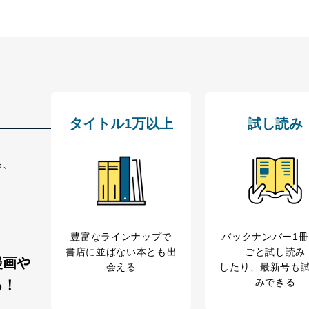
計）
タイトル1万以上
試し読み
る、
豊富なラインナップで
バックナンバー1
書店に並ばない本とも出
ごと試し読み
漫画や
会える
したり、最新号も
みできる
る！