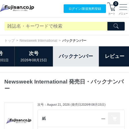
0
ログイン/
新規無料
登録
カート
メニュー
トップ
Newsweek International
バックナンバー
号
次号
バックナンバー
レビュー
月01日
2026年08月15日
Newsweek International 発売日・バックナンバ
ー
次号：August 21, 2026 (発売日2026年08月15日)
紙
―