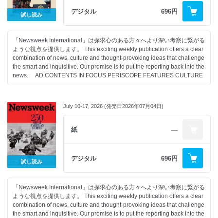
デジタル
696円
試し読み
「Newsweek International」は探求心のある方々へより深い考察に繋がる
ような視点を提供します。 This exciting weekly publication offers a clear
combination of news, culture and thought-provoking ideas that challenge
the smart and inquisitive. Our promise is to put the reporting back into the
news. AD CONTENTS IN FOCUS PERISCOPE FEATURES CULTURE
July 10-17, 2026 (発売日2026年07月04日)
紙
―
デジタル
696円
試し読み
「Newsweek International」は探求心のある方々へより深い考察に繋がる
ような視点を提供します。 This exciting weekly publication offers a clear
combination of news, culture and thought-provoking ideas that challenge
the smart and inquisitive. Our promise is to put the reporting back into the