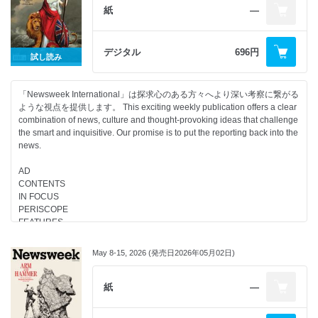
紙
―
デジタル
696円
試し読み
「Newsweek International」は探求心のある方々へより深い考察に繋がる
ような視点を提供します。 This exciting weekly publication offers a clear
combination of news, culture and thought-provoking ideas that challenge
the smart and inquisitive. Our promise is to put the reporting back into the
news.
AD
CONTENTS
IN FOCUS
PERISCOPE
FEATURES
CULTURE
May 8-15, 2026 (発売日2026年05月02日)
紙
―