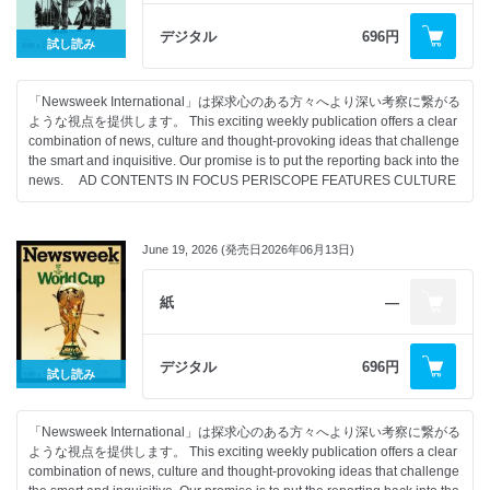
デジタル
696円
試し読み
「Newsweek International」は探求心のある方々へより深い考察に繋がる
ような視点を提供します。 This exciting weekly publication offers a clear
combination of news, culture and thought-provoking ideas that challenge
the smart and inquisitive. Our promise is to put the reporting back into the
news. AD CONTENTS IN FOCUS PERISCOPE FEATURES CULTURE
June 19, 2026 (発売日2026年06月13日)
紙
―
デジタル
696円
試し読み
「Newsweek International」は探求心のある方々へより深い考察に繋がる
ような視点を提供します。 This exciting weekly publication offers a clear
combination of news, culture and thought-provoking ideas that challenge