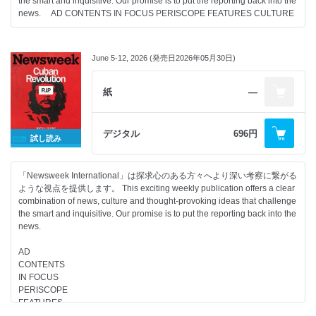
the smart and inquisitive. Our promise is to put the reporting back into the
news. AD CONTENTS IN FOCUS PERISCOPE FEATURES CULTURE
June 5-12, 2026 (発売日2026年05月30日)
紙
―
デジタル
696円
試し読み
「Newsweek International」は探求心のある方々へより深い考察に繋がる
ような視点を提供します。 This exciting weekly publication offers a clear
combination of news, culture and thought-provoking ideas that challenge
the smart and inquisitive. Our promise is to put the reporting back into the
news.
AD
CONTENTS
IN FOCUS
PERISCOPE
FEATURES
CULTURE