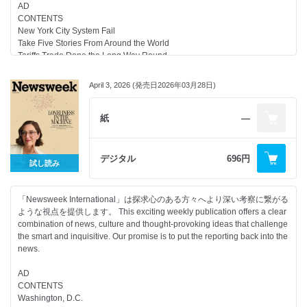
AD
CONTENTS
New York City System Fail
Take Five Stories From Around the World
Tariffs Trade Done the Long Way Round
The Newsweek Archives This Week in History Markets Gold Loses Its
Nerve
April 3, 2026 (発売日2026年03月28日)
Perspective Faith Is Thicker Than Blood
Politics Fighters for the Middle Way
Politics Clocking In for Change
紙
―
Flip the Script
Most Trustworthy Companies in America 2026
Photo-Essay An Island On Empty
デジタル
696円
試し読み
Parting Shot Riz Ahmed
「Newsweek International」は探求心のある方々へより深い考察に繋がる
ような視点を提供します。 This exciting weekly publication offers a clear
combination of news, culture and thought-provoking ideas that challenge
the smart and inquisitive. Our promise is to put the reporting back into the
news.
AD
CONTENTS
Washington, D.C.