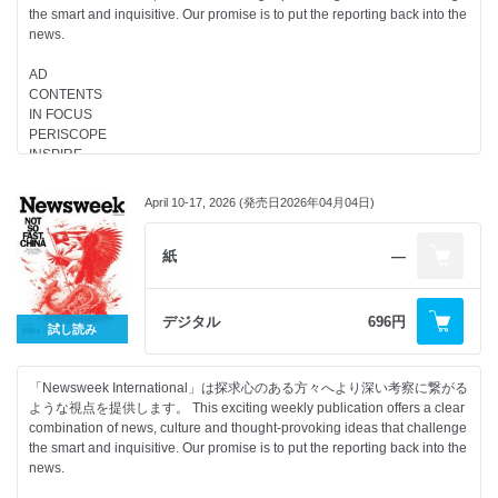
the smart and inquisitive. Our promise is to put the reporting back into the
news.
AD
CONTENTS
IN FOCUS
PERISCOPE
INSPIRE
CULTURE
April 10-17, 2026 (発売日2026年04月04日)
紙
―
デジタル
696円
試し読み
「Newsweek International」は探求心のある方々へより深い考察に繋がる
ような視点を提供します。 This exciting weekly publication offers a clear
combination of news, culture and thought-provoking ideas that challenge
the smart and inquisitive. Our promise is to put the reporting back into the
news.