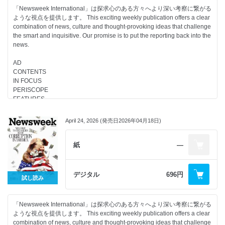
「Newsweek International」は探求心のある方々へより深い考察に繋がる
ような視点を提供します。 This exciting weekly publication offers a clear
combination of news, culture and thought-provoking ideas that challenge
the smart and inquisitive. Our promise is to put the reporting back into the
news.
AD
CONTENTS
IN FOCUS
PERISCOPE
FEATURES
CULTURE
April 24, 2026 (発売日2026年04月18日)
紙
―
デジタル
696円
試し読み
「Newsweek International」は探求心のある方々へより深い考察に繋がる
ような視点を提供します。 This exciting weekly publication offers a clear
combination of news, culture and thought-provoking ideas that challenge