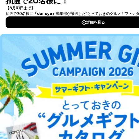
書籍）が無料で読み放題！
タダ読みサービス
を楽しもう！
DOWNLOAD FOR IOS
DOWNLOAD FOR ANDROID
ご利用方法はこちら
総合案内
アフィリエイト
採用情報
プレスリリース
お問い合わせ
利用規約
プライバシーポリシー
特定商取引法に基づく表示
会社案内
出版社の皆様へ
投資家の皆様へ
サイトマップ