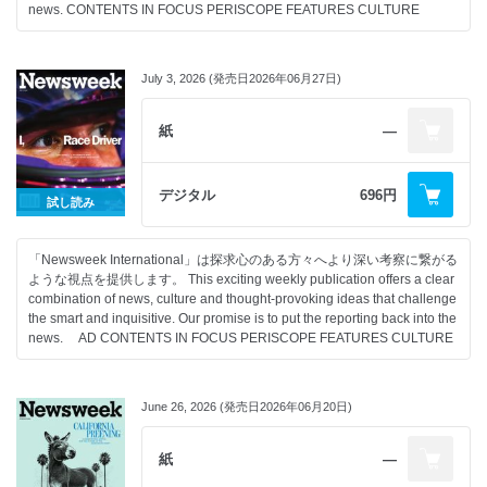
news. CONTENTS IN FOCUS PERISCOPE FEATURES CULTURE
July 3, 2026 (発売日2026年06月27日)
紙
―
デジタル
696円
試し読み
「Newsweek International」は探求心のある方々へより深い考察に繋がる
ような視点を提供します。 This exciting weekly publication offers a clear
combination of news, culture and thought-provoking ideas that challenge
the smart and inquisitive. Our promise is to put the reporting back into the
news. AD CONTENTS IN FOCUS PERISCOPE FEATURES CULTURE
June 26, 2026 (発売日2026年06月20日)
紙
―