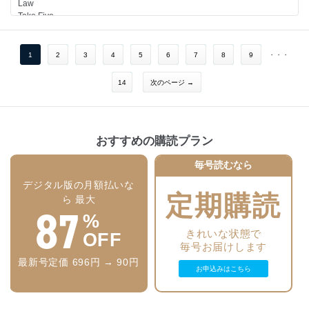
Law
Take Five
The Newsweek Archives
Refugees
Lebanon
1
2
3
4
5
6
7
8
9
・・・
Leadership
Cuba
14
次のページ →
Connection Pending
Film
Parting Shot
おすすめの購読プラン
毎号読むなら
デジタル版の月額払いな
定期購読
ら 最大
87
%
きれいな状態で
OFF
毎号お届けします
最新号定価 696円 → 90円
お申込みはこちら