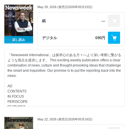
May 29, 2026 (発売日2026年05月23日)
紙
―
デジタル
696円
試し読み
「Newsweek International」は探求心のある方々へより深い考察に繋がる
ような視点を提供します。 This exciting weekly publication offers a clear
combination of news, culture and thought-provoking ideas that challenge
the smart and inquisitive. Our promise is to put the reporting back into the
news.
AD
CONTENTS
IN FOCUS
PERISCOPE
FEATURES
CULTURE
May 22, 2026 (発売日2026年05月16日)