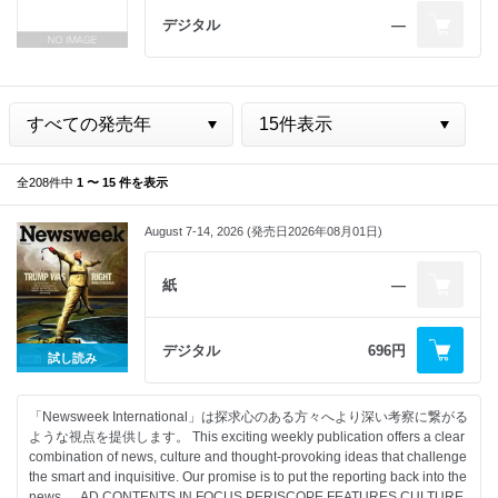
デジタル
―
全208件中
1 〜 15 件を表示
August 7-14, 2026 (発売日2026年08月01日)
紙
―
デジタル
696円
試し読み
「Newsweek International」は探求心のある方々へより深い考察に繋がる
ような視点を提供します。 This exciting weekly publication offers a clear
combination of news, culture and thought-provoking ideas that challenge
the smart and inquisitive. Our promise is to put the reporting back into the
news. AD CONTENTS IN FOCUS PERISCOPE FEATURES CULTURE