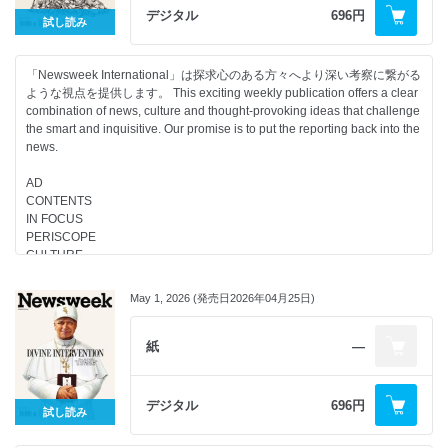
デジタル
696円
試し読み
「Newsweek International」は探求心のある方々へより深い考察に繋がる
ような視点を提供します。 This exciting weekly publication offers a clear
combination of news, culture and thought-provoking ideas that challenge
the smart and inquisitive. Our promise is to put the reporting back into the
news.
AD
CONTENTS
IN FOCUS
PERISCOPE
CULTURE
May 1, 2026 (発売日2026年04月25日)
紙
―
デジタル
696円
試し読み