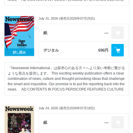
July 31, 2026 (発売日2026年07月25日)
紙
―
デジタル
696円
試し読み
「Newsweek International」は探求心のある方々へより深い考察に繋がる
ような視点を提供します。 This exciting weekly publication offers a clear
combination of news, culture and thought-provoking ideas that challenge
the smart and inquisitive. Our promise is to put the reporting back into the
news. AD CONTENTS IN FOCUS PERISCOPE FEATURES CULTURE
July 24, 2026 (発売日2026年07月18日)
紙
―