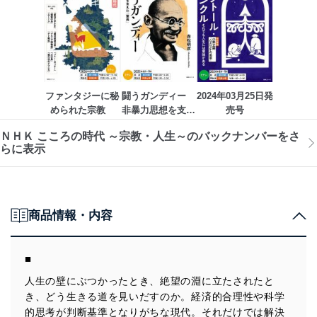
ファンタジーに秘
闘うガンディー　
2024年03月25日発
められた宗教　
非暴力思想を支え
売号
た「聖典」
ＮＨＫ こころの時代 ～宗教・人生～のバックナンバーをさ
らに表示
商品情報・内容
■
人生の壁にぶつかったとき、絶望の淵に立たされたと
き、どう生きる道を見いだすのか。経済的合理性や科学
的思考が判断基準となりがちな現代。それだけでは解決