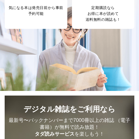
気になる本は
発売日前から事前
定期購読なら
予約可能
お得に本が読めて
送料無料の雑誌も！
デジタル雑誌をご利用なら
最新号〜バックナンバーまで7000冊以上の雑誌
（電子
書籍）が無料で読み放題！
タダ読みサービス
を楽しもう！