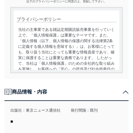
以下のプライバシーポリシーに同意の上、登録して下さい。
プライバシーポリシー
当社の主事業である雑誌定期購読販売事業を行っていく
上で、「個人情報保護」は重要なテーマです。また、
「個人情報（以下、個人情報の保護の関する法律第2条
に定義する個人情報を意味する）」は、お客様にとって
も、取り扱う当社にとっても重要な情報資産であり、確
実に保護することは重要な責務であります。 したがっ
て、当社は「個人情報保護」のための全社的な取り組み
を実施し、お客様への「安心」の提供及び社会的責任の
責務を果たすことを確実にいたします。
個人情報の取得・利用・提供について
商品情報・内容
当社は、個人情報の取得・利用・提供に際して、その利
用目的を明確にし、本人の同意を得たうえで利用目的の
達成に必要な範囲内で適法かつ公正な手段によって取
出版社：
東京ニュース通信社
発行間隔：既刊
得・利用・提供を行います。また、当社が保有している
個人情報は、同意を得ずに目的外利用、第三者への提
■
供・開示は行いません。当社においてはこれらの取り組
みを確実にするため、従業者等の教育を徹底してまいり