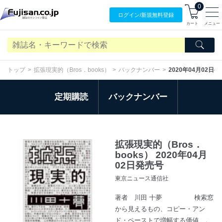
0
ログイン/
新規無料
登録
カート
メニュー
トップ
拡張現実的（Bros．books）
バックナンバー
2020年04月02日
定期購読
バックナンバー
拡張現実的（Bros．
books） 2020年04月
02日発売号
東京ニュース通信社
著者 川田 十夢 検索窓
から見えるもの、コピー・アン
ド・ペーストで増幅する価値…。