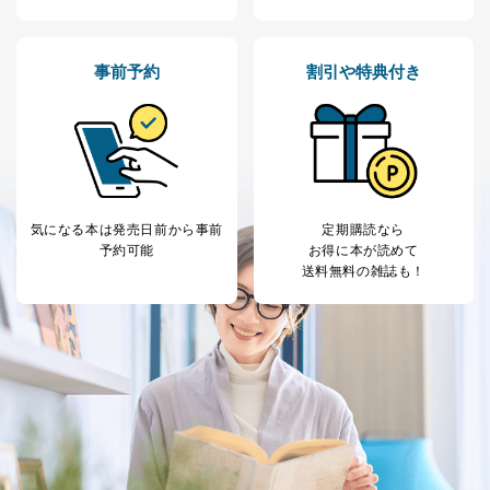
貴殿の個人情報及び当社の個人情報保護マネジメントシ
ステムに関するご相談及び苦情については以下までご連
絡ください。
適切、かつ迅速に対応させていただきます。
事前予約
割引や特典付き
株式会社富士山マガジンサービス 個人情報問い合わせ
係
TEL：0570-200-223
FAX：03-5459-7073
e-mail：
cs@fujisan.co.jp
改訂：2025年2月20日
気になる本は
発売日前から事前
定期購読なら
制定：2005年4月1日
予約可能
お得に本が読めて
株式会社富士山マガジンサービス
送料無料の雑誌も！
代表取締役会長 西野 伸一郎
個人情報の取扱いについて
１．個人情報保護管理者
当社は以下の個人情報保護管理者を設置し、個人情報保
護管理者の責任のもと、個人情報を取得・アクセス・利
用・提供・管理いたします。
東京都渋谷区南平台町16-11