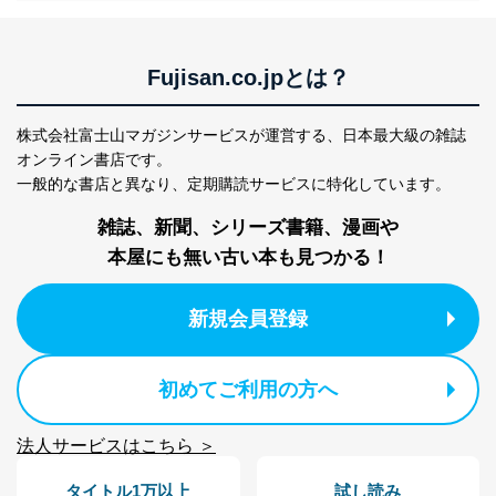
ます。また、目的外利用を行わないために、適切な管理
措置を講じます。
法令遵守
Fujisan.co.jpとは？
当社は、個人情報に関連する法令、国が定める指針及び
その他の規範を遵守します。また、当社の管理の仕組み
株式会社富士山マガジンサービスが運営する、
日本最大級の雑誌
に、これらの法令及びその他の規範を常に適合させま
オンライン書店です。
す。
一般的な書店と異なり、
定期購読サービスに特化しています。
個人情報の安全管理措置
雑誌、新聞、シリーズ書籍、漫画や
本屋にも無い古い本も見つかる！
当社は、個人情報の正確性及び安全性を確保するため
に、下記セキュリティ対策をはじめとする安全対策を実
施し、個人情報の漏えい、滅失またはき損の防止及び是
新規会員登録
正に努めます。
アクセス制御
個人データを取り扱うことのできる機器及び当該
初めてご利用の方へ
機器を取り扱う従業者を明確化し、 個人データへ
の不要なアクセスを防止しています。
法人サービスはこちら ＞
アクセス者の識別と認証
機器に標準装備されているユーザー制御機能（ユ
タイトル1万以上
試し読み