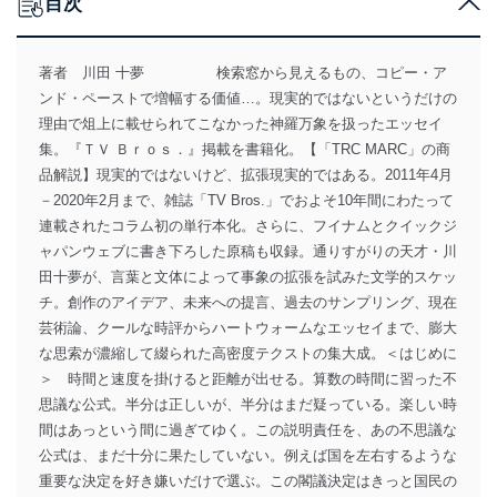
目次
著者 川田 十夢 検索窓から見えるもの、コピー・ア
ンド・ペーストで増幅する価値…。現実的ではないというだけの
理由で俎上に載せられてこなかった神羅万象を扱ったエッセイ
集。『ＴＶ Ｂｒｏｓ．』掲載を書籍化。【「TRC MARC」の商
品解説】現実的ではないけど、拡張現実的ではある。2011年4月
－2020年2月まで、雑誌「TV Bros.」でおよそ10年間にわたって
連載されたコラム初の単行本化。さらに、フイナムとクイックジ
ャパンウェブに書き下ろした原稿も収録。通りすがりの天才・川
田十夢が、言葉と文体によって事象の拡張を試みた文学的スケッ
チ。創作のアイデア、未来への提言、過去のサンプリング、現在
芸術論、クールな時評からハートウォームなエッセイまで、膨大
な思索が濃縮して綴られた高密度テクストの集大成。＜はじめに
＞ 時間と速度を掛けると距離が出せる。算数の時間に習った不
思議な公式。半分は正しいが、半分はまだ疑っている。楽しい時
間はあっという間に過ぎてゆく。この説明責任を、あの不思議な
公式は、まだ十分に果たしていない。例えば国を左右するような
重要な決定を好き嫌いだけで選ぶ。この閣議決定はきっと国民の