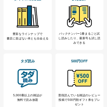
ーザーアカウント制御）により、個人情報データ
ベース等を取り扱う情報システムを使用する従業
者を識別・認証しています。
外部からの不正アクセス等の防止
個人データを取り扱う機器等のオペレーティング
システムを最新の状態に保持しています。
個人データを取り扱う機器等にセキュリティ対策
バックナンバー1冊まるごと試
豊富なラインナップで
ソフトウェア等を導入し、自動更新 機能等の活用
し読み
したり、最新号も試し読
書店に並ばない本とも出会える
により、これを最新状態としています。
みできる
情報システムの使用に伴う漏洩等の防止
メール等により個人データの含まれるファイルを
送信する場合に、当該ファイルへのパスワードを
タダ読み
500円OFF
設定しています。
個人情報保護マネジメントシステムの継続的改善
当社は、内部監査及びマネジメントレビューの機会を通
じて、個人情報保護マネジメントシステムを継続的に改
善し、常に最良の状態を維持します。
5,000冊以上の雑誌が
普段読んでいる雑誌のレビュー
苦情及び相談受付け窓口
無料で読み放題
投稿で
500円割ギフト券をプレ
ゼント