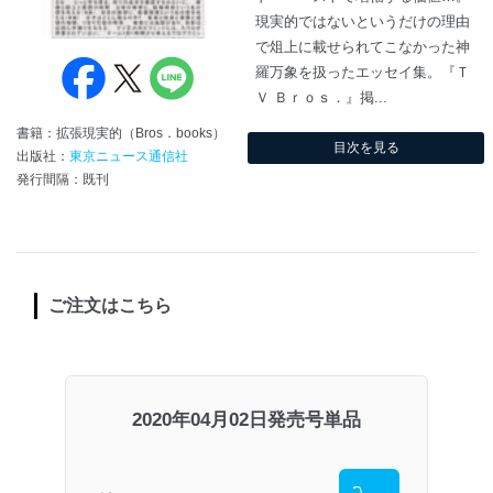
現実的ではないというだけの理由
で俎上に載せられてこなかった神
羅万象を扱ったエッセイ集。『Ｔ
Ｖ Ｂｒｏｓ．』掲...
書籍：拡張現実的（Bros．books）
目次を見る
出版社：
東京ニュース通信社
発行間隔：既刊
ご注文はこちら
2020年04月02日発売号単品