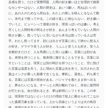
反感を買う。だけど実際問題、人間の好き嫌いほど合理的で緻密
なセンサーはない。人類の歴史は、あいつ嫌い。死ねばいいの
に。あの人のためなら死ねる。わたしの推しを軽んじるなんて酷
い。末代まで呪ってやる。この繰り返しに他ならない。好き嫌い
でいうと、ビューンって感覚が好き。理屈っぽいのは嫌い。考え
尽くした人間特有の明るさが好き、あんまり考えていない人間の
暗さが嫌い。怒ってないと言いながら本当は怒っている人は苦
手。わたし怒ってます、顔には出さず言葉に出して静かに怒る人
が好き。ゲラゲラ笑う人が好き、うふふと笑う人も好き。笑う人
全般好きだけど、人を馬鹿にした笑いは嫌い。言葉には顔があ
る。表情を持つことも、無表情に徹することもできる。言葉に出
すということは、現実とは別の時計を持つということ。空に投げ
た言葉は温度を失う。土に埋めた言葉は光を失う。出力された言
葉はインクが乗った順番で古くなる。摩耗し、退色し、朽ち果て
る。言葉には言葉の宿命がある。パジャマを着たまま街へ出る
と、夢みたいになる。すーっと人間が離れてゆく。存在に疑問符
が打たれる。命が揺れるとき、夢は鮮明にシフトする。この本
は、現実的ではないというだけの理由で俎上に載せられてこなか
った森羅万象を扱っている。上から目線というよりは火の鳥目
線、地球の歩き方というよりは地球の吸い方。この本のタイトル