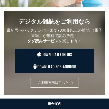
株式会社富士山マガジンサービス
代表取締役会長 西野 伸一郎
個人情報保護管理者: 経営管理グループディレクター 前
田 嘉也
デジタル雑誌をご利用なら
２．利用目的
最新号〜バックナンバーまで7000冊以上の雑誌
（電子
当社が取り扱う開示対象個人情報の利用目的は次のとお
書籍）が無料で読み放題！
りです。
タダ読みサービス
を楽しもう！
No
個人情報の種類
利用目的
購入商品の配送のため
DOWNLOAD FOR IOS
商品代金回収のため
ｅメール等による商品、サービ
ス、キャンペーン等の広告の案内
DOWNLOAD FOR ANDROID
当社の定期購読サ
のため
1
ービス等をご利用
個人が特定できない形で取得した
の方の個人情報
閲覧履歴や購買履歴等の情報を分
ご利用方法はこちら
析して、趣味・嗜好に
応じた新商品・サービスに関する
広告のため
当社にお問合わせ
お問い合わせ対応、トラブル対
2
いただいた方の個
処、オペレーター教育など応対品
総合案内
人情報
質向上のため