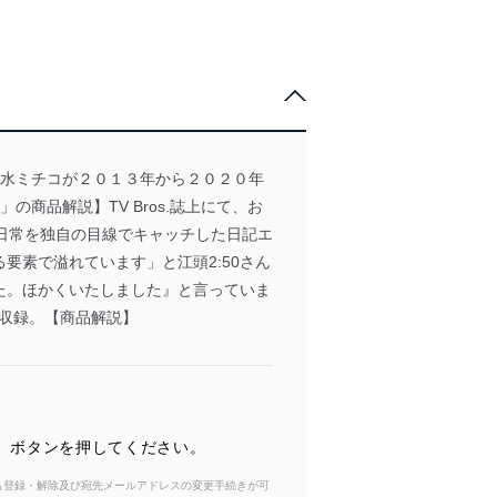
水ミチコが２０１３年から２０２０年
商品解説】TV Bros.誌上にて、お
日常を独自の目線でキャッチした日記エ
素で溢れています」と江頭2:50さん
た。ほかくいたしました』と言っていま
を収録。【商品解説】
除）ボタンを押してください。
からも登録・解除及び宛先メールアドレスの変更手続きが可