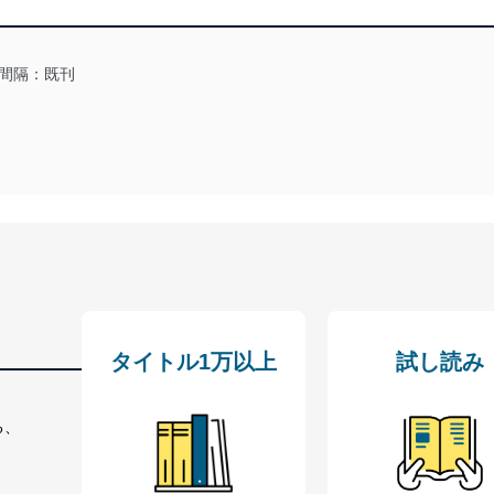
る法令、国が定める指針及びその他の規範を遵守します。また、当社の
適合させます。
間隔：既刊
及び安全性を確保するために、下記セキュリティ対策をはじめとする安
防止及び是正に努めます。
ことのできる機器及び当該機器を取り扱う従業者を明確化し、 個人デ
いるユーザー制御機能（ユーザーアカウント制御）により、個人情報デ
業者を識別・認証しています。
タイトル1万以上
試し読み
等の防止
機器等のオペレーティングシステムを最新の状態に保持しています。
る、
機器等にセキュリティ対策ソフトウェア等を導入し、自動更新 機能等