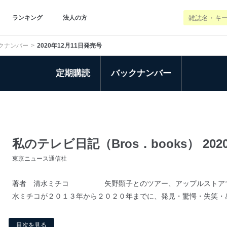
ランキング
法人の方
クナンバー
2020年12月11日発売号
定期購読
バックナンバー
私のテレビ日記（Bros．books） 202
東京ニュース通信社
著者 清水ミチコ 矢野顕子とのツアー、アップルストアでの
水ミチコが２０１３年から２０２０年までに、発見・驚愕・失笑・感動
目次を見る