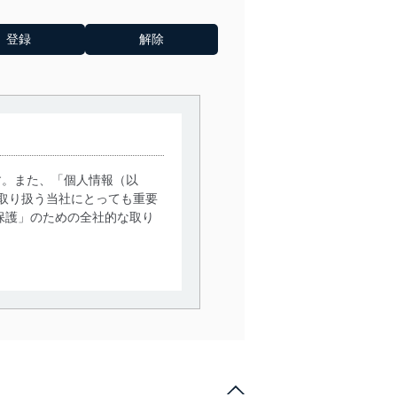
す。また、「個人情報（以
取り扱う当社にとっても重要
保護」のための全社的な取り
。
で利用目的の達成に必要な範
情報は、同意を得ずに目的外
従業者等の教育を徹底してま