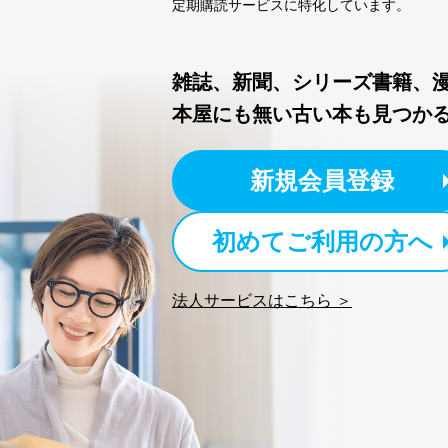
定期購読サービスに特化しています。
情報システムの使用に伴
メール等により個人デ
個人情報保護マネジメントシ
雑誌、新聞、シリーズ書籍、
本屋にも無い古い本も見つか
当社は、内部監査及びマネ
の状態を維持します。
苦情及び相談受付け窓口
新規会員登録
貴殿の個人情報及び当社の
適切、かつ迅速に対応させ
初めてご利用の方へ
株式会社富士山マガジンサー
TEL：0570-200-223
法人サービスはこちら ＞
FAX：03-5459-7073
e-mail：
cs@fujisan.co.jp
改訂：2025年2月20日
制定：2005年4月1日
株式会社富士山マガジンサ
代表取締役会長 西野 伸一