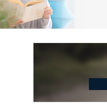
個人情報の取扱いについ
１．個人情報保護管理者
当社は以下の個人情報保護
いたします。
東京都渋谷区南平台町16-11
株式会社富士山マガジンサ
代表取締役会長 西野 伸一
個人情報保護管理者: 経営管
２．利用目的
当社が取り扱う開示対象個
No
個人情報
当社の定期購読サービス
1
人情報