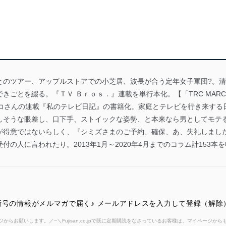
アー、アップルストアでの小芝居、波長が合う定年女子軍団?。清
ごとを綴る。『ＴＶ Ｂｒｏｓ．』連載を単行本化。【「TRC MARC」の
チコさんの連載『私のテレビ日記』の書籍化。家庭とテレビを行き来する
そうな眼差し、口下手、ストイックな姿勢、と本来なら男としてモテる要
が得意ではないらしく、『シミズさまのご予約、確保、あ、失礼しまし
の人に言われたり。2013年1月～2020年4月までのコラム計153本
）最新号の情報がメルマガで届く♪ メールアドレスを入力して登録（解
からお願いします。／~＼Fujisan.co.jpで既に定期購読をなさっているお客様は、マイページ