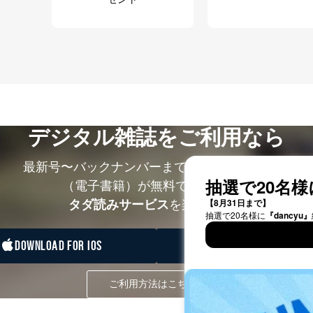
て
管理者を設置し、個人情報保護管理者の責任のもと、個人情報を取得・
ービス
デジタル雑誌をご利用なら
郎
理グループディレクター 前田 嘉也
最新号〜バックナンバーまで7000冊以上の雑誌
（電子書籍）が無料で読み放題！
タダ読みサービス
を楽しもう！
人情報の利用目的は次のとおりです。
の種類
利用目的
DOWNLOAD FOR IOS
DOWNLOAD FOR ANDRO
購入商品の配送のため
商品代金回収のため
等をご利用の方の個
ｅメール等による商品、サービス、キャンペーン等
ご利用方法はこちら
個人が特定できない形で取得した閲覧履歴や購買履
味・嗜好に