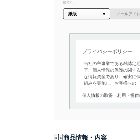
能です。
プライバシーポリシー
当社の主事業である雑誌定
下、個人情報の保護の関す
な情報資産であり、確実に保
組みを実施し、お客様への
個人情報の取得・利用・提供
当社は、個人情報の取得・
囲内で適法かつ公正な手段
利用、第三者への提供・開
いります。また、目的外利
商品情報・内容
法令遵守