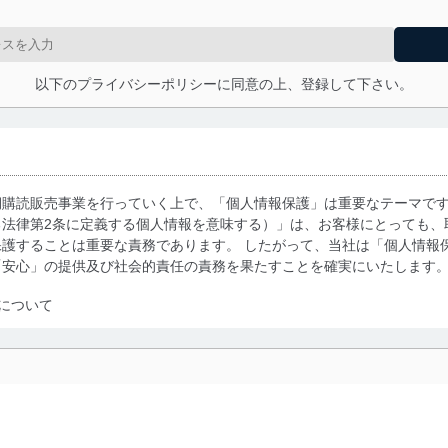
以下のプライバシーポリシーに同意の上、登録して下さい。
期購読販売事業を行っていく上で、「個人情報保護」は重要なテーマで
る法律第2条に定義する個人情報を意味する）」は、お客様にとっても、
護することは重要な責務であります。 したがって、当社は「個人情報
「安心」の提供及び社会的責任の責務を果たすことを確実にいたします
について
利用・提供に際して、その利用目的を明確にし、本人の同意を得たうえ
によって取得・利用・提供を行います。また、当社が保有している個人
示は行いません。当社においてはこれらの取り組みを確実にするため、
用を行わないために、適切な管理措置を講じます。