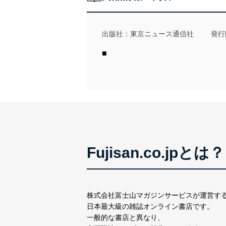
当社は、個人情報に関連す
令及びその他の規範を常に
出版社：
東京ニュース通信社
発行
個人情報の安全管理措置
■
当社は、個人情報の正確性
漏えい、滅失またはき損の
アクセス制御
個人データを取り扱う
しています。
アクセス者の識別と認証
Fujisan.co.jpとは？
機器に標準装備されて
システムを使用する従
外部からの不正アクセス
個人データを取り扱う
株式会社富士山マガジンサービスが運営す
個人データを取り扱う
日本最大級の雑誌オンライン書店です。
としています。
一般的な書店と異なり、