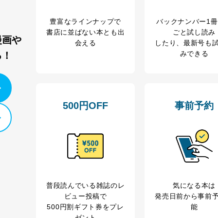
う漏洩等の防止
ータの含まれるファイルを送信する場合に、当該ファイルへのパスワー
豊富なラインナップで
バックナンバー1
書店に並ばない本とも出
ごと試し読み
ステムの継続的改善
漫画や
会える
したり、最新号も
みできる
る！
ジメントレビューの機会を通じて、個人情報保護マネジメントシステム
個人情報保護マネジメントシステムに関するご相談及び苦情については
500円OFF
事前予約
ていただきます。
ビス 個人情報問い合わせ係
普段読んでいる雑誌のレ
気になる本は
ビュー投稿で
発売日前から事前
ービス
500円割ギフト券をプレ
能
郎
ゼント