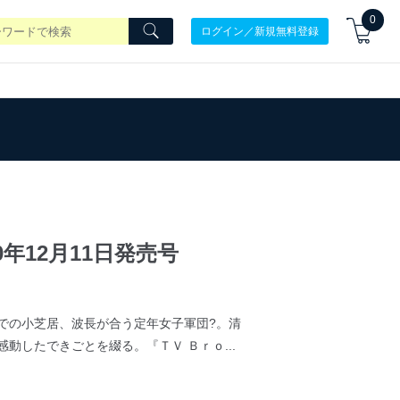
0
ログイン／新規無料登録
0年12月11日発売号
小芝居、波長が合う定年女子軍団?。清
したできごとを綴る。『ＴＶ Ｂｒｏ...