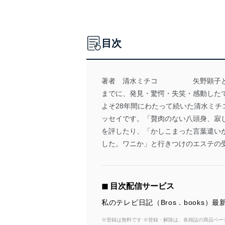
目次
著者 清水ミチコ 矢野顕子とのツ
までに、発見・驚愕・失笑・感動したでき
よそ28年間にわたって続いた清水ミ
ッセイです。「贅肉のない八頭身、寂し
を評したり、「かしこまった言葉遣い
した。ワニか」と行きつけのエステの受付
◼︎ 目次配信サービス
私のテレビ日記（Bros．books
※登録は無料です ※登録・解除は、各雑誌の商品ページ