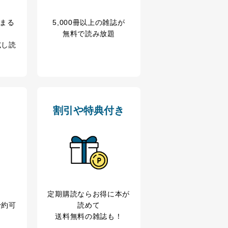
ドを設定しています。
冊まる
5,000冊以上の雑誌が
無料で読み放題
試し読
を継続的に改善し、常に最良
以下までご連絡ください。
割引や特典付き
定期購読なら
お得に本が
予約可
読めて
送料無料の雑誌も！