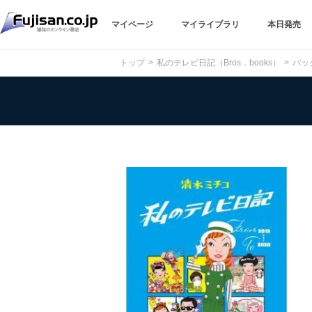
マイページ
マイライブラリ
本日発売
トップ
私のテレビ日記（Bros．books）
バッ