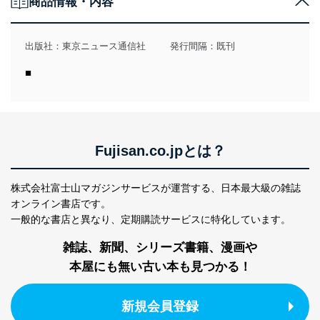
商品情報・内容
当社は、個人情報の取得・利用・提供に際して、その利
用目的を明確にし、本人の同意を得たうえで利用目的の
達成に必要な範囲内で適法かつ公正な手段によって取
出版社：
東京ニュース通信社
発行間隔：既刊
得・利用・提供を行います。また、当社が保有している
個人情報は、同意を得ずに目的外利用、第三者への提
■
供・開示は行いません。当社においてはこれらの取り組
みを確実にするため、従業者等の教育を徹底してまいり
ます。また、目的外利用を行わないために、適切な管理
措置を講じます。
法令遵守
Fujisan.co.jpとは？
当社は、個人情報に関連する法令、国が定める指針及び
その他の規範を遵守します。また、当社の管理の仕組み
株式会社富士山マガジンサービスが運営する、
日本最大級の雑誌
に、これらの法令及びその他の規範を常に適合させま
オンライン書店です。
す。
一般的な書店と異なり、
定期購読サービスに特化しています。
個人情報の安全管理措置
雑誌、新聞、シリーズ書籍、漫画や
本屋にも無い古い本も見つかる！
当社は、個人情報の正確性及び安全性を確保するため
に、下記セキュリティ対策をはじめとする安全対策を実
施し、個人情報の漏えい、滅失またはき損の防止及び是
新規会員登録
正に努めます。