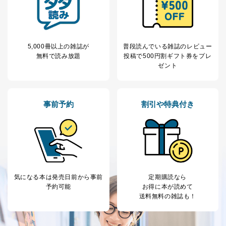
当社は、内部監査及びマネジメントレビューの機会を通
じて、個人情報保護マネジメントシステムを継続的に改
善し、常に最良の状態を維持します。
5,000冊以上の雑誌が
普段読んでいる雑誌のレビュー
苦情及び相談受付け窓口
無料で読み放題
投稿で
500円割ギフト券をプレ
ゼント
貴殿の個人情報及び当社の個人情報保護マネジメントシ
ステムに関するご相談及び苦情については以下までご連
絡ください。
適切、かつ迅速に対応させていただきます。
事前予約
割引や特典付き
株式会社富士山マガジンサービス 個人情報問い合わせ
係
TEL：0570-200-223
FAX：03-5459-7073
e-mail：
cs@fujisan.co.jp
改訂：2025年2月20日
気になる本は
発売日前から事前
定期購読なら
制定：2005年4月1日
予約可能
お得に本が読めて
株式会社富士山マガジンサービス
送料無料の雑誌も！
代表取締役会長 西野 伸一郎
個人情報の取扱いについて