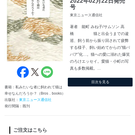
2022年02月22日発売
号
東京ニュース通信社
著者 能町 みね子/サムソン 高
橋 猫と出会うまでの逡
巡、飼う前から振り回されて疲弊
する様子、飼い始めてからの“猫バ
バア”化…。猫への愛に溺れた爆笑
のろけエッセイ。愛猫・小町の写
真も多数掲載。...
目次を見る
書籍：私みたいな者に飼われて猫は
幸せなんだろうか？（Bros．books）
出版社：
東京ニュース通信社
発行間隔：既刊
ご注文はこちら