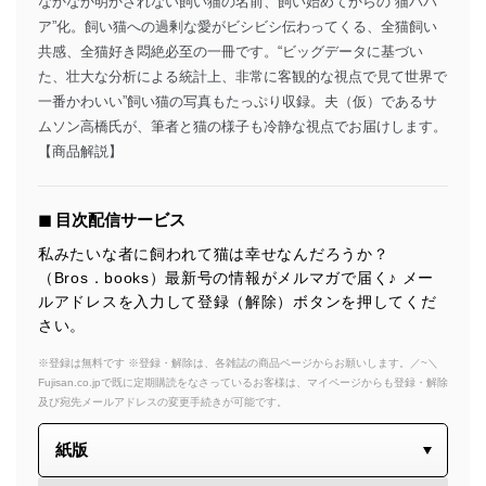
なかなか明かされない飼い猫の名前、飼い始めてからの“猫ババ
ア”化。飼い猫への過剰な愛がビシビシ伝わってくる、全猫飼い
共感、全猫好き悶絶必至の一冊です。“ビッグデータに基づい
た、壮大な分析による統計上、非常に客観的な視点で見て世界で
一番かわいい”飼い猫の写真もたっぷり収録。夫（仮）であるサ
ムソン高橋氏が、筆者と猫の様子も冷静な視点でお届けします。
【商品解説】
◼︎ 目次配信サービス
私みたいな者に飼われて猫は幸せなんだろうか？
（Bros．books）最新号の情報がメルマガで届く♪ メー
ルアドレスを入力して登録（解除）ボタンを押してくだ
さい。
※登録は無料です ※登録・解除は、各雑誌の商品ページからお願いします。／~＼
Fujisan.co.jpで既に定期購読をなさっているお客様は、マイページからも登録・解除
及び宛先メールアドレスの変更手続きが可能です。