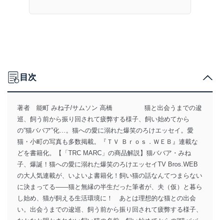
目次
著者 能町 みね子/サムソン 高橋 猫と出会うまでの逡
巡、飼う前から振り回されて疲弊する様子、飼い始めてから
の“猫ババア”化…。猫への愛に溺れた爆笑のろけエッセイ。愛
猫・小町の写真も多数掲載。『ＴＶ Ｂｒｏｓ．ＷＥＢ』連載な
どを書籍化。【「TRC MARC」の商品解説】猫ババア・みね
子、爆誕！猫への愛に溺れた爆笑のろけエッセイTV Bros.WEB
の大人気連載が、いよいよ書籍化！飼い猫の話なんてつまらない
に決まってる――猫と無縁の半生だった筆者が、夫（仮）と暮ら
し始め、猫が飼える生活環境に！ あとは理想的な猫との出会
い。出会うまでの逡巡、飼う前から振り回されて疲弊する様子、