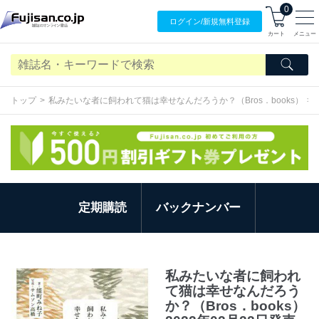
0
ログイン/
新規無料
登録
カート
メニュー
トップ
私みたいな者に飼われて猫は幸せなんだろうか？（Bros．books）
定期購読
バックナンバー
私みたいな者に飼われ
て猫は幸せなんだろう
か？（Bros．books）