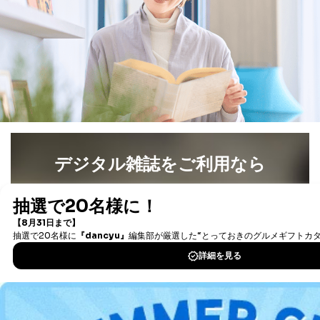
１．個人情報保護管理者
当社は以下の個人情報保護管理者を設置し、個人情報保
護管理者の責任のもと、個人情報を取得・アクセス・利
用・提供・管理いたします。
東京都渋谷区南平台町16-11
株式会社富士山マガジンサービス
代表取締役会長 西野 伸一郎
個人情報保護管理者: 経営管理グループディレクター 前
田 嘉也
デジタル雑誌をご利用なら
２．利用目的
最新号〜バックナンバーまで7000冊以上の雑誌
（電子
当社が取り扱う開示対象個人情報の利用目的は次のとお
書籍）が無料で読み放題！
りです。
タダ読みサービス
を楽しもう！
No
個人情報の種類
利用目的
購入商品の配送のため
DOWNLOAD FOR IOS
商品代金回収のため
ｅメール等による商品、サービ
ス、キャンペーン等の広告の案内
DOWNLOAD FOR ANDROID
当社の定期購読サ
のため
1
ービス等をご利用
個人が特定できない形で取得した