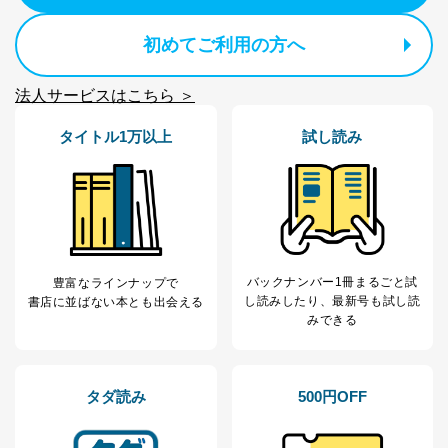
アクセス制御
個人データを取り扱うことのできる機器及び当該
初めてご利用の方へ
機器を取り扱う従業者を明確化し、 個人データへ
の不要なアクセスを防止しています。
法人サービスはこちら ＞
アクセス者の識別と認証
機器に標準装備されているユーザー制御機能（ユ
タイトル1万以上
試し読み
ーザーアカウント制御）により、個人情報データ
ベース等を取り扱う情報システムを使用する従業
者を識別・認証しています。
外部からの不正アクセス等の防止
個人データを取り扱う機器等のオペレーティング
システムを最新の状態に保持しています。
個人データを取り扱う機器等にセキュリティ対策
バックナンバー1冊まるごと試
豊富なラインナップで
ソフトウェア等を導入し、自動更新 機能等の活用
し読み
したり、最新号も試し読
書店に並ばない本とも出会える
により、これを最新状態としています。
みできる
情報システムの使用に伴う漏洩等の防止
メール等により個人データの含まれるファイルを
送信する場合に、当該ファイルへのパスワードを
タダ読み
500円OFF
設定しています。
個人情報保護マネジメントシステムの継続的改善