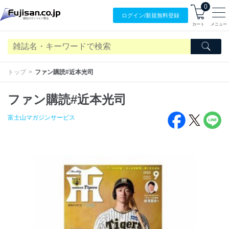
0
ログイン/
新規無料
登録
カート
メニュー
トップ
ファン購読#近本光司
ファン購読#近本光司
富士山マガジンサービス