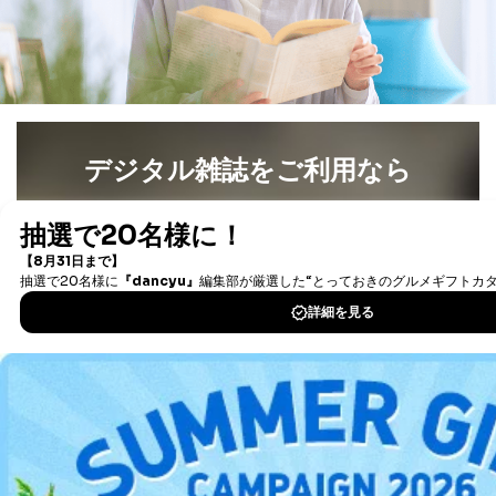
デジタル雑誌をご利用なら
最新号〜バックナンバーまで7000冊以上の雑誌
（電子
書籍）が無料で読み放題！
タダ読みサービス
を楽しもう！
DOWNLOAD FOR IOS
DOWNLOAD FOR ANDROID
ご利用方法はこちら