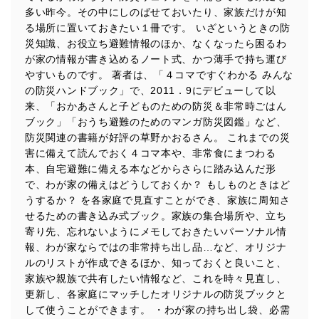
多い昨今。その中にしのばせておいたり、家族だけが知
る場所に置いておきたい１冊です。 いざというときの防
災知識、お役立ち避難情報のほか、なくなったら困るわ
が家の情報が書き込めるノート式、かつ薄手で持ち運び
やすいものです。 著者は、「４コマですぐわかる みんな
の防災ハンドブック」で、2011．9にデビューして以
来、「おかあさんと子どものための防災＆非常時ごはん
ブック」「おうち避難のためのマンガ防災図鑑」など、
防災関連の書籍が好評の草野かおるさん。 これまでの災
害に備えて読んでおく４コマ本や、非常食にまつわる
本、自宅避難に備える本などからさらに踏み込んだ形
で、わが家の備えはどうしておくか？ もしものときはど
うするか？ を各家庭で見直すことができ、家族に周知さ
せるための書き込み式ブック。家族の集合場所や、立ち
寄り先、忘れないようにメモしておきたいパーソナル情
報、わが家ならではの非常持ち出し品…など、オリジナ
ルのリストが作成できるほか、知っておくと良いこと、
家族や親族で共有したい情報など、これを時々見直し、
更新し、各家庭にマッチしたオリジナルの防災ブックと
して使うことができます。 ・わが家の持ち出し袋、必需