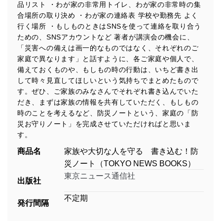
品リスト ・わが家の非常用トイレ、わが家の非常時の集
合場所の取り決め ・わが家の連絡表 学校や勤務先 よく
行く場所 ・もしものときはSNSを使って連絡を取り合う
ための、SNSアカウントなど 著者が講演会の機会に、
「災害への備えは画一的なものではなく、それぞれのご
家庭で異なります」と話すように、各ご家庭や個人で、
備えておくものや、もしもの時の行動は、いちど書き出
して時々見直してほしいという気持ちでまとめたもので
す。ぜひ、ご家族のみなさんでそれぞれ書き込んでいた
だき、まずは家族の情報を共有していただく、もしもの
時のことを考えるなど、防災ノートという、家庭の「防
災お守りノート」を完成させていただければと思いま
す。
商品名
家族や大切な人を守る 書き込む！防
災ノート（TOKYO NEWS BOOKS）
東京ニュース通信社
出版社
不定期
発行間隔