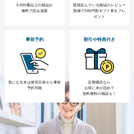
5,000冊以上の雑誌が
普段読んでいる雑誌のレビュー
無料で読み放題
投稿で
500円割ギフト券をプレ
ゼント
事前予約
割引や特典付き
気になる本は
発売日前から事前
定期購読なら
予約可能
お得に本が読めて
送料無料の雑誌も！