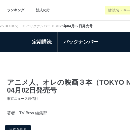
ランキング
法人の方
S BOOKS）
バックナンバー
2025年04月02日発売号
定期購読
バックナンバー
アニメ人、オレの映画３本（TOKYO NEW
04月02日発売号
東京ニュース通信社
著者 TV Bros.編集部
目次を見る