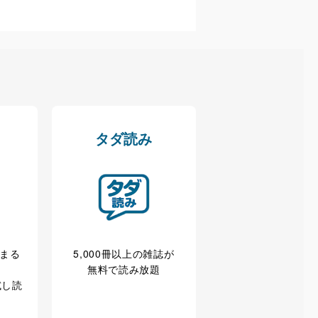
管理の仕組みに、これらの法
全対策を実施し、個人情報の
タダ読み
ータへの不要なアクセスを防止
ータベース等を取り扱う情報
冊まる
5,000冊以上の雑誌が
無料で読み放題
の活用により、これを最新状態
試し読