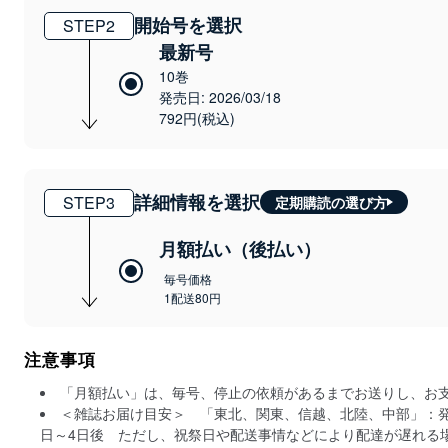
開始号を選択
STEP
2
最新号
10巻
発売日: 2026/03/18
792円(税込)
詳細情報を選択
STEP
3
定期購読の選び方
月額払い（後払い）
毎号価格
1配送80円
注意事項
「月額払い」は、毎号、停止の依頼があるまでお送りし、お
＜雑誌お届け目安＞ 「東北、関東、信越、北陸、中部」：発
日～4日後 ただし、祝祭日や配送事情などにより配達が遅れる