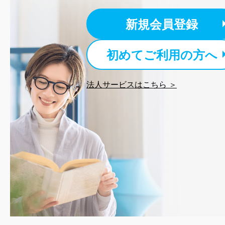
情報システムの使用に伴
メール等により個人デ
新規会員登録
個人情報保護マネジメントシ
初めてご利用の方へ
当社は、内部監査及びマネ
の状態を維持します。
苦情及び相談受付け窓口
法人サービスはこちら ＞
貴殿の個人情報及び当社の
適切、かつ迅速に対応させ
株式会社富士山マガジンサー
TEL：0570-200-223
FAX：03-5459-7073
e-mail：
cs@fujisan.co.jp
改訂：2025年2月20日
制定：2005年4月1日
株式会社富士山マガジンサ
代表取締役会長 西野 伸一