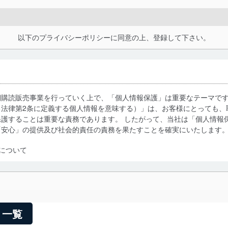
以下のプライバシーポリシーに同意の上、登録して下さい。
期購読販売事業を行っていく上で、「個人情報保護」は重要なテーマで
る法律第2条に定義する個人情報を意味する）」は、お客様にとっても、
護することは重要な責務であります。 したがって、当社は「個人情報
「安心」の提供及び社会的責任の責務を果たすことを確実にいたします
について
利用・提供に際して、その利用目的を明確にし、本人の同意を得たうえ
によって取得・利用・提供を行います。また、当社が保有している個人
示は行いません。当社においてはこれらの取り組みを確実にするため、
用を行わないために、適切な管理措置を講じます。
リ一覧