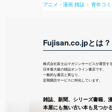
アニメ・漫画 雑誌
青年コミ
>
当社は、個人情報に関連す
令及びその他の規範を常に
個人情報の安全管理措置
当社は、個人情報の正確性
漏えい、滅失またはき損の
Fujisan.co.jpとは？
アクセス制御
個人データを取り扱う
しています。
株式会社富士山マガジンサービスが運営す
アクセス者の識別と認証
日本最大級の雑誌オンライン書店です。
機器に標準装備されて
一般的な書店と異なり、
システムを使用する従
定期購読サービスに特化しています。
外部からの不正アクセス
個人データを取り扱う
個人データを取り扱う
雑誌、新聞、シリーズ書籍、
としています。
本屋にも無い古い本も見つか