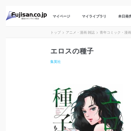
マイページ
マイライブラリ
本日発
トップ
アニメ・漫画 雑誌
青年コミック・漫
エロスの種子
集英社