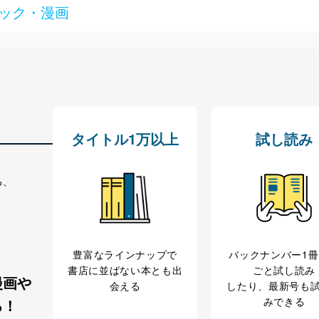
ック・漫画
る法令、国が定める指針及びその他の規範を遵守します。また、当社の
適合させます。
及び安全性を確保するために、下記セキュリティ対策をはじめとする安
防止及び是正に努めます。
タイトル1万以上
試し読み
ことのできる機器及び当該機器を取り扱う従業者を明確化し、 個人デ
る、
いるユーザー制御機能（ユーザーアカウント制御）により、個人情報デ
業者を識別・認証しています。
等の防止
豊富なラインナップで
バックナンバー1
機器等のオペレーティングシステムを最新の状態に保持しています。
書店に並ばない本とも出
ごと試し読み
機器等にセキュリティ対策ソフトウェア等を導入し、自動更新 機能等
漫画や
会える
したり、最新号も
みできる
る！