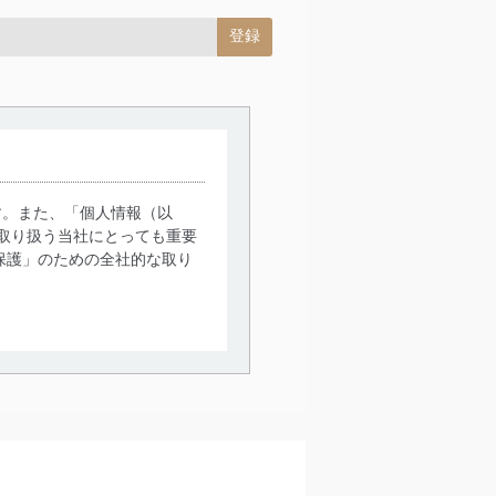
す。また、「個人情報（以
取り扱う当社にとっても重要
保護」のための全社的な取り
。
で利用目的の達成に必要な範
情報は、同意を得ずに目的外
従業者等の教育を徹底してま