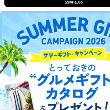
DOWNLOAD FOR IOS
DOWNLOAD FOR ANDROID
ご利用方法はこちら
総合案内
アフィリエイト
採用情報
プレスリリース
お問い合わせ
利用規約
プライバシーポリシー
特定商取引法に基づく表示
会社案内
出版社の皆様へ
投資家の皆様へ
サイトマップ