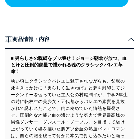
商品情報・内容
■ 男らしさの呪縛をブッ壊せ！ジョージ朝倉が放つ、血
と汗と圧倒的熱量で描かれる魂のクラシックバレエ革
命！
幼い頃にクラシックバレエに魅了されながらも、父親の
死をきっかけに「男らしく生きねば」と夢を封印してジ
ークンドーを習っていた主人公の村尾潤平が、中学2年生
の時に転校生の美少女・五代都からバレエの素質を見抜
かれて誘われたことで、内に秘めていた情熱を爆発さ
せ、圧倒的な才能と血の滲むような努力で世界最高峰の
男性ダンサー「ダンスール・ノーブル」を目指して駆け
上がっていく姿を描いた胸アツ必至の熱血バレエロマン
は、自らの殻を破って何かに本気で打ち込みたいと願っ