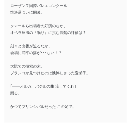
ローザンヌ国際バレエコンクール
準決選ついに開幕。
クマールら出場者の好演のなか、
オペラ座風の『眠り』に挑む流鶯の評価は？
刻々と出番が迫るなか、
会場に潤平の姿が･･･ない！？
大慌ての捜索の末、
ブランコが見つけたのは憔悴しきった愛弟子。
｢――オルガ、バジルの曲 流してくれ｣
踊る。
かつてプリンシパルだった この足で。