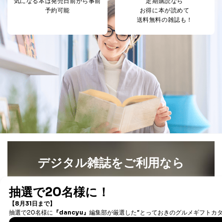
気になる本は
発売日前から事前
定期購読なら
予約可能
お得に本が読めて
送料無料の雑誌も！
デジタル雑誌をご利用なら
最新号〜バックナンバーまで7000冊以上の雑誌
（電子
書籍）が無料で読み放題！
タダ読みサービス
を楽しもう！