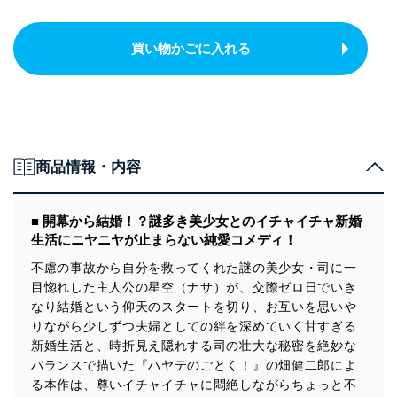
買い物かごに入れる
商品情報・内容
■ 開幕から結婚！？謎多き美少女とのイチャイチャ新婚
生活にニヤニヤが止まらない純愛コメディ！
不慮の事故から自分を救ってくれた謎の美少女・司に一
目惚れした主人公の星空（ナサ）が、交際ゼロ日でいき
なり結婚という仰天のスタートを切り、お互いを思いや
りながら少しずつ夫婦としての絆を深めていく甘すぎる
新婚生活と、時折見え隠れする司の壮大な秘密を絶妙な
バランスで描いた『ハヤテのごとく！』の畑健二郎によ
る本作は、尊いイチャイチャに悶絶しながらちょっと不