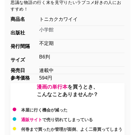
思議な物語の行く末を見守りたいラブコメ好きの人にお
すすめ！
商品名
トニカクカワイイ
小学館
出版社
不定期
発行間隔
B6判
サイズ
発売日
連載中
参考価格
594円
漫画の単行本
を買うとき、
こんなことありませんか？
本屋に行く機会が減った
通販サイト
で売り切れてしまっている
何巻まで買ったか管理が面倒、よく二冊買ってしまう