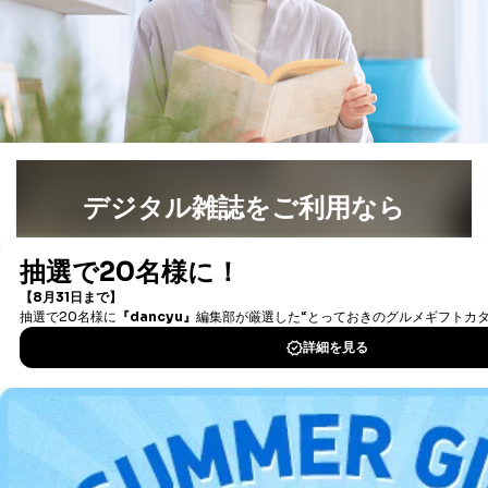
デジタル雑誌をご利用なら
最新号〜バックナンバーまで7000冊以上の雑誌
（電子
書籍）が無料で読み放題！
タダ読みサービス
を楽しもう！
DOWNLOAD FOR IOS
DOWNLOAD FOR ANDROID
ご利用方法はこちら