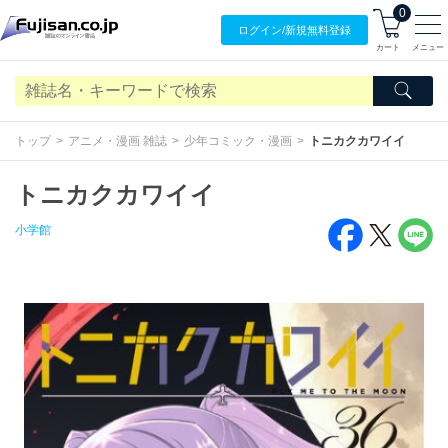
0
ログイン/
新規無料
登録
カート
メニュー
トップ
アニメ・漫画 雑誌
少年コミック・漫画
トニカクカワイイ
トニカクカワイイ
小学館