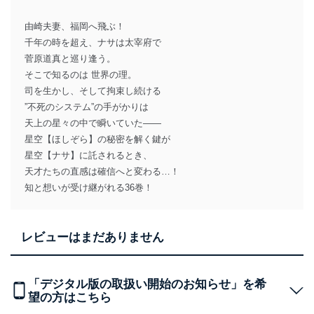
由崎夫妻、福岡へ飛ぶ！
千年の時を超え、ナサは太宰府で
菅原道真と巡り逢う。
そこで知るのは 世界の理。
司を生かし、そして拘束し続ける
”不死のシステム”の手がかりは
天上の星々の中で瞬いていた――
星空【ほしぞら】の秘密を解く鍵が
星空【ナサ】に託されるとき、
天才たちの直感は確信へと変わる…！
知と想いが受け継がれる36巻！
レビューはまだありません
「デジタル版の取扱い開始のお知らせ」を希
望の方はこちら