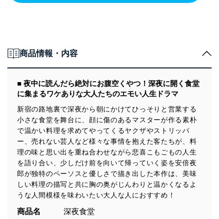
商品情報・内容
■ 夜中に読んだら絶対にお腹空くやつ！深夜に開く食堂
に集まるワケありな大人たちのエモい人生ドラマ
新宿の路地裏で深夜から朝にかけてひっそりと営業する
小さな食堂を舞台に、顔に傷のあるマスターが作る素朴
で温かい料理を求めてやってくるヤクザやストリッパ
ー、売れない芸人など様々な事情を抱えた客たちが、料
理の味と思い出を重ね合わせながら悲喜こもごもの人生
を語り合い、少しだけ前を向いて帰っていく姿を安倍夜
郎が独特のペーソスと優しさで描き出した本作は、美味
しい料理の描写と共に胸の奥がじんわりと温かくなるよ
うな人間模様を味わいたい大人な人におすすめ！
商品名
深夜食堂