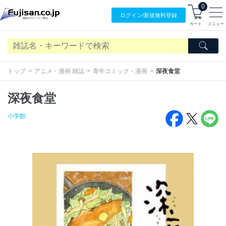
0
ログイン/
新規無料
登録
カート
メニュー
トップ
アニメ・漫画 雑誌
青年コミック・漫画
深夜食堂
深夜食堂
小学館