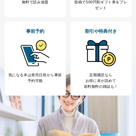
無料で読み放題
投稿で
500円割ギフト券をプレ
ゼント
事前予約
割引や特典付き
気になる本は
発売日前から事前
定期購読なら
予約可能
お得に本が読めて
送料無料の雑誌も！