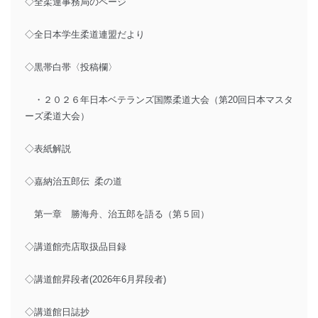
◇全柔連事務局のページ
◇全日本学生柔道連盟だより
◇黒帯白帯〈投稿欄〉
・２０２６年日本ベテランズ国際柔道大会（第20回日本マスタ
ーズ柔道大会）
◇表紙解説
◇嘉納治五郎伝 柔の道
第一章 勝海舟、治五郎を語る（第５回）
◇講道館売店取扱品目録
◇講道館昇段者(2026年6月昇段者)
◇講道館日誌抄