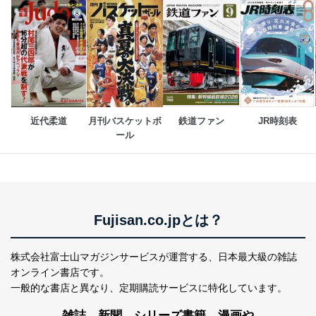
ベース等を取り扱う情報システムを使用する従業
者を識別・認証しています。
外部からの不正アクセス等の防止
個人データを取り扱う機器等のオペレーティング
システムを最新の状態に保持しています。
個人データを取り扱う機器等にセキュリティ対策
ソフトウェア等を導入し、自動更新 機能等の活用
により、これを最新状態としています。
近代柔道
月刊バスケットボ
鉄道ファン
JR時刻表
ール
情報システムの使用に伴う漏洩等の防止
メール等により個人データの含まれるファイルを
送信する場合に、当該ファイルへのパスワードを
設定しています。
個人情報保護マネジメントシステムの継続的改善
Fujisan.co.jpとは？
当社は、内部監査及びマネジメントレビューの機会を通
じて、個人情報保護マネジメントシステムを継続的に改
株式会社富士山マガジンサービスが運営する、
日本最大級の雑誌
善し、常に最良の状態を維持します。
オンライン書店です。
一般的な書店と異なり、
定期購読サービスに特化しています。
苦情及び相談受付け窓口
貴殿の個人情報及び当社の個人情報保護マネジメントシ
雑誌、新聞、シリーズ書籍、漫画や