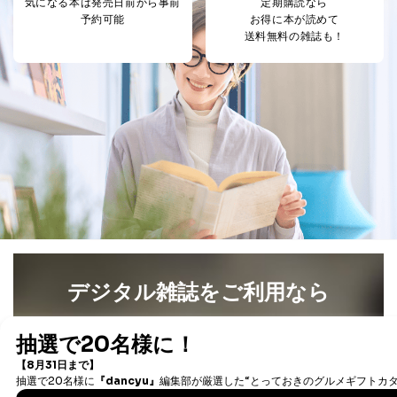
気になる本は
発売日前から事前
定期購読なら
カスタマーQ＆Aサイトの投稿内容
予約可能
お得に本が読めて
の確認のため
送料無料の雑誌も！
ｅメール等によるカスタマーQ＆A
当社カスタマーQ＆
サイトのサービス内容のご案内の
3
Aサービス利用者
ため
ｅメール等による商品、サービ
ス、キャンペーン等の広告に関す
るご案内のため
採用応募者の方の
4
採用選考、ご連絡のため
個人情報
当社の従業者の個
人事、総務などの雇用管理等のた
5
人情報
め
パートナー（提携
購入商品配送のため
企業）からの委託
提携企業及びお客様がご購入され
により当社の
た商品の発売元企業からのｅメー
6
定期購読サービス
ル等による商品、
等をご利用の方の
サービス、キャンペーン等の広告
デジタル雑誌をご利用なら
個人情報
に関するご案内のため
当社のサービス利用状況の把握お
最新号〜バックナンバーまで7000冊以上の雑誌
（電子
よびその分析のため
書籍）が無料で読み放題！
お問い合わせ対応、トラブル対
SNS公式アカウン
タダ読みサービス
を楽しもう！
処、オペレーター教育など応対品
7
トに登録された方
質向上のため
の個人情報