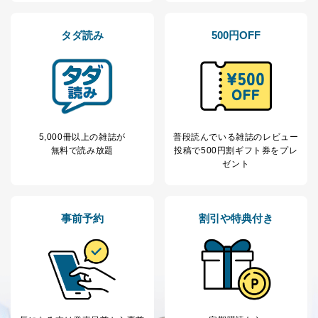
株式会社富士山マガジンサービス
代表取締役会長 西野 伸一郎
個人情報保護管理者: 経営管理グループディレクター 前
タダ読み
500円OFF
田 嘉也
２．利用目的
当社が取り扱う開示対象個人情報の利用目的は次のとお
りです。
No
個人情報の種類
利用目的
5,000冊以上の雑誌が
普段読んでいる雑誌のレビュー
購入商品の配送のため
無料で読み放題
投稿で
500円割ギフト券をプレ
商品代金回収のため
ゼント
ｅメール等による商品、サービ
ス、キャンペーン等の広告の案内
当社の定期購読サ
のため
1
ービス等をご利用
個人が特定できない形で取得した
事前予約
割引や特典付き
の方の個人情報
閲覧履歴や購買履歴等の情報を分
析して、趣味・嗜好に
応じた新商品・サービスに関する
広告のため
当社にお問合わせ
お問い合わせ対応、トラブル対
2
いただいた方の個
処、オペレーター教育など応対品
人情報
質向上のため