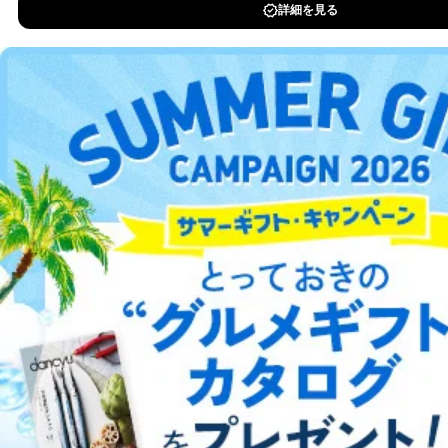
その他当社のプライバシーポリシ
DOWNLOAD FOR IOS
ー等にて公表する利用目的達成の
ため
※上記の利用目的のうちNo.1～5については保有個人デ
DOWNLOAD FOR ANDROID
ータ（開示対象個人情報）の利用目的であり、下記4.の
開示等のご請求に対応させていただきます。
なお、6、7については、パートナー（提携企業）様又は
ご利用方法はこちら
各SNS運営会社様にご請求いただきますようお願い致し
ます。
３．個人情報の第三者提供について
総合案内
当社は、取得した個人情報を適切に管理し､あらかじめ
本人の同意を得ることなく第三者に提供することはあり
アフィリエイト
採用情報
ません。ただし、次の場合は除きます。
法令に基づく場合
プレスリリース
お問い合わせ
人の生命､身体または財産の保護のために必要がある
場合であって、本人の同意を得ることが困難であると
き。
利用規約
プライバシーポリシー
特定商取引法に基づく表示
会社案内
出版社の皆様へ
投資家の皆様へ
サイトマップ
公衆衛生の向上または児童の健全な育成の推進のため
に特に必要がある場合であって、本人の同意を得るこ
とが困難である場合。
国の機関もしくは地方公共団体またはその委託を受け