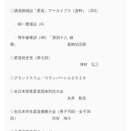
◇講道館雑誌『柔道』アーカイブス（資料）（202）
・歸一齋漫話（6）
・靑年修養訓（49）「第四十八 娛
樂」 嘉納治五郞
◇柔道技史攷（第七回）
津村 弘三
◇グランドスラム・ウランバートル２０２６
◇全日本実業柔道団体対抗大会
永井 航生
◇全日本学生柔道優勝大会（男子75回・女子35
回） 渋谷 海斗