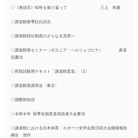
◇《巻頭言》60年を振り返って 三上 和廣
◇講道館春季紅白試合
◇講道館段位制度のさらなる充実へ
◇講道館形セミナー（ボスニア・ヘルツェゴビナ） 眞喜
志慶治
◇昇段試験用テキスト「講道館柔道」（2）
◇講道館形講習会〈東京〉
◇国際部短信
◇令和８年 秋季全国柔道高段者大会要項
◇講道館における日本体育・スポーツ史学会第15回大会開催報告
桐生 習作