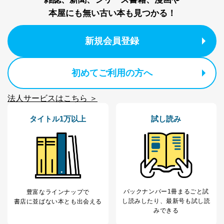
ステムに関するご相談及び苦情については以下までご連
本屋にも無い古い本も見つかる！
絡ください。
適切、かつ迅速に対応させていただきます。
新規会員登録
株式会社富士山マガジンサービス 個人情報問い合わせ
係
TEL：0570-200-223
初めてご利用の方へ
FAX：03-5459-7073
e-mail：
cs@fujisan.co.jp
法人サービスはこちら ＞
改訂：2025年2月20日
制定：2005年4月1日
株式会社富士山マガジンサービス
タイトル1万以上
試し読み
代表取締役会長 西野 伸一郎
個人情報の取扱いについて
１．個人情報保護管理者
当社は以下の個人情報保護管理者を設置し、個人情報保
護管理者の責任のもと、個人情報を取得・アクセス・利
バックナンバー1冊まるごと試
豊富なラインナップで
用・提供・管理いたします。
し読み
したり、最新号も試し読
書店に並ばない本とも出会える
みできる
東京都渋谷区南平台町16-11