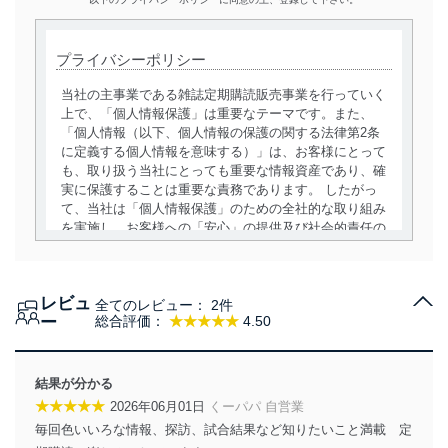
プライバシーポリシー
当社の主事業である雑誌定期購読販売事業を行っていく
上で、「個人情報保護」は重要なテーマです。また、
「個人情報（以下、個人情報の保護の関する法律第2条
に定義する個人情報を意味する）」は、お客様にとって
も、取り扱う当社にとっても重要な情報資産であり、確
実に保護することは重要な責務であります。 したがっ
て、当社は「個人情報保護」のための全社的な取り組み
を実施し、お客様への「安心」の提供及び社会的責任の
責務を果たすことを確実にいたします。
個人情報の取得・利用・提供について
レビュ
全てのレビュー：
2件
当社は、個人情報の取得・利用・提供に際して、その利
ー
総合評価：
★★★★★
4.50
用目的を明確にし、本人の同意を得たうえで利用目的の
達成に必要な範囲内で適法かつ公正な手段によって取
得・利用・提供を行います。また、当社が保有している
結果が分かる
個人情報は、同意を得ずに目的外利用、第三者への提
★★★★★
2026年06月01日
くーパパ 自営業
供・開示は行いません。当社においてはこれらの取り組
毎回色いいろな情報、探訪、試合結果など知りたいこと満載 定
みを確実にするため、従業者等の教育を徹底してまいり