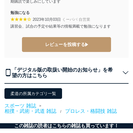
ます。また、目的外利用を行わないために、適切な管理
期購読で楽しみにしています
措置を講じます。
勉強になる
法令遵守
★★★★☆
2023年10月03日
くーパパ 自営業
講習会、試合の予定や結果等の情報満載で勉強になります
当社は、個人情報に関連する法令、国が定める指針及び
その他の規範を遵守します。また、当社の管理の仕組み
に、これらの法令及びその他の規範を常に適合させま
レビューを投稿する
す。
個人情報の安全管理措置
当社は、個人情報の正確性及び安全性を確保するため
「デジタル版の取扱い開始のお知らせ」を希
に、下記セキュリティ対策をはじめとする安全対策を実
望の方はこちら
施し、個人情報の漏えい、滅失またはき損の防止及び是
正に努めます。
アクセス制御
柔道の所属カテゴリ一覧
個人データを取り扱うことのできる機器及び当該
機器を取り扱う従業者を明確化し、 個人データへ
スポーツ 雑誌
>
の不要なアクセスを防止しています。
相撲・武術・武道 雑誌
プロレス・格闘技 雑誌
/
アクセス者の識別と認証
この雑誌の読者はこちらの雑誌も買っています！
機器に標準装備されているユーザー制御機能（ユ
ーザーアカウント制御）により、個人情報データ