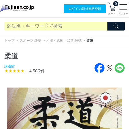
0
ログイン/
新規無料
登録
カート
メニュー
トップ
スポーツ 雑誌
相撲・武術・武道 雑誌
柔道
柔道
講道館
★★★★★
4.50/2件