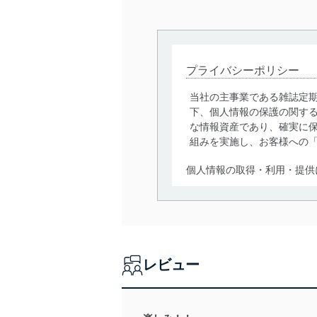
プライバシーポリシー
当社の主事業である雑誌定
下、個人情報の保護の関す
な情報資産であり、確実に保
組みを実施し、お客様への
個人情報の取得・利用・提供
当社は、個人情報の取得・
囲内で適法かつ公正な手段
利用、第三者への提供・開
いります。また、目的外利
レビュー
法令遵守
当社は、個人情報に関連す
令及びその他の規範を常に