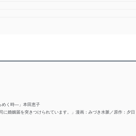
らめく時―」本田恵子
曹司に婚姻届を突きつけられています。」漫画：みづき水脈／原作：夕日