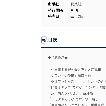
出版社
双葉社
発行間隔
月刊
発売日
毎月2日
目次
◆掲載作品◆
「仏田龍平監督の母と妻」入江喜和
「グランマの憂鬱」高口里純
「セミプレシャス ―わたしたちのき
「限界オタクOLですが、ヤンデレ御
「汝、隣人を×せよ。」亜月亮
「サカタさん いきます」坂田靖子
「生産性のないニゴリカワ」坂井恵理