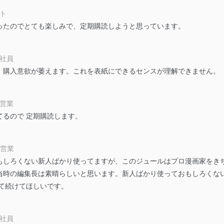
ート
ったのでとても楽しみで、定期購読しようと思っています。
及び安全性を確保するために、下記セキュリティ対策をはじめとする安
防止及び是正に努めます。
会社員
。購入意欲が萎えます。これを表紙にできるセンスが理解できません。
ことのできる機器及び当該機器を取り扱う従業者を明確化し、 個人デ
自営業
いるユーザー制御機能（ユーザーアカウント制御）により、個人情報デ
るので 定期購読します。
業者を識別・認証しています。
等の防止
 自営業
機器等のオペレーティングシステムを最新の状態に保持しています。
もしろくない新人ばかり使ってますが、このジュールはプロ漫画家をき
機器等にセキュリティ対策ソフトウェア等を導入し、自動更新 機能等
当時の編集長は素晴らしいと思います。新人ばかり使っておもしろくな
て続けてほしいです。
う漏洩等の防止
ータの含まれるファイルを送信する場合に、当該ファイルへのパスワー
会社員