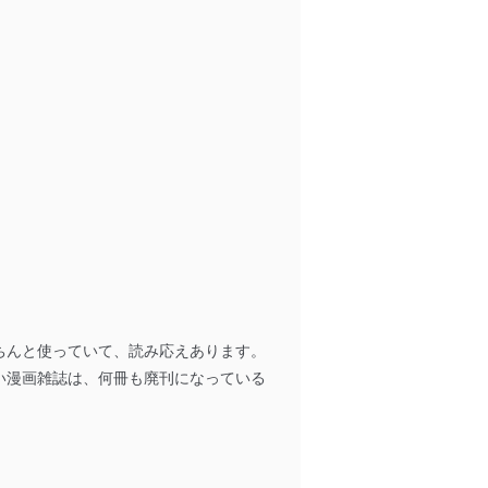
全対策を実施し、個人情報の
ータへの不要なアクセスを防止
ータベース等を取り扱う情報
ちんと使っていて、読み応えあります。
の活用により、これを最新状態
い漫画雑誌は、何冊も廃刊になっている
ドを設定しています。