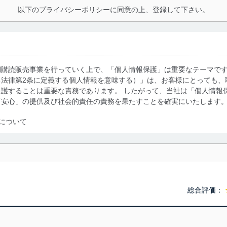
以下のプライバシーポリシーに同意の上、登録して下さい。
期購読販売事業を行っていく上で、「個人情報保護」は重要なテーマで
る法律第2条に定義する個人情報を意味する）」は、お客様にとっても、
護することは重要な責務であります。 したがって、当社は「個人情報
「安心」の提供及び社会的責任の責務を果たすことを確実にいたします
について
利用・提供に際して、その利用目的を明確にし、本人の同意を得たうえ
によって取得・利用・提供を行います。また、当社が保有している個人
示は行いません。当社においてはこれらの取り組みを確実にするため、
用を行わないために、適切な管理措置を講じます。
総合評価：
る法令、国が定める指針及びその他の規範を遵守します。また、当社の
適合させます。