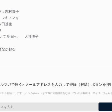
画：志村貴子
」マキノマキ
多田基生
り
いて 明日へ」 大谷博子
ばなかおる
メルマガで届く♪ メールアドレスを入力して登録（解除）ボタンを押
からお願いします。／~＼Fujisan.co.jpで既に定期購読をなさっているお客様は、マイページ