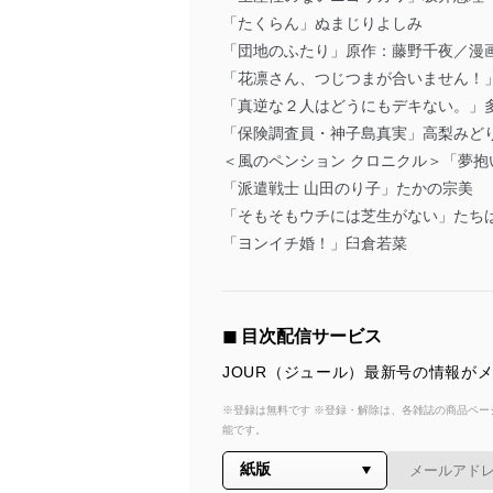
「たくらん」ぬまじりよしみ
「団地のふたり」原作：藤野千夜／漫
「花凛さん、つじつまが合いません！
「真逆な２人はどうにもデキない。」
「保険調査員・神子島真実」高梨みど
＜風のペンション クロニクル＞「夢抱
「派遣戦士 山田のり子」たかの宗美
「そもそもウチには芝生がない」たち
「ヨンイチ婚！」臼倉若菜
◼︎ 目次配信サービス
JOUR（ジュール）最新号の情報が
※登録は無料です ※登録・解除は、各雑誌の商品ページ
能です。