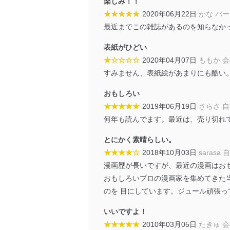
楽しみ！！
★★★★★
2020年06月22日
かな パ
個人情報の安全管理措置
最近までこの雑誌があるのを知らなか
当社は、個人情報の正確性
表紙がひどい
漏えい、滅失またはき損の
★☆☆☆☆
2020年04月07日
ももか 
アクセス制御
すみません、表紙絵があまりにも酷い
個人データを取り扱う
しています。
おもしろい
★★★★★
2019年06月19日
さらさ 
アクセス者の識別と認証
機器に標準装備されて
何年も読んでます。最近は、売り切れて
システムを使用する従
とにかく素晴らしい。
外部からの不正アクセス
★★★★☆
2018年10月03日
sarasa
個人データを取り扱う
漫画歴が長いですが、最近の漫画はお
個人データを取り扱う
おもしろいプロの漫画家を集めてきた
としています。
のを 目にしています。ジュール頑張っ
情報システムの使用に伴
いいですよ！
メール等により個人デ
★★★★★
2010年03月05日
たきゅ 