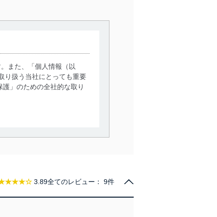
す。また、「個人情報（以
取り扱う当社にとっても重要
保護」のための全社的な取り
。
で利用目的の達成に必要な範
情報は、同意を得ずに目的外
従業者等の教育を徹底してま
★★★★☆
3.89
全てのレビュー：
9件
管理の仕組みに、これらの法