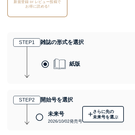
新規登録 or レビュー投稿で
お得に読める!
雑誌の形式を選択
STEP
1
紙版
開始号を選択
STEP
2
さらに先の
+
未来号
未来号を選ぶ
2026/10/02発売号