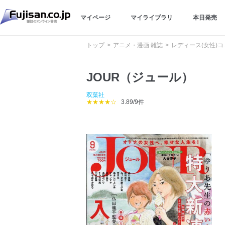
マイページ
マイライブラリ
本日発売
トップ
アニメ・漫画 雑誌
レディース(女性)
JOUR（ジュール）
双葉社
★★★★☆
3.89/9件