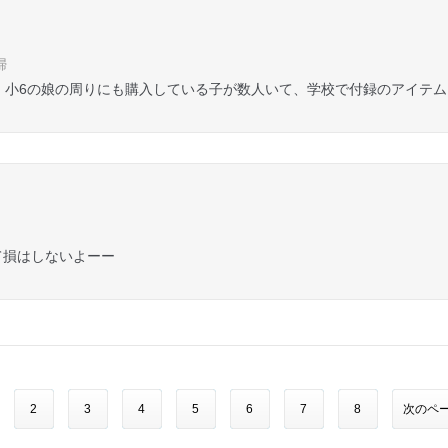
婦
 小6の娘の周りにも購入している子が数人いて、学校で付録のアイテ
って損はしないよーー
2
3
4
5
6
7
8
次のペー