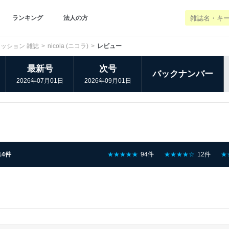
ランキング
法人の方
ッション 雑誌
nicola (ニコラ)
レビュー
最新号
次号
バックナンバー
2026年07月01日
2026年09月01日
14件
★★★★★
94件
★★★★☆
12件
★