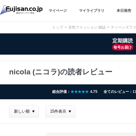
マイページ
マイライブラリ
本日発売
トップ
女性ファッション 雑誌
ティーンズファ
定期購読
毎号お届け
nicola (ニコラ)の読者レビュー
総合評価：
★★★★★
4.75
全てのレビュー：1