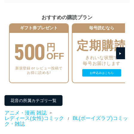
施し、個人情報の漏えい、滅失またはき損の防止及び是
正に努めます。
アクセス制御
おすすめの購読プラン
個人データを取り扱うことのできる機器及び当該
機器を取り扱う従業者を明確化し、 個人データへ
ギフト券プレゼント
毎号読むなら
の不要なアクセスを防止しています。
500
定期購読
アクセス者の識別と認証
円
機器に標準装備されているユーザー制御機能（ユ
OFF
ーザーアカウント制御）により、個人情報データ
きれいな状態で
ベース等を取り扱う情報システムを使用する従業
毎号お届けします
者を識別・認証しています。
新規登録 or レビュー投稿で
お得に読める!
お申込みはこちら
外部からの不正アクセス等の防止
個人データを取り扱う機器等のオペレーティング
システムを最新の状態に保持しています。
個人データを取り扱う機器等にセキュリティ対策
ソフトウェア等を導入し、自動更新 機能等の活用
花音の所属カテゴリ一覧
により、これを最新状態としています。
アニメ・漫画 雑誌
>
情報システムの使用に伴う漏洩等の防止
レディース(女性)コミック
BL(ボーイズラブ)コミッ
/
メール等により個人データの含まれるファイルを
ク・雑誌
送信する場合に、当該ファイルへのパスワードを