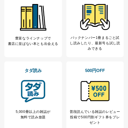
個人情報の取扱いについて
１．個人情報保護管理者
当社は以下の個人情報保護管理者を設置し、個人情報保
護管理者の責任のもと、個人情報を取得・アクセス・利
バックナンバー1冊まるごと試
豊富なラインナップで
用・提供・管理いたします。
し読み
したり、最新号も試し読
書店に並ばない本とも出会える
みできる
東京都渋谷区南平台町16-11
株式会社富士山マガジンサービス
代表取締役会長 西野 伸一郎
個人情報保護管理者: 経営管理グループディレクター 前
タダ読み
500円OFF
田 嘉也
２．利用目的
当社が取り扱う開示対象個人情報の利用目的は次のとお
りです。
No
個人情報の種類
利用目的
5,000冊以上の雑誌が
普段読んでいる雑誌のレビュー
購入商品の配送のため
無料で読み放題
投稿で
500円割ギフト券をプレ
商品代金回収のため
ゼント
ｅメール等による商品、サービ