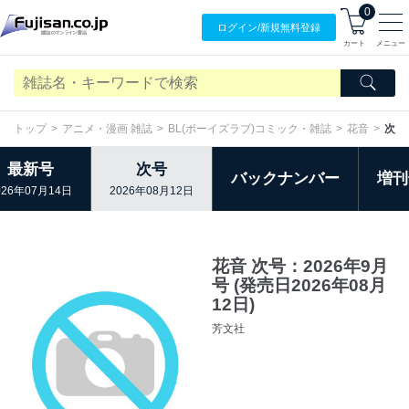
0
ログイン/
新規無料
登録
カート
メニュー
トップ
アニメ・漫画 雑誌
BL(ボーイズラブ)コミック・雑誌
花音
次号
最新号
次号
バックナンバー
増刊
026年07月14日
2026年08月12日
花音 次号：2026年9月
号 (発売日2026年08月
12日)
芳文社