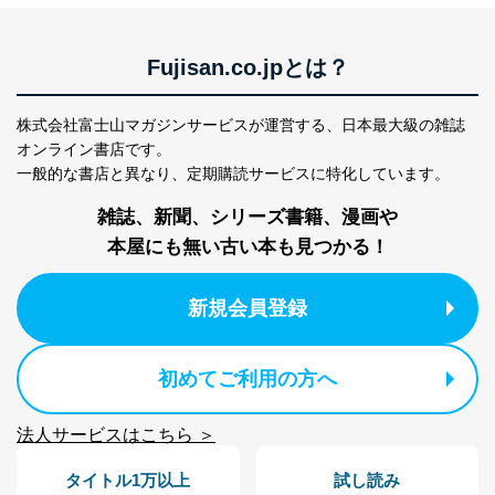
設定しています。
個人情報保護マネジメントシステムの継続的改善
Fujisan.co.jpとは？
当社は、内部監査及びマネジメントレビューの機会を通
じて、個人情報保護マネジメントシステムを継続的に改
善し、常に最良の状態を維持します。
株式会社富士山マガジンサービスが運営する、
日本最大級の雑誌
オンライン書店です。
苦情及び相談受付け窓口
一般的な書店と異なり、
定期購読サービスに特化しています。
貴殿の個人情報及び当社の個人情報保護マネジメントシ
雑誌、新聞、シリーズ書籍、漫画や
ステムに関するご相談及び苦情については以下までご連
本屋にも無い古い本も見つかる！
絡ください。
適切、かつ迅速に対応させていただきます。
新規会員登録
株式会社富士山マガジンサービス 個人情報問い合わせ
係
TEL：0570-200-223
FAX：03-5459-7073
初めてご利用の方へ
e-mail：
cs@fujisan.co.jp
改訂：2025年2月20日
法人サービスはこちら ＞
制定：2005年4月1日
株式会社富士山マガジンサービス
タイトル1万以上
試し読み
代表取締役会長 西野 伸一郎