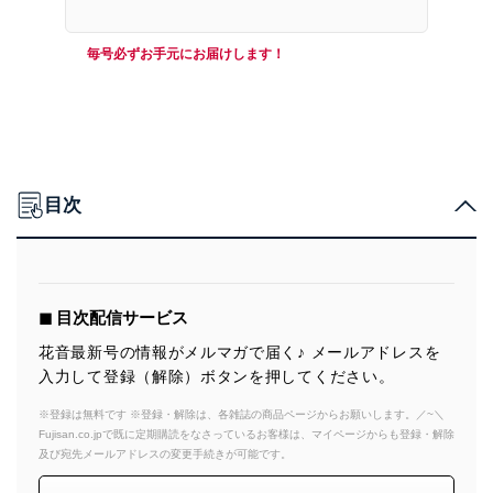
毎号必ずお手元にお届けします！
目次
◼︎ 目次配信サービス
花音最新号の情報がメルマガで届く♪ メールアドレスを
入力して登録（解除）ボタンを押してください。
※登録は無料です ※登録・解除は、各雑誌の商品ページからお願いします。／~＼
Fujisan.co.jpで既に定期購読をなさっているお客様は、マイページからも登録・解除
及び宛先メールアドレスの変更手続きが可能です。