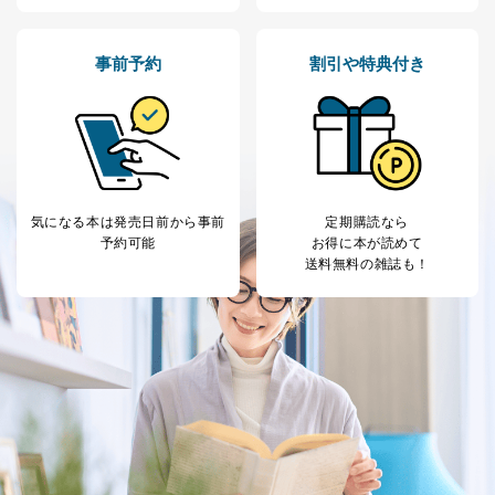
ス、キャンペーン等の広告の案内
当社の定期購読サ
のため
1
ービス等をご利用
個人が特定できない形で取得した
の方の個人情報
事前予約
割引や特典付き
閲覧履歴や購買履歴等の情報を分
析して、趣味・嗜好に
応じた新商品・サービスに関する
広告のため
当社にお問合わせ
お問い合わせ対応、トラブル対
2
いただいた方の個
処、オペレーター教育など応対品
人情報
質向上のため
カスタマーQ＆Aサイトの投稿内容
気になる本は
発売日前から事前
定期購読なら
の確認のため
予約可能
お得に本が読めて
ｅメール等によるカスタマーQ＆A
送料無料の雑誌も！
当社カスタマーQ＆
サイトのサービス内容のご案内の
3
Aサービス利用者
ため
ｅメール等による商品、サービ
ス、キャンペーン等の広告に関す
るご案内のため
採用応募者の方の
4
採用選考、ご連絡のため
個人情報
当社の従業者の個
人事、総務などの雇用管理等のた
5
人情報
め
パートナー（提携
購入商品配送のため
企業）からの委託
提携企業及びお客様がご購入され