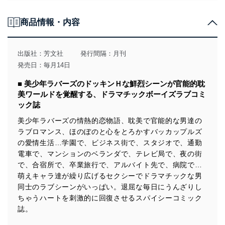
個人情報の取得・利用・提供について
商品情報・内容
当社は、個人情報の取得・利用・提供に際して、その利
用目的を明確にし、本人の同意を得たうえで利用目的の
達成に必要な範囲内で適法かつ公正な手段によって取
出版社：
芳文社
発行間隔：月刊
得・利用・提供を行います。また、当社が保有している
発売日：毎月14日
個人情報は、同意を得ずに目的外利用、第三者への提
供・開示は行いません。当社においてはこれらの取り組
■ 美少年ラバーズのドッキンＨな鮮烈シーンが官能的耽
みを確実にするため、従業者等の教育を徹底してまいり
美ワールドを覚醒する、ドラマチックボーイズラブコミ
ます。また、目的外利用を行わないために、適切な管理
ック誌
措置を講じます。
美少年ラバーズの情熱的恋物語、耽美で官能的な男達の
法令遵守
ラブロマンス、ほのぼのと心をとろかすバッカップルズ
の愛情生活…学園で、ビジネス街で、スタジオで、通勤
当社は、個人情報に関連する法令、国が定める指針及び
その他の規範を遵守します。また、当社の管理の仕組み
電車で、マンションのベランダで、テレビ局で、夜の街
に、これらの法令及びその他の規範を常に適合させま
で、合宿所で、卒業旅行で、アルバイト先で、病院で…
す。
萌えキャラ達が繰り広げるセクシーでドラマチックな男
同士のラブシーンがいっぱい。退屈な毎日にうんざりし
個人情報の安全管理措置
ちゃうハートを刺激的に回復させるスパイシーコミック
当社は、個人情報の正確性及び安全性を確保するため
誌。
に、下記セキュリティ対策をはじめとする安全対策を実