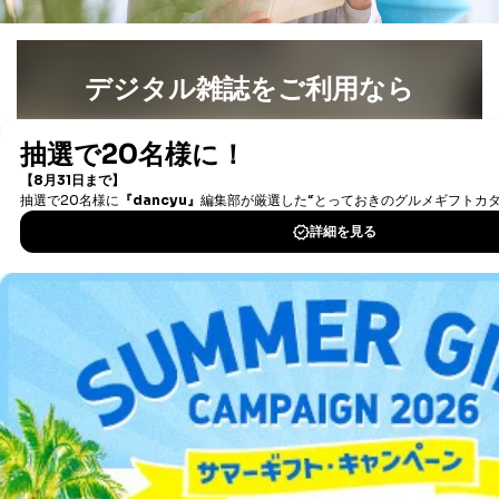
により当社の
た商品の発売元企業からのｅメー
6
定期購読サービス
ル等による商品、
等をご利用の方の
サービス、キャンペーン等の広告
デジタル雑誌をご利用なら
個人情報
に関するご案内のため
当社のサービス利用状況の把握お
よびその分析のため
最新号〜バックナンバーまで7000冊以上の雑誌
（電子
お問い合わせ対応、トラブル対
書籍）が無料で読み放題！
SNS公式アカウン
処、オペレーター教育など応対品
タダ読みサービス
を楽しもう！
7
トに登録された方
質向上のため
の個人情報
その他当社のプライバシーポリシ
ー等にて公表する利用目的達成の
DOWNLOAD FOR IOS
ため
※上記の利用目的のうちNo.1～5については保有個人デ
DOWNLOAD FOR ANDROID
ータ（開示対象個人情報）の利用目的であり、下記4.の
開示等のご請求に対応させていただきます。
なお、6、7については、パートナー（提携企業）様又は
各SNS運営会社様にご請求いただきますようお願い致し
ご利用方法はこちら
ます。
３．個人情報の第三者提供について
総合案内
当社は、取得した個人情報を適切に管理し､あらかじめ
本人の同意を得ることなく第三者に提供することはあり