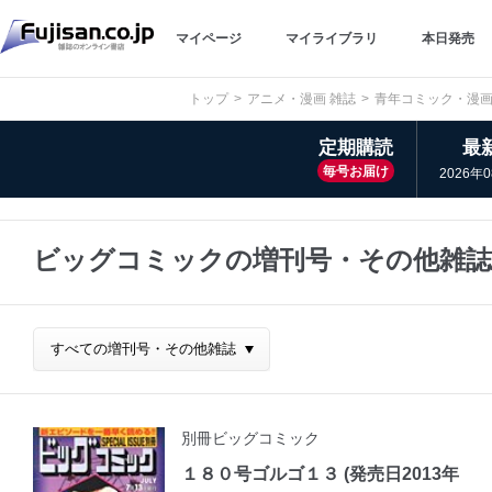
マイページ
マイライブラリ
本日発売
トップ
アニメ・漫画 雑誌
青年コミック・漫
定期購読
最
毎号お届け
2026年
ビッグコミックの増刊号・その他雑誌
別冊ビッグコミック
１８０号ゴルゴ１３ (発売日2013年