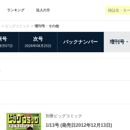
ランキング
法人の方
画
ビッグコミック
増刊号・その他
新号
次号
バックナンバー
増刊号・
08月07日
2026年08月25日
別冊ビッグコミック
1/13号 (発売日2012年12月13日)