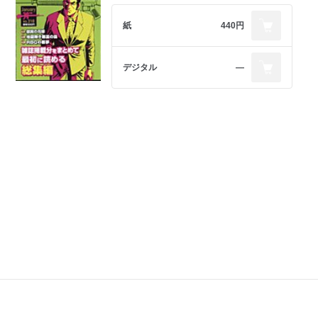
紙
440円
デジタル
―