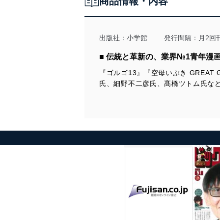
商品情報・内容
出版社：
小学館
発行間隔：月2回
■ 伝統と革新の、業界№1青年漫画
『ゴルゴ13』『空母いぶき GREAT
氏、細野不二彦氏、髙橋ツトム氏な