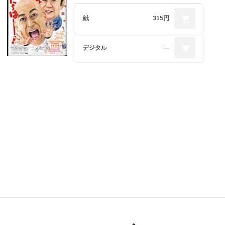
紙
315円
デジタル
―