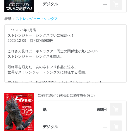
大人になって出会ったガンプラとその魅力!
デジタル
―
佐藤藍子
見えないところまでこだわり抜くことが、もはや使命。
表紙：
ストレンジャー・シングス
自作パーツを使って唯一無二の機体に!
大河元気
Fine 2026年1月号
ストレンジャー・シングスついに完結へ！
クセ強めな個性派コレクターたちが集結!
2025-12-09 特別定価980円
“好き”を極めた先にある俺流ガンプラ道!
これさえ見れば、キャラクター同士の関係性が丸わかり!?
ファンが自作ガンプラとともに語る!
ストレンジャー・シングス相関図。
ガンダムシリーズの魅力。
最終章を迎えた、あのネトフリ作品に迫る。
巡って、沼って、楽しめる!
世界がストレンジャー・シングスに熱狂する理由。
プラモカルチャーが息づく街・静岡を散策。
完結編・シーズン5が100倍面白くなる〝まとめ〟がココに!
ガンプラが生まれる瞬間がここに!
ストレンジャー・シングスの世界を裏と表から大解剖。
ファンを魅了する〝聖地〟バンダイホビーセンターへ。
2025年10月号 (発売日2025年09月09日)
〝裏側の世界〟の住人は、想像以上にヤバい!
リンプラと行く聖地は“買って・作って・見て楽しむ”そんな場所だった。
クリーチャー全員集合!
ガンダムベース東京で味わうガンプラの最前線!
紙
980円
天川れみ ＆ 尾本侑樹奈（LINKL PLANET）
ホーキンスを脅かす、謎の生物を観察せよ!
クリーチャー図鑑。
ここでしか出会えないガンプラがある。
デジタル
―
聖地限定モデルが放つ特別な存在感。
不器用で愛おしい男、