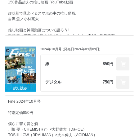
150作品超えの推し映画+YouTube動画
日本で刻まれる新たな歴史に世界が注目!
趣味別で見比べるスマホの中の推し動画。
2025年には何がある? スター・ウォーズ News!
吉沢 悠／小林亮太
スター・ウォーズを手掛けた
推し映画と神回動画について語ろう!
ルーカスフィルムとは?
中村 蒼／前原 滉／俵山 峻（スクールゾーン）／KAZ（数原龍友・
GENERATIONS）
STAR WARS ITEM CATALOG
大人がワクワクする140個OVER!
2024年10月号 (発売日2024年09月09日)
映画系YouTubeのキーパーソンに聞いた
人生を変えた珠玉のシネマ。
SNS界隈で話題のあのグループは作品のファン!?
大島育宙／ジャガモンド斉藤／かいばしら／RaMu／おまけの夜
紙
850円
KOMOREBIが語る俺たちのスター・ウォーズ!
寝落ちと動画視聴の正しい向き合い方。
STAR WARS好き集結! KOMOREBI×漫才師ミキ。
もしも〇〇だったら……勝手に妄想談義!
デジタル
750円
映画マニア・こがけんの「Oh! エイガー!」な視点。
試し読み
全13部門でそれぞれトップ3に選ばれるのは?
映画好きは知っている!?
第9回Fineメンズ美容大賞!
Fine 2024年10月号
シリーズ映画の「2」が最高におもしろい説。
東京エリア探訪
特別定価850円
デロリアンの登場から40年今だからこそ振り返ろう!
カチクラ
僕らに響く音と酒
芸人・みちおのタランティーノ♡愛
もし、理想のあの娘と遊べたら。
川畑 要（CHEMISTRY）×大野雄大（Da-iCE）
河内裕里
TOSHI-LOW（BRAHMAN）×大木伸夫（ACIDMAN）
座談会から導く女性がリアルに見てるもの。