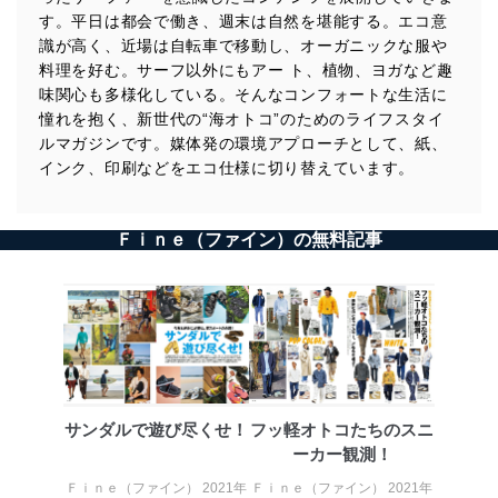
す。平日は都会で働き、週末は自然を堪能する。エコ意
識が高く、近場は自転車で移動し、オーガニックな服や
料理を好む。サーフ以外にもアー ト、植物、ヨガなど趣
味関心も多様化している。そんなコンフォートな生活に
憧れを抱く、新世代の“海オトコ”のためのライフスタイ
ルマガジンです。媒体発の環境アプローチとして、紙、
インク、印刷などをエコ仕様に切り替えています。
Ｆｉｎｅ（ファイン）の無料記事
サンダルで遊び尽くせ！
フッ軽オトコたちのスニ
ーカー観測！
Ｆｉｎｅ（ファイン） 2021年
Ｆｉｎｅ（ファイン） 2021年