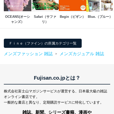
OCEANS(オーシ
Safari（サファ
Begin（ビギン）
Blue.（ブルー）
ャンズ）
リ）
Ｆｉｎｅ（ファイン）の所属カテゴリ一覧
メンズファッション 雑誌
メンズカジュアル 雑誌
>
Fujisan.co.jpとは？
株式会社富士山マガジンサービスが運営する、
日本最大級の雑誌
オンライン書店です。
一般的な書店と異なり、
定期購読サービスに特化しています。
雑誌、新聞、シリーズ書籍、漫画や