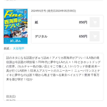
目次(2)
五十嵐カノアとその家族のカリフォルニアやサーフィンとの繋がり！
全12部門で選出されたベストコスメに注目!
2024上半期コラボ＆別注スペシャルティスニーカー。
第8回Fineメンズ美容大賞!
2024年6月号 (発売日2024年05月09日)
コラボスニーカーで上半期を振り返る。
渋谷・原宿で売れてるスニーカーランキング！
お酒がうまくなる音楽醸造の世界。
コレクターが絶対に 手放さないスニーカー。
紙
850円
専門店のバックヤードは激レア品の宝庫だ。
“敷居が低く奥が深い”タワーヴァイナルがアツい。
あの人が絶対に売らない靴とは？
人が集まる渋谷店と関西での新たな挑戦!
ロンハーマンが手掛ける新コンセプトストアって？
デジタル
650円
スニーカーで行く休日のサーフタウン！
音楽とビールという最高の組み合わせ！
試し読み
アクティブな僕らの夏にはちょい短め＆ワイドがいい！
売り子の笑顔に癒やされて。
ナイキのノベルティっていつ見てもユニーク！
表紙：
大谷翔平
街の足元を調べるとNで始まる２社だらけ！
HMVレコードショップ 渋谷の初代店長が語る!
FineなMOVIE
急成長のレコードに今、注力するワケ。
話のネタになる話題がぎゅう詰め！アメリカ西海岸がアツい！/LA熱の発
速水もこみちの服×食。
信源は今話題の球技場！/70年代に夢中なLAの人々！/今どきホットドッグ
漫画 東京カンミナーレ
ほか
の世界。/カルチャー色の強い店とそこで働く人！/ハリウッド俳優 鈴木一
今どきサーファーのONとOFF!
真が行くLA郊外！/日本人アスリートのスニーカー！ ニューバランスとナ
イケてる人が実践する理想のカラダづくり。
イキに夢中なのは誰？/朝から晩まで遊べる東京ベイエリア！豊洲 千客万
パリ五輪アスリート Vol.6 根附海龍
来を遊び倒す！/ほか
Buddy The Watch!
私とデートして！もっと！遊んで！【岸みゆ ♯#ババババンビ】
Fine INFORMATION
イクラさんがこよなく愛するアメ車のこと。
目次(1)
自転車でお洒落に街クルーズ！【下北沢】
目次(2)
FINEST THINGS
アメリカ西海岸がアツい！