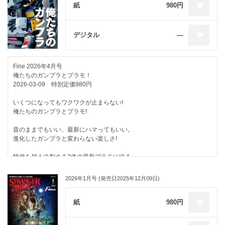
2000年代のウルトラヒロインたち。
紙
980円
作品に華を咲かせた､あの子に会いたい!
スター・ウォーズ愛の究極形がここに集結!?
最上もが／黒木ひかり
これが俺のコレクション!
デジタル
―
キャラクター設定に時代が現れている!?
ライトセーバー以外にも、知っておきたい武器がある。
ヒロインからひも解く昭和・平成・令和の女性像。
キャラクターとともに刻まれた名武器たち。
時代ごとにアップデートされた怪獣のイメージに注目!
Fine 2026年4月号
SWコレクションで部屋の中が銀河に!?
変わったヤツと変わらないヤツ。
俺たちのガンプラとプラモ！
西洸人（INI）
2026-03-09 特別定価980円
伝説のヒロインと特撮文化の継承者が語る。
さらなる沼の世界へようこそ!
「ウルトラマンシリーズ」の魅力と神髄。
いくつになってもワクワクが止まらない!
SW愛が深まるグッズ図鑑。
桜井浩子（「ウルトラマン」フジ・アキコ隊員役／円谷プロダクション
俺たちのガンプラとプラモ!
コーディネーター）×辻本貴則（「ウルトラマンテオ」メイン特技監督）
ディン・ジャリンとグローグーが紡ぐ、新しい物語。
昔のままでもいい、最新にハマってもいい。
ふたりが導く新たな銀河！
ほか
進化したガンプラと変わらない楽しさ!
スター・ウォーズがつないだ親子の愛!
時代を超えて刺さる2体の最新プラモに迫る。
山下幸輝（WILD BLUE）
最新ガンプラで味わう2つの宇宙!
ほか
2026年1月号 (発売日2025年12月09日)
作るだけじゃ物足りない!
塗装とウェザリングでオリジナルな機体を。
片桐 仁
紙
980円
キッカケは何気ない会話から始まった。