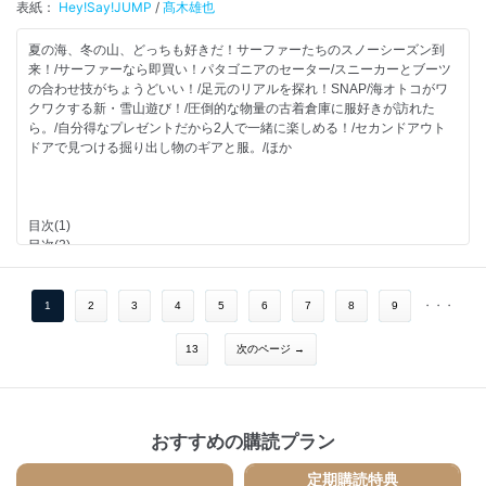
世界でここにしかないフェンダー旗艦店に集う男たち！
表紙：
Hey!Say!JUMP
/
髙木雄也
次号予告/海オトコのための今月のSHOP
アクティブな彼女はどんな私服を着ているの？
【デジタル特典】本郷柚巴と僕の妄想水着デート。
Spotifyまとめから導く 今、聴きたい曲とやりたいこと。
夏の海、冬の山、どっちも好きだ！サーファーたちのスノーシーズン到
冬のスタイル作りは顔まわりのモノ選びが大事！
来！/サーファーなら即買い！パタゴニアのセーター/スニーカーとブーツ
その服、小物どこのやつ？
の合わせ技がちょうどいい！/足元のリアルを探れ！SNAP/海オトコがワ
サーフライクに遊べるゲレンデで雪山時間を充実させよう！
クワクする新・雪山遊び！/圧倒的な物量の古着倉庫に服好きが訪れた
雪山遊びの楽しさが詰まった〈星野リゾート リゾナーレトマム〉へ！
ら。/自分得なプレゼントだから2人で一緒に楽しめる！/セカンドアウト
FineなMOVIE
ドアで見つける掘り出し物のギアと服。/ほか
速水もこみちの服×食。【ボンディングパーカ×チキンシチュー】
東京カンミナーレ
COLLECTION to COLLECTION
今どきサーファーのONとOFF！
目次(1)
パリ五輪アスリート vol.2 楢﨑智亜
目次(2)
キビキビ走るクルマが最高！【トヨタ／ランドクルーザー（GRスポー
五十嵐カノアとその家族のカリフォニアやサーフィンとの繋がり！
ツ・ディーゼル）】
海好きな大人が雪山遊びにハマったら。
Buddy The Watch!
サーファーたちのスノーシーズン到来！
1
2
3
4
5
6
7
8
9
・・・
私とデートして！もっと！遊んで！【二瓶有加 vol.2】
海オトコがワクワクする新・雪山遊び！
Ikura’s American Automobile!【1976シボレー モンテカルロ】
サウナｰ×サーファーは雪山遊びも、サウナ次第!?
13
次のページ →
自転車でお洒落に街クルーズ！【経堂】
冬サーファーは雪の降る山で波に乗る！
私と海と、音の追憶。【松田歩】
海好きが見つけた雪山シークレットポイント！
FINEST THINGS
彼女とゲレンデに行ったらここでコレを食べないと。
定期購読のご案内
圧倒的な物量の古着倉庫に服好きが訪れたら。
別冊ムックのご紹介
おすすめの購読プラン
自分得なプレゼントだから２人で一緒に楽しめる！
SHOP LIST
世の中すべてに寄り添うセーターが、今欲しい！
Fine INFORMATION
定期購読特典
セカンドアウトドアで見つける掘り出し物のギアと服。