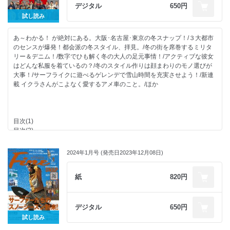
最近、古着がマイブーム！こだわりの話を聞いてみた。
ラド】
デジタル
650円
部屋作りの軸になるアメリカンヴィンテージ。
自転車でお洒落に街クルーズ！【参宮橋】
試し読み
古着の街巡り。in中崎町
FINEST THINGS
古着の街巡り。in中目黒・祐天寺
SHOP LIST
あ～わかる！ が絶対にある。大阪･名古屋･東京の冬スナップ！/３大都市
アクティブな趣味を持つ男は、ワイルドなクルマで遊び倒す！
Fine INFORMATION
のセンスが爆発！都会派の冬スタイル、拝見。/冬の街を席巻するミリタ
サーファーとベーグルって実はとってもいい関係！
男のキャンプめし。【男らしく燻製で仕上げた海鮮食材の春サラダ！】
リー＆デニム！/数字でひも解く冬の大人の足元事情！/アクティブな彼女
アクティブな大人が選ぶ使えるメンズコスメ、大公開！
次号予告／海オトコのための今月のSHOP
はどんな私服を着ているの？/冬のスタイル作りは顔まわりのモノ選びが
FineなMOVIE
【デジタル特典】本郷柚巴と僕の妄想水着デート。
大事！/サーフライクに遊べるゲレンデで雪山時間を充実させよう！/新連
速水もこみちの服×食【大人見えするカーディガン×アマトリチャーナ】
載 イクラさんがこよなく愛するアメ車のこと。/ほか
漫画 東京カンミナーレ
コスメフェスティバルで身だしなみアイテムを揃えよう！
COLLECTION to COLLECTION
今どきサーファーのONとOFF！
目次(1)
日本流のスケートボードで１番を目指すことの意味。
目次(2)
Buddy The Watch!
Fine×CCC 五十嵐カノアとその家族のカリフォルニアやサーフィンとの
私とデートして！もっと！遊んで！【本郷柚巴編Vol.01】
繋がり！
別冊ムックのご紹介
2024年1月号 (発売日2023年12月08日)
ライフスタイルが変わったあのギアや服との出会い。
Ikura’s American Automobile!
サーファー×黒アウターはどうやって個性出しする？
自転車でお洒落に街クルーズ！【雑司が谷】
あ～わかる！ が絶対にある。大阪･名古屋･東京の冬スナップ！
紙
820円
定期購読のご案内
みんなの共感を呼ぶ冬スタイルSNAP！
別冊ムックのご紹介
ランクルとハイエースで今度の週末はどこに行く？
FINEST THINGS
３大都市のセンスが爆発！都会派の冬スタイル、拝見。
SHOP LIST
デジタル
650円
冬の街を席巻するミリタリー＆デニム！
Fine INFORMATION
試し読み
数字でひも解く冬の大人の足元事情！
男のキャンプめし。【炊き込みチキンライスで作る逆転風オムライス！】