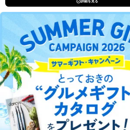
DOWNLOAD FOR IOS
DOWNLOAD FOR ANDROID
ご利用方法はこちら
総合案内
アフィリエイト
採用情報
プレスリリース
お問い合わせ
利用規約
プライバシーポリシー
特定商取引法に基づく表示
会社案内
出版社の皆様へ
投資家の皆様へ
サイトマップ