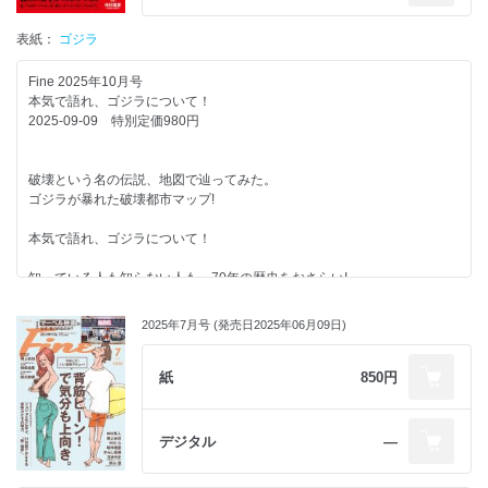
ジム・ホッパーの魅力。
ほか
表紙：
ゴジラ
集める理由は〝ただ好き〟だから。
コレクターがこよなく愛する自慢の推しグッズ!
Fine 2025年10月号
本気で語れ、ゴジラについて！
一緒に育ったからこそわかる
2025-09-09 特別定価980円
ストシンのリアル!
ラストシーズンと同時に〝見て・着て・履いて〟楽しむ。
破壊という名の伝説、地図で辿ってみた。
最新コラボ、狙うなら今。
ゴジラが暴れた破壊都市マップ!
ファン芸人集結!
本気で語れ、ゴジラについて！
俺流、ストシンの楽しみ方。
品川 祐（品川庄司）／小宮浩信、相田周二（三四郎）／森本晋太郎（ト
知っている人も知らない人も、70年の歴史をおさらい!
ンツカタン）／エース（バッテリィズ）
ゼロから始めるゴジ活。
2025年7月号 (発売日2025年06月09日)
もう一度観たい&聴きたい!
“好き”が部屋を侵略中!ゴジラと暮らす、私の日常。
あのシーンと、あの名曲。
東雲うみ
紙
850円
’80sアメカジで再現!
ゴジラのモノマネってウケるんや!
ホーキンスの青春スタイル。
～僕が人に笑ってもらえる喜びを知ったとき～
なだぎ武
デジタル
―
FRUITS ZIPPER 仲川瑠夏の
〝やりたいコト・会いたいヒト〟
TOKYO FM『喋るズ』とコラボ!