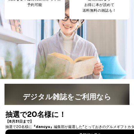
予約可能
お得に本が読めて
送料無料の雑誌も！
デジタル雑誌をご利用なら
最新号〜バックナンバーまで7000冊以上の雑誌
（電子
書籍）が無料で読み放題！
タダ読みサービス
を楽しもう！