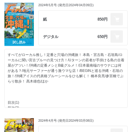
男のキャンプめし。
日本人アスリートのスニーカーに注目！
2024年5月号 (発売日2024年04月09日)
SHOP LIST
カルチャー色の強い店とそこで働く人！
刊行形態変更のお知らせ
原宿にデウスが戻ってきた。
次号予告/海オトコのための今月のSHOP
1度は訪れたいLA郊外の魅力！
紙
850円
【デジタル特典】岸みゆと僕の妄想水着デート
パタゴニアのイラストを描いているのは誰？
【デジタル特典】スニーカーのココが好きだ！
LAの横乗り好きは70sや個性的がお好き。
【デジタル特典】スニーカー大図鑑！
今どきホットドッグの世界。
デジタル
650円
五十嵐カノアとその家族のカリフォルニアやサーフィンとの繋がり！
試し読み
真っ黒のボードが話題になった１日。
東京ベイエリアには遊べる場所がいっぱい！
すべてがローカル推し！定番と穴場の沖縄旅！ 本島・宮古島・石垣島/ロ
豊洲 千客万来を遊び倒す！
ーカルに聞い宮古ブルーの見つけ方！/Uターンの若者が手掛ける島の古着
海辺のアーバンシティは朝から晩まで遊べる！
屋がアツい！/沖縄の定番メシとB級グルメ！/日本最南端のサウナには何
FineなMOVIE
がある？/地元サーファーが通う激ウマな店！/BEGINと巡る沖縄・石垣の
速水もこみちの服×食【ギミックシャツ×ビーツのリゾット】
旅！/沖縄アイスの代表格ブルーシールをひも解く！ 橋本良亮/参宮橋でぶ
漫画 東京カンミナーレ
らり散歩！ 髙木雄也/ほか
COLLECTION to COLLECTION
今どきサーファーのONとOFF！
パリ五輪アスリート
Buddy The Watvh!
目次(1)
私とデートして！もっと！遊んで！【福留光帆】
目次(2)
海を眺めながら極上のランチに舌鼓！
五十嵐カノアとその家族のカリフォルニアやサーフィンとの繋がり！
イクラさんがこよなく愛するアメ車のこと。
海でも街でもこの1足で！
自転車でお洒落に街クルーズ！【元住吉】
2024年4月号 (発売日2024年03月08日)
すべてがローカル推し！ 定番と穴場の沖縄旅！
FINEST THINGS
宮古ブルーと石垣ブルーの定番と穴場スポット！
SHOP LIST