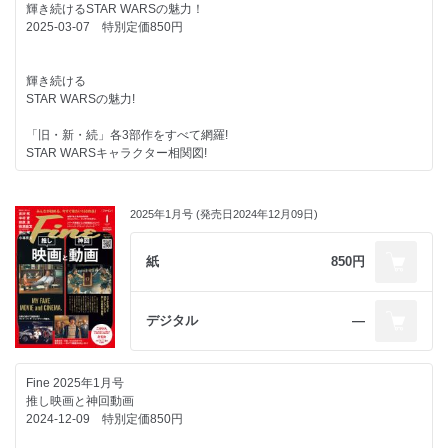
13部門で全力チェック! 秋～冬を乗り切るコスメの最前線。
輝き続けるSTAR WARSの魅力！
21日間でかなえる
第10回Fineメンズ美容大賞!
2025-03-07 特別定価850円
脱・猫背ストレッチ。
映画が大好き!
気取りがなく、凛とした空気が心地いい。
FRUITS ZIPPER 仲川瑠夏の
輝き続ける
背筋が〝スッと〟伸びる店へ。
“やりたいコト・会いたいヒト”
STAR WARSの魅力!
恒松祐里さん流
もし、理想のあの娘と遊べたら。
「旧・新・続」各3部作をすべて網羅!
「しなやかに生きる心」とは。
森脇梨々夏
STAR WARSキャラクター相関図!
プロ野球の解説者が明かす
ほか
いろんな世代のスター・ウォーズラバーズに聞いた!
観戦術と観る姿勢!
年代別に見る新たな作品の魅力。
2025年1月号 (発売日2024年12月09日)
マーベル作品はなぜ人々をひきつけるのか?
みんなが気づいていない！ EP7～9の魅力を探す。
川口ゆりな
ジャガモンド斉藤
紙
850円
北海道のサウナで
もしフォースが使えたら……。
ココロもカラダもととのう。
伊藤一朗（Every Little Thing） × ☆Taku Takahash（i m-o）
デジタル
―
ほか
銀河の冒険が彩るわたしの幸せ時間。
加藤史帆
Fine 2025年1月号
推し映画と神回動画
コレクターたちのふか～いスター・ウォーズ愛!
2024-12-09 特別定価850円
作品への愛があふれるスターケースに潜入。