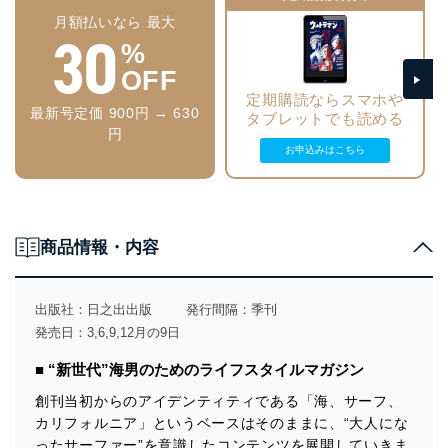
男のキャンプめし。【ジューシーな牛コマ切れ肉のベーコン巻きステー
ウワサのSJSカスタムが日本に初上陸したんだって！
月額払いなら 最大
キ！】
30
履いてるのは何？SNAP!足元のリアルを探れ。
次号予告/海オトコのための今月のSHOP
%
世界中のスニーカー好きが最近のアシックスに注目！
【デジタル特典】まだまだいるカッコいい男たち。激写!おかわりSNAP!
スニーカー慣れした足が選ぶ合わせ技ブーツとは？
OFF
【デジタル特典】二瓶有加と僕の妄想水着デート。
FineなMOVIE
定期購読ならスマホや
速水もこみちの服×食。【ざっくりニット×オニオンスープ】
最新号定価 900円 → 630
タブレットでも読める
漫画 東京カンミナーレ
円
COLLECTION to COLLECTION
お申込みはこちら
今どきサーファーのONとOFF
パリ五輪アスリート 代表の座を勝ち取ったその先のサーフィンとは？
キビキビ走るクルマが最高！【BMW/X1】
Buddy The Watch
私とデートして！もっと！遊んで！【二瓶有加】
商品情報・内容
自転車でお洒落に街クルーズ！【金町】
私と海と、音の追憶。【杉本琢弥】
FINEST THINGS
定期購読のご案内
出版社：
日之出出版
発行間隔：季刊
別冊ムックのご紹介
発売日：3,6,9,12月の9日
SHOP LIST
Fine INFORMATION
■ “新世代”海男のためのライフスタイルマガジン
男のキャンプめし。【1度で2度楽しめるとろ～り鶏だんご！】
次号予告/海オトコのための今月のSHOP
創刊当初からのアイデンティティである「海、サーフ、
【デジタル特典】二瓶有加と僕の妄想水着デート。
カリフォルニア」というベースはそのままに、“大人にな
ったサーファー”を意識したコンテンツを展開していきま