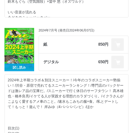
鈴木もぐら（空気階段）×畠中 悠（オズワルド）
ほか
『ストレンジャー・シングス』からひも解く80年代カルチャー。
いい音楽が流れる
今どきのミュージックバー。
これを見たら、スノボやスキーに行きたくなる。
chelmico
気分がアガる雪山映画＋動画!
2024年7月号 (発売日2024年06月07日)
アーティストが語る、音楽と酒。
日本市場でABEMAが成功したワケは?
ハナレグミ／YONA YONA WEEKENDERS／CHICO CARLITO
紙
850円
スキマ時間で楽しめるショート映画の世界。
3枚のレコードで各地の店を知る。
スマホ時代の新たな主流!? 縦型映画って何?
ローカルがハマるいい音の場所。
デジタル
650円
札幌／松本／名古屋／京都／大阪／福岡／沖縄
イクラさんがこよなく愛するアメ車のこと。
試し読み
1965 シボレー コルベット C2
レコード愛を貫くコレクターの部屋!
2024年上半期コラボ＆別注スニーカー！/今年のコラボスニーカー勢揃
もし、理想のあの娘と遊べたら。
い！/渋谷・原宿で売れてるスニーカーランキング！/専門店のバックヤー
芸人・永野のYouTubeチャンネルとのコラボ企画開催。
FILE #2 榎原依那
ドは激レア品の宝庫だ。/スニーカーで行く休日のサーフタウン！ 髙木雄
ゴッホより普通にロックが好き!
也・橋本良亮/イケてる人が実践する理想のカラダづくり。/イクラさんが
ほか
こよなく愛するアメ車のこと。/速水もこみちの服×食。/私とデートし
こだわりの逸品で、音楽ライフを格上げ!
て！もっと！遊んで！ 岸みゆ（#ババババンビ）/ほか
日常的に使えるギアで最高の音楽を!
半田健人
昭和ポップスとお酒。
目次(1)
Night Tempo