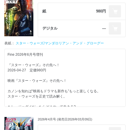
ウルトラマンの魅力と
ダンスに通じる身体表現。
紙
980円
世界（EXILE／FANTASTICS from EXILE TRIBE）
王道じゃない！？ だからこそ惹かれる存在がいる。
デジタル
―
闇に堕ちたウルトラマンたち。
ヒーローや怪獣を身近に感じられるスポットへ!
表紙：
スター・ウォーズ/マンダロリアン・アンド・グローグー
ウルトラマンに会いに行こう。
東京・祖師ヶ谷大蔵 編／福島・須賀川 編
Fine 2026年6月号増刊
足を踏み入れたら､そこはエモい世界だった。
『スター・ウォーズ』その先へ！
須賀川特撮アーカイブセンターへ。
2026-04-27 定価980円
なぜ愛され続けるのか? その理由を語る。
映画『スター・ウォーズ』その先へ！
ファン目線と俳優目線2つの視点で見るウルトラマン。
濱田龍臣
カノンを知れば“映画もドラマも新作も”もっと楽しくなる。
スター・ウォーズを正史で読み解く。
定番、レアもの、変わりダネが盛りだくさん!
今すぐ手に入れられるウルトラグッズ大集合!
もし、ジェダイだったらどうやって生きる?
中村嶺亜（KEY TO LIT）
60周年を記念し､12のキャラクターがグラフィティ風のアートに!
2026年4月号 (発売日2026年03月09日)
あのヒーローが持つ“新たな顔”!
“銀河の世界っぽいファッション”で気取ってみた。
仲川瑠夏（FRUITS ZIPPER）