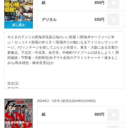
旅のルートにねじ込みたい、定番メシと島人の推しメシ。
紙
850円
Fine INFORMATION
コーレーグースの意外でおいしい使い方。
男のキャンプめし。【ガツンと食べ応えおｎあるブロッコリーチキンパエ
沖縄サウナ完全攻略。ととのう?は南国でも！
リア！】
ゆるい島時間の中で触れ合う青い海と心地よい島の人々。
次号予告／海オトコのための今月のSHOP
デジタル
650円
山も海も穴場だらけ神秘的な島を遊び尽くす。
【デジタル特典】福留光帆と僕の妄想水着デート。
試し読み
BEGIN・比嘉栄昇が語る僕が大事にしたい石垣島。
意外と穴場、しっかり離島。伊江島の魅力を探ってみた！
今どきのアメリカ西海岸流居心地のいい部屋！/西海岸サーファーに学
うちなんちゅたちが愛するブルーシールが食べたい！
ぶ！カッコイイ部屋の作り方！/部屋作りの軸になるアメリカンヴィンテ
全力で遊びたい大人のためのリゾートホテルで最高の休日を
ージ。/ヴィンテージを探してぶらりと街巡り。東京・大阪にある古着の
居心地のいいホテルで暮らすように過ごそう。
新拠点。下北沢・中目黒、祐天寺、中崎町/マイブームの話をしよう！ 岡
海と森に囲まれて過ごす非日常感たっぷりなステイ。
田義徳・宇野薫・犬飼智也/女子ウケ必至のアマトリチャーナ！速水もこ
オシャレなスーベニアを扱うローカルショップへGO！
みち/髙木雄也・橋本良亮/ほか
世代を問わずに愛されるBB550とどこへ行く？
この世にひとつの550が誕生！
FineなMOVIE
速水もこみちの服×食【豪快サーモングリルサンド】
目次(1)
東京カンミナーレ
目次(2)
COLLECTION to COLLECTION
五十嵐カノアとその家族のカリフォルニアやサーフィンとの繋がり！
ナイキOTCたちが履く渾身の1足はなんだ？
今どきの居心地がいい部屋！
今どきサーファーのONとOFF!
2024年2・3月号 (発売日2024年01月09日)
アメリカ西海岸に学ぶカッコいい部屋の作り方。
パリ五輪アスリート vol.4シゲキックス（半井重幸)
現役CTサーファーの家は白＆黒を軸とした西海岸スタイル。
Buddy The Watch!
部屋作りも遊びのひとつだ！
紙
880円
私とデートして！もっと！遊んで！【本郷柚巴】
東京・大阪にある古着の新拠点。
別冊ムックのご紹介
古着の街巡り。in下北沢
イクラさんがこよなく愛するアメ車のこと。【1971キャデラックエルド