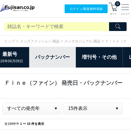
0
ログイン/
新規無料
登録
カート
メニュー
トップ
メンズファッション 雑誌
メンズカジュアル 雑誌
Ｆｉｎｅ（ファ
最新号
バックナンバー
増刊号・その他
026年06月09日
Ｆｉｎｅ（ファイン） 発売日・バックナンバー
全189件中
1 〜 15 件を表示