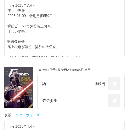
しゃべり倒せ! 勉強より楽しいゴジラ学。
ほか
Fine 2025年7月号
奥田修二（ガクテンソク）×橋本 直（銀シャリ）
正しい姿勢
2025-06-09 特別定価850円
コレクションに宿る俺とゴジラの物語。
背筋ピーン! で気分も上向き。
この秋、ゴジラに会いに行くという遊び方!
正しい姿勢。
〈西武園ゆうえんち〉の新たな『ゴジラ・ザ・ライド』にハマる人が増加
歌舞伎俳優
中!
尾上松也が語る「姿勢の大切さ」。
リアルなゴジラと出会える至福の10分間。
〝正しい姿勢〟の第1歩は、マインドセットから。
『ちびゴジラの逆襲』意外なキャラの誕生秘話。
思考を変えれば、姿勢も変わる!
映画の迫力を自分の部屋に。
2025年4月号 (発売日2025年03月07日)
トレーニングではなく、日常生活の中で少し意識するだけ!
飾ってシビれる、大人のゴジラ・グッズ集!
姿勢が「整う」座り方・立ち方・歩き方。
紙
850円
〝正しい姿勢〟のトリセツ!
飾るつもりが、増える増える増え過ぎる!
姿勢が整えば、ココロもカラダも整う。
深過ぎるゴジラソフビの沼。
デジタル
―
日常に取り入れるだけで姿勢がみるみるよくなる。
気づけば回してるゴジラのガシャポン！
カラダの歪みを整えて不調を改善しよう。
表紙：
スターウォーズ
特撮美術監督・三池敏夫さんが語る。
ただ寝るだけじゃもったいない!
デジタル時代における特撮の美学。
疲れたカラダが喜ぶ睡眠のコツ。
Fine 2025年4月号