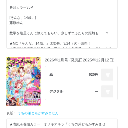
巻頭カラー35P
[そんな、14歳。]
藤原ゆん
数学を塩屋くんに教えてもらい、少しずつふたりの距離も……？
★MC『そんな、14歳。』①②巻、3/24（火）発売！
★本作品の発売を記念して、アニメイト全店でメッセージシートを
作成しました。
★同、メロンブックス全店でイラストカードを作成しました。
2026年1月号 (発売日2025年12月12日)
※記念品はそれぞれ別のもので、各書店・各店舗で配布形式は異な
ります。数量限定のため、なくなり次第終了となります。
紙
620円
試し読みコミックス電子版コミックス
春の新作読みきり祭♪
デジタル
―
[ピンクノイズが止まらない]
木内ラムネ
『月のお気に召すまま』の木内先生の最新作♡ 頭を打って、みんな
表紙：
うちの弟どもがすみません
の心の声が聞こえるようになった雨木（あまぎ）さん。彼女が心の
声を聞きたいのは……!?
★表紙＆巻頭カラー オザキアキラ「うちの弟どもがすみませ