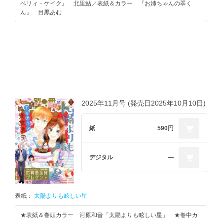
ベリィ・ケイク』 北里鮎／表紙＆カラー 『お姉ちゃんの翠く
ん』 目黒あむ
2025年11月号 (発売日2025年10月10日)
紙
590円
デジタル
―
表紙：
太陽よりも眩しい星
★表紙＆巻頭カラー 河原和音「太陽よりも眩しい星」 ★巻中カ