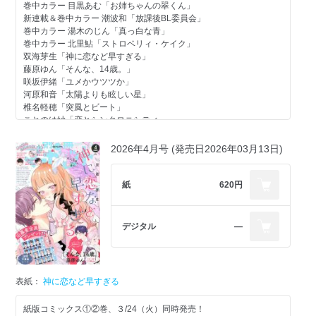
巻中カラー 目黒あむ「お姉ちゃんの翠くん」
新連載＆巻中カラー 潮波和「放課後BL委員会」
巻中カラー 湯木のじん「真っ白な青」
巻中カラー 北里鮎「ストロベリィ・ケイク」
双海芽生「神に恋など早すぎる」
藤原ゆん「そんな、14歳。」
咲坂伊緒「ユメかウツツか」
河原和音「太陽よりも眩しい星」
椎名軽穂「突風とビート」
ことのは紬「恋とシンクロニシティ」
原作：青山はるの 作画：ちづはるか「となりの席の深美くんがアイ
ドルになるかもしれない」
2026年4月号 (発売日2026年03月13日)
アリハラナオ「白銀シロのしつけかた」
桃白茉乃「だってこれが初恋」
紙
620円
別冊ふろく [別マ BABY 7月号]
中河友里、小山周、小松有希奈、小野ちどり、日吉あさ、七星郁
斗、一ノ瀬ハルコ
デジタル
―
表紙：
神に恋など早すぎる
紙版コミックス①②巻、３/24（火）同時発売！