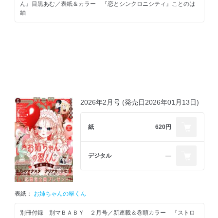
ん』目黒あむ／表紙＆カラー 『恋とシンクロニシティ』ことのは
紬
★桃白茉乃「だってこれが初恋」
◇別冊ふろく［別マ BABY 8月号］…倉瀬しの、潮波和、たなか
萌、をねんね、茂澄よもす、みはなだ純、黄身子
2026年2月号 (発売日2026年01月13日)
紙
620円
デジタル
―
表紙：
お姉ちゃんの翠くん
別冊付録 別マＢＡＢＹ ２月号／新連載＆巻頭カラー 『ストロ