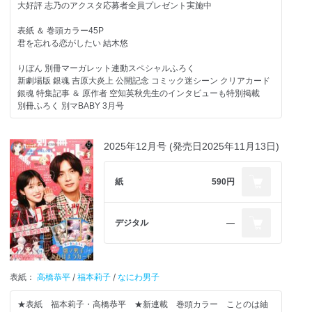
大好評 志乃のアクスタ応募者全員プレゼント実施中
★北里鮎「ストロベリィ・ケイク」
表紙 ＆ 巻頭カラー45P
君を忘れる恋がしたい 結木悠
★原作：青山はるの 作画：ちづはるか
「となりの席の深美くんがアイドルになるかもしれない」
りぼん 別冊マーガレット連動スペシャルふろく
新劇場版 銀魂 吉原大炎上 公開記念 コミック迷シーン クリアカード
★アリハラナオ「白銀シロのしつけかた」
銀魂 特集記事 ＆ 原作者 空知英秋先生のインタビューも特別掲載
別冊ふろく 別マBABY 3月号
★読みきり
泉麦歩「甘やかしてよ、無糖プリンス」
連載最終回
恋する向日葵はわきまえない 泉麦歩
2025年12月号 (発売日2025年11月13日)
読みきり カバーで登場
黒島くんは手懐けられない 翠川ちき
紙
590円
原作 ウエダマリ 作画 青衣ショウ 加賀里みほ をねんね 姫野たまき
琴川くさ 小松有希奈 平見ゆう
デジタル
―
きよく やましく もどかしく のアリハラ先生 シゲキ的新連載
カラー53P
白銀シロのしつけかた アリハラナオ
表紙：
高橋恭平
/
福本莉子
/
なにわ男子
話題のセンターカラー
★表紙 福本莉子・高橋恭平 ★新連載 巻頭カラー ことのは紬