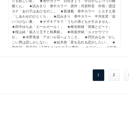
りも眩しい星」 ★巻中カラー 日向きょう「今日からふつうの舞
園くん」 ★読みきり 巻中カラー 原作：河原和音 作画：渡辺
カナ「あの子はあひるのこ」 ★新連載 巻中カラー ともすえ葵
「しあわせのひとくち」 ★読みきり 巻中カラー 中河友里「追
いつけない夏」 ★オザキアキラ「うちの弟どもがすみません」
★田中ゆちあ「エールガール！」 ★椎名軽穂「突風とビート」
★桜山結「箱入り王子と執事姫」 ★咲坂伊緒「ユメかウツツ
か」 ★水野美波「アオハル荘へようこそ」 ★凹沢みなみ「かし
こい男は恋しかしない」 ★結木悠「君を忘れる恋がしたい」 ★
最終回 星見SK「王様たちはあの子に夢中」 ★デビュー 小松有
希奈「走りだせば恋」 ☆柳井わかな ドラマ「シンデレラ クロゼ
ット」現場レポまんが ◇別冊ふろく［別マ BABY vol.56］…双海
芽生、三井さや、いつき、藤原ゆん、保奈実、月茂陽生、よし藤夏
生、小石川珠子 ◇電子版特別掲載！ 柳井わかな「シンデレラ ク
ロゼット」1話 ※紙版に掲載されている記事は、電子版では掲載し
1
2
ていない場合があります。