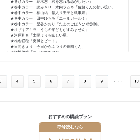
★巻頭カラー 結木悠「君を忘れる恋がしたい」
咲坂伊緒
★巻中カラー 読みきり 木内ラムネ「佐藤くんの甘い呪い」
★巻中カラー 桜山結「箱入り王子と執事姫」
クリスマスの約束をしたふたり。ところが想の元カノ・莉乃
★巻中カラー 田中ゆちあ「エールガール！」
が……!?
★巻中カラー 星谷かおり「たまのごほうび 特別編」
★オザキアキラ「うちの弟どもがすみません」
★MC『ユメかウツツか』5巻、3/24（火）発売！
★河原和音「太陽よりも眩しい星」
★本作品の発売を記念してTSUTAYA「私の彼氏棚」に参加していま
★椎名軽穂「突風とビート」
す。詳細は、こちらをご覧ください。
★日向きょう「今日からふつうの舞園くん」
★同、アニメイト全店でメッセージカードを作成しました。
★咲坂伊緒「ユメかウツツか」
★同、メロンブックス全店でイラストカードを作成しました。
★水野美波「アオハル荘へようこそ」
★同、喜久屋書店全店でイラストカードを作成しました。
★凹沢みなみ「かしこい男は恋しかしない」
※記念品はそれぞれ別のもので、各書店・各店舗で配布形式は異な
★目黒あむ「お姉ちゃんの翠くん」
ります。数量限定のため、なくなり次第終了となります。
★幸田もも子「君がトクベツ 番外編」
★加瀬まつり「Re:blue」
3
4
5
6
7
8
9
・・・
13
試し読みコミックス電子版コミックス
★星見SK「王様たちはあの子に夢中」
連載ラインナップ
★最終回 にしひろあき「アンフレンド」
★デビュー 伊万里ゆき「ハートの矢印」
[太陽よりも眩しい星]
★デビュー たじまこと「ゆびさきのエール」
河原和音
★デビュー 蓼丸ハチ「でこ優先権」
おすすめの購読プラン
バレンタイン到来！ 朔英、翠ちゃん、美織、それぞれの物語……♡
◇別冊ふろく［別マ BABY vol.55］…いつき、鳴宮苑、三井さや、
大空あいか、日吉あさ、松尾夏生、藤原ゆん、保奈実、玉木とら
毎号読むなら
試し読みコミックス電子版コミックス
こ ◇電子版特別掲載！ 河原和音「高校デビュー」1話
※一部ページの内容は、2025年9月13日以降に変わることがござい
[ストロベリィ・ケイク]