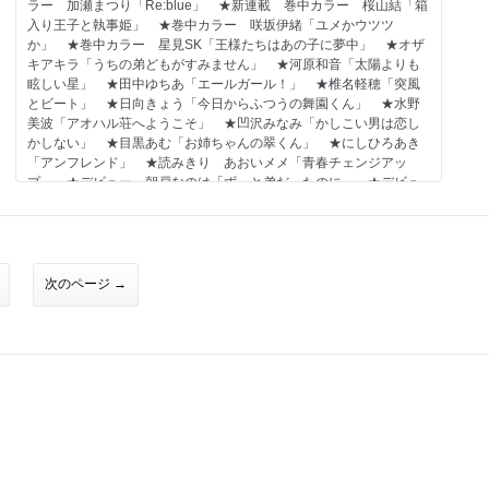
ラー 加瀬まつり「Re:blue」 ★新連載 巻中カラー 桜山結「箱
入り王子と執事姫」 ★巻中カラー 咲坂伊緒「ユメかウツツ
か」 ★巻中カラー 星見SK「王様たちはあの子に夢中」 ★オザ
キアキラ「うちの弟どもがすみません」 ★河原和音「太陽よりも
眩しい星」 ★田中ゆちあ「エールガール！」 ★椎名軽穂「突風
とビート」 ★日向きょう「今日からふつうの舞園くん」 ★水野
美波「アオハル荘へようこそ」 ★凹沢みなみ「かしこい男は恋し
かしない」 ★目黒あむ「お姉ちゃんの翠くん」 ★にしひろあき
「アンフレンド」 ★読みきり あおいメメ「青春チェンジアッ
プ」 ★デビュー 朝戸なのは「ずっと弟だったのに」 ★デビュ
ー 綴子花次×翠川ちき「まっすぐ曲がる」 ★デビュー 福田もん
い「（未）公開恋愛」 ◇別冊ふろく［別マ BABY vol.54］…鳴宮
苑、三井さや、松尾夏生、藤原ゆん、保奈実、ちづはるか、月茂陽
生、水名瀬壮（デビュー）、みはなだ純（デビュー） ◇電子版特
別掲載！ 咲坂伊緒「アオハライド」1話
次のページ →
※紙版に掲載されている記事は、電子版では掲載していない場合が
あります。