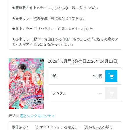
★新連載＆巻中カラー にしひろあき「醜い愛でごめん」
★巻中カラー 双海芽生「神に恋など早すぎる」
★巻中カラー アリハラナオ「白銀シロのしつけかた」
★巻中カラー 原作：青山はるの 作画：ちづはるか「となりの席の深
美くんがアイドルになるかもしれない」
★咲坂伊緒「ユメかウツツか」
2026年5月号 (発売日2026年04月13日)
★藤原ゆん「そんな、14歳。」
★椎名軽穂「突風とビート」
紙
620円
★湯木のじん「真っ白な青」
デジタル
―
★加瀬まつり「Re:blue」
★結木悠「君を忘れる恋がしたい」
表紙：
恋とシンクロニシティ
★河原和音「太陽よりも眩しい星」
別冊ふろく 「別マＢＡＢＹ」／巻頭カラー『お姉ちゃんの翠く
★北里鮎「ストロベリィ・ケイク」