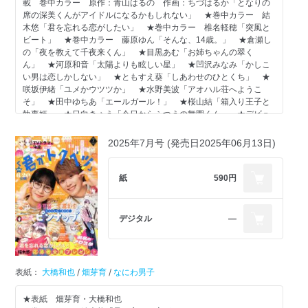
載 巻中カラー 原作：青山はるの 作画：ちづはるか「となりの
アリハラナオ
席の深美くんがアイドルになるかもしれない」 ★巻中カラー 結
木悠「君を忘れる恋がしたい」 ★巻中カラー 椎名軽穂「突風と
幼なじみのシロに、なんとか友だちをつくりたい芹ですが……!?
ビート」 ★巻中カラー 藤原ゆん「そんな、14歳。」 ★倉瀬し
の「夜を教えて千夜来くん」 ★目黒あむ「お姉ちゃんの翠く
試し読みコミックス電子版コミックス
ん」 ★河原和音「太陽よりも眩しい星」 ★凹沢みなみ「かしこ
い男は恋しかしない」 ★ともすえ葵「しあわせのひとくち」 ★
表紙＆カラー41P
咲坂伊緒「ユメかウツツか」 ★水野美波「アオハル荘へようこ
そ」 ★田中ゆちあ「エールガール！」 ★桜山結「箱入り王子と
[神に恋など早すぎる]
執事姫」 ★日向きょう「今日からふつうの舞園くん」 ★デビュ
双海芽生
ー をねんね「なまえ知らせて」 ☆河原和音 アニメ「太陽より
も眩しい星」アフレコレポまんが ◇別冊ふろく［別マ BABY
2025年7月号 (発売日2025年06月13日)
まだまだ続く宿泊研修＆恋の駆け引き♡ 勝つのはどっち!?
vol.58］…小鳩ぐみ、潮波和、双海芽生、福田もんい、三井さや、
保奈実、いつき ◇電子版特別掲載！ 作画：アルコ・原作：河原
★MC『神に恋など早すぎる』2巻、3/24（火）発売！
和音「俺物語!!」1話 ※一部ページの内容は、2025年12月12日以
紙
590円
★本作品の発売を記念してTSUTAYA「私の彼氏棚」に参加していま
降に変わることがございます。 ※紙版に掲載されている記事は、
す。詳細は、こちらをご覧ください。
電子版では掲載していない場合があります。
★同、メロンブックス全店でイラストカードを作成しました。
デジタル
―
※記念品はそれぞれ別のもので、各書店・各店舗で配布形式は異な
ります。数量限定のため、なくなり次第終了となります。
試し読みコミックス電子版コミックス
表紙：
大橋和也
/
畑芽育
/
なにわ男子
カラー43P
★表紙 畑芽育・大橋和也
[ユメかウツツか]