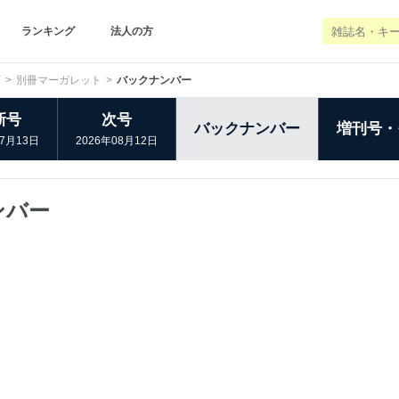
ランキング
法人の方
画
別冊マーガレット
バックナンバー
新号
次号
バックナンバー
増刊号・
07月13日
2026年08月12日
ンバー