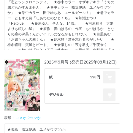
「恋とシンクロニシティ」 ★巻中カラー オザキアキラ「うちの
カラー42P
弟どもがすみません」 ★巻中カラー 咲坂伊緒「ユメかウツツ
ストロベリィ ケイク 北里鮎
か」 ★巻中カラー 田中ゆちあ「エールガール！」 ★巻中カラ
ー ともすえ葵「しあわせのひとくち」 ★加瀬まつり
カラーつき2本立て
「Re:blue」 ★藤原ゆん「そんな、14歳。」 ★河原和音「太陽
夜を教えて千夜来くん 倉瀬しの
よりも眩しい星」 ★原作：青山はるの 作画：ちづはるか「とな
MC 夜を教えて千夜来くん 1巻 2月25日 水 発売
りの席の深美くんがアイドルになるかもしれない」 ★目黒あむ
「お姉ちゃんの翠くん」 ★結木悠「君を忘れる恋がしたい」 ★
カラー43P
椎名軽穂「突風とビート」 ★倉瀬しの「夜を教えて千夜来く
となりの席の深美くんがアイドルになるかもしれない 原作 青山はる
ん」 ★桜山結「箱入り王子と執事姫」 ★最終回 水野美波「ア
の 作画 ちづはるか
オハル荘へようこそ」 ★最終回 凹沢みなみ「かしこい男は恋し
MC となりの席の深美くんがアイドルになるかもしれない 1巻 2月25
かしない」 ☆河原和音 アニメ「太陽よりも眩しい星」アフレコ
2025年9月号 (発売日2025年08月12日)
日 水 発売
レポまんが ◇別冊ふろく［別マ BABY vol.60］…三井さや、水名
瀬壮、泉麦歩、黄身子、小鳩ぐみ、双海芽生、琴川くさ、日野原あ
連載ラインナップ
き、赤羽ゆりあ、保奈実、茂澄よもす、大場もも ◇電子版特別掲
紙
590円
載！ 原作：ひねくれ渡 作画：アルコ「消えた初恋」1話 ※紙版
恋とシンクロニシティ ことのは紬
に掲載されている記事は、電子版では掲載していない場合がありま
す。 ※一部ページの内容は、2026年2月13日以降に変わることが
だってこれが初恋 桃白茉乃
デジタル
―
ございます。
Re blue 加瀬まつり
突風とビート 椎名軽穂
表紙：
ユメかウツツか
世界で一番しあわせ 原作 春芳きざし 作画 アルコ
★表紙 咲坂伊緒「ユメかウツツか」
マンガMeeの人気作 別マにスペシャル出張掲載