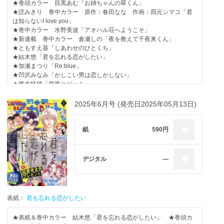
★巻頭カラー 目黒あむ「お姉ちゃんの翠くん」
★読みきり 巻中カラー 原作：春田なな 作画：四元シマコ「君
お姉ちゃんの翠くん 目黒あむ
は知らないI love you」
★巻中カラー 水野美波「アオハル荘へようこそ」
ユメかウツツか 咲坂伊緒
★新連載 巻中カラー 倉瀬しの「夜を教えて千夜来くん」
★ともすえ葵「しあわせのひとくち」
神に恋など早すぎる 双海芽生
★結木悠「君を忘れる恋がしたい」
★加瀬まつり「Re:blue」
最終回
★凹沢みなみ「かしこい男は恋しかしない」
しあわせのひとくち ともすえ葵
★椎名軽穂「突風とビート」
★田中ゆちあ「エールガール！」
フレッシュ読みきり
★河原和音「太陽よりも眩しい星」
2025年6月号 (発売日2025年05月13日)
心音オーバーロード 小山周
★日向きょう「今日からふつうの舞園くん」
★桜山結「箱入り王子と執事姫」
★読みきり 日吉あさ「落ちない恋に落ちてる」 ☆「君を忘れる
紙
590円
恋がしたい」POP UPストア情報 ◇別冊ふろく［別マ BABY
vol.57］…藤江ひかり、双海芽生、海乃虹、いつき、あずき砂夜
花、三井さや、藤原ゆん、保奈実、麻乃くく
デジタル
―
◇電子版特別掲載！ 中原アヤ「ラブ★コン」1話
※一部ページの内容は、2025年11月12日以降に変わることがござい
ます。
※紙版に掲載されている記事は、電子版では掲載していない場合が
表紙：
君を忘れる恋がしたい
あります。
★表紙＆巻中カラー 結木悠「君を忘れる恋がしたい」 ★巻頭カ