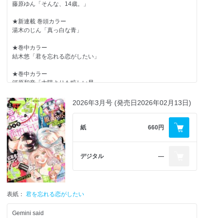
藤原ゆん「そんな、14歳。」
★新連載 巻頭カラー
湯木のじん「真っ白な青」
★巻中カラー
結木悠「君を忘れる恋がしたい」
★巻中カラー
河原和音「太陽よりも眩しい星」
★巻中カラー
2026年3月号 (発売日2026年02月13日)
桃白茉乃「だってこれが初恋」
★目黒あむ「お姉ちゃんの翠くん」
紙
660円
★オザキアキラ「うちの弟どもがすみません」
デジタル
―
★加瀬まつり「Re:blue」
★咲坂伊緒「ユメかウツツか」
表紙：
君を忘れる恋がしたい
★双海芽生「神に恋など早すぎる」
Gemini said
★ことのは紬「恋とシンクロニシティ」