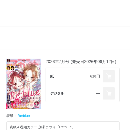
2026年7月号 (発売日2026年06月12日)
紙
620円
デジタル
―
表紙：
Re:blue
表紙＆巻頭カラー 加瀬まつり「Re:blue」