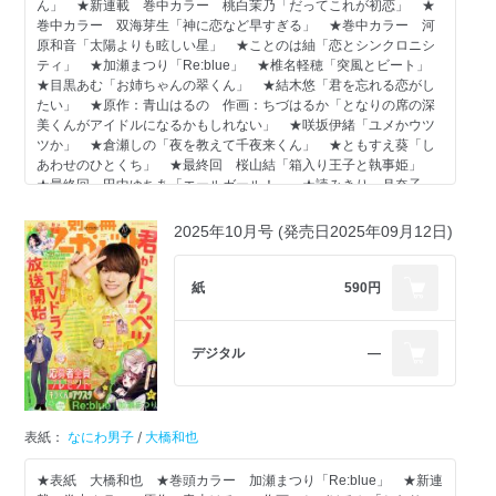
ん」 ★新連載 巻中カラー 桃白茉乃「だってこれが初恋」 ★
試し読みコミックス電子版コミックス
巻中カラー 双海芽生「神に恋など早すぎる」 ★巻中カラー 河
原和音「太陽よりも眩しい星」 ★ことのは紬「恋とシンクロニシ
[花音ちゃん、恋のお仕事です！]
ティ」 ★加瀬まつり「Re:blue」 ★椎名軽穂「突風とビート」
春江ひかる
★目黒あむ「お姉ちゃんの翠くん」 ★結木悠「君を忘れる恋がし
たい」 ★原作：青山はるの 作画：ちづはるか「となりの席の深
『推しにガチ恋しちゃったら』の春江先生登場♪ 人気アイドルがア
美くんがアイドルになるかもしれない」 ★咲坂伊緒「ユメかウツ
イドルに恋を……!?
ツか」 ★倉瀬しの「夜を教えて千夜来くん」 ★ともすえ葵「し
あわせのひとくち」 ★最終回 桜山結「箱入り王子と執事姫」
試し読みコミックス電子版コミックス
★最終回 田中ゆちあ「エールガール！」 ★読みきり 月奈子
「従者も恋には逆らいたい」 ★読みきり 長見枝茉「キミの手元
[小鞠ちゃんのこまりごと]
が気になるワケ」 ◇別冊ふろく［別マ BABY 1月号］…カワタ
2025年10月号 (発売日2025年09月12日)
田中ゆちあ
渚、泉麦歩、佑紀友恵、小鳩ぐみ、絢瀬もも子、三井さや、浅川あ
め、たなか萌 ◇電子版特別掲載！ 河原和音「先生！」1話 ※紙
『エールガール！』の田中先生が再登場！ 後輩と付き合いはじめた
版に掲載されている記事は、電子版では掲載していない場合があり
紙
590円
小鞠の悩みは……？
ます。
試し読みコミックス電子版コミックス
[紅色に染めて] をねんね
デジタル
―
別マまんがスクール銀賞受賞後、第1作！ ショート読みきり。
人気のセンターカラー
表紙：
なにわ男子
/
大橋和也
カラー42P
★表紙 大橋和也 ★巻頭カラー 加瀬まつり「Re:blue」 ★新連
[白銀シロのしつけかた]