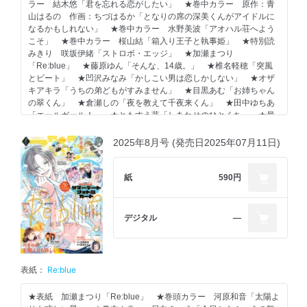
ラー 結木悠「君を忘れる恋がしたい」 ★巻中カラー 原作：青
山はるの 作画：ちづはるか「となりの席の深美くんがアイドルに
なるかもしれない」 ★巻中カラー 水野美波「アオハル荘へよう
こそ」 ★巻中カラー 桜山結「箱入り王子と執事姫」 ★特別読
みきり 咲坂伊緒「ストロボ・エッジ」 ★加瀬まつり
「Re:blue」 ★藤原ゆん「そんな、14歳。」 ★椎名軽穂「突風
とビート」 ★凹沢みなみ「かしこい男は恋しかしない」 ★オザ
キアキラ「うちの弟どもがすみません」 ★目黒あむ「お姉ちゃん
の翠くん」 ★倉瀬しの「夜を教えて千夜来くん」 ★田中ゆちあ
「エールガール！」 ★ともすえ葵「しあわせのひとくち」 ★最
終回 日向きょう「今日からふつうの舞園くん」 ☆河原和音 ア
ニメ「太陽よりも眩しい星」アフレコレポまんが ◇別冊ふろく
2025年8月号 (発売日2025年07月11日)
［別マ BABY vol.59］…泉麦歩、みはなだ純、小鳩ぐみ、みけこさ
き、双海芽生、小山周、三井さや、保奈実 ◇電子版特別掲載！
多田かおる「イタズラなKiss」1話
紙
590円
※紙版に掲載されている記事は、電子版では掲載していない場合が
あります。 ※一部ページの内容は、2026年1月9日以降に変わるこ
デジタル
―
とがございます。
表紙：
Re:blue
★表紙 加瀬まつり「Re:blue」 ★巻頭カラー 河原和音「太陽よ