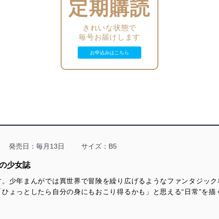
定期購読
ます。
北里鮎
※紙版に掲載されている記事は、電子版では掲載していない場合が
あります。
雅久（がく）に「かわいい」と思わせたい、なつめは……!?
きれいな状態で
毎号お届けします
試し読みコミックス電子版コミックス
お申込みはこちら
[お姉ちゃんの翠くん]
目黒あむ
スイは翠くんに「会いたい」と伝えたけれど……!?
試し読みコミックス電子版コミックス
[君を忘れる恋がしたい]
結木悠
発売日：毎月13日
サイズ：B5
志乃と瀬名に倦怠期……？？
高の少女誌
試し読みコミックス電子版コミックス
す。少年まんがでは異世界で冒険を繰り広げるようなファンタジック
[突風とビート]
ひょっとしたら自分の身にもおこり得るかも」と思える“日常”を描
椎名軽穂
ニケを本気で救いたいネモ。ノートがなかなかまとまらず……？