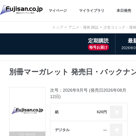
マイページ
マイライブラリ
本日発売
トップ
アニメ・漫画 雑誌
少女コミック・漫
定期購読
最
毎号お届け
2026年
別冊マーガレット 発売日・バックナ
次号：2026年9月号 (発売日2026年08月
12日)
紙
620円
デジタル
―