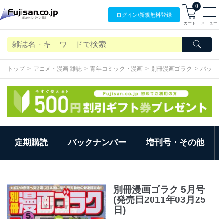
0
ログイン/
新規無料
登録
カート
メニュー
トップ
アニメ・漫画 雑誌
青年コミック・漫画
別冊漫画ゴラク
バック
定期購読
バックナンバー
増刊号・その他
別冊漫画ゴラク 5月号
(発売日2011年03月25
日)