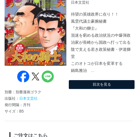
日本文芸社
待望の英雄政界に在り！！
風雲代議士豪腕秘書
『大和の獅士』
混迷を窮める政治状況の中爆弾政
治家が長崎から国政へ打って出る
陰で支える若き政策秘書・伊達獅
堂
このオトコが日本を変革する
鍋島雅治 ...
目次を見る
別冊：別冊漫画ゴラク
出版社：
日本文芸社
発行間隔：月刊
サイズ：B5
ご注文はこちら