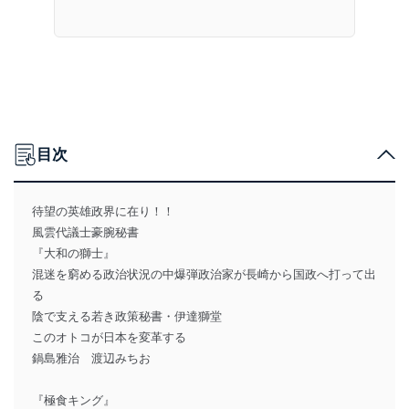
目次
待望の英雄政界に在り！！
風雲代議士豪腕秘書
『大和の獅士』
混迷を窮める政治状況の中爆弾政治家が長崎から国政へ打って出
る
陰で支える若き政策秘書・伊達獅堂
このオトコが日本を変革する
鍋島雅治 渡辺みちお
『極食キング』