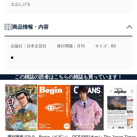
土山しげる
商品情報・内容
出版社：
日本文芸社
発行間隔：月刊
サイズ：B5
■
この雑誌の読者はこちらの雑誌も買っています！
週刊漫画ゴラク
Begin（ビギン）
OCEANS(オーシ
The Japan Times 