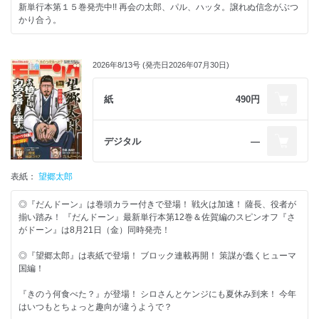
新単行本第１５巻発売中!! 再会の太郎、パル、ハッタ。譲れぬ信念がぶつ
かり合う。
2026年8/13号 (発売日2026年07月30日)
紙
490円
デジタル
―
表紙：
望郷太郎
◎『だんドーン』は巻頭カラー付きで登場！ 戦火は加速！ 薩長、役者が
揃い踏み！ 『だんドーン』最新単行本第12巻＆佐賀編のスピンオフ『さ
がドーン』は8月21日（金）同時発売！
◎『望郷太郎』は表紙で登場！ ブロック連載再開！ 策謀が蠢くヒューマ
国編！
『きのう何食べた？』が登場！ シロさんとケンジにも夏休み到来！ 今年
はいつもとちょっと趣向が違うようで？