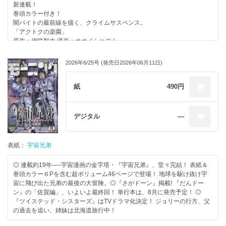
新連載！
巻頭カラー付き！
闇バイトの最前線を描く、クライムサスペンス。
「アクトクの楽園」
原作：伊咲智太 漫画：オオイシヒロト
ぷりっぷりの旨み“丸ごと”いただきます!!
2026年6/25号 (発売日2026年06月11日)
クッキングパパ
うえやまとち
COOKING PAPA
紙
490円
新展開開始!!これが“最強の殺し屋”の技術──
「夜鷹ふたたび」
デジタル
―
表紙：
宇宙兄弟
◎ 連載約19年──宇宙漫画の金字塔・『宇宙兄弟』、堂々完結！ 表紙＆
巻頭カラー６Pを含む超ボリューム46ページで登場！ 地球を駆け抜け宇
宙に飛び出た兄弟の最後の大冒険。◎『さがドーン』掲載! 『だんドー
ン』の「佐賀編」、いよいよ最終回！ 単行本は、8月に発売予定！ ◎
『ツイステッド・シスターズ』はTVドラマ化決定！ ジョリーの行方、父
の過去を追い、姉妹は北海道旅行中！