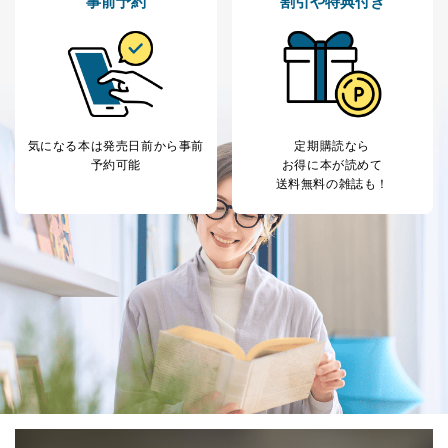
事前予約
割引や特典付き
気になる本は
発売日前から事前
定期購読なら
予約可能
お得に本が読めて
送料無料の雑誌も！