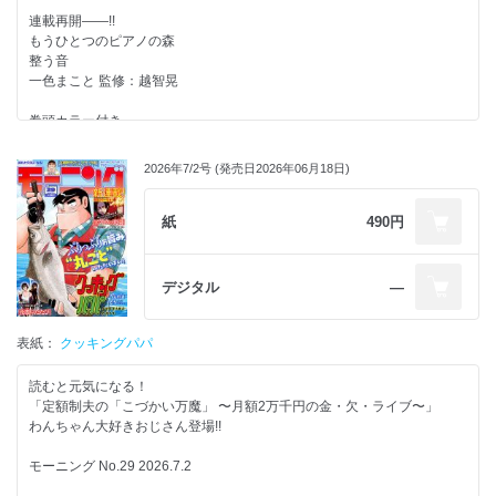
連載再開――!!
もうひとつのピアノの森
整う音
一色まこと 監修：越智晃
巻頭カラー付き
vs.変態ストーカー殺し屋!!
夜鷹ふたたび
2026年7/2号 (発売日2026年06月18日)
ダンディーな父の“退職後のたのしみ”について。
焼いてるふたり
紙
490円
デジタル
―
表紙：
クッキングパパ
読むと元気になる！
「定額制夫の「こづかい万魔」 〜月額2万千円の金・欠・ライブ〜」
わんちゃん大好きおじさん登場!!
モーニング No.29 2026.7.2