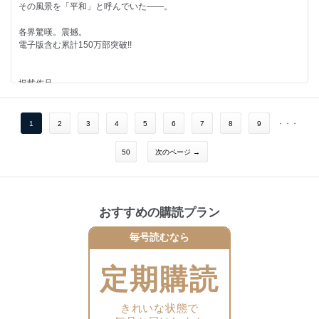
その風景を「平和」と呼んでいた――。
各界驚嘆。震撼。
電子版含む累計150万部突破!!
掲載作品
ふたりソロキャンプ
ついに、厳（げん）のNEWアイテムのお披露目――!!
1
2
3
4
5
6
7
8
9
・・・
バトルスタディーズ
50
次のページ →
泣いて笑って野球して。クライマックス!! 最後の甲子園編!!
巻頭カラー付き!!
兄貴！メシですよ
おすすめの購読プラン
組の若手が大集合！これが極道の「元気が出る昼飯」!!
毎号読むなら
定期購読
きれいな状態で