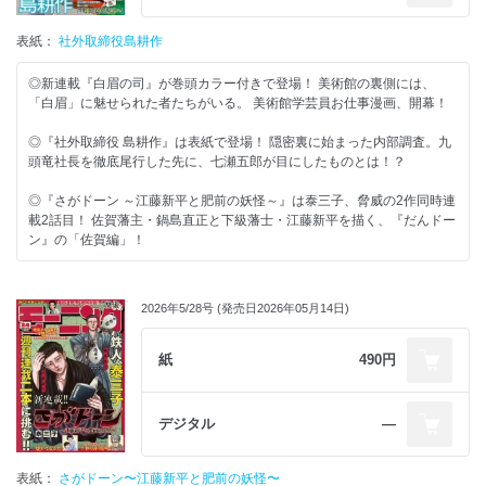
表紙：
社外取締役島耕作
◎新連載『白眉の司』が巻頭カラー付きで登場！ 美術館の裏側には、
「白眉」に魅せられた者たちがいる。 美術館学芸員お仕事漫画、開幕！
◎『社外取締役 島耕作』は表紙で登場！ 隠密裏に始まった内部調査。九
頭竜社長を徹底尾行した先に、七瀬五郎が目にしたものとは！？
◎『さがドーン ～江藤新平と肥前の妖怪～』は泰三子、脅威の2作同時連
載2話目！ 佐賀藩主・鍋島直正と下級藩士・江藤新平を描く、『だんドー
ン』の「佐賀編」！
2026年5/28号 (発売日2026年05月14日)
紙
490円
デジタル
―
表紙：
さがドーン〜江藤新平と肥前の妖怪〜