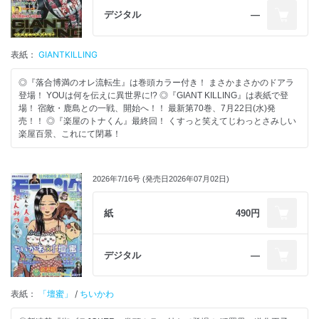
デジタル
―
表紙：
GIANTKILLING
◎『落合博満のオレ流転生』は巻頭カラー付き！ まさかまさかのドアラ
登場！ YOUは何を伝えに異世界に!? ◎『GIANT KILLING』は表紙で登
場！ 宿敵・鹿島との一戦、開始へ！！ 最新第70巻、7月22日(水)発
売！！ ◎『楽屋のトナくん』最終回！ くすっと笑えてじわっとさみしい
楽屋百景、これにて閉幕！
2026年7/16号 (発売日2026年07月02日)
紙
490円
デジタル
―
表紙：
「壇蜜」
/
ちいかわ