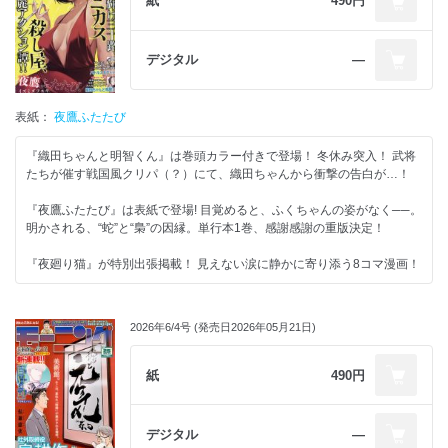
紙
490円
デジタル
―
表紙：
夜鷹ふたたび
『織田ちゃんと明智くん』は巻頭カラー付きで登場！ 冬休み突入！ 武将
たちが催す戦国風クリパ（？）にて、織田ちゃんから衝撃の告白が…！
『夜鷹ふたたび』は表紙で登場! 目覚めると、ふくちゃんの姿がなく──。
明かされる、“蛇”と“梟”の因縁。単行本1巻、感謝感謝の重版決定！
『夜廻り猫』が特別出張掲載！ 見えない涙に静かに寄り添う8コマ漫画！
2026年6/4号 (発売日2026年05月21日)
紙
490円
デジタル
―