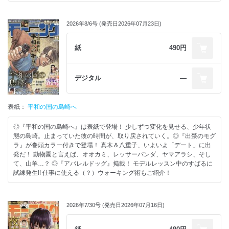
2026年8/6号 (発売日2026年07月23日)
紙
490円
デジタル
―
表紙：
平和の国の島崎へ
◎『平和の国の島崎へ』は表紙で登場！ 少しずつ変化を見せる、少年状
態の島崎。止まっていた彼の時間が、取り戻されていく。◎『出禁のモグ
ラ』が巻頭カラー付きで登場！ 真木＆八重子、いよいよ「デート」に出
発だ！ 動物園と言えば、オオカミ、レッサーパンダ、ヤマアラシ、そし
て、山羊…？ ◎『アパレルドッグ』掲載！ モデルレッスン中のすばるに
試練発生!! 仕事に使える（？）ウォーキング術もご紹介！
2026年7/30号 (発売日2026年07月16日)