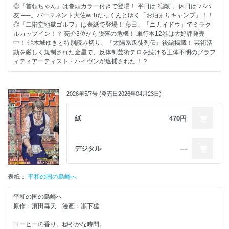
◎『首領ちゃん』は巻頭カラー付きで登場！ 平日は“宿敵”。休日は“パパ
友”──。パーマネント大佐withたっくんとゆく「お泊まりキャンプ」！！
◎『二階堂地獄ゴルフ』は表紙で登場！ 藤田、「ニカイドウ」でミラク
ルカップイン！？ 亮介3位から脱落の危機！ 単行本12巻は大好評発売
中！ ◎木城ゆきと特別読み切り、『太陽系叛徒列伝』後編掲載！ 芸術活
動を厳しく規制された金星で、反体制芸術テロを続ける正体不明のグラフ
ィティアーティスト・ハイヴンが逮捕された！？
2026年5/7号 (発売日2026年04月23日)
紙
470円
デジタル
―
表紙：
平和の国の島崎へ
平和の国の島崎へ
原作：濱田轟天 漫画：瀬下猛
コーヒーの香り。穏やかな時間。