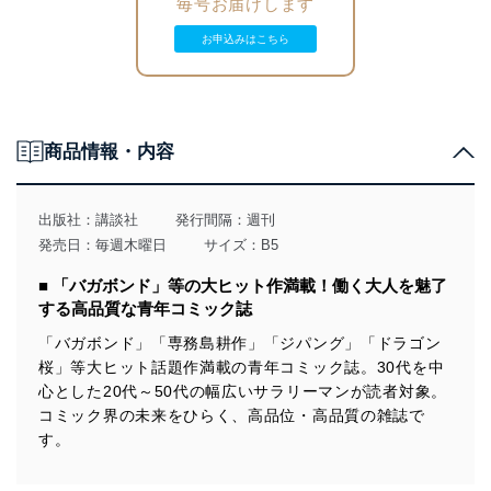
毎号お届けします
お申込みはこちら
商品情報・内容
出版社：
講談社
発行間隔：週刊
発売日：毎週木曜日
サイズ：B5
■ 「バガボンド」等の大ヒット作満載！働く大人を魅了
する高品質な青年コミック誌
「バガボンド」「専務島耕作」「ジパング」「ドラゴン
桜」等大ヒット話題作満載の青年コミック誌。30代を中
心とした20代～50代の幅広いサラリーマンが読者対象。
コミック界の未来をひらく、高品位・高品質の雑誌で
す。