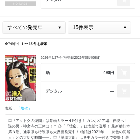
全749件中
1 〜 15 件を表示
2026年8/27号 (発売日2026年08月06日)
紙
490円
デジタル
―
表紙：
「壇蜜」
◎『アクトクの楽園』は巻頭カラー４P付き！ カンボジア編、佳境へ！
謎の男・神宮寺の正体は！？ ◎『「壇蜜」』は表紙で登場！ 最新単行本
第３巻、通常版も特装版も大反響発売中！ 物語は2021年、「灰色の同居
人」との大切な時間――。◎『望郷太郎』は巻中カラー付きで登場！ 最