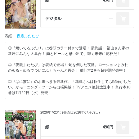
紙
490円
デジタル
―
表紙：
夜鷹ふたたび
◎『焼いてるふたり』は巻頭カラー付きで登場！ 最終話！ 福山さん家の
新居にみんな大集合！ 肉とビールと思い出で、輝く未来に乾杯だ！
◎『夜鷹ふたたび』は表紙で登場！ 蛇を倒した夜鷹。ローションまみれ
のぬるっぬるでついにふくちゃんと再会！ 単行本2巻も超好調発売中！
◎『ぱにぽに』の氷川へきる最新作、『花織さんは転生しても喧嘩がした
い』がモーニング・ツーから出張掲載！ TVアニメ絶賛放送中！ 単行本10
巻は7月22日（水）発売！
2026年7/23号 (発売日2026年07月09日)
紙
490円