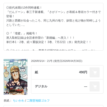
◎前代未聞の2作同時連載！
『だんドーン』泰三子新連載、『さがドーン』が表紙＆巻頭カラー付きで
登場！
川路と西郷が出会ったころ、同じ九州の地で、妖怪と化け物が対峙しよう
としていた…。
◎『「壇蜜」』掲載号！
潜入取材記録は全読者待望の「新婚編」へ突入！！！
単行本1・2巻、続々重版決定！ 3巻、7月22日（水）発売決定！！
◎『ヨメトメ☆にっき ～専業主婦歴30年の姑との日々～』がモーニン
グ・ツーより出張掲載！
お義父さんからの突然の呼び出し。あのお義母さんと長年連れ添っている
2026年5/14・21号 (発売日2026年04月30日)
のは如何なる人物!?
紙
490円
デジタル
―
表紙：
ちいかわ
/
二階堂地獄ゴルフ