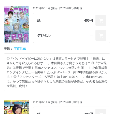
2026年6/18号 (発売日2026年06月04日)
紙
490円
デジタル
―
表紙：
宇宙兄弟
◎『バッドベイビーは泣かない』は巻頭カラー付きで登場！ 「過去」は
今からでも変えられるはず──。木目田さんが向かう先とは？ ◎『宇宙兄
弟』は表紙で登場！ 兄弟とシャロン、ついに奇跡の対面──！ 小山宙哉氏
ロングインタビューも掲載！ たっぷり5ページ、約19年の軌跡を振りかえ
る！ ◎『アンセスターズ』も登場！ 無主無住の地へ──。出航のために
は、かつて無量たちを殺そうとした馬賊の頭領が必要だ。その名も山東の
大馬賊、虎髭！
2026年6/11号 (発売日2026年05月28日)