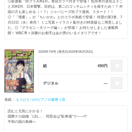
◎新連載『街ブラJOKER』巻頭カラー付きで登場！ 犯罪界の道化王子こ
とJOKER、日本襲撃。目的は、第二のゴッサムシティを探すため！？ 外
国の方も楽しめる（！？）ジャパニーズ街ブラ漫画、スタート！！
◎『「壇蜜」』が『ちいかわ』とのコラボ表紙で登場！ 待望の第3巻、7
月22日（水）発売！ ミニ写真＋イラスト集付きの特装版もご用意しまし
た。◎『グラゼニ～大リーグ編～』が登場！ お待たせしました連載再
開！ WBC準々決勝のお相手はあの男のいるイタリアです！
2026年7/9号 (発売日2026年06月25日)
紙
490円
デジタル
―
表紙：
もうひとつのピアノの森整う音
読むと元気にかかる！
国際テロ組織「LEL」、同窓会は“駐車場”で――!?
平和の国の島崎へ