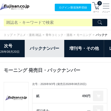
0
ログイン/
新規無料
登録
カート
メニュー
トップ
アニメ・漫画 雑誌
青年コミック・漫画
モーニング
バックナン
次号
バックナンバー
増刊号・その他
026年08月20日
モーニング 発売日・バックナンバー
次号：2026年9/3号 (発売日2026年08月20日)
紙
490円
デジタル
―