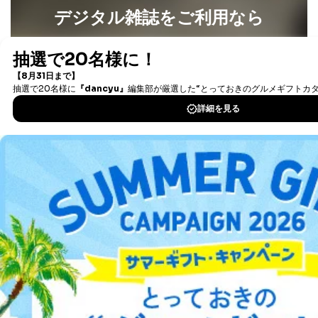
デジタル雑誌をご利用なら
最新号〜バックナンバーまで7000冊以上の雑誌
（電子
書籍）が無料で読み放題！
タダ読みサービス
を楽しもう！
DOWNLOAD FOR IOS
DOWNLOAD FOR ANDROID
ご利用方法はこちら
総合案内
アフィリエイト
採用情報
プレスリリース
お問い合わせ