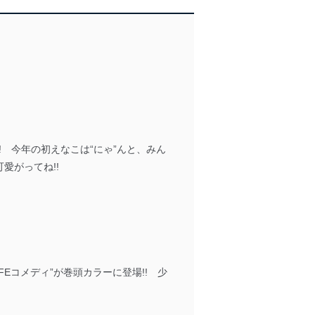
! 今年の初えなこは“にゃ”んと、みん
愛がってね!!
Eコメディ”が巻頭カラーに登場!! 少