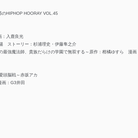
PHOP HOORAY VOL.45
画：入鹿良光
太陽 ストーリー：杉浦理史・伊藤隼之介
りの最強魔法師、貴族だらけの学園で無双する～原作：柑橘ゆすら 漫画
愛頭脳戦～赤坂アカ
画：G3井田