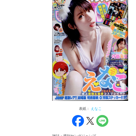
表紙：
えなこ