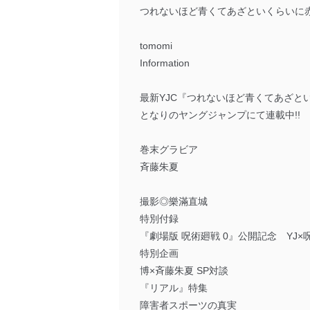
つれないほど青くてあざといくらいに
tomomi
Information
最新YJC『つれないほど青くてあざといくら
となりのヤングジャンプにて連載中!!
巻末グラビア
斉藤朱夏
撮影◎樂滿直城
特別付録
『劇場版 呪術廻戦 0』公開記念 YJ
特別企画
博×斉藤朱夏 SP対談
『リアル』特集
障害者スポーツの真実