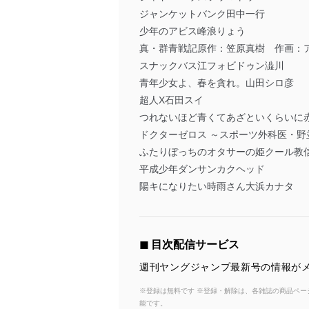
ジャンケットバンク田中一行
少年のアビス峰浪りょう
真・群青戦記原作：笠原真樹 作画：
スナックバス江フォビドゥン澁川
青年少女よ、春を貪れ。山田シロ彦
超人X石田スイ
つれないほど青くてあざといくらいに赤い
ドクターゼロス ～スポーツ外科医・
ふたりぼっちのオタサーの姫クール教
平成少年ダンサンカクヘッド
陽キになりたい時雨さん大浜カナタ
◼︎ 目次配信サービス
週刊ヤングジャンプ最新号の情報がメ
※登録は無料です ※登録・解除は、各雑誌の商品ページ
能です。