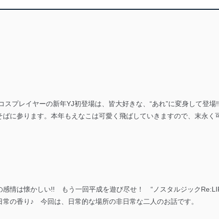
コスプレイヤーの新年YJ初登場は、皆大好きな、“あれ”に変身して登場!
ばに参ります。本年もえなこは可愛く飛ばしていきますので、末永く可
情は懐かしい!! もう一回平成を遊び尽せ！ “ノスタルジックRe:LIF
日常の香り♪ 今回は、日常的な場所の非日常な二人のお話です。