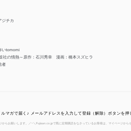
アジチカ
tomomi
野並社の情熱～原作：石川秀幸 漫画：橋本スズヒラ
信者
ルマガで届く♪ メールアドレスを入力して登録（解除）ボタンを押
からお願いします。／~＼Fujisan.co.jpで既に定期購読をなさっているお客様は、マイページ