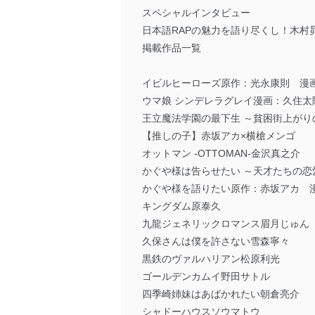
スペシャルインタビュー
日本語RAPの魅力を語り尽くし！木村昴のHI
掲載作品一覧
イビルヒーローズ原作：光永康則 漫
ウマ娘 シンデレラグレイ漫画：久住
王立魔法学園の最下生 ～貧困街上が
【推しの子】赤坂アカ×横槍メンゴ
オットマン -OTTOMAN-金沢真之介
かぐや様は告らせたい ～天才たちの恋
かぐや様を語りたい原作：赤坂アカ 漫
キングダム原泰久
九龍ジェネリックロマンス眉月じゅん
久保さんは僕を許さない雪森寧々
黒鉄のヴァルハリアン松原利光
ゴールデンカムイ野田サトル
四季崎姉妹はあばかれたい朝倉亮介
シャドーハウスソウマトウ