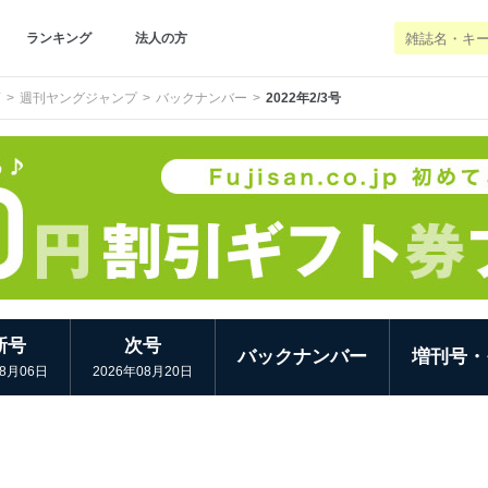
ランキング
法人の方
画
週刊ヤングジャンプ
バックナンバー
2022年2/3号
新号
次号
バックナンバー
増刊号・
08月06日
2026年08月20日