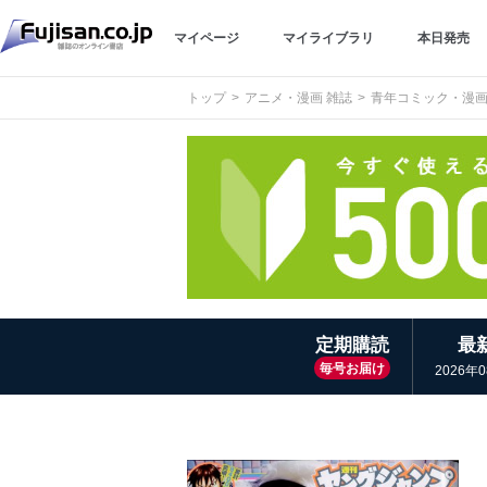
マイページ
マイライブラリ
本日発売
トップ
アニメ・漫画 雑誌
青年コミック・漫
定期購読
最
毎号お届け
2026年