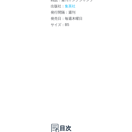
雑誌：週刊ヤングジャンプ
出版社：
集英社
発行間隔：週刊
発売日：毎週木曜日
サイズ：B5
目次