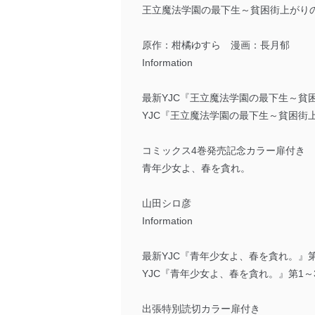
王立魔法学園の最下生～貧困街上がり
原作：柑橘ゆすら 漫画：長月郁
Information
最新YJC『王立魔法学園の最下生～貧困
YJC『王立魔法学園の最下生～貧困街
コミックス4巻発売記念カラー扉付き
青年少女よ、春を貪れ。
山田シロ彦
Information
最新YJC『青年少女よ、春を貪れ。』第4巻 
YJC『青年少女よ、春を貪れ。』第1～3
出張特別読切カラー扉付き