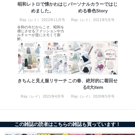
昭和レトロで懐かわはじ
パーソナルカラーではじ
めました。
める春色Story
情報システムの使用に伴う漏洩等の防止
メール等により個人データの含まれるファイルを
Ray（レイ） 2022年11月号
Ray（レイ） 2021年5月号
送信する場合に、当該ファイルへのパスワードを
令和の今だからこそ、昭和を
設定しています。
感じさせるファッションやカ
ルチャーが逆にエモくて新
鮮。
個人情報保護マネジメントシステムの継続的改善
当社は、内部監査及びマネジメントレビューの機会を通
じて、個人情報保護マネジメントシステムを継続的に改
善し、常に最良の状態を維持します。
苦情及び相談受付け窓口
きちんと見え服リサーチ
この春、絶対的に着回せ
貴殿の個人情報及び当社の個人情報保護マネジメントシ
る8大item
ステムに関するご相談及び苦情については以下までご連
絡ください。
Ray（レイ） 2021年4月号
Ray（レイ） 2020年5月号
適切、かつ迅速に対応させていただきます。
株式会社富士山マガジンサービス 個人情報問い合わせ
係
TEL：0570-200-223
この雑誌の読者はこちらの雑誌も買っています！
FAX：03-5459-7073