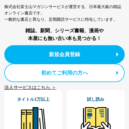
No
個人情報の種類
利用目的
株式会社富士山マガジンサービスが運営する、
日本最大級の雑誌
購入商品の配送のため
オンライン書店です。
商品代金回収のため
一般的な書店と異なり、
定期購読サービスに特化しています。
ｅメール等による商品、サービ
ス、キャンペーン等の広告の案内
雑誌、新聞、シリーズ書籍、漫画や
当社の定期購読サ
のため
1
ービス等をご利用
本屋にも無い古い本も見つかる！
個人が特定できない形で取得した
の方の個人情報
閲覧履歴や購買履歴等の情報を分
析して、趣味・嗜好に
新規会員登録
応じた新商品・サービスに関する
広告のため
当社にお問合わせ
お問い合わせ対応、トラブル対
初めてご利用の方へ
2
いただいた方の個
処、オペレーター教育など応対品
人情報
質向上のため
カスタマーQ＆Aサイトの投稿内容
法人サービスはこちら ＞
の確認のため
ｅメール等によるカスタマーQ＆A
タイトル1万以上
試し読み
当社カスタマーQ＆
サイトのサービス内容のご案内の
3
Aサービス利用者
ため
ｅメール等による商品、サービ
ス、キャンペーン等の広告に関す
るご案内のため
採用応募者の方の