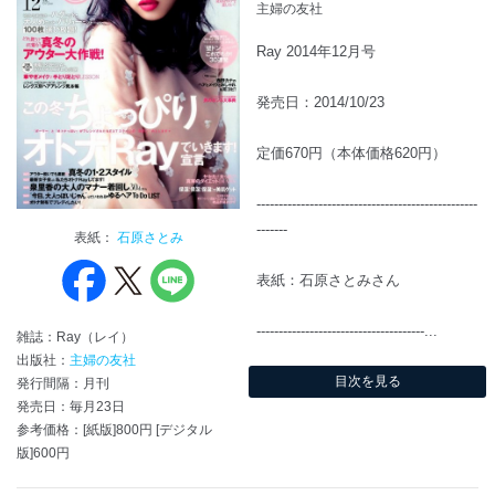
主婦の友社
Ray 2014年12月号
発売日：2014/10/23
定価670円（本体価格620円）
--------------------------------------------------
-------
表紙：
石原さとみ
表紙：石原さとみさん
--------------------------------------...
雑誌：Ray（レイ）
出版社：
主婦の友社
目次を見る
発行間隔：月刊
発売日：毎月23日
参考価格：[紙版]800円 [デジタル
版]600円