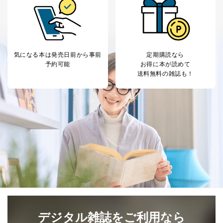
３．個人情報の第三者提供について
当社は、取得した個人情報を適切に管理し､あらかじめ
本人の同意を得ることなく第三者に提供することはあり
ません。ただし、次の場合は除きます。
気になる本は
発売日前から事前
定期購読なら
予約可能
お得に本が読めて
法令に基づく場合
送料無料の雑誌も！
人の生命､身体または財産の保護のために必要がある
場合であって、本人の同意を得ることが困難であると
き。
公衆衛生の向上または児童の健全な育成の推進のため
に特に必要がある場合であって、本人の同意を得るこ
とが困難である場合。
国の機関もしくは地方公共団体またはその委託を受け
た者が法令の定める事務を遂行することに対して協力
する必要がある場合であって、本人の同意を得ること
により当該事務の遂行に支障を及ぼすおそれがあると
き。
上記２．の利用目的を実施するために守秘義務を結ん
だ企業に、業務の一部として個人情報の取扱いを委
託・提供する場合、その業務に必要な範囲で委託・提
供先企業に個人情報を開示することがあります。
デジタル雑誌をご利用なら
委託・提供先企業は具体的には以下のような企業です