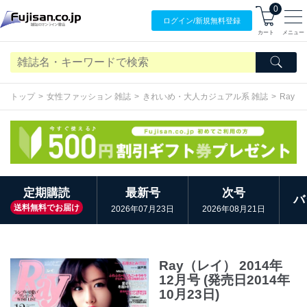
0
ログイン/
新規無料
登録
カート
メニュー
トップ
女性ファッション 雑誌
きれいめ・大人カジュアル系 雑誌
Ray（
定期購読
最新号
次号
バ
送料無料でお届け
2026年07月23日
2026年08月21日
Ray（レイ） 2014年
12月号 (発売日2014年
10月23日)