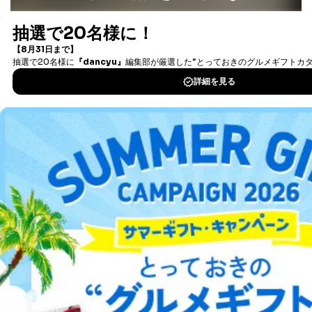
が、これらに限りません。
最新号〜バックナンバーまで7000冊以上の雑誌
（電子
委託先：カスタマーサポート支援会社 、クレジッ
トカード決済などの決済代行・料金回収会社、広
書籍）が無料で読み放題！
告配信サービス会社
タダ読みサービス
を楽しもう！
提供先：出版社、出版物発売元、卸売会社、販売
店など商品の供給者、梱包会社、配送会社、新聞
販売店などの梱包・配送・配達会社
DOWNLOAD FOR IOS
４．開示対象個人情報の「開示」「訂正」等の請求につ
DOWNLOAD FOR ANDROID
いて
当社は、本人から、開示対象個人情報について利用目的
の通知を求められた場合には、遅滞なくこれに応じま
ご利用方法はこちら
す。ただし、以下①～④のいずれかに該当する場合は、
利用目的の通知を行なうことはできません。そのとき
は、本人に遅滞無くその旨を通知するとともに、理由を
説明させていただきます。
総合案内
①利用目的を本人に通知し、又は公表することによって
本人又は第三者の生命、身体、財産その他の権利利益を
アフィリエイト
採用情報
害するおそれがある場合
②利用目的を本人に通知し、又は公表することによって
プレスリリース
お問い合わせ
当該事業者の権利又は正当な利益を害するおそれがある
場合