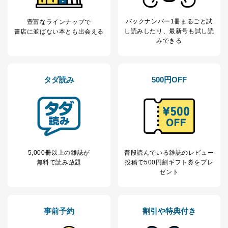
4
採用選考、ご連絡のため
個人情報
当社の従業者の個
人事、総務などの雇用管理等のた
5
バックナンバー1冊まるごと試
豊富なラインナップで
人情報
め
し読み
したり、最新号も試し読
書店に並ばない本とも出会える
パートナー（提携
購入商品配送のため
みできる
企業）からの委託
提携企業及びお客様がご購入され
により当社の
た商品の発売元企業からのｅメー
6
定期購読サービス
ル等による商品、
等をご利用の方の
サービス、キャンペーン等の広告
タダ読み
500円OFF
個人情報
に関するご案内のため
当社のサービス利用状況の把握お
よびその分析のため
お問い合わせ対応、トラブル対
SNS公式アカウン
処、オペレーター教育など応対品
7
トに登録された方
質向上のため
の個人情報
その他当社のプライバシーポリシ
5,000冊以上の雑誌が
普段読んでいる雑誌のレビュー
ー等にて公表する利用目的達成の
無料で読み放題
投稿で
500円割ギフト券をプレ
ため
ゼント
※上記の利用目的のうちNo.1～5については保有個人デ
ータ（開示対象個人情報）の利用目的であり、下記4.の
開示等のご請求に対応させていただきます。
なお、6、7については、パートナー（提携企業）様又は
事前予約
割引や特典付き
各SNS運営会社様にご請求いただきますようお願い致し
ます。