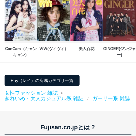
e-mail：
cs@fujisan.co.jp
改訂：2025年2月20日
制定：2005年4月1日
株式会社富士山マガジンサービス
代表取締役会長 西野 伸一郎
個人情報の取扱いについて
１．個人情報保護管理者
CanCam（キャン
ViVi(ヴィヴィ）
美人百花
GINGER(ジンジャ
キャン）
ー)
当社は以下の個人情報保護管理者を設置し、個人情報保
護管理者の責任のもと、個人情報を取得・アクセス・利
用・提供・管理いたします。
Ray（レイ）の所属カテゴリ一覧
東京都渋谷区南平台町16-11
株式会社富士山マガジンサービス
女性ファッション 雑誌
>
代表取締役会長 西野 伸一郎
きれいめ・大人カジュアル系 雑誌
ガーリー系 雑誌
/
個人情報保護管理者: 経営管理グループディレクター 前
田 嘉也
２．利用目的
Fujisan.co.jpとは？
当社が取り扱う開示対象個人情報の利用目的は次のとお
りです。