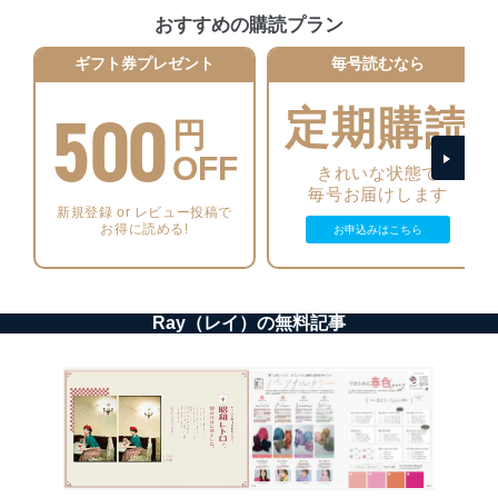
おすすめの購読プラン
個人情報の安全管理措置
ギフト券プレゼント
毎号読むなら
当社は、個人情報の正確性及び安全性を確保するため
に、下記セキュリティ対策をはじめとする安全対策を実
500
施し、個人情報の漏えい、滅失またはき損の防止及び是
定期購読
円
正に努めます。
OFF
アクセス制御
きれいな状態で
個人データを取り扱うことのできる機器及び当該
毎号お届けします
機器を取り扱う従業者を明確化し、 個人データへ
新規登録 or レビュー投稿で
の不要なアクセスを防止しています。
お得に読める!
お申込みはこちら
アクセス者の識別と認証
機器に標準装備されているユーザー制御機能（ユ
ーザーアカウント制御）により、個人情報データ
Ray（レイ）の無料記事
ベース等を取り扱う情報システムを使用する従業
者を識別・認証しています。
外部からの不正アクセス等の防止
個人データを取り扱う機器等のオペレーティング
システムを最新の状態に保持しています。
個人データを取り扱う機器等にセキュリティ対策
ソフトウェア等を導入し、自動更新 機能等の活用
により、これを最新状態としています。