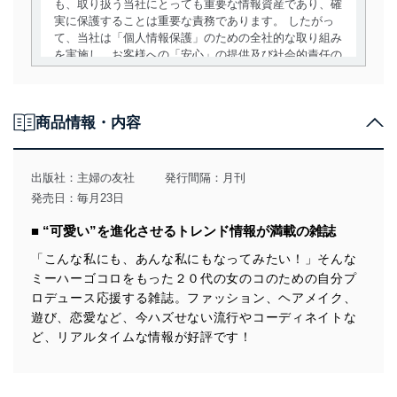
も、取り扱う当社にとっても重要な情報資産であり、確
実に保護することは重要な責務であります。 したがっ
て、当社は「個人情報保護」のための全社的な取り組み
を実施し、お客様への「安心」の提供及び社会的責任の
責務を果たすことを確実にいたします。
個人情報の取得・利用・提供について
商品情報・内容
当社は、個人情報の取得・利用・提供に際して、その利
用目的を明確にし、本人の同意を得たうえで利用目的の
達成に必要な範囲内で適法かつ公正な手段によって取
出版社：
主婦の友社
発行間隔：月刊
得・利用・提供を行います。また、当社が保有している
発売日：毎月23日
個人情報は、同意を得ずに目的外利用、第三者への提
供・開示は行いません。当社においてはこれらの取り組
■ “可愛い”を進化させるトレンド情報が満載の雑誌
みを確実にするため、従業者等の教育を徹底してまいり
ます。また、目的外利用を行わないために、適切な管理
「こんな私にも、あんな私にもなってみたい！」そんな
措置を講じます。
ミーハーゴコロをもった２０代の女のコのための自分プ
ロデュース応援する雑誌。ファッション、ヘアメイク、
法令遵守
遊び、恋愛など、今ハズせない流行やコーディネイトな
当社は、個人情報に関連する法令、国が定める指針及び
ど、リアルタイムな情報が好評です！
その他の規範を遵守します。また、当社の管理の仕組み
に、これらの法令及びその他の規範を常に適合させま
す。