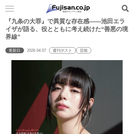
『九条の大罪』で異質な存在感――池田エラ
イザが語る、役とともに考え続けた“善悪の境
界線”
更新日
2026.04.07
週刊ポスト
芸能