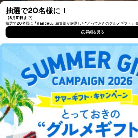
タダ読み/まるごと１冊とは？
新着情報やオススメの情報も、「タダ読みお知らせ便」で配信中
会員限定のお得な情報もお送りしていますので、是非ご登録くださ
い。
※メルマガの受信は『マイページ』から設定することができます。
タダ読みお知らせ便登録はこちら
Fujisan.co.jpについて
株式会社富士山マガジンサービスが運営する日本最大級の雑誌のオン
ライン書店です。
取扱い雑誌数は、1万誌以上、デジタル雑誌も2,500誌以上。定期購読
なら割引や送料無料はもちろん、オリジナル特典、デジタル版セット
などFujisan.co.jp限定のサービスも充実しています。