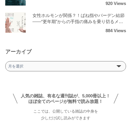
ロ」の最強ケア
920 Views
女性ホルモンが関係？！ばね指やバーデン結節
――“更年期”からの手指の痛みを乗り切るメン
テナンス術
884 Views
アーカイブ
ア
ー
カ
イ
ブ
人気の雑誌、有名な週刊誌が、5,000冊以上！
ほぼ全てのページが無料で読み放題！
ここでは、公開している雑誌の中身を
少しだけ試し読みができます