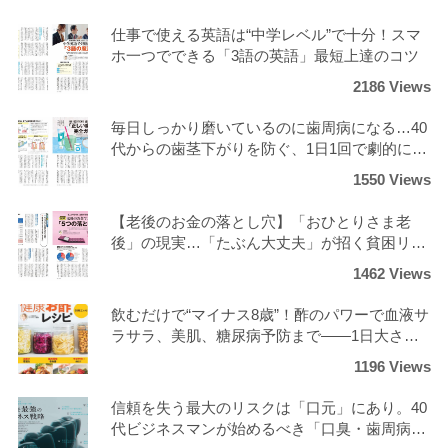
仕事で使える英語は“中学レベル”で十分！スマ
ホ一つでできる「3語の英語」最短上達のコツ
2186 Views
毎日しっかり磨いているのに歯周病になる…40
代からの歯茎下がりを防ぐ、1日1回で劇的にツ
ルツルになる正しいケア
1550 Views
【老後のお金の落とし穴】「おひとりさま老
後」の現実…「たぶん大丈夫」が招く貧困リス
クと回避策
1462 Views
飲むだけで“マイナス8歳”！酢のパワーで血液サ
ラサラ、美肌、糖尿病予防まで――1日大さじ3
杯の劇的変化？！
1196 Views
信頼を失う最大のリスクは「口元」にあり。40
代ビジネスマンが始めるべき「口臭・歯周病ゼ