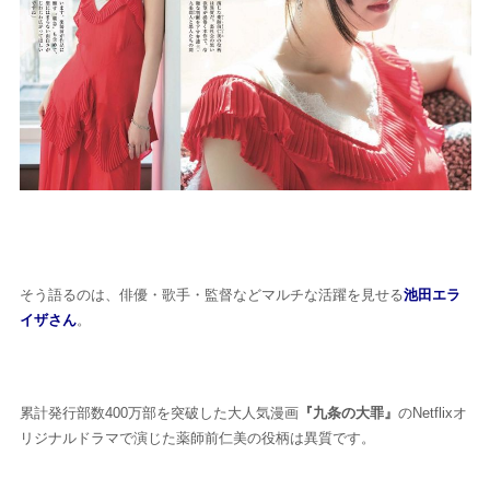
そう語るのは、俳優・歌手・監督などマルチな活躍を見せる
池田エラ
イザさん
。
累計発行部数400万部を突破した大人気漫画
『九条の大罪』
のNetflixオ
リジナルドラマで演じた薬師前仁美の役柄は異質です。