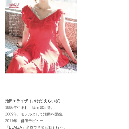
HOME
人気ランキング
カテゴリー
生活
健康
レシピ
旅行
ビジネス
芸能
デジタル
ファッション
美容
池田エライザ（いけだ えらいざ）
スポーツ
アウトドア
グラビア
1996年生まれ、福岡県出身。
2009年、
モデルとして活動を開始。
雑誌
2011年、俳優デビュー。
「ELAIZA」名義で音楽活動も行う。