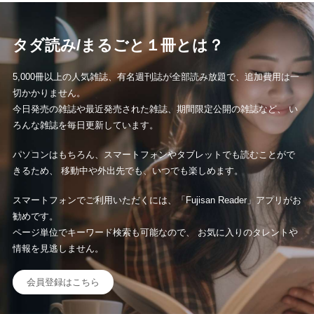
タダ読み/まるごと１冊とは？
5,000冊以上の人気雑誌、有名週刊誌が全部読み放題で、追加費用は一
切かかりません。
今日発売の雑誌や最近発売された雑誌、期間限定公開の雑誌など、 い
ろんな雑誌を毎日更新しています。
パソコンはもちろん、スマートフォンやタブレットでも読むことがで
きるため、 移動中や外出先でも、いつでも楽しめます。
スマートフォンでご利用いただくには、「Fujisan Reader」アプリがお
勧めです。
ページ単位でキーワード検索も可能なので、 お気に入りのタレントや
情報を見逃しません。
会員登録はこちら