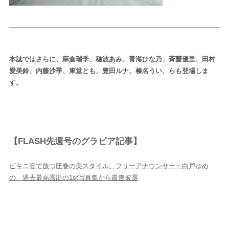
HOME
本誌ではさらに、麻倉瑞季、穂波あみ、青海ひな乃、斉藤優里、田村
愛美鈴、内藤沙季、東堂とも、豊田ルナ、榛名うい、らも登場しま
人気ランキング
す。
カテゴリー
生活
健康
レシピ
旅行
ビジネス
【FLASH先週号のグラビア記事】
芸能
デジタル
ファッション
美容
ビキニ姿で放つ圧巻の美スタイル。フリーアナウンサー・白戸ゆめ
スポーツ
アウトドア
グラビア
の、過去最高露出の1st写真集から最速披露
雑誌