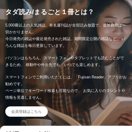
タダ読み/まるごと１冊とは？
5,000冊以上の人気雑誌、有名週刊誌が全部読み放題で、追加費用は一
切かかりません。
今日発売の雑誌や最近発売された雑誌、期間限定公開の雑誌など、 い
ろんな雑誌を毎日更新しています。
パソコンはもちろん、スマートフォンやタブレットでも読むことがで
きるため、 移動中や外出先でも、いつでも楽しめます。
スマートフォンでご利用いただくには、「Fujisan Reader」アプリがお
勧めです。
ページ単位でキーワード検索も可能なので、 お気に入りのタレントや
情報を見逃しません。
会員登録はこちら