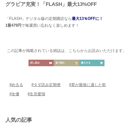
後から読む
グラビア充実！「FLASH」最大13%OFF
「FLASH」デジタル版の定期購読なら
最大13％OFFに！
1冊479円
で毎週買い忘れなく楽しめます！
この記事が掲載されている雑誌は、こちらからお読みいただけます。
試し読み
後で読む
購入する
#めるる
#タダ読み定期便
#君が最後に遺した歌
#女優
#生見愛瑠
人気の記事