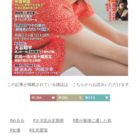
この記事が掲載されている雑誌は、こちらからお読みいただけます。
試し読み
後で読む
購入する
#めるる
#タダ読み定期便
#君が最後に遺した歌
#女優
#生見愛瑠