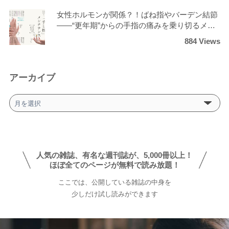
女性ホルモンが関係？！ばね指やバーデン結節
――“更年期”からの手指の痛みを乗り切るメン
テナンス術
884 Views
アーカイブ
ア
ー
カ
イ
ブ
人気の雑誌、有名な週刊誌が、5,000冊以上！
ほぼ全てのページが無料で読み放題！
ここでは、公開している雑誌の中身を
少しだけ試し読みができます