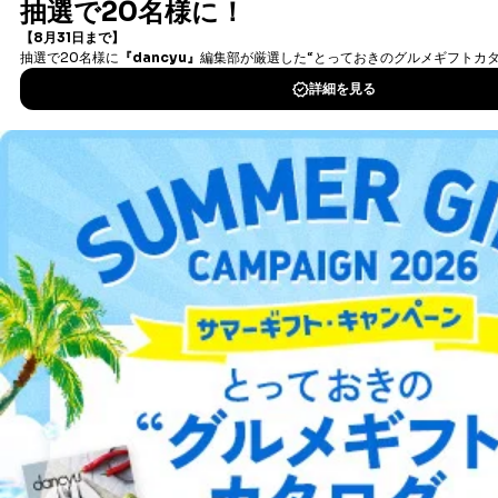
タダ読み/まるごと１冊とは？
新着情報やオススメの情報も、「タダ読みお知らせ便」で配信中
会員限定のお得な情報もお送りしていますので、是非ご登録くださ
い。
※メルマガの受信は『マイページ』から設定することができます。
タダ読みお知らせ便登録はこちら
Fujisan.co.jpについて
株式会社富士山マガジンサービスが運営する日本最大級の雑誌のオン
ライン書店です。
取扱い雑誌数は、1万誌以上、デジタル雑誌も2,500誌以上。定期購読
なら割引や送料無料はもちろん、オリジナル特典、デジタル版セット
などFujisan.co.jp限定のサービスも充実しています。