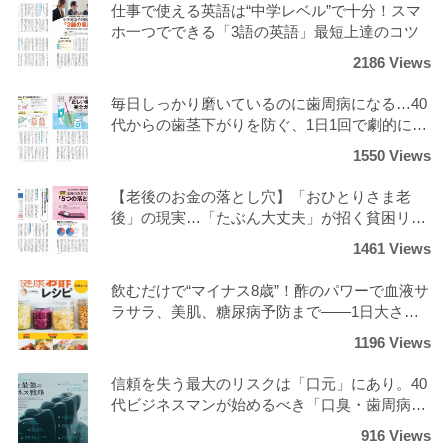
仕事で使える英語は“中学レベル”で十分！スマ
ホ一つでできる「3語の英語」最短上達のコツ
2186 Views
毎日しっかり磨いているのに歯周病になる…40
代からの歯茎下がりを防ぐ、1日1回で劇的にツ
ルツルになる正しいケア
1550 Views
【老後のお金の落とし穴】「おひとりさま老
後」の現実…「たぶん大丈夫」が招く貧困リス
クと回避策
1461 Views
飲むだけで“マイナス8歳”！酢のパワーで血液サ
ラサラ、美肌、糖尿病予防まで――1日大さじ3
杯の劇的変化？！
1196 Views
信頼を失う最大のリスクは「口元」にあり。40
代ビジネスマンが始めるべき「口臭・歯周病ゼ
ロ」の最強ケア
916 Views